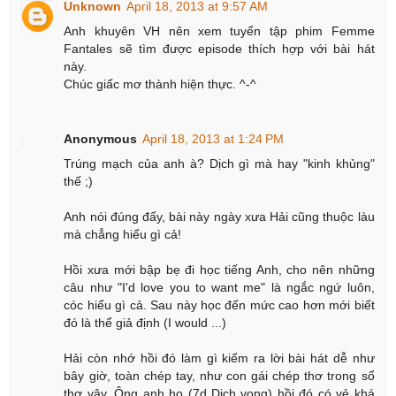
Unknown
April 18, 2013 at 9:57 AM
Anh khuyên VH nên xem tuyển tập phim Femme
Fantales sẽ tìm được episode thích hợp với bài hát
này.
Chúc giấc mơ thành hiện thực. ^-^
Anonymous
April 18, 2013 at 1:24 PM
Trúng mạch của anh à? Dịch gì mà hay "kinh khủng"
thế ;)
Anh nói đúng đấy, bài này ngày xưa Hải cũng thuộc làu
mà chẳng hiểu gì cả!
Hồi xưa mới bập bẹ đi học tiếng Anh, cho nên những
câu như "I'd love you to want me" là ngắc ngứ luôn,
cóc hiểu gì cả. Sau này học đến mức cao hơn mới biết
đó là thể giả định (I would ...)
Hải còn nhớ hồi đó làm gì kiếm ra lời bài hát dễ như
bây giờ, toàn chép tay, như con gái chép thơ trong sổ
thơ vậy. Ông anh họ (7d Dịch vọng) hồi đó có vẻ khá