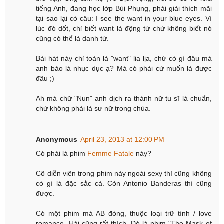
tiếng Anh, đang học lớp Bùi Phụng, phải giải thích mãi
tại sao lại có câu: I see the want in your blue eyes. Vì
lúc đó dốt, chỉ biết want là động từ chứ không biết nó
cũng có thể là danh từ.
Bài hát này chỉ toàn là "want" lia lịa, chứ có gì đâu mà
anh bảo là nhục dục ạ? Mà có phải cứ muốn là được
đâu ;)
Ah mà chữ "Nun" anh dịch ra thành nữ tu sĩ là chuẩn,
chứ không phải là sư nữ trong chùa.
Anonymous
April 23, 2013 at 12:00 PM
Có phải là phim
Femme Fatale
này?
Cô diễn viên trong phim này ngoài sexy thì cũng không
có gì là đặc sắc cả. Còn Antonio Banderas thì cũng
được.
Có một phim mà AB đóng, thuộc loại trữ tình / love
romance, Hải cũng rất thích. Đó là phim "The Mask of