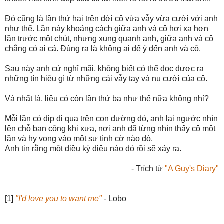
Đó cũng là lần thứ hai trên đời cô vừa vẫy vừa cười với anh
như thế. Lần này khoảng cách giữa anh và cô hơi xa hơn
lần trước một chút, nhưng xung quanh anh, giữa anh và cô
chẳng có ai cả. Đúng ra là không ai để ý đến anh và cô.
Sau này anh cứ nghĩ mãi, không biết có thể đọc được ra
những tín hiệu gì từ những cái vẫy tay và nụ cười của cô.
Và nhất là, liệu có còn lần thứ ba như thế nữa không nhỉ?
Mỗi lần có dịp đi qua trên con đường đó, anh lại ngước nhìn
lên chỗ ban công khi xưa, nơi anh đã từng nhìn thấy cô một
lần và hy vọng vào một sự tình cờ nào đó.
Anh tin rằng một điều kỳ diệu nào đó rồi sẽ xảy ra.
- Trích từ
"A Guy's Diary"
[1]
"I'd love you to want me"
- Lobo