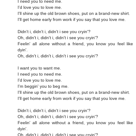
I need you to need me.
I'd love you to love me.
I'll shine up the old brown shoes, put on a brand-new shirt.
I'll get home early from work if you say that you love me.
Didn't i, didn't i, didn't i see you cryin'?
Oh, didn't i, didn't i, didn't i see you cryin'?
Feelin' all alone without a friend, you know you feel like
dyin'.
Oh, didn't i, didn't i, didn't i see you cryin'?
I want you to want me.
I need you to need me.
I'd love you to love me.
I'm beggin' you to beg me.
I'll shine up the old brown shoes, put on a brand-new shirt.
I'll get home early from work if you say that you love me.
Didn't i, didn't i, didn't i see you cryin'?
Oh, didn't i, didn't i, didn't i see you cryin'?
Feelin' all alone without a friend, you know you feel like
dyin'.
Oh, didn't i, didn't i, didn't i see you cryin'?