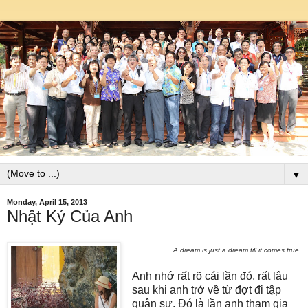
▼
Monday, April 15, 2013
Nhật Ký Của Anh
A dream is just a dream till it comes true.
Anh nhớ rất rõ cái lần đó, rất lâu
sau khi anh trở về từ đợt đi tập
quân sự. Đó là lần anh tham gia