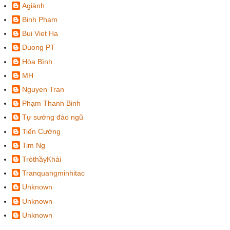
Agiành
Binh Pham
Bui Viet Ha
Duong PT
Hòa Bình
MH
Nguyen Tran
Phạm Thanh Binh
Tự sướng đào ngũ
Tiến Cường
Tim Ng
TròthầyKhải
Tranquangminhitac
Unknown
Unknown
Unknown