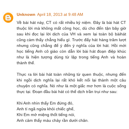
Unknown
April 18, 2013 at 9:48 AM
Về bài hát này, CT có rất nhiều kỷ niệm. Đây là bài hát CT
thuộc lời mà không mất công học, dù cho đến tận bây giờ
sau khi đọc lại lời dịch của VH và xem lại toàn bộ bàihát
cũng càm thấy chẳng hiểu gì. Trước đấy hát hàng trăm lượt
nhưng cũng chẳng để ý đến ý nghĩa của lời hát. Hồi mới
học tiếng Anh cô giáo còn dẫn lời bài hát đoạn điệp khúc
như là hiện tượng dùng từ lặp trong tiếng Anh và hoàn
thành thể.
Thực ra lời bài hát toàn những từ quen thuộc, nhưng đến
khi ngồi dịch nghĩa lại rất khó kết nối lại thành một câu
chuyện có nghĩa. Nó như là một giấc mơ hơn là cuộc sống
thực tại. Đoạn đầu bài hát có thể dịch trần trụi như sau:
Khi Anh nhìn thấy Em đứng đó,
Anh tí ngã ngửa khỏi chiếc ghế,
Khi Em mở miệng thốt tiếng nói,
Anh cảm thấy máu chảy rần dưới chân.