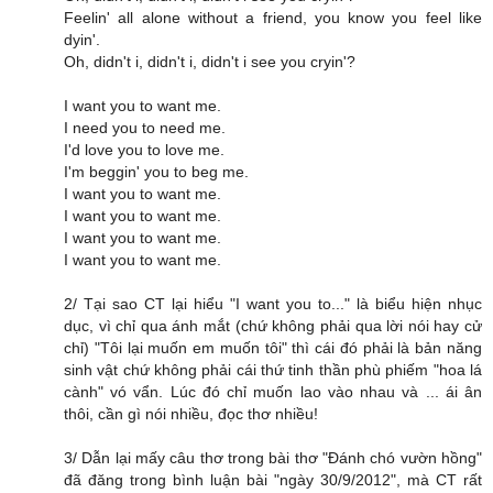
Feelin' all alone without a friend, you know you feel like
dyin'.
Oh, didn't i, didn't i, didn't i see you cryin'?
I want you to want me.
I need you to need me.
I'd love you to love me.
I'm beggin' you to beg me.
I want you to want me.
I want you to want me.
I want you to want me.
I want you to want me.
2/ Tại sao CT lại hiểu "I want you to..." là biểu hiện nhục
dục, vì chỉ qua ánh mắt (chứ không phải qua lời nói hay cử
chỉ) "Tôi lại muốn em muốn tôi" thì cái đó phải là bản năng
sinh vật chứ không phải cái thứ tinh thần phù phiếm "hoa lá
cành" vó vẩn. Lúc đó chỉ muốn lao vào nhau và ... ái ân
thôi, cần gì nói nhiều, đọc thơ nhiều!
3/ Dẫn lại mấy câu thơ trong bài thơ "Đánh chó vườn hồng"
đã đăng trong bình luận bài "ngày 30/9/2012", mà CT rất