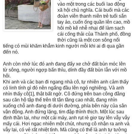
vào một trong các buổi lao động
xã hội chủ nghĩa. Cái buổi mà các
đoàn viên thanh niên trẻ tuổi sắn
tay áo, cuốn ống quần lên cao, mồ
hôi mồ kê nhễ nhại để làm sạch
cái cống thải của Thành phố, đồng
thời cũng là một con sông nổi
tiếng có mùi khăm khẳm kinh người mỗi khi ai đi qua gần
đến nó.
Anh còn nhớ lúc đó anh đang đẩy xe chở đất bùn móc lên
từ sông, người ngợp bẩn thỉu, dính đầy đất bùn lẫn với mồ
hôi.
Khi anh và các bạn đi ngang nhà cô, tự nhiên anh cảm thấy
có linh tính gì đó nên ngẩng đầu lên ngó nghiêng. Và anh
nhìn thấy cô[1], thật bất ngờ. Cô đứng trên ban công đằng
sau căn hộ tập thể trên tít tận tầng cao nhất, đang nhìn
xuống chỗ anh đang đi dưới đường, phía bên này của sân
vận động. Anh đứng lặng, tim đập thình thịch. Một lúc sau
định thần lại, như một cái máy, anh rụt rè giơ tay lên vẫy vẫy
mấy cái. Hơi ngạc nhiên một chút, nhưng cô nhận ra anh và
vẫy lại, có vẻ rất nhiệt tình. Mà cũng có thể là anh tự tưởng