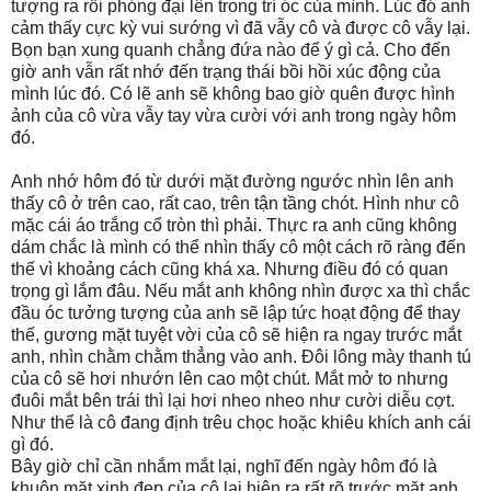
tượng ra rồi phóng đại lên trong trí óc của mình. Lúc đó anh
cảm thấy cực kỳ vui sướng vì đã vẫy cô và được cô vẫy lại.
Bọn bạn xung quanh chẳng đứa nào để ý gì cả. Cho đến
giờ anh vẫn rất nhớ đến trạng thái bồi hồi xúc động của
mình lúc đó. Có lẽ anh sẽ không bao giờ quên được hình
ảnh của cô vừa vẫy tay vừa cười với anh trong ngày hôm
đó.
Anh nhớ hôm đó từ dưới mặt đường ngước nhìn lên anh
thấy cô ở trên cao, rất cao, trên tận tầng chót. Hình như cô
mặc cái áo trắng cổ tròn thì phải. Thực ra anh cũng không
dám chắc là mình có thể nhìn thấy cô một cách rõ ràng đến
thế vì khoảng cách cũng khá xa. Nhưng điều đó có quan
trọng gì lắm đâu. Nếu mắt anh không nhìn được xa thì chắc
đầu óc tưởng tượng của anh sẽ lập tức hoạt động để thay
thế, gương mặt tuyệt vời của cô sẽ hiện ra ngay trước mắt
anh, nhìn chằm chằm thẳng vào anh. Đôi lông mày thanh tú
của cô sẽ hơi nhướn lên cao một chút. Mắt mở to nhưng
đuôi mắt bên trái thì lại hơi nheo nheo như cười diễu cợt.
Như thể là cô đang định trêu chọc hoặc khiêu khích anh cái
gì đó.
Bây giờ chỉ cần nhắm mắt lại, nghĩ đến ngày hôm đó là
khuôn mặt xinh đẹp của cô lại hiện ra rất rõ trước mặt anh.