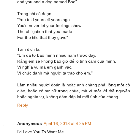
and you and a dog named Boo".
Trong bài có đoạn:
"You told yourself years ago
You'd never let your feelings show
The obligation that you made
For the title that they gave"
Tạm dịch là:
"Em đã tự bảo mình nhiều năm trước đây,
Rằng em sẽ không bao giờ để lộ tình cảm của mình,
Vì nghĩa vụ mà em gánh vác,
Vì chức danh mà người ta trao cho em."
Làm nhiều người đoán là hoặc anh chàng phải lòng một cô
giáo, hoặc cô sư nữ trong chùa, mà vì một lời thề nguyền
hoặc nghĩa vụ, không dám đáp lại mối tình của chàng.
Reply
Anonymous
April 16, 2013 at 4:25 PM
I'd Love You To Want Me