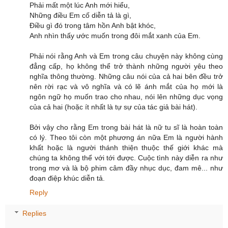
Phải mất một lúc Anh mới hiểu,
Những điều Em cố diễn tả là gì,
Điều gì đó trong tâm hồn Anh bật khóc,
Anh nhìn thấy ước muốn trong đôi mắt xanh của Em.
Phải nói rằng Anh và Em trong câu chuyện này không cùng
đẳng cấp, họ không thể trở thành những người yêu theo
nghĩa thông thường. Những câu nói của cả hai bên đều trở
nên rời rạc và vô nghĩa và có lẽ ánh mắt của họ mới là
ngôn ngữ họ muốn trao cho nhau, nói lên những dục vọng
của cả hai (hoặc ít nhất là tự sự của tác giả bài hát).
Bởi vậy cho rằng Em trong bài hát là nữ tu sĩ là hoàn toàn
có lý. Theo tôi còn một phương án nữa Em là người hành
khất hoặc là người thánh thiện thuộc thế giới khác mà
chúng ta không thể với tới được. Cuộc tình này diễn ra như
trong mơ và là bộ phim câm đầy nhục dục, đam mê... như
đoạn điệp khúc diễn tả.
Reply
Replies