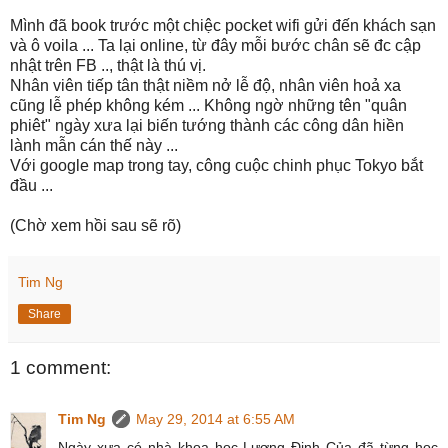
Mình đã book trước một chiệc pocket wifi gửi đến khách sạn
và ô voila ... Ta lại online, từ đây mỗi bước chân sẽ đc cập
nhật trên FB .., thật là thú vị.
Nhân viên tiếp tân thật niềm nở lễ độ, nhân viên hoả xa
cũng lễ phép không kém ... Không ngờ những tên "quân
phiêt" ngày xưa lại biến tướng thành các công dân hiền
lành mẫn cán thế này ...
Với google map trong tay, công cuộc chinh phục Tokyo bắt
đầu ...
(Chờ xem hồi sau sẽ rõ)
Tim Ng
Share
1 comment:
Tim Ng
May 29, 2014 at 6:55 AM
Ngày xưa có nhà khoa học Lương Định Của đã từng học