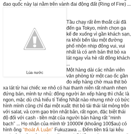
đao quốc này lại nằm trên vành đai động đất (Ring of Fire) ...
Tầu chạy rất êm thoắt cái đã
đến ga Tokyo, mình chọn ga
kế đe xuống vì gần khách sạn,
ra khỏi bến tàu một đường
phố nhộn nhịp đông vui, vui
nhất là có anh bán thịt bò xa
lát ngay vỉa hè rất đông khách
...
Một hàng dài các nhân viên
Lúa nước
văn phòng từ một cao ốc gần
đo xếp hàng chờ mua thịt bò
xa lát từ hai chiếc xe nhỏ có hai thanh niên rất nhanh nhẹn
đứng bán, mình tự nhủ: đông người ăn xếp hàng thì chắc là
ngon, mặc dù chả hiểu tí Tiếng Nhật nào nhưng nhờ có bức
hình mình cũng chỉ đại một xuất: thịt bò tái thái lát mỏng trộn
với salat, và cơm gạo tròn nhật bản, rất ngon, đặc biệt thái
độ đối với cash - tiền mặt của người bán hàng rất "minh
bạch" ... Họ nhận của mình tờ 10000¥ (khoảng 100$au) có
hình ông
"thoát Á Luận"
Fukuzawa ... Đếm tiền trả lại kêu