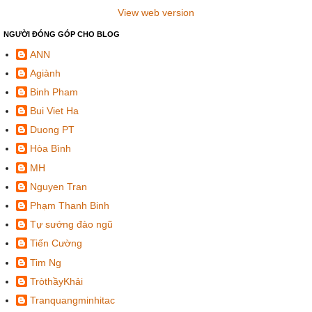
View web version
NGƯỜI ĐÓNG GÓP CHO BLOG
ANN
Agiành
Binh Pham
Bui Viet Ha
Duong PT
Hòa Bình
MH
Nguyen Tran
Phạm Thanh Binh
Tự sướng đào ngũ
Tiến Cường
Tim Ng
TròthầyKhải
Tranquangminhitac