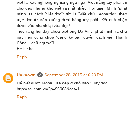
viết lại xấu nghiêng nghiêng ngả ngả. Viết nằng tay phải thì
chữ đẹp nhưng khó viết và mất nhiều thời gian. Mình "phát
minh" ra cách "viết dọc": tức là "viết chữ Leonardor" theo
trục dọc từ trên xuống dưới bằng tay phải. Kết quả nhận
được vừa nhanh lại vừa đẹp!
Tiếc rằng hồi đấy chưa biết ông Da Vinci phát minh ra chữ
này nên cũng chưa "đăng ký bản quyền cách viết Thanh
Cồng... chữ ngược"!
He he he
Reply
Unknown
September 28, 2015 at 6:23 PM
Để biết được Mona Lisa đẹp ở chỗ nào? Hãy đọc:
http://soi.com.vn/?p=96963&cat=1
Reply