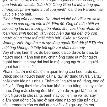
quá trình tồn tại của Giáo Hội Công Giáo La Mã thông qua
những tác phẩm nghệ thuật của mình
”, đại diện Paranormal
Crucible cho biết.
“
Khả năng của Leonardo Da Vinci có thể nói đã vượt xa tri
thức của con người vào thời điểm đó. Ông có hiểu biết và
sức sáng tạo phi thường trên nhiều lĩnh vực khác nhau, từ
toán học, sinh học tới vật lý học hiện đại mà đến giờ con
người cũng chưa thể giải thích hết",
Giáo sư Scott C.
Waring, Viện Nghiên cứu sự sống ngoài Trái đất (SETI) cho
biết ông không hề thấy bất ngờ với phát hiện này.
Vậy những kiến thức đó Leonardo đã có được từ đâu, từ
người ngoài hành tinh hay chính ông cũng là một người
ngoài hành tinh hay đại loại là một dạng người lai người
ngoài hành tinh,..?
Phải nhắc tới môt đặc điểm quan trọng của Leonardo da
Vinci: ông là người thuận cả hai tay, sử dụng tay trái và tay
phải khéo léo như nhau. Thậm chí người ra nói rằng, ông có
thể viết đồng thời các văn bản khác nhau bằng hai tay khác
nhau. Ông mắc chứng đọc khó - vốn được gọi là “mù lời
nói”. Người ta cho rằng, bệnh này có liên hệ với sự suy
giảm hoạt động của não ở một vùng nào đó của bán cầu
trái. Leonardo còn có thói quen viết kiểu gương (mirror