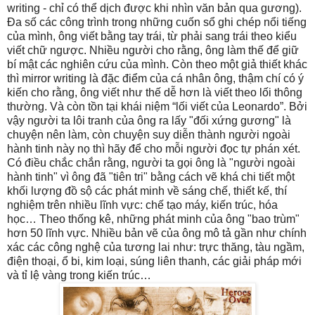
writing - chỉ có thể dịch được khi nhìn văn bản qua gương).
Đa số các công trình trong những cuốn sổ ghi chép nổi tiếng
của mình, ông viết bằng tay trái, từ phải sang trái theo kiểu
viết chữ ngược. Nhiều người cho rằng, ông làm thế để giữ
bí mật các nghiên cứu của mình. Còn theo một giả thiết khác
thì mirror writing là đặc điểm của cá nhân ông, thậm chí có ý
kiến cho rằng, ông viết như thế dễ hơn là viết theo lối thông
thường. Và còn tồn tại khái niệm “lối viết của Leonardo”. Bởi
vậy người ta lôi tranh của ông ra lấy "đối xứng gương" là
chuyện nên làm, còn chuyện suy diễn thành người ngoài
hành tinh này nọ thì hãy để cho mỗi người đọc tự phán xét.
Có điều chắc chắn rằng, người ta gọi ông là "người ngoài
hành tinh" vì ông đã "tiên tri" bằng cách vẽ khá chi tiết một
khối lượng đồ sộ các phát minh về sáng chế, thiết kế, thí
nghiệm trên nhiều lĩnh vực: chế tạo máy, kiến trúc, hóa
học… Theo thống kê, những phát minh của ông "bao trùm"
hơn 50 lĩnh vực. Nhiều bản vẽ của ông mô tả gần như chính
xác các công nghệ của tương lai như: trực thăng, tàu ngầm,
điện thoại, ổ bi, kim loại, súng liên thanh, các giải pháp mới
và tỉ lệ vàng trong kiến trúc…