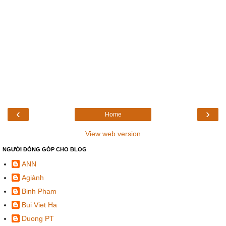
‹
›
Home
View web version
NGƯỜI ĐÓNG GÓP CHO BLOG
ANN
Agiành
Binh Pham
Bui Viet Ha
Duong PT