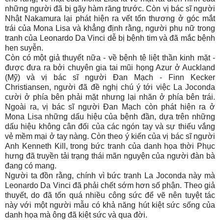
những người đã bị gãy hàm răng trước. Còn vị bác sĩ người
Nhật Nakamura lại phát hiện ra vết tổn thương ở góc mắt
trái của Mona Lisa và khẳng định rằng, người phụ nữ trong
tranh của Leonardo Da Vinci dễ bị bệnh tim và đã mắc bệnh
hen suyễn.
Còn có một giả thuyết nữa - về bệnh tê liệt thần kinh mặt -
được đưa ra bởi chuyên gia tai mũi họng Azur ở Auckland
(Mỹ) và vị bác sĩ người Đan Mạch - Finn Kecker
Christiansen, người đã đề nghị chú ý tới việc La Joconda
cười ở phía bên phải mặt nhưng lại nhăn ở phía bên trái.
Ngoài ra, vị bác sĩ người Đan Mạch còn phát hiện ra ở
Mona Lisa những dấu hiệu của bệnh đần, dựa trên những
dấu hiệu không cân đối của các ngón tay và sự thiếu vắng
vẻ mềm mại ở tay nàng. Còn theo ý kiến của vị bác sĩ người
Anh Kenneth Kill, trong bức tranh của danh họa thời Phục
hưng đã truyền tải trạng thái mãn nguyện của người đàn bà
đang có mang.
Người ta đồn rằng, chính vì bức tranh La Joconda này mà
Leonardo Da Vinci đã phải chết sớm hơn số phận. Theo giả
thuyết, do đã tốn quá nhiều công sức để vẽ nên tuyệt tác
này với một người mẫu có khả năng hút kiệt sức sống của
danh họa mà ông đã kiệt sức và qua đời.