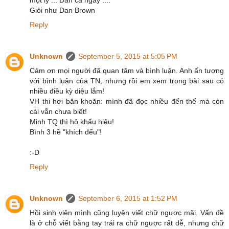
một ly ... Đần cả ngày ....
Giỏi như Dan Brown
Reply
Unknown
September 5, 2015 at 5:05 PM
Cảm ơn mọi người đã quan tâm và bình luận. Anh ấn tượng
với bình luận của TN, nhưng rồi em xem trong bài sau có
nhiều điều kỳ diệu lắm!
VH thi hơi băn khoăn: mình đã đọc nhiều đến thế mà còn
cái vẫn chưa biết!
Minh TQ thì hô khẩu hiệu!
Bình 3 hề "khích đểu"!
:-D
Reply
Unknown
September 6, 2015 at 1:52 PM
Hồi sinh viên mình cũng luyện viết chữ ngược mãi. Vấn đề
là ở chỗ viết bằng tay trái ra chữ ngược rất dễ, nhưng chữ