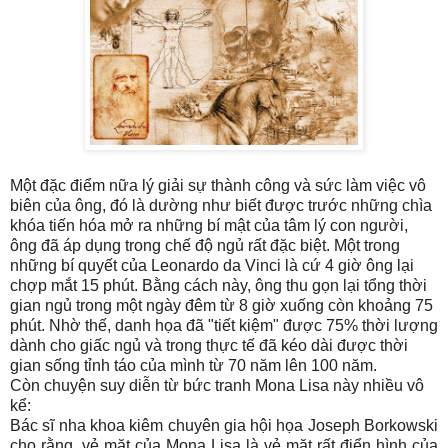
Một đặc điểm nữa lý giải sự thành công và sức làm việc vô
biên của ông, đó là dường như biết được trước những chìa
khóa tiến hóa mở ra những bí mật của tâm lý con người,
ông đã áp dụng trong chế độ ngủ rất đặc biệt. Một trong
những bí quyết của Leonardo da Vinci là cứ 4 giờ ông lại
chợp mắt 15 phút. Bằng cách này, ông thu gọn lại tổng thời
gian ngủ trong một ngày đêm từ 8 giờ xuống còn khoảng 75
phút. Nhờ thế, danh họa đã "tiết kiệm" được 75% thời lượng
dành cho giấc ngủ và trong thực tế đã kéo dài được thời
gian sống tỉnh táo của mình từ 70 năm lên 100 năm.
Còn chuyện suy diễn từ bức tranh Mona Lisa này nhiều vô
kể:
Bác sĩ nha khoa kiêm chuyên gia hội họa Joseph Borkowski
cho rằng, vẻ mặt của Mona Lisa là vẻ mặt rất điển hình của