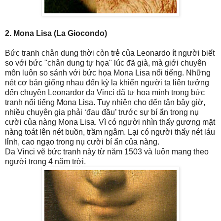
2. Mona Lisa (La Giocondo)
Bức tranh chân dung thời còn trẻ của Leonardo ít người biết
so với bức "chân dung tự họa" lúc đã già, mà giới chuyên
môn luôn so sánh với bức họa Mona Lisa nổi tiếng. Những
nét cơ bản giống nhau đến kỳ lạ khiến người ta liên tưởng
đến chuyện Leonardor da Vinci đã tự họa mình trong bức
tranh nổi tiếng Mona Lisa. Tuy nhiên cho đến tận bây giờ,
nhiều chuyên gia phải ‘đau đầu’ trước sự bí ẩn trong nụ
cười của nàng Mona Lisa. Vì có người nhìn thấy gương mặt
nàng toát lên nét buồn, trầm ngâm. Lại có người thấy nét láu
lỉnh, cao ngạo trong nụ cười bí ẩn của nàng.
Da Vinci vẽ bức tranh này từ năm 1503 và luôn mang theo
người trong 4 năm trời.