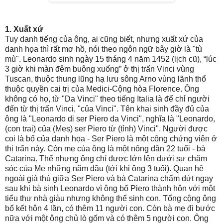
1. Xuất xứ
Tuy danh tiếng của ông, ai cũng biết, nhưng xuất xứ của
danh họa thì rất mơ hồ, nói theo ngôn ngữ bây giờ là "tù
mù". Leonardo sinh ngày 15 tháng 4 năm 1452 (lịch cũ), “lúc
3 giờ khi màn đêm buông xuống” ở thị trấn Vinci vùng
Tuscan, thuộc thung lũng hạ lưu sông Arno vùng lãnh thổ
thuộc quyền cai trị của Medici-Cộng hòa Florence. Ông
không có họ, từ "Da Vinci" theo tiếng Italia là để chỉ người
đến từ thị trấn Vinci, "của Vinci". Tên khai sinh đầy đủ của
ông là "Leonardo di ser Piero da Vinci", nghĩa là "Leonardo,
(con trai) của (Mes) ser Piero từ (tỉnh) Vinci". Người được
coi là bố của danh họa - Ser Piero là một công chứng viên ở
thị trấn này. Còn mẹ của ông là một nông dân 22 tuổi - bà
Catarina. Thế nhưng ông chỉ được lớn lên dưới sự chăm
sóc của Mẹ những năm đầu (tới khi ông 3 tuổi). Quan hệ
ngoài giá thú giữa Ser Piero và bà Catarina chấm dứt ngay
sau khi bà sinh Leonardo vì ông bố Piero thành hôn với một
tiểu thư nhà giàu nhưng không thể sinh con. Tổng cộng ông
bố kết hôn 4 lần, có thêm 11 người con. Còn bà mẹ đi bước
nữa với một ông chủ lò gốm và có thêm 5 người con. Ông