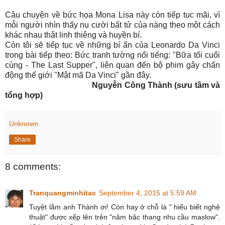
Câu chuyện về bức họa Mona Lisa này còn tiếp tục mãi, vì
mỗi người nhìn thấy nụ cười bất tử của nàng theo một cách
khác nhau thật linh thiêng và huyền bí.
Còn tôi sẽ tiếp tục về những bí ẩn của Leonardo Da Vinci
trong bài tiếp theo: Bức tranh tường nổi tiếng: "Bữa tối cuối
cùng - The Last Supper", liên quan đến bộ phim gây chấn
động thế giới "Mật mã Da Vinci" gần đây.
Nguyễn Công Thành (sưu tầm và
tổng hợp)
Unknown
Share
8 comments:
Tranquangminhitac
September 4, 2015 at 5:59 AM
Tuyệt lắm anh Thành ơi! Còn hay ở chỗ là " hiểu biết nghệ
thuật" được xếp lên trên "năm bậc thang nhu cầu maslow".