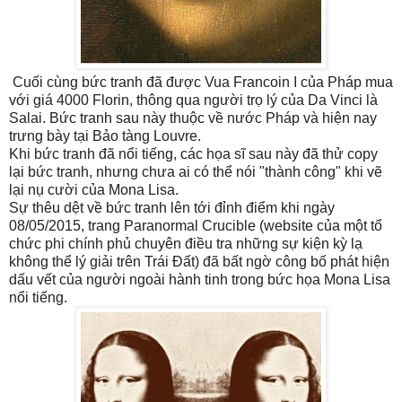
Cuối cùng bức tranh đã được Vua Francoin I của Pháp mua
với giá 4000 Florin, thông qua người trọ lý của Da Vinci là
Salai. Bức tranh sau này thuộc về nước Pháp và hiện nay
trưng bày tại Bảo tàng Louvre.
Khi bức tranh đã nổi tiếng, các họa sĩ sau này đã thử copy
lại bức tranh, nhưng chưa ai có thể nói "thành công" khi vẽ
lại nụ cười của Mona Lisa.
Sự thêu dệt về bức tranh lên tới đỉnh điểm khi ngày
08/05/2015, trang Paranormal Crucible (website của một tổ
chức phi chính phủ chuyên điều tra những sự kiện kỳ lạ
không thể lý giải trên Trái Đất) đã bất ngờ công bố phát hiện
dấu vết của người ngoài hành tinh trong bức họa Mona Lisa
nổi tiếng.