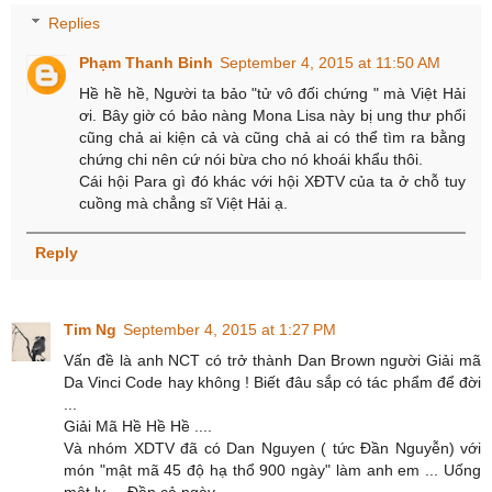
Replies
Phạm Thanh Binh
September 4, 2015 at 11:50 AM
Hề hề hề, Người ta bảo "tử vô đối chứng " mà Việt Hải
ơi. Bây giờ có bảo nàng Mona Lisa này bị ung thư phổi
cũng chả ai kiện cả và cũng chả ai có thể tìm ra bằng
chứng chi nên cứ nói bừa cho nó khoái khẩu thôi.
Cái hội Para gì đó khác với hội XĐTV của ta ở chỗ tuy
cuồng mà chẳng sĩ Việt Hải ạ.
Reply
Tim Ng
September 4, 2015 at 1:27 PM
Vấn đề là anh NCT có trở thành Dan Brown người Giải mã
Da Vinci Code hay không ! Biết đâu sắp có tác phẩm để đời
...
Giải Mã Hề Hề Hề ....
Và nhóm XDTV đã có Dan Nguyen ( tức Đần Nguyễn) với
món "mật mã 45 độ hạ thổ 900 ngày" làm anh em ... Uống