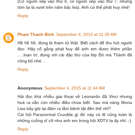
(Có người xếp vào thứ 6, có người xếp vào thứ 7, nhưng
tóm lại là vượt trên năm bậc kia). Anh cứ thế phát huy nhé!
Reply
Phạm Thanh Binh
September 4, 2015 at 11:30 AM
Hề hề hề, đúng là thám tử thật. Biết cách để thu hút người
đọc. Hãy cố gắng phát huy để anh em được thêm phần
.....loạn trí, đúng với cái đặc thù của lớp Đỏ mà Thành đã
công bố nhé....
Reply
Anonymous
September 4, 2015 at 11:44 AM
Hải đọc khá nhiều giai thoại về Leonardo đã Vinci nhưng
hoá ra vẫn còn nhiều điều chưa biết. Sao mà nàng Mona
Lisa bây giờ lại đâm ra lắm bệnh tật đến thế nhỉ?
Cái hội Paranormal Crucible gì đó này có lẽ cũng toàn là
những cuồng sĩ cỡ như anh em trong hội XDTV ta ấy nhỉ :-)
Reply