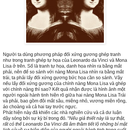
Người ta dùng phương pháp đối xứng gương ghép tranh
như trong tranh ghép tự họa của Leonardo da Vinci và Mona
Lisa ở trên. Số là tranh tự họa, danh họa nhìn ra bằng mắt
phải, nên để so sánh với nàng Mona Lisa nhìn ra bằng mắt
trái, ta phải lấy đối xứng gương bức họa cần so sánh. Vậy
nếu lấy đối xứng gương của chính nàng Mona Lisa và ghép
với chính nàng thì sao? Kết quả nhận được là hình ảnh một
người ngoài hành tinh hiện rõ giữa hai nàng Mona Lisa Trái
và phải, bao gồm đôi mắt sâu, miệng nhỏ, vương miện rộng,
áo choàng và cả hai tay trước ngực.
Phát hiện này đã khiến các nhà nghiên cứu và cả dư luận
dậy sóng bởi sự kỳ bí trong đó. “
Nếu giả thiết này là sự thật,
rất có thể Leonardo Da Vinci đã âm thầm tiết lộ những bí mật
lịch sử về sự hiện diện của người ngoài hành tinh trong suốt