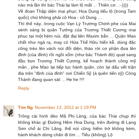
nào mà lần thì bác Thái lại làm lộ mất ... Thiên cơ...:-))))
Về đoạn Thập diện mai phục: Hoa Dung tiểu lộ (trong Tam
quốc) chứ không phải cô Hoa - cô Dung ....
Thì thế này...trong cuộc Vạn Lý Trường Chinh phe của Mai
sénh sáng bị quân Tưởng của Trương Thiết Cương mai
phục tại một hẻm núi, đặt đại liên Maxim bắn ... Quân Mao
chết như ngả rạ, may có Hứa Thế Hữu hiến kễ, dùng đặc
công trèo lên vách núi đối diện, tháo rời cơ phận đưa lên
đỉnh (của đỉnh) rồi ngồi xổm (như bác Thành đỏ) quạt sang
đầu bọn Trương Thiết Cương, kế hoạch thành công mỹ
mãn , phe Mao lại tiếp tục hành quân, còn lại dấu vết trận
địa trên "đỉnh của đỉnh" nơi Chiến Sỹ (à quên tiến sỹ) Công
Thành đang quan sát ... He he !!!!
Reply
Tim Ng
November 13, 2012 at 1:19 PM
Trông cái hình đèo Mã Phi Lèng, của bác Thái chụp thì
không khác gì Đường Hẽm Hoa Dung, trên đường đi Lạng
Sơn chổ ải Chi Lăng, thế núi cũng hiểm trở không kém,
hành khách dừng chân đi tìm ... Tiểu (không) Lộ