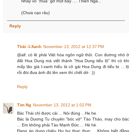
Nhẩy vô "múa" gỡ một bầy .... Thiên Nga...
(Chưa cạo râu)
Reply
Thái -I-Xanh
November 13, 2012 at 12:37 PM
@all: có lẽ phải Việt hóa ngôn ngữ thôi. Con đường nhỏ ở
đất Hoa Dung mà viết thành "Hoa Dung tiểu lộ" thì có khi
mấy lão già I-xanh hiểu là cô gái Hoa Dung đi tiểu bị ... lộ
rồi đòi đưa ảnh đó lên xem thì chết dở. :))
Reply
Tim Ng
November 13, 2012 at 1:02 PM
Bác Thái chỉ được cái ... Nói đúng .. He he.
Bác là Dương Tu chuyên "bóc vở" Tào Tháo, may cho bác
... Em không phải Tào Mạnh Đức ... Hè hè.
Đang áp dụng chiêu Hư hư thực thực ... Không biết đằng