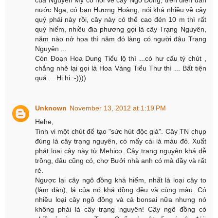
nước Nga, có bạn Hương Hoàng, nói khá nhiều về cây
quý phái này rồi, cây này có thể cao đén 10 m thì rất
quý hiếm, nhiều đia phương gọi là cây Trạng Nguyên,
năm nào nở hoa thì năm đó làng có người đậu Trạng
Nguyên ...
Còn Đoạn Hoa Dung Tiểu lộ thì ...có hư cấu tý chút ,
chẳng nhẽ lại gọi là Hoa Vàng Tiểu Thư thì ... Bất tiện
quá ... Hi hi :-))))
Unknown
November 13, 2012 at 1:19 PM
Hehe,
Tinh vi một chút để tạo "sức hút độc giả". Cây TN chụp
đúng là cây trạng nguyên, có mấy cái lá màu đỏ. Xuất
phát loại cây này từ Mehico. Cây trạng nguyên khá dễ
trồng, đâu cũng có, chợ Bưởi nhà anh có mà đầy và rất
rẻ.
Ngược lại cây ngô đồng khá hiếm, nhất là loại cây to
(làm đàn), lá của nó khá đồng đều và cùng màu. Có
nhiều loại cây ngô đồng và cả bonsai nữa nhưng nó
không phải là cây trạng nguyên! Cây ngô đồng có