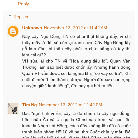
Reply
Replies
Unknown
November 13, 2012 at 11:42 AM
Này cây Ngô Đồng TN có phải thật không đấy, vì chỉ
thấy mấy lá đỏ, số còn lại xanh rờn. Cây Ngô Đồng lấy
gỗ làm đàn thì thân cây phải to chứ, bằng cổ tay thì
làm cái gì??
VH sửa lại cho TN về "Hoa dung tiểu lộ", Quan Vân
Trường làm sao biết được chốn ấy. Nhưng hành động
Quan VT vẫn được coi là nghĩa khí, "có vay có trả". Khi
chết đi mới "hiển thánh" được. Người đời xưa coi trọng
chuyện giữ "danh tiếng", đời nay qui hết ra tiền.
Tim Ng
November 13, 2012 at 12:42 PM
Bác "nại" tinh vi rồi, cây lá đỏ chính là cây ngô đồng,
bên châu Âu và Úc gọi là Christmas tree,..và còn tên
khác là Nhạn Lai Hồng,.cách đây không lâu đã có cuộc
tranh luận nhóm H5I10 về bài thơ Cuộc chía ly màu Đỏ
của Nguyễn Mỹ có nói về cây Ngô Đồng, trên diễn đàn