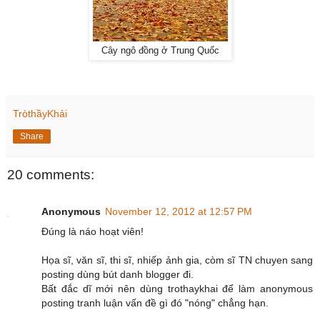
Cây ngô đồng ở Trung Quốc
TròthầyKhải
Share
20 comments:
Anonymous
November 12, 2012 at 12:57 PM
Đúng là náo hoạt viên!
Họa sĩ, văn sĩ, thi sĩ, nhiếp ảnh gia, còm sĩ TN chuyen sang
posting dùng bút danh blogger đi.
Bất đắc dĩ mới nên dùng trothaykhai để làm anonymous
posting tranh luận vấn đề gì đó "nóng" chẳng hạn.