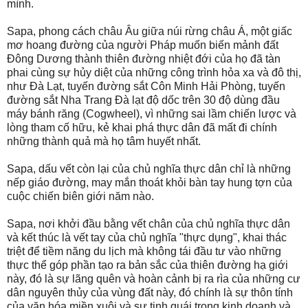
mình.
Sapa, phong cách châu Âu giữa núi rừng châu Á, một giấc
mơ hoang đường của người Pháp muốn biến mảnh đất
Đông Dương thành thiên đường nhiệt đới của họ đã tàn
phai cùng sự hủy diệt của những công trình hỏa xa và đô thị,
như Đà Lạt, tuyến đường sắt Côn Minh Hải Phòng, tuyến
đường sắt Nha Trang Đà lạt độ dốc trên 30 độ dùng đầu
máy bánh răng (Cogwheel), vì những sai lầm chiến lược và
lòng tham cố hữu, kẻ khai phá thực dân đã mất đi chính
những thành quả mà họ tâm huyết nhất.
Sapa, dấu vết còn lại của chủ nghĩa thực dân chỉ là những
nếp giáo đường, may mắn thoát khỏi bàn tay hung tợn của
cuộc chiến biên giới năm nào.
Sapa, nơi khởi đầu bằng vết chân của chủ nghĩa thực dân
và kết thúc là vết tay của chủ nghĩa "thực dụng", khai thác
triệt để tiềm năng du lịch mà không tái đầu tư vào những
thực thể góp phần tạo ra bản sắc của thiên đường hạ giới
này, đó là sự lãng quên và hoàn cảnh bị ra rìa của những cư
dân nguyên thủy của vùng đất này, đó chính là sự thôn tính
của văn hóa miền xuôi và sự tinh quái trong kinh doanh và