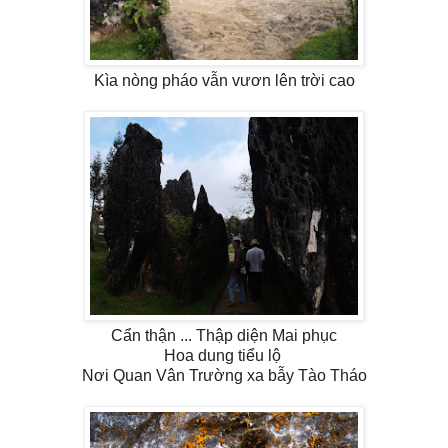
Kìa nòng pháo vẫn vươn lên trời cao
Cẩn thận ... Thập diện Mai phục
Hoa dung tiểu lộ
Nơi Quan Vân Trường xa bẫy Tào Tháo