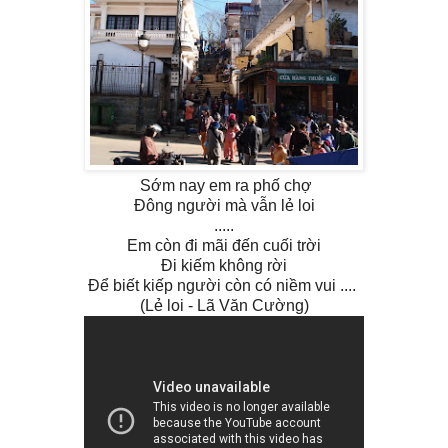
Sớm nay em ra phố chợ
Đông người mà vẫn lẻ loi
.....
Em còn đi mãi đến cuối trời
Đi kiếm không rời
Để biết kiếp người còn có niềm vui ....
(Lẻ loi - Lã Văn Cường)