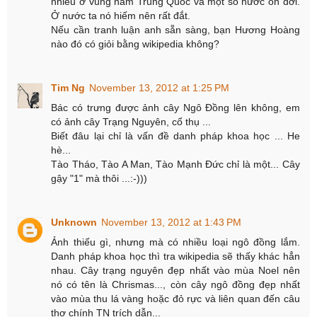
nhiều ở vùng nam Trung Quốc và một số nước ôn đới.
Ở nước ta nó hiếm nên rất đắt.
Nếu cần tranh luận anh sẵn sàng, bạn Hương Hoàng
nào đó có giỏi bằng wikipedia không?
Tim Ng
November 13, 2012 at 1:25 PM
Bác có trưng được ảnh cây Ngô Đồng lên không, em
có ảnh cây Trạng Nguyên, cổ thụ ...
Biết đâu lại chỉ là vấn đề danh pháp khoa học ... He
hè...
Tào Tháo, Tào A Man, Tào Mạnh Đức chỉ là một... Cây
gậy "1" mà thôi ...:-)))
Unknown
November 13, 2012 at 1:43 PM
Ảnh thiếu gì, nhưng mà có nhiều loại ngô đồng lắm.
Danh pháp khoa học thì tra wikipedia sẽ thấy khác hẳn
nhau. Cây trạng nguyên đẹp nhất vào mùa Noel nên
nó có tên là Chrismas..., còn cây ngô đồng đẹp nhất
vào mùa thu lá vàng hoặc đỏ rực và liên quan đến câu
thơ chính TN trích dẫn...