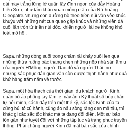
dải mây trắng lững lờ quấn lấy đỉnh ngọn của dẫy Hoàng
Liên Sơn, như tấm khăn voan mỏng e ấp của Nữ hoàng
Cleopatre.Những con đường bò theo triền núi vằn vèo khúc
khuỷu với những nét cua quẹo gấp khúc và những viên đá
cuội lăn tròn từ triền núi dốc, khiến người lái xe không khỏi
toát mồ hôi.
Sapa, những dòng suối trong chậm rãi chảy xuôi len qua
những thửa ruộng bậc thang chen những nếp nhà sàn âm u
của người H'Mông, người Dao đỏ và người Thái, nơi
những sắc phục dân gian vẫn còn được thịnh hành như quá
khứ hàng trăm năm về trước
Sapa, một hóa thạch của thời gian, du khách người Kinh,
quần bò áo phông tay lăm le máy ảnh Kỹ thuật số bóp chán
tự hỏi mình, cách đây trên một thế kỷ, sắc tộc Kinh của ta
cũng búi tó củ hành, cũng áo nâu sồng răng đen mã tấu, thì
khác gì các sắc tộc khác mà ta đang đối diện. Một sự bảo
tồn gần như tuyệt đối với những tập tục và trang phục truyền
thống. Phải chăng người Kinh đã mất bản sắc của chính