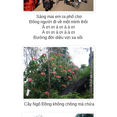
Sáng mai em ra phố chợ
Đông người đi về một mình thôi
À ơi ơi á ơi à à ơi
À ơi ơi à ơi à à ơi
Đường đời diệu vợi xa xôi
Cây Ngô Đồng không chồng mà chửa