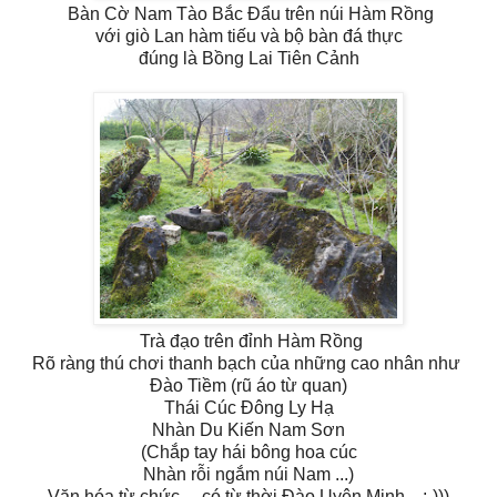
Bàn Cờ Nam Tào Bắc Đẩu trên núi Hàm Rồng
với giò Lan hàm tiếu và bộ bàn đá thực
đúng là Bồng Lai Tiên Cảnh
Trà đạo trên đỉnh Hàm Rồng
Rõ ràng thú chơi thanh bạch của những cao nhân như
Đào Tiềm (rũ áo từ quan)
Thái Cúc Đông Ly Hạ
Nhàn Du Kiến Nam Sơn
(Chắp tay hái bông hoa cúc
Nhàn rỗi ngắm núi Nam ...)
Văn hóa từ chức ... có từ thời Đào Uyên Minh ...:-)))