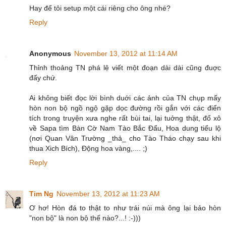
Hay để tôi setup một cái riêng cho ông nhé?
Reply
Anonymous
November 13, 2012 at 11:14 AM
Thỉnh thoảng TN phá lệ viết một đoạn dài dài cũng đuợc
đấy chứ.
Ai không biết đọc lời bình duới các ảnh của TN chụp mấy
hòn non bộ ngồ ngộ gặp dọc đường rồi gắn với các điển
tích trong truyện xưa nghe rất bùi tai, lại tuởng thật, đổ xô
về Sapa tìm Bàn Cờ Nam Tào Bắc Đẩu, Hoa dung tiểu lộ
(nơi Quan Vân Trường _thả_ cho Tào Tháo chạy sau khi
thua Xich Bích), Động hoa vàng,.... ;)
Reply
Tim Ng
November 13, 2012 at 11:23 AM
Ơ hơ! Hòn đá to thật to như trái núi mà ông lại bảo hòn
"non bộ" là non bộ thế nào?...! :-)))