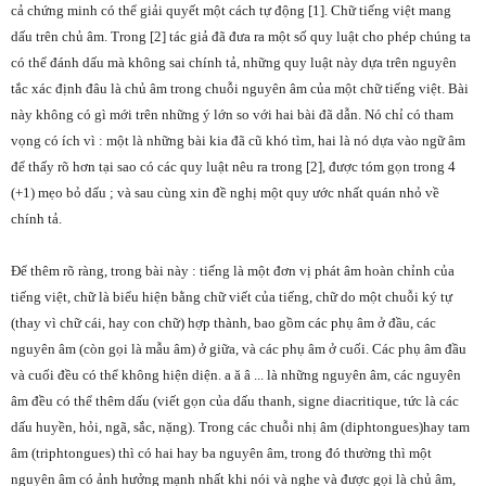
cả chứng minh có thể giải quyết một cách tự động [1]. Chữ tiếng việt mang
dấu trên chủ âm. Trong [2] tác giả đã đưa ra một số quy luật cho phép chúng ta
có thể đánh dấu mà không sai chính tả, những quy luật này dựa trên nguyên
tắc xác định đâu là chủ âm trong chuỗi nguyên âm của một chữ tiếng việt. Bài
này không có gì mới trên những ý lớn so với hai bài đã dẫn. Nó chỉ có tham
vọng có ích vì : một là những bài kia đã cũ khó tìm, hai là nó dựa vào ngữ âm
để thấy rõ hơn tại sao có các quy luật nêu ra trong [2], được tóm gọn trong 4
(+1) mẹo bỏ dấu ; và sau cùng xin đề nghị một quy ước nhất quán nhỏ về
chính tả.
Để thêm rõ ràng, trong bài này : tiếng là một đơn vị phát âm hoàn chỉnh của
tiếng việt, chữ là biểu hiện bằng chữ viết của tiếng, chữ do một chuỗi ký tự
(thay vì chữ cái, hay con chữ) hợp thành, bao gồm các phụ âm ở đầu, các
nguyên âm (còn gọi là mẫu âm) ở giữa, và các phụ âm ở cuối. Các phụ âm đầu
và cuối đều có thể không hiện diện. a ă â ... là những nguyên âm, các nguyên
âm đều có thể thêm dấu (viết gọn của dấu thanh, signe diacritique, tức là các
dấu huyền, hỏi, ngã, sắc, nặng). Trong các chuỗi nhị âm (diphtongues)hay tam
âm (triphtongues) thì có hai hay ba nguyên âm, trong đó thường thì một
nguyên âm có ảnh hưởng mạnh nhất khi nói và nghe và được gọi là chủ âm,