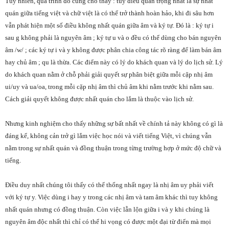
Tuy nhiên, quá trình đó cũng cho thấy : tuy điều quan trọng nhất là sự nhất
quán giữa tiếng việt và chữ việt là có thể trở thành hoàn hảo, khi đi sâu hơn
vẫn phát hiện một số điều không nhất quán giữa âm và ký tự. Đó là : ký tự i
sau g không phải là nguyên âm ; ký tự u và o đều có thể dùng cho bán nguyên
âm /w/ ; các ký tự i và y không được phân chia công tác rõ ràng để làm bán âm
hay chủ âm ; qu là thừa. Các điểm này có lý do khách quan và lý do lịch sử. Lý
do khách quan nằm ở chỗ phải giải quyết sự phân biệt giữa mỗi cặp nhị âm
ui/uy và ua/oa, trong mỗi cặp nhị âm thì chủ âm khi nằm trước khi nằm sau.
Cách giải quyết không được nhất quán cho lắm là thuộc vào lịch sử.
Nhưng kinh nghiệm cho thấy những sự bất nhất về chính tả này không có gì là
đáng kể, không cản trở gì lắm việc học nói và viết tiếng Việt, vì chúng vẫn
nằm trong sự nhất quán và đồng thuận trong từng trường hợp ở mức độ chữ và
tiếng.
Điều duy nhất chúng tôi thấy có thể thống nhất ngay là nhị âm uy phải viết
với ký tự y. Việc dùng i hay y trong các nhị âm và tam âm khác thì tuy không
nhất quán nhưng có đồng thuận. Còn việc lẫn lộn giữa i và y khi chúng là
nguyên âm độc nhất thì chỉ có thể hi vọng có được một đại từ điển mà mọi