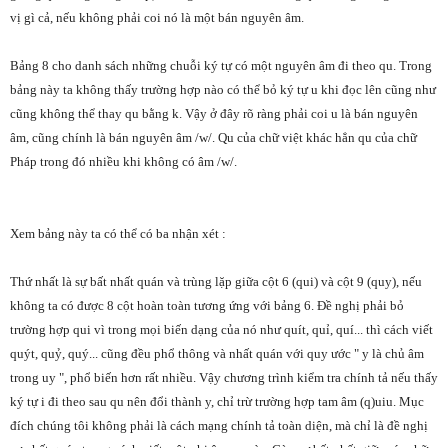
vị gì cả, nếu không phải coi nó là một bán nguyên âm.
Bảng 8 cho danh sách những chuỗi ký tự có một nguyên âm đi theo qu. Trong
bảng này ta không thấy trường hợp nào có thể bỏ ký tự u khi đọc lên cũng như
cũng không thể thay qu bằng k. Vậy ở đây rõ ràng phải coi u là bán nguyên
âm, cũng chính là bán nguyên âm /w/. Qu của chữ việt khác hẳn qu của chữ
Pháp trong đó nhiều khi không có âm /w/.
Xem bảng này ta có thể có ba nhận xét :
Thứ nhất là sự bất nhất quán và trùng lặp giữa cột 6 (qui) và cột 9 (quy), nếu
không ta có được 8 cột hoàn toàn tương ứng với bảng 6. Đề nghị phải bỏ
trường hợp qui vì trong mọi biến dạng của nó như quít, quỉ, quí... thì cách viết
quýt, quỷ, quý... cũng đều phổ thông và nhất quán với quy ước " y là chủ âm
trong uy ", phổ biến hơn rất nhiều. Vậy chương trình kiểm tra chính tả nếu thấy
ký tự i đi theo sau qu nên đổi thành y, chỉ trừ trường hợp tam âm (q)uiu. Mục
đích chúng tôi không phải là cách mạng chính tả toàn diện, mà chỉ là đề nghị