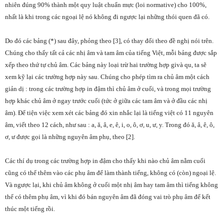
nhiên đúng 90% thành một quy luật chuẩn mực (loi normative) cho 100%,
nhất là khi trong các ngoại lệ nó không đi ngược lại những thói quen đã có.
Do đó các bảng (*) sau đây, phỏng theo [3], có thay đổi theo đề nghị nói trên.
Chúng cho thấy tất cả các nhị âm và tam âm của tiếng Việt, mỗi bảng được sắp
xếp theo thứ tự chủ âm. Các bảng này loại trừ hai trường hợp givà qu, ta sẽ
xem kỹ lại các trường hợp này sau. Chúng cho phép tìm ra chủ âm một cách
giản dị : trong các trường hợp in đậm thì chủ âm ở cuối, và trong mọi trường
hợp khác chủ âm ở ngay trước cuối (tức ở giữa các tam âm và ở đầu các nhị
âm). Để tiện việc xem xét các bảng đó xin nhắc lại là tiếng việt có 11 nguyên
âm, viết theo 12 cách, như sau : a, ă, â, e, ê, i, o, ô, ơ, u, ư, y. Trong đó ă, â, ê, ô,
ơ, ư được gọi là những nguyên âm phụ, theo [2].
Các thí dụ trong các trường hợp in đậm cho thấy khi nào chủ âm nằm cuối
cũng có thể thêm vào các phụ âm để làm thành tiếng, không có (còn) ngoại lệ.
Và ngược lại, khi chủ âm không ở cuối một nhị âm hay tam âm thì tiếng không
thể có thêm phụ âm, vì khi đó bán nguyên âm đã đóng vai trò phụ âm để kết
thúc một tiếng rồi.