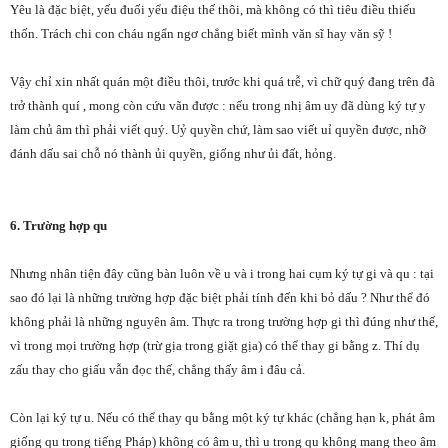
Yêu là đặc biệt, yếu đuối yểu điệu thế thôi, mà không có thì tiêu điều thiếu
thốn. Trách chi con cháu ngẩn ngơ chẳng biết mình văn sĩ hay văn sỹ !
Vậy chỉ xin nhất quán một điều thôi, trước khi quá trễ, vì chữ quý đang trên đà
trở thành quí , mong còn cứu vãn được : nếu trong nhị âm uy đã dùng ký tự y
làm chủ âm thì phải viết quý. Uỷ quyền chứ, làm sao viết uỉ quyền được, nhỡ
đánh dấu sai chỗ nó thành ủi quyền, giống như ủi đất, hỏng.
6. Trường hợp
qu
Nhưng nhân tiện đây cũng bàn luôn về u và i trong hai cụm ký tự gi và qu : tại
sao đó lại là những trường hợp đặc biệt phải tính đến khi bỏ dấu ? Như thể đó
không phải là những nguyên âm. Thực ra trong trường hợp gi thì đúng như thế,
vì trong mọi trường hợp (trừ gịa trong giặt gịa) có thể thay gi bằng z. Thí dụ
zấu thay cho giấu vẫn đọc thế, chẳng thấy âm i đâu cả.
Còn lại ký tự u. Nếu có thể thay qu bằng một ký tự khác (chẳng hạn k, phát âm
giống qu trong tiếng Pháp) không có âm u, thì u trong qu không mang theo âm