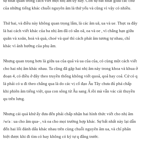
sự nhất quán trong cách viết một nhị âm uy này. Còn sự bất nhất giữa các chữ
của những tiếng khác chuỗi nguyên âm là thứ yếu và cũng vì vậy có nhiều.
Thứ hai, và điều này không quan trọng lắm, là các âm uă, ua và ue. Thực ra đây
là hai cách viết khác của ba nhị âm đã có sắn oă, oa và oe , vì chẳng hạn giữa
quăn và xoăn, hoà và quà, choé và qué thì cách phát âm tương tự nhau, chỉ
khác vì ảnh hưởng của phụ âm.
Nhưng quan trọng hơn là giữa ua của quả và ua của của, có cùng một cách viết
cho hai nhị âm khác nhau. Ta cũng đã gặp hai nhị âm này trong khoa và khua ở
đoạn 4, có điều ở đây theo truyền thống không viết quoả, qoả hay coả. Cứ có q
là phải có u đi theo chẳng qua là do các vị cố đạo Âu Tây chưa đủ phá chấp
khi phiên âm tiếng việt, qua con sông từ Âu sang Á rồi mà vẫn vác cái thuyền
qu trên lưng.
Nhưng cái quá khứ ấy đưa đến phải chấp nhận hai hình thức viết cho nhị âm
/w/a : ua cho âm qua- , và oa cho mọi trường hợp khác. Sự bất nhất này lại dẫn
đến hai lối đánh dấu khác nhau trên cùng chuỗi nguyên âm ua, và chỉ phân
biệt được khi đi tìm có hay không có ký tự q đằng trước.