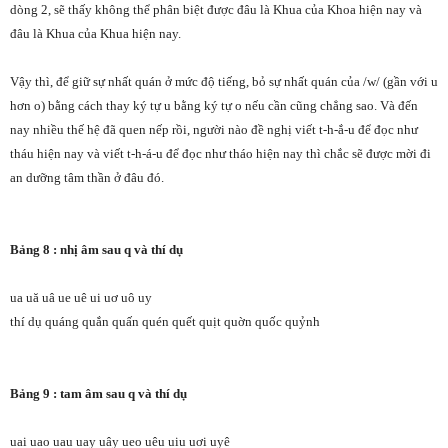
dòng 2, sẽ thấy không thể phân biệt được đâu là Khua của Khoa hiện nay và
đâu là Khua của Khua hiện nay.
Vậy thì, để giữ sự nhất quán ở mức độ tiếng, bỏ sự nhất quán của /w/ (gần với u
hơn o) bằng cách thay ký tự u bằng ký tự o nếu cần cũng chẳng sao. Và đến
nay nhiều thế hệ đã quen nếp rồi, người nào đề nghị viết t-h-ắ-u để đọc như
tháu hiện nay và viết t-h-á-u để đọc như tháo hiện nay thì chắc sẽ được mời đi
an dưỡng tâm thần ở đâu đó.
Bảng 8 : nhị âm sau q và thí dụ
ua uă uâ ue uê ui uơ uô uy
thí dụ quáng quắn quấn quén quết quịt quờn quốc quỷnh
Bảng 9 : tam âm sau q và thí dụ
uai uao uau uay uây ueo uêu uiu uơi uyê