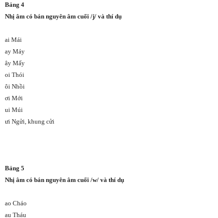
Bảng 4
Nhị âm có bán nguyên âm cuối /j/ và thí dụ
ai Mái
ay Máy
ây Mấy
oi Thói
ôi Nhồi
ơi Mới
ui Múi
ưi Ngửi, khung cửi
Bảng 5
Nhị âm có bán nguyên âm cuối /w/ và thí dụ
ao Cháo
au Tháu