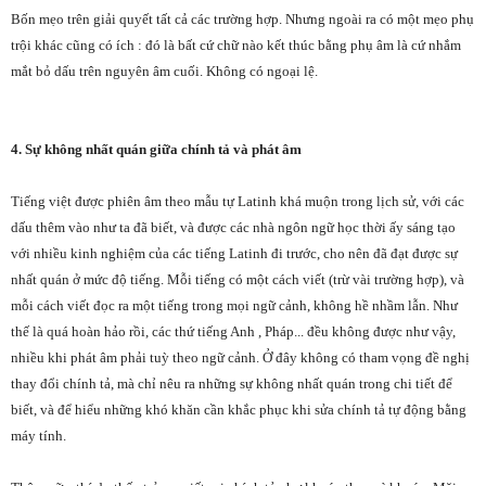
Bốn mẹo trên giải quyết tất cả các trường hợp. Nhưng ngoài ra có một mẹo phụ
trội khác cũng có ích : đó là bất cứ chữ nào kết thúc bằng phụ âm là cứ nhắm
mắt bỏ dấu trên nguyên âm cuối. Không có ngoại lệ.
4. Sự không nhất quán giữa chính tả và phát âm
Tiếng việt được phiên âm theo mẫu tự Latinh khá muộn trong lịch sử, với các
dấu thêm vào như ta đã biết, và được các nhà ngôn ngữ học thời ấy sáng tạo
với nhiều kinh nghiệm của các tiếng Latinh đi trước, cho nên đã đạt được sự
nhất quán ở mức độ tiếng. Mỗi tiếng có một cách viết (trừ vài trường hợp), và
mỗi cách viết đọc ra một tiếng trong mọi ngữ cảnh, không hề nhầm lẫn. Như
thế là quá hoàn hảo rồi, các thứ tiếng Anh , Pháp... đều không được như vậy,
nhiều khi phát âm phải tuỳ theo ngữ cảnh. Ở đây không có tham vọng đề nghị
thay đổi chính tả, mà chỉ nêu ra những sự không nhất quán trong chi tiết để
biết, và để hiểu những khó khăn cần khắc phục khi sửa chính tả tự động bằng
máy tính.