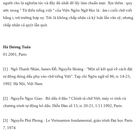
người cho là nghiêm túc và đầy đủ nhất để lấy làm chuẩn mực. Xin thêm : quy
ước trong " Từ điển tiếng việt " của Viện Ngôn Ngữ Học là : âm i cuối chữ viết
bằng i, trừ trường hợp uy. Tức là không chấp nhận cả kỷ luật lẫn văn sỹ, nhưng
chấp nhận cả quýt lẫn quít.
Hà Dương Tuấn
01.2001, Paris
[1] : Ngô Thanh Nhàn, James Đỗ, Nguyễn Hoàng : "Một số kết quả về cách đặt
tự động đúng dấu phụ vào chữ tiếng Việt". Tạp chí Ngôn ngữ số 86, tr. 14-23,
1992. Hà Nội, Việt
Nam
.
[2] : Nguyễn Ngọc Giao : Bỏ dấu ở đâu ? Chính tả chữ Việt, máy vi tính và
chương trình tự động bỏ dấu. Diễn Đàn số 13, tr. 20-21, 1.11.1992,
Paris
.
[3] : Nguyễn Phú Phong : Le Vietnamien fondamental, giáo trình Đại học
Paris
7, 1974.