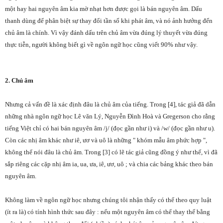
một hay hai nguyên âm kia mờ nhạt hơn được gọi là bán nguyên âm. Dấu
thanh dùng để phân biệt sự thay đổi tần số khi phát âm, và nó ảnh hưởng đến
chủ âm là chính. Vì vậy đánh dấu trên chủ âm vừa đúng lý thuyết vừa đúng
thực tiễn, người không biết gì về ngôn ngữ học cũng viết 90% như vậy.
2. Chủ âm
Nhưng cả vấn đề là xác định đâu là chủ âm của tiếng. Trong [4], tác giả đã dẫn
những nhà ngôn ngữ học Lê văn Lý, Nguyễn Đình Hoà và Gregerson cho rằng
tiếng Việt chỉ có hai bán nguyên âm /j/ (đọc gần như i) và /w/ (đọc gần như u).
Còn các nhị âm khác như iê, ươ và uô là những " khóm mẫu âm phức hợp ",
không thể nói đâu là chủ âm. Trong [3] có lẽ tác giả cũng đồng ý như thế, vì đã
sắp riêng các cặp nhị âm ia, ua, ưa, iê, ươ, uô ; và chia các bảng khác theo bán
nguyên âm.
Không làm về ngôn ngữ học nhưng chúng tôi nhận thấy có thể theo quy luật
(ít ra là) có tính hình thức sau đây : nếu một nguyên âm có thể thay thế bằng