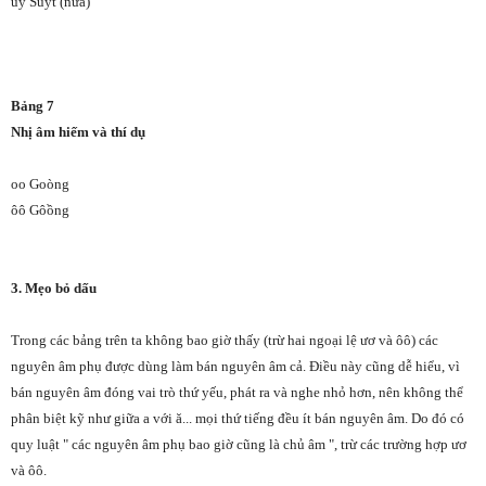
uy Suýt (nữa)
Bảng 7
Nhị âm hiếm và thí dụ
oo Goòng
ôô Gôồng
3. Mẹo bỏ dấu
Trong các bảng trên ta không bao giờ thấy (trừ hai ngoại lệ ươ và ôô) các
nguyên âm phụ được dùng làm bán nguyên âm cả. Điều này cũng dễ hiểu, vì
bán nguyên âm đóng vai trò thứ yếu, phát ra và nghe nhỏ hơn, nên không thể
phân biệt kỹ như giữa a với ă... mọi thứ tiếng đều ít bán nguyên âm. Do đó có
quy luật " các nguyên âm phụ bao giờ cũng là chủ âm ", trừ các trường hợp ươ
và ôô.