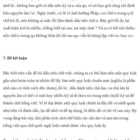
nhớ là : không bao giờ có dấu trên ký tự u của qu, vì nó bao giờ cũng chỉ định
bán nguyên âm /w/. Ngày trước, có lẽ vì ảnh hưởng Pháp, coi chữ u trong q là
chữ bỏ đi, nên không ai mắc lỗi lầm đánh dấu trên chữ u. Bây giờ lỗi ấy lại
xuất hiện hơi bị nhiều, chẳng biết tại sao, tại máy tính ? Và ta có thể nói thêm :
nếu chữ u trong qu không thừa thì dù sao qu- vẫn là trùng lặp với cu- hay co-.
7. Để kết luận
Đặc biệt trên vấn đề bỏ dấu trên chữ việt, chúng ta có thể dựa trên một quy luật
gần như hoàn toàn tự nhiên để lấy làm một quy luật chuẩn mực (nghĩa là phần
nhỏ nào có tính cách độc đoán), đó là : dấu đánh trên chủ âm, và chủ âm là
nguyên âm có thể có một hay nhiều ký tự đi theo nó trong một chuỗi ký tự để
thành chữ tiếng việt. Vì lẽ đạt được một quy luật chính tả đầy đủ và nhất quán
như trên về đánh dấu, lại dễ nhớ và dễ áp dụng, là điều rất có lợi về sau này. Hy
vọng rằng bài này, khi phân tích cách thể hiện các nhị âm và tam âm trong
tiếng việt qua chữ quốc ngữ, biện minh được cho quy luật ấy.