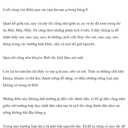
Cuối cùng xin điểm qua các tam âm sau q trong bảng 9 :
Quan hệ giữa uai, uay và uây thì cũng như giữa ai, ay và ây đã xem trong thí
dụ Mái, Máy, Mấy. Và cũng theo những phân tích ở trên, ở đây chúng ta dễ
nhận thấy uai, uao, uay, ueo, là những cách viết thay cho oai, oao, oay, oeo,
dùng trong các trường hợp khác, uây và uyê thì giữ nguyên.
Quíu thì cũng như khuỷu. Biết rồi, khổ lắm, nói mãi.
Còn lại ba tam âm chỉ thấy có sau q là uau, uêu và uơi. Thực ra những chữ như
khuạu, khuệu có thể đọc thành tiếng dễ dàng, có điều những tiếng loại này
không có trong từ điển.
Những điều này không ảnh hưởng gì đến việc đánh dấu, vì bề gì dấu cũng nằm
giữa, trừ trường hợp duy nhất dấu nằm sau là uyê thì cũng đánh dấu như các
tiếng không bắt đầu bằng q.
Trong mọi trường hợp âm u là một bán nguyên âm. Từ đó ta cũng có quy tắc dễ