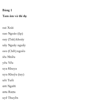
Bảng 1
Tam âm và thí dụ
oai Xoài
oao Ngoáo (ộp)
oay (Trái) khoáy
uây Nguây nguẩy
oeo (Chết) ngoẻo
iêu Nhiều
yêu Yếu
uya Khuya
uyu Khuỷu (tay)
uôi Tuổi
ươi Người
ươu Rượu
uyê Thuyền