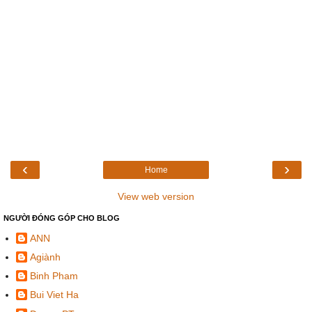
‹
›
Home
View web version
NGƯỜI ĐÓNG GÓP CHO BLOG
ANN
Agiành
Binh Pham
Bui Viet Ha