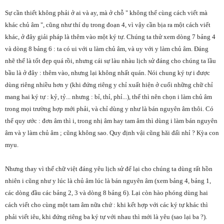
Sự cần thiết không phải ở ai và ay, mà ở chỗ " không thể cùng cách viết mà
khác chủ âm ", cũng như thí dụ trong đoạn 4, vì vậy cần bịa ra một cách viết
khác, ở đây giải pháp là thêm vào một ký tự. Chúng ta thử xem dòng 7 bảng 4
và dòng 8 bảng 6 : ta có ui với u làm chủ âm, và uy với y làm chủ âm. Đáng
nhẽ thế là tốt đẹp quá rồi, nhưng cái sự làu nhàu lịch sử đáng cho chúng ta lầu
bầu là ở đây : thêm vào, nhưng lại không nhất quán. Nói chung ký tự i được
dùng riêng nhiều hơn y (khi đứng riêng y chỉ xuất hiện ở cuối những chữ chỉ
mang hai ký tự : kỷ, tỷ... nhưng : bỉ, thỉ, phỉ...), thế thì nên chọn i làm chủ âm
trong mọi trường hợp mới phải, và chỉ dùng y như là bán nguyên âm thôi. Có
thể quy ước : đơn âm thì i, trong nhị âm hay tam âm thì dùng i làm bán nguyên
âm và y làm chủ âm ; cũng không sao. Quy định vậi cũng hăi đấi nhỉ ? Kỳa con
myu.
Nhưng thay vì thế chữ việt đáng yêu lịch sử để lại cho chúng ta dùng rất hồn
nhiên i cũng như y lúc là chủ âm lúc là bán nguyên âm (xem bảng 4, bảng 1,
các dòng đầu các bảng 2, 3 và dòng 8 bảng 6). Lại còn hào phóng dùng hai
cách viết cho cùng một tam âm nữa chứ : khi kết hợp với các ký tự khác thì
phải viết iêu, khi đứng riêng ba ký tự với nhau thì mới là yêu (sao lại ba ?).