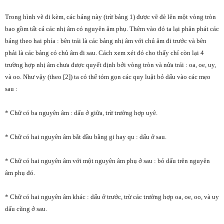
Trong hình vẽ đi kèm, các bảng này (trừ bảng 1) được vẽ đè lên một vòng tròn
bao gồm tất cả các nhị âm có nguyên âm phụ. Thêm vào đó ta lại phân phát các
bảng theo hai phía : bên trái là các bảng nhị âm với chủ âm đi trước và bên
phải là các bảng có chủ âm đi sau. Cách xem xét đó cho thấy chỉ còn lại 4
trường hợp nhị âm chưa được quyết định bởi vòng tròn và nửa trái : oa, oe, uy,
và oo. Như vậy (theo [2]) ta có thể tóm gọn các quy luật bỏ dấu vào các mẹo
sau :
* Chữ có ba nguyên âm : dấu ở giữa, trừ trường hợp uyê.
* Chữ có hai nguyên âm bắt đầu bằng gi hay qu : dấu ở sau.
* Chữ có hai nguyên âm với một nguyên âm phụ ở sau : bỏ dấu trên nguyên
âm phụ đó.
* Chữ có hai nguyên âm khác : dấu ở trước, trừ các trường hợp oa, oe, oo, và uy
dấu cũng ở sau.