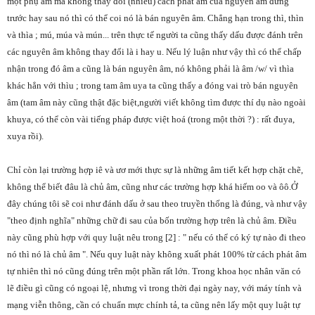
một phụ âm mà không thay đổi (nhiều) cách phát âm của nguyên âm đứng
trước hay sau nó thì có thể coi nó là bán nguyên âm. Chẳng hạn trong thì, thìn
và thìa ; mú, múa và mún... trên thực tế người ta cũng thấy dấu được đánh trên
các nguyên âm không thay đổi là i hay u. Nếu lý luận như vậy thì có thể chấp
nhận trong đó âm a cũng là bán nguyên âm, nó không phải là âm /w/ vì thìa
khác hẳn với thìu ; trong tam âm uya ta cũng thấy a đóng vai trò bán nguyên
âm (tam âm này cũng thật đặc biệt,người viết không tìm được thí dụ nào ngoài
khuya, có thể còn vài tiếng pháp được việt hoá (trong một thời ?) : rất đuya,
xuya rồi).
Chỉ còn lại trường hợp iê và ươ mới thực sự là những âm tiết kết hợp chặt chẽ,
không thể biết đâu là chủ âm, cũng như các trường hợp khá hiếm oo và ôô.Ở
đây chúng tôi sẽ coi như đánh dấu ở sau theo truyền thống là đúng, và như vậy
"theo định nghĩa" những chữ đi sau của bốn trường hợp trên là chủ âm. Điều
này cũng phù hợp với quy luật nêu trong [2] : " nếu có thể có ký tự nào đi theo
nó thì nó là chủ âm ". Nếu quy luật này không xuất phát 100% từ cách phát âm
tự nhiên thì nó cũng đúng trên một phần rất lớn. Trong khoa học nhân văn có
lẽ điều gì cũng có ngoại lệ, nhưng vì trong thời đại ngày nay, với máy tính và
mạng viễn thông, cần có chuẩn mực chính tả, ta cũng nên lấy một quy luật tự