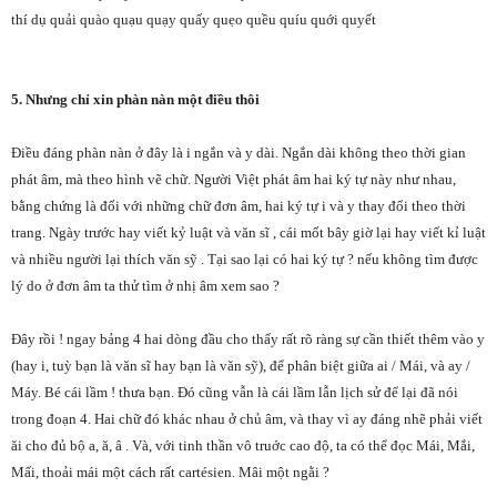
thí dụ quải quào quạu quạy quấy quẹo quều quíu quới quyết
5. Nhưng chỉ xin phàn nàn một điều thôi
Điều đáng phàn nàn ở đây là i ngắn và y dài. Ngắn dài không theo thời gian
phát âm, mà theo hình vẽ chữ. Người Việt phát âm hai ký tự này như nhau,
bằng chứng là đối với những chữ đơn âm, hai ký tự i và y thay đổi theo thời
trang. Ngày trước hay viết kỷ luật và văn sĩ , cái mốt bây giờ lại hay viết kỉ luật
và nhiều người lại thích văn sỹ . Tại sao lại có hai ký tự ? nếu không tìm được
lý do ở đơn âm ta thử tìm ở nhị âm xem sao ?
Đây rồi ! ngay bảng 4 hai dòng đầu cho thấy rất rõ ràng sự cần thiết thêm vào y
(hay i, tuỳ bạn là văn sĩ hay bạn là văn sỹ), để phân biệt giữa ai / Mái, và ay /
Máy. Bé cái lầm ! thưa bạn. Đó cũng vẫn là cái lầm lẫn lịch sử để lại đã nói
trong đoạn 4. Hai chữ đó khác nhau ở chủ âm, và thay vì ay đáng nhẽ phải viết
ăi cho đủ bộ a, ă, â . Và, với tinh thần vô truớc cao độ, ta có thể đọc Mái, Mắi,
Mấi, thoải mái một cách rất cartésien. Mâi một ngằi ?