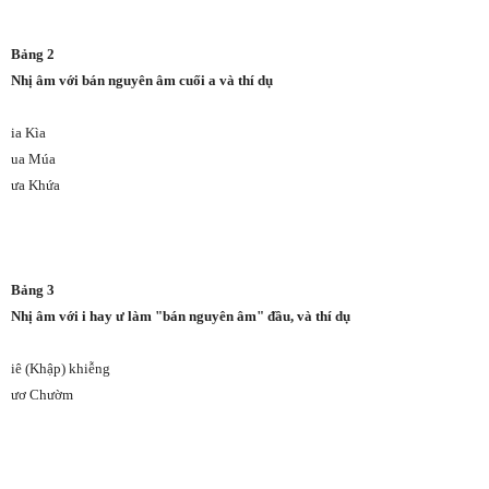
Bảng 2
Nhị âm với bán nguyên âm cuối a và thí dụ
ia Kìa
ua Múa
ưa Khứa
Bảng 3
Nhị âm với i hay ư làm "bán nguyên âm" đầu, và thí dụ
iê (Khập) khiễng
ươ Chườm