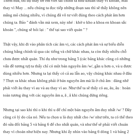
Thêm nữa, thí dụ thấy trẻ em viết sai chính tả như khuán thay vì khoán, Măi
thay vì May ... nếu chúng ta đọc tiếp những đoạn sau thì sẽ thấy không nên
mắng mỏ chúng nhiều, vì chúng đã vô tư viết đúng theo cách phát âm hơn
chúng ta. Bảo " đánh vần mà xem, này nhé : khờ o kho a khoa en khoan sắc
khoán ", chúng sẽ hỏi lại : " thế tại sao viết quán " ?
Thật vậy, khi đi vào phân tích các âm vị, các cách phát âm và sự biểu diễn
chúng bằng chính tả qua các tiếng và chữ khác nhau, ta còn thấy nhiều chỗ
chưa được nhất quán. Thí dụ như trong bảng 5 (các bảng khác cũng có những
vấn đề tương tự) ta thấy chỉ có một bán nguyên âm /w/, gần u hơn o, và u được
dùng nhiều hơn. Nhưng ta lại thấy có cả au lẫn ao, vậy chúng khác nhau ở đâu
? Thực ra khác nhau không phải ở bán nguyên âm mà là ở chủ âm : đáng nhẽ
phải viết ău thay vì au và au thay vì ao. Như thế ta sẽ thấy có au, ău, âu : hoàn
toàn tương ứng với các nguyên âm a, ă , â khi chúng đứng riêng.
Nhưng tại sao khi thì o khi thì u để chỉ một bán nguyên âm duy nhất /w/ ? Đây
cũng có lý do của nó. Nếu ta chọn u là duy nhất cho /w/ như trên, ta có thể theo
đó sửa đổi bảng 5 và bảng 6 để cho nhất quán, và như thế sẽ phải viết chuán
thay vì choán như hiện nay. Nhưng khi ấy nhìn vào bảng 6 dòng 1 và bảng 2