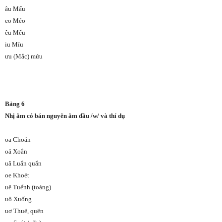
âu Mấu
eo Méo
êu Mếu
iu Míu
ưu (Mắc) mứu
Bảng 6
Nhị âm có bán nguyên âm đầu /w/ và thí dụ
oa Choán
oă Xoắn
uâ Luẩn quẩn
oe Khoét
uê Tuếnh (toáng)
uô Xuống
uơ Thuë, quën