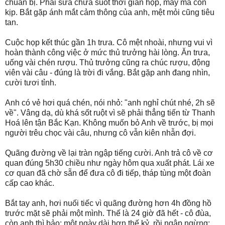
chuẩn bị. Phải sửa chữa suốt thời gian họp, may mà còn
kịp. Bắt gặp ánh mắt cảm thông của anh, mệt mỏi cũng tiêu
tan.
Cuộc họp kết thúc gần 1h trưa. Cô mệt nhoài, nhưng vui vì
hoàn thành công việc ở mức thủ trưởng hài lòng. Ăn trưa,
uống vài chén rượu. Thủ trưởng cũng ra chúc rượu, động
viên vài câu - đúng là trời đi vắng. Bắt gặp anh đang nhìn,
cười tươi tỉnh.
Anh có vẻ hơi quá chén, nói nhỏ: "anh nghỉ chút nhé, 2h sẽ
về". Vâng dạ, dù khá sốt ruột vì sẽ phải thẳng tiến từ Thanh
Hoá lên tận Bắc Kạn. Không muốn bỏ Anh về trước, bị mọi
người trêu chọc vài câu, nhưng cô vẫn kiên nhẫn đợi.
Quãng đường về lại tràn ngập tiếng cười. Anh trả cô về cơ
quan đúng 5h30 chiều như ngày hôm qua xuất phát. Lái xe
cơ quan đã chờ sẵn để đưa cô đi tiếp, tháp tùng một đoàn
cấp cao khác.
Bắt tay anh, hơi nuối tiếc vì quãng đường hơn 4h đồng hồ
trước mặt sẽ phải một mình. Thế là 24 giờ đã hết - cô đùa,
còn anh thì bảo: một ngày dài hơn thế kỷ, rồi ngập ngừng: