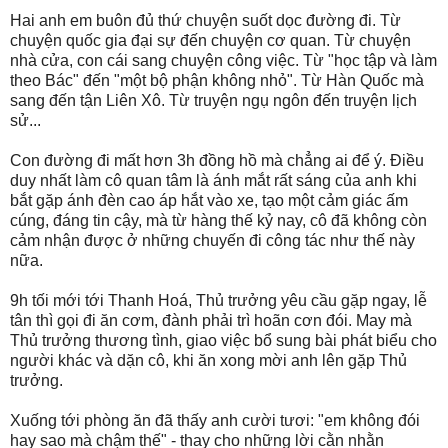
Hai anh em buôn đủ thứ chuyện suốt dọc đường đi. Từ
chuyện quốc gia đại sự đến chuyện cơ quan. Từ chuyện
nhà cửa, con cái sang chuyện công việc. Từ "học tập và làm
theo Bác" đến "một bộ phận không nhỏ". Từ Hàn Quốc mà
sang đến tận Liên Xô. Từ truyện ngụ ngôn đến truyện lịch
sử...
Con đường đi mất hơn 3h đồng hồ mà chẳng ai để ý. Điều
duy nhất làm cô quan tâm là ánh mắt rất sáng của anh khi
bắt gặp ánh đèn cao áp hắt vào xe, tạo một cảm giác ấm
cúng, đáng tin cậy, mà từ hàng thế kỷ nay, cô đã không còn
cảm nhận được ở những chuyến đi công tác như thế này
nữa.
9h tối mới tới Thanh Hoá, Thủ trưởng yêu cầu gặp ngay, lễ
tân thì gọi đi ăn cơm, đành phải trì hoãn cơn đói. May mà
Thủ trưởng thương tình, giao việc bổ sung bài phát biểu cho
người khác và dặn cô, khi ăn xong mời anh lên gặp Thủ
trưởng.
Xuống tới phòng ăn đã thấy anh cười tươi: "em không đói
hay sao mà chậm thế" - thay cho những lời cằn nhằn