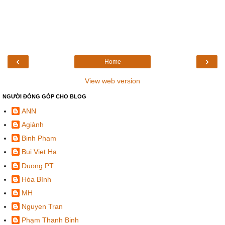
‹
›
Home
View web version
NGƯỜI ĐÓNG GÓP CHO BLOG
ANN
Agiành
Binh Pham
Bui Viet Ha
Duong PT
Hòa Bình
MH
Nguyen Tran
Phạm Thanh Binh