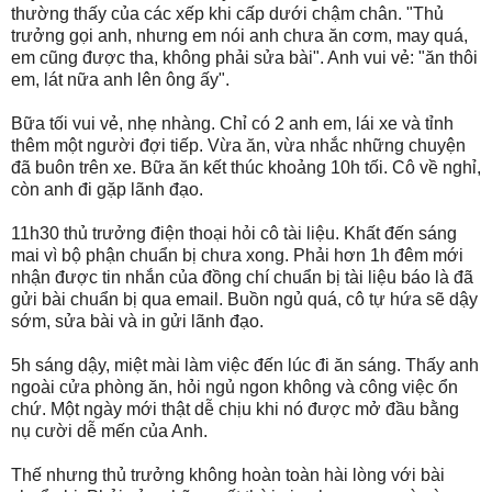
thường thấy của các xếp khi cấp dưới chậm chân. "Thủ
trưởng gọi anh, nhưng em nói anh chưa ăn cơm, may quá,
em cũng được tha, không phải sửa bài". Anh vui vẻ: "ăn thôi
em, lát nữa anh lên ông ấy".
Bữa tối vui vẻ, nhẹ nhàng. Chỉ có 2 anh em, lái xe và tỉnh
thêm một người đợi tiếp. Vừa ăn, vừa nhắc những chuyện
đã buôn trên xe. Bữa ăn kết thúc khoảng 10h tối. Cô về nghỉ,
còn anh đi gặp lãnh đạo.
11h30 thủ trưởng điện thoại hỏi cô tài liệu. Khất đến sáng
mai vì bộ phận chuẩn bị chưa xong. Phải hơn 1h đêm mới
nhận được tin nhắn của đồng chí chuẩn bị tài liệu báo là đã
gửi bài chuẩn bị qua email. Buồn ngủ quá, cô tự hứa sẽ dậy
sớm, sửa bài và in gửi lãnh đạo.
5h sáng dậy, miệt mài làm việc đến lúc đi ăn sáng. Thấy anh
ngoài cửa phòng ăn, hỏi ngủ ngon không và công việc ổn
chứ. Một ngày mới thật dễ chịu khi nó được mở đầu bằng
nụ cười dễ mến của Anh.
Thế nhưng thủ trưởng không hoàn toàn hài lòng với bài