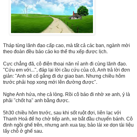
Tháp tùng lãnh đạo cấp cao, mà tất cả các ban, ngành mời
theo đoàn đều báo cáo ko thể thu xếp được lịch.
Cực chẳng đã, cô điện thoại năn nỉ anh đi cùng lãnh đạo.
"Cứu em với...", đáp lại lời cầu cứu của cô, Anh trả lời đơn
giản: "Anh sẽ cố gắng đi dự giao ban. Nhưng chiều hôm
trước phải họp xong mới lên đường được".
Nghe Anh hứa, nhẹ cả lòng. Rồi cô báo đi nhờ xe anh, ý là
phải "chốt hạ" anh bằng được.
5h30 chiều hôm trước, sau khi sốt ruột đợi, liên lạc với
Thanh Hoá để họ chờ tiếp anh, xe bắt đầu chuyển bánh. Cô
định ngồi ghế trên, nhưng anh xua tay, bảo lái xe dọn tài liệu
lấy chỗ ở ghế sau.