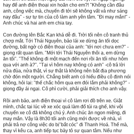
hay để anh điện thoại xin hoãn cho em?! "Không cần đâu
anh, công việc mà, chuyến đi tới sẽ không vất vả như sáng
nay đâu" - sự tự tin của cô làm anh yên tâm. "Đi may mắn!" -
Anh chúc và hai anh em chia tay.
Con đường lên Bắc Kạn khá dễ đi. Trời tối nên cô tranh thủ
chợp mắt. Tới Thái Nguyên, bảo lái xe dừng ăn tối dọc
đường, bất ngờ có điện thoại của anh: "tới nơi chưa em?" -
giọng rất quan tâm. "Mới tới Thái Nguyên thôi ạ, em dừng
ăn tối". "Thế không đi một mạch đến nơi rồi ăn tối như hôm
qua với anh à?". "Tại vì hôm nay không có anh" -cô trả lời
nửa đùa, nửa thật, vì sự thật là không nên bắt địa phương
chờ đón một người. Chẳng biết anh có hiểu điều cô định nói
không, hỏi lại: "thế chắc hôm qua em đói lắm phải không?" -
giọng đầy ái ngại. Cô phì cười, phải giải thích cho anh vậy.
Rồi anh bảo, anh điện thoại vì cô làm rơi đồ trên xe. Giật
mình, chắc tại lúc về xe xóc quá làm đổ túi ra ghế, khi vội
chuyển xe cô đã không chú ý. Anh chúc ăn ngon miệng, đi
may mắn. Vậy là 8h30 tối anh cũng mới được về nhà, vì
phải trả nợ công việc do bị"bắt cóc" đi Thanh Hoá. Thế mà,
thay vì kêu ca, anh tiếp tục bày tỏ sự quan tâm. Nếu như