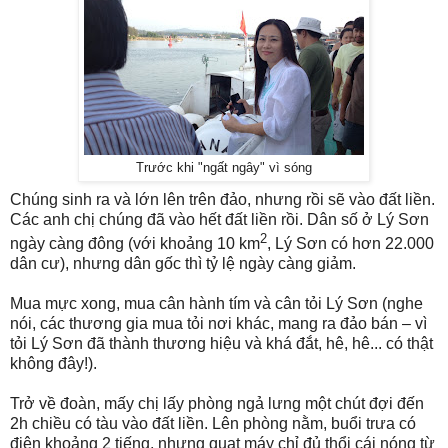
Trước khi "ngất ngây" vì sóng
Chúng sinh ra và lớn lên trên đảo, nhưng rồi sẽ vào đất liền.
Các anh chị chúng đã vào hết đất liền rồi. Dân số ở Lý Sơn
2
ngày càng đông (với khoảng 10 km
, Lý Sơn có hơn 22.000
dân cư), nhưng dân gốc thì tỷ lệ ngày càng giảm.
Mua mực xong, mua cân hành tím và cân tỏi Lý Sơn (nghe
nói, các thương gia mua tỏi nơi khác, mang ra đảo bán – vì
tỏi Lý Sơn đã thành thương hiệu và khá đắt, hê, hê... có thật
không đây!).
Trở về đoàn, mấy chị lấy phòng ngả lưng một chút đợi đến
2h chiều có tàu vào đất liền. Lên phòng nằm, buổi trưa có
điện khoảng 2 tiếng, nhưng quạt máy chỉ đủ thổi cái nóng từ