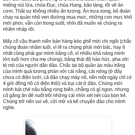
miệng núi lửa, chùa Đục, chùa Hang, bảo tàng, rồi về ăn
cơm. Thật sự không nhiều ấn tượng. Ăn trưa xong, bỏ đoàn
chạy ra quán nhỏ ven đường mua mực, những con mực khô
mới phơi, vẫn còn trong suốt, nhìn đã muốn xé chúng ra
nhấm nháp rồi.
Mấy cô cậu thanh niên bán hàng kéo ghế mời chị ngồi (chắc
chúng đoán nhầm tuổi, vì lẽ ra chúng phải mời bác, hay ít
nhất cũng phải gọi mình bằng cô, vì nhiều khả năng mình
lớn tuổi hơn cha mẹ chúng), bằng thái độ háo hức, pha với
tò mò của người dân đảo. Chắc tại bộ quần áo màu trắng
của mình quá tương phản với cái nắng, cái nóng (ở đây
chưa có điện lưới, cả đảo chạy máy nổ, nên một ngày chỉ có
4 giờ đồng hồ có điện thôi) và bụi cát ở đảo. Chúng mời
mình bát chè nấu bằng rong biển, chẳng có gì ngon, nhưng
cố gắng ăn để nuốt trôi những cái nhìn xét nét của bọn trẻ.
Chúng trở nên vui vẻ, cởi mở và kể chuyện đảo cho mình
nghe.