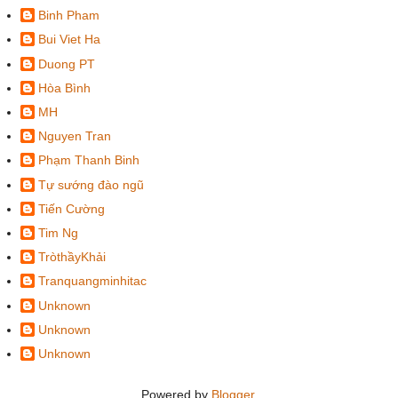
Binh Pham
Bui Viet Ha
Duong PT
Hòa Bình
MH
Nguyen Tran
Phạm Thanh Binh
Tự sướng đào ngũ
Tiến Cường
Tim Ng
TròthầyKhải
Tranquangminhitac
Unknown
Unknown
Unknown
Powered by
Blogger
.