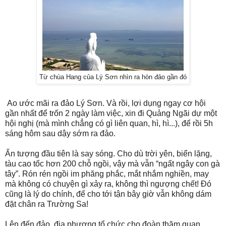
Từ chùa Hang của Lý Sơn nhìn ra hòn đảo gần đó
Ao ước mãi ra đảo Lý Sơn. Và rồi, lợi dụng ngay cơ hội
gần nhất để trốn 2 ngày làm việc, xin đi Quảng Ngãi dự một
hội nghị (mà mình chẳng có gì liên quan, hì, hì...), để rồi 5h
sáng hôm sau dậy sớm ra đảo.
Ấn tượng đầu tiên là say sóng. Cho dù trời yên, biển lặng,
tàu cao tốc hơn 200 chỗ ngồi, vậy mà vẫn “ngất ngây con gà
tây”. Rón rén ngồi im phăng phắc, mắt nhắm nghiền, may
mà không có chuyện gì xảy ra, không thì ngượng chết! Đó
cũng là lý do chính, để cho tới tận bây giờ vẫn không dám
đặt chân ra Trường Sa!
Lên đến đảo, địa phương tổ chức cho đoàn thăm quan