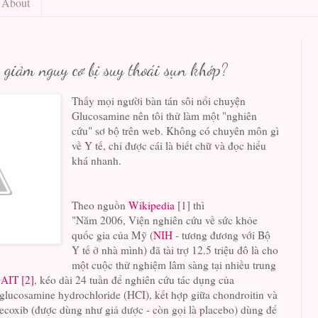
About
 giảm nguy cơ bị suy thoái sụn khớp?
Thấy mọi người bàn tán sôi nổi chuyện
Glucosamine nên tôi thử làm một "nghiên
cứu" sơ bộ trên web. Không có chuyên môn gì
về Y tế, chỉ được cái là biết chữ và đọc hiểu
khá nhanh.
Theo nguồn
Wikipedia
[1] thì
"Năm 2006, Viện nghiên cứu về sức khỏe
quốc gia của Mỹ (
NIH
- tương đương với Bộ
Y tế ở nhà mình) đã tài trợ 12.5 triệu đô là cho
một cuộc thử nghiệm lâm sàng tại nhiều trung
AIT [2]
, kéo dài 24 tuần để nghiên cứu tác dụng của
, glucosamine hydrochloride (HCI), kết hợp giữa chondroitin và
ecoxib (được dùng như giả dược - còn gọi là placebo) dùng để