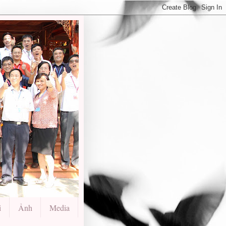
i
Ảnh
Media