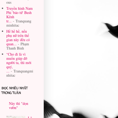
ous
Truyền hình Nam
Phi 'báo tử' Bush
Kênh
tr...
- Tranquang
minhitac
Hề hề hề, nếu
phụ nữ trên thế
gian này đều có
quan...
- Phạm
Thanh Binh
“Cho đi là vì
muốn giúp đỡ
người ta, thì mới
quý,
...
- Tranquangmi
nhitac
ĐỌC NHIỀU NHẤT
TRONG TUẦN
Này thì "dọn
vườn"
Lê