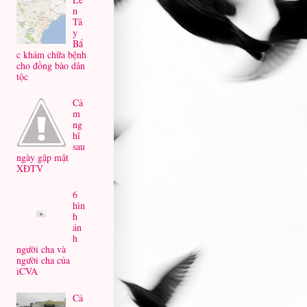
n
Tâ
y
Bắ
c khám chữa bệnh
cho đồng bào dân
tộc
Cả
m
ng
hĩ
sau
ngày gặp mặt
XĐTV
6
hìn
h
ản
h
người cha và
người cha của
iCVA
Cả