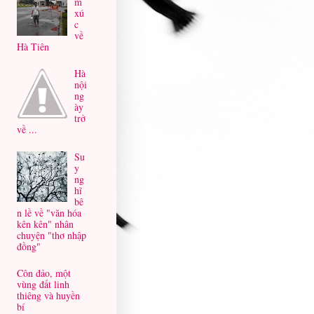
m
xú
c
về
Hà Tiên
Hà
nội
ng
ày
trở
về ...
Su
y
ng
hĩ
bê
n lề về "văn hóa
kên kên" nhân
chuyện "thơ nhập
đồng"
Côn đảo, một
vùng đất linh
thiêng và huyền
bí