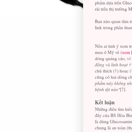
phẩm dựa trên Gluc
rãi trên thị trường 
Bạn nào quan tâm tới
link trong phần tha
Nếu ai tinh ý xem t
mua ở Mỹ về (
xem 
dòng quảng cáo, ví
động và linh hoạt †
chú thích (†) hoac (
cũng có hai dòng chữ
phẩm này không nhằ
bệnh tật nào"
[7].
Kết luận
Những điều tìm hiểu
đây của BS Hòa Bìn
là dùng Glucosamine
chung là an toàn (