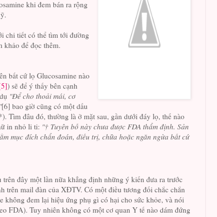
osamine khi đem bán ra rộng
Mỹ.
 chi tiết có thể tìm tới đường
m khảo để đọc thêm.
rên bất cứ lọ Glucosamine nào
[5]
) sẽ để ý thấy bên cạnh
 dụ
"Để cho thoải mái, cơ
"
[6] bao giờ cũng có một dấu
*). Tìm đâu đó, thường là ở mặt sau, gần dưới đáy lọ, thế nào
 in nhỏ li ti:
"† Tuyên bố này chưa được FDA thẩm định. Sản
m mục đích chẩn đoán, điều trị, chữa hoặc ngăn ngừa bất cứ
 trên đây một lần nữa khẳng định những ý kiến đưa ra trước
h trên mail đàn của XĐTV. Có một điều tương đối chắc chắn
 không đem lại hiệu ứng phụ gì có hại cho sức khỏe, và nói
theo FDA). Tuy nhiên không có một cơ quan Y tế nào dám đứng