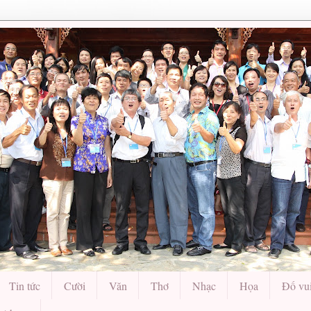
Tin tức
Cười
Văn
Thơ
Nhạc
Họa
Đố vu