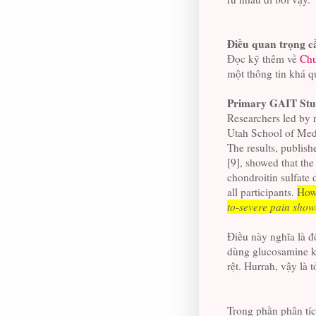
Điều quan trọng c
Đọc kỹ thêm về
Chư
một thông tin khá q
Primary GAIT Stud
Researchers led by 
Utah School of Medi
The results, publis
[9], showed that th
chondroitin sulfate 
all participants.
Howe
to-severe pain
showe
Điều này nghĩa là đ
dùng glucosamine kế
rệt. Hurrah, vậy là t
Trong phần phân tích