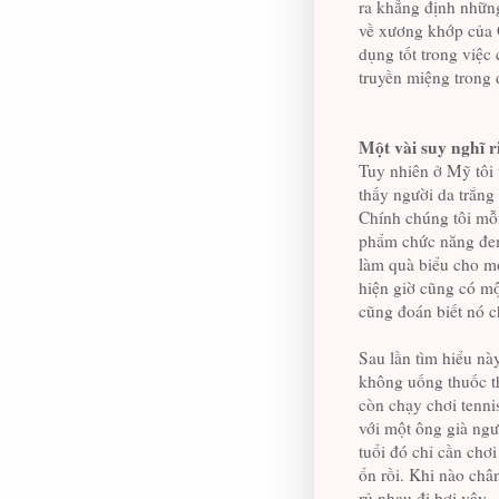
ra khẳng định nhữn
về xương khớp của 
dụng tốt trong việ
truyền miệng trong 
Một vài suy nghĩ r
Tuy nhiên ở Mỹ tôi 
thấy người da trắng
Chính chúng tôi mỗi
phẩm chức năng đem
làm quà biểu cho mọ
hiện giờ cũng có mộ
cũng đoán biết nó c
Sau lần tìm hiểu này
không uống thuốc th
còn chạy chơi tenni
với một ông già ngư
tuổi đó chỉ cần chơ
ổn rồi. Khi nào châ
rủ nhau đi bơi vậy.