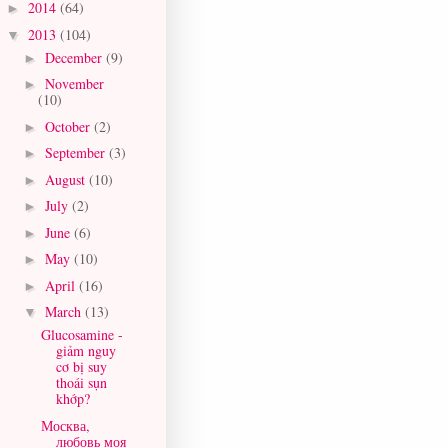
2014
(64)
►
2013
(104)
▼
December
(9)
►
November
►
(10)
October
(2)
►
September
(3)
►
August
(10)
►
July
(2)
►
June
(6)
►
May
(10)
►
April
(16)
►
March
(13)
▼
Glucosamine -
giảm nguy
cơ bị suy
thoái sụn
khớp?
Москва,
любовь моя