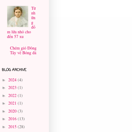
Từ
nh
ữn
g
đố
m lửa nhỏ cho
đến 57 xu
Chém gió Đông
Tây về Bóng đá
BLOG ARCHIVE
2024
(4)
►
2023
(1)
►
2022
(1)
►
2021
(1)
►
2020
(3)
►
2016
(13)
►
2015
(28)
►