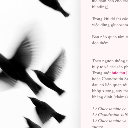
tục đảm bảo cho cá
blinding).
Trong khi đó thì cá
việc dùng glucosam
Bạn nào quan tâm tớ
đọc thêm.
Theo nguồn thông t
bị y tế và các sản 
Trong một
bức thư [
hoặc Chondroitin S
đau có liên quan t
khớp xương, suy th
khẳng định (claims)
1./ Glucosamine có
2./ Chondroitin sul
3./ Glucosamine va 
xương,