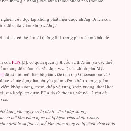
c bên tham gia không biết mình thuộc nhóm nào (double-
c nghiên cứu độc lập không phát hiện được những lợi ích của
ine để chữa viêm khớp xương."
i chi tiết có thể tìm tới đường link trong phần tham khảo để
in của
FDA
[3], cơ quan quản lý thuốc và thức ăn (cả các thiết
phẩm dùng để chăm sóc sắc đẹp, v.v...) của chính phủ Mỹ:
4]
đề cập tới mối liên hệ giữa việc tiêu thụ Glucosamine và /
ulfate và tác dụng làm thuyên giảm viêm khớp xương, giảm
ới viêm khớp xương, mềm khớp và xưng khớp xương, thoái hóa
oái sụn khớp, cơ quan FDA đã
từ chối
và bác bỏ 12 yêu cầu
 sau:
 thể làm giảm nguy cơ bị bệnh viêm khớp xương,
fate có thể làm giảm nguy cơ bị bệnh viêm khớp xương,
chondroitin sulfate có thể làm giảm nguy cơ bị bệnh viêm khớp