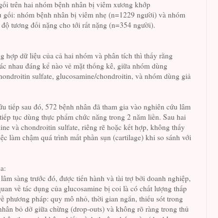
gối trên hai nhóm bệnh nhân bị viêm xương khớp
đầu gối: nhóm bệnh nhân bị viêm nhẹ (n=1229 người) và nhóm
độ tương đối nặng cho tới rất nặng (n=354 người).
ng hợp dữ liệu của cả hai nhóm và phân tích thì thấy rằng
ác nhau đáng kể nào vẻ mặt thống kê, giữa nhóm dùng
ondroitin sulfate, glucosamine/chondroitin, và nhóm dùng giả
ứu tiếp sau đó, 572 bệnh nhân đã tham gia vào nghiên cứu lâm
tiếp tục dùng thực phẩm chức năng trong 2 năm liền. Sau hai
e và chondroitin sulfate, riêng rẽ hoặc kết hợp, không thấy
việc làm chậm quá trình mất phần sụn (cartilage) khi so sánh với
a:
âm sàng trước đó, được tiến hành và tài trợ bởi doanh nghiệp,
quan về tác dụng của glucosamine bị coi là có chất lượng thấp
về phương pháp: quy mô nhỏ, thời gian ngắn, thiếu sót trong
nhân bỏ dở giữa chừng (drop-outs) và không rõ ràng trong thủ