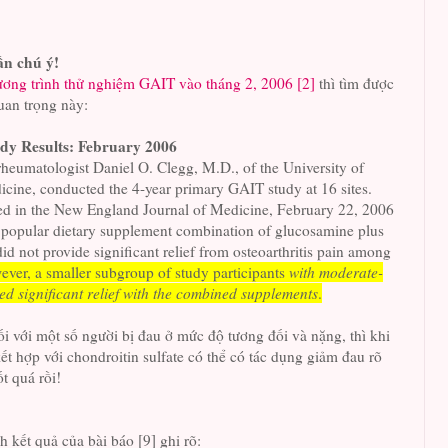
ần chú ý!
ơng trình thử nghiệm GAIT vào tháng 2, 2006 [2]
thì tìm được
uan trọng này:
y Results: February 2006
rheumatologist Daniel O. Clegg, M.D., of the University of
cine, conducted the 4-year primary GAIT study at 16 sites.
hed in the New England Journal of Medicine, February 22, 2006
e popular dietary supplement combination of glucosamine plus
did not provide significant relief from osteoarthritis pain among
ver, a smaller subgroup of study participants
with moderate-
d significant relief with the combined supplements
.
ối với một số người bị đau ở mức độ tương đối và nặng, thì khi
t hợp với chondroitin sulfate có thể có tác dụng giảm đau rõ
ốt quá rồi!
 kết quả của bài báo [9] ghi rõ: