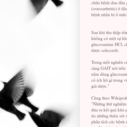
chữa bệnh đau đầu 
(osteoarthritis) ở 
bệnh nhân bị ở mức 
Sau khi thu thập tổ
không có một sự kh
glucosamine HCl, ch
dược celecoxib.
Trong một nghiên c
sàng GAIT nói trên 
năm dùng glucosamin
có ích lợi gì trong 
giả dược."
Cũng theo Wikipedi
"Những thử nghiệm l
đưa ra kết quả khả 
do những thiếu sót 
phân tích các bệnh 