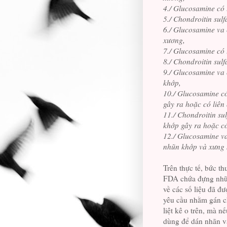
4./ Glucosamine có 
5./ Chondroitin sul
6./ Glucosamine va 
xương,
7./ Glucosamine có 
8./ Chondroitin sulf
9./ Glucosamine va 
khớp,
10./ Glucosamine c
gây ra hoặc có liên
11./ Chondroitin su
khớp gây ra hoặc có
12./ Glucosamine va
nhũn khớp và xưng 
Trên thực tế, bức t
FDA chứa đựng nhữn
về các số liệu đã đư
yêu cầu nhằm gán c
liệt kê o trên, mà n
dùng để dán nhãn v