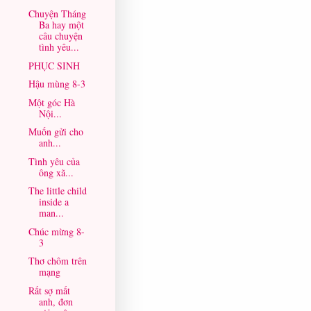
Chuyện Tháng
Ba hay một
câu chuyện
tình yêu...
PHỤC SINH
Hậu mùng 8-3
Một góc Hà
Nội...
Muốn gửi cho
anh...
Tình yêu của
ông xã...
The little child
inside a
man...
Chúc mừng 8-
3
Thơ chôm trên
mạng
Rất sợ mất
anh, đơn