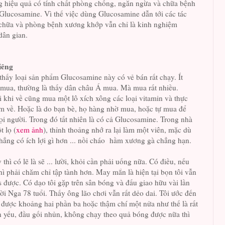
g hiệu quả có tính chất phòng chống, ngăn ngừa và chữa bệnh
Glucosamine. Vì thế việc dùng Glucosamine dẫn tới các tác
c chữa và phòng bệnh xương khớp vẫn chỉ là kinh nghiệm
dân gian.
iêng
thấy loại sản phẩm Glucosamine này có vẻ bán rất chạy. Ít
 mua, thường là thấy dân châu Á mua. Mà mua rất nhiều.
 khi về cũng mua một lô xích xông các loại vitamin và thực
 về. Hoặc là do bạn bè, họ hàng nhờ mua, hoặc tự mua để
i người. Trong đó tất nhiên là có cả Glucosamine. Trong nhà
t lọ (
xem ảnh
), thỉnh thoảng nhớ ra lại làm một viên, mặc dù
hẳng có ích lợi gì hơn ... nồi cháo hầm xương gà chẳng hạn.
 thì có lẽ là sẽ ... lười, khỏi cần phải uống nữa. Có điều, nếu
ì phải chăm chỉ tập tành hơn. May mắn là hiện tại bọn tôi vẫn
s được. Có dạo tôi gặp trên sân bóng và đấu giao hữu vài lần
ời Nga 78 tuổi. Thấy ông lão chơi vẫn rất dẻo dai. Tôi ước đến
i được khoảng hai phần ba hoặc thậm chí một nửa như thế là rất
n yếu, đầu gối nhủn, không chạy theo quả bóng được nữa thì