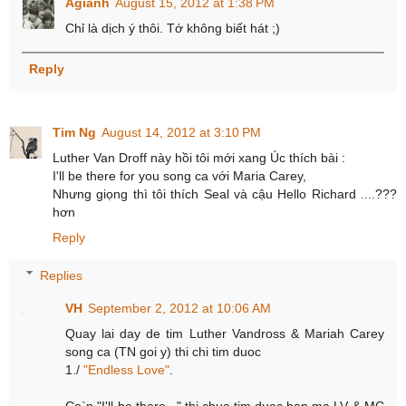
Agiành
August 15, 2012 at 1:38 PM
Chỉ là dịch ý thôi. Tớ không biết hát ;)
Reply
Tim Ng
August 14, 2012 at 3:10 PM
Luther Van Droff này hồi tôi mới xang Úc thích bài :
I'll be there for you song ca với Maria Carey,
Nhưng giọng thì tôi thích Seal và cậu Hello Richard ....???
hơn
Reply
Replies
VH
September 2, 2012 at 10:06 AM
Quay lai day de tim Luther Vandross & Mariah Carey
song ca (TN goi y) thi chi tim duoc
1./
"Endless Love"
.
Co`n "I'll be there..." thi chua tim duoc ban ma LV & MC