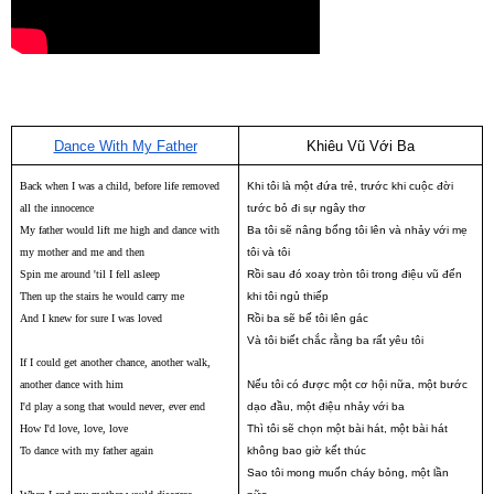
Dance With My Father
Khiêu Vũ Với Ba
Back when I was a child, before life removed
Khi tôi là một đứa trẻ, trước khi cuộc đời
all the innocence
tước bỏ đi sự ngây thơ
My father would lift me high and dance with
Ba tôi sẽ nâng bổng tôi lên và nhảy với mẹ
my mother and me and then
tôi và tôi
Spin me around 'til I fell asleep
Rồi sau đó
xoay tròn tôi trong điệu vũ đến
Then up the stairs he would carry me
khi tôi ngủ thiếp
And I knew for sure I was loved
Rồi ba sẽ bế tôi lên gác
Và tôi biết chắc rằng ba rất yêu tôi
If I could get another chance, another walk,
another dance with him
Nếu tôi có được một cơ hội nữa, một bước
I'd play a song that would never, ever end
dạo đầu, một điệu nhảy với ba
How I'd love, love, love
Thì tôi sẽ chọn một bài hát, một bài hát
To dance with my father again
không bao giờ kết thúc
Sao tôi mong muốn cháy bỏng, một lần