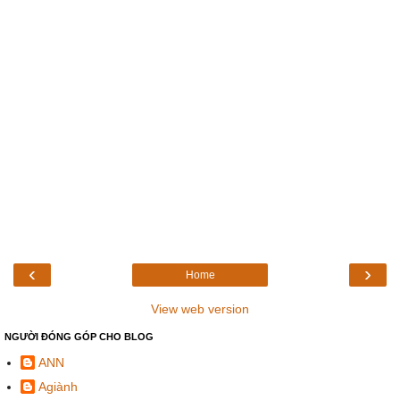
‹
›
Home
View web version
NGƯỜI ĐÓNG GÓP CHO BLOG
ANN
Agiành