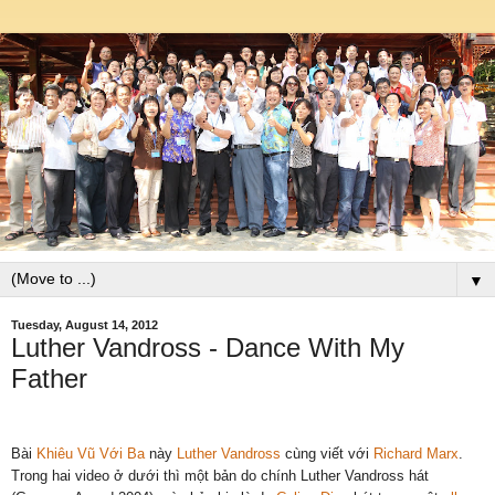
▼
Tuesday, August 14, 2012
Luther Vandross - Dance With My
Father
Bài
Khiêu Vũ Với Ba
này
Luther Vandross
cùng viết với
Richard Marx
.
Trong hai video ở dưới thì một bản do chính Luther Vandross hát