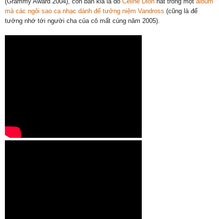
(Grammy Award 2004), còn bản kia là do
Celine Dion
hát trong một
album
mà các ngôi sao ca nhạc dành để tưởng niệm Vandross
(cũng là để
tưởng nhớ tới người cha của cô mất cùng năm 2005).