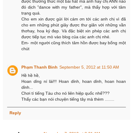
được thưởng thức một bài hát mà anh hay chị ANN nào
đó dịch "dance with my father", mà thấy hợp với tâm
trạng quá.
Cho em xin được gửi lời cám ơn tới các anh chị vì đã
cho em những phút giây được thư giãn với những vần
thơhay, hoạ ký đẹp. Và đặc biệt xin phép các anh chị
được tiếp tục mò vào blog của các anh chị nhé.
Em- một người cũng thích tâm hồn được bay bổng một
chút
Phạm Thanh Binh
September 5, 2012 at 11:50 AM
Hề hề hề,
Hoan dỉng ní lải!!! Hoan dỉnh, hoan dỉnh, hoan hoan
dỉnh...
Chơi tí tiếng Tàu cho nó liên hiệp quốc nhể???
Thấy các bạn nói chuyện tiếng tây mà thèm ........
Reply