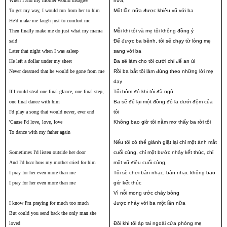
When I and my mother would disagree
nữa,
To get my way, I would run from her to him
Một lần nữa được khiêu vũ với ba
He'd make me laugh just to comfort me
Then finally make me do just what my mama
Mỗi khi tôi và mẹ tôi không đồng ý
said
Để được ba bênh, tôi sẽ chạy từ lòng mẹ
Later that night when I was asleep
sang với ba
He left a dollar under my sheet
Ba sẽ làm cho tôi cười chỉ để an ủi
Never dreamed that he would be gone from me
Rồi ba bắt tôi làm đúng theo những lời mẹ
dạy
If I could steal one final glance, one final step,
Tối hôm đó khi tôi đã ngủ
one final dance with him
Ba sẽ để lại một đồng đô la dưới đệm của
I'd play a song that would never, ever end
tôi
'Cause I'd love, love, love
Không bao giờ tôi nằm mơ thấy ba rời tôi
To dance with my father again
Nếu tôi có thể giành giật lại chỉ một ánh mắt
Sometimes I'd listen outside her door
cuối cùng, chỉ một bước nhảy kết thúc, chỉ
And I'd hear how my mother cried for him
một vũ điệu cuối cùng,
I pray for her even more than me
Tôi sẽ chơi bản nhạc, bản nhạc không bao
I pray for her even more than me
giờ kết thúc
Vì nỗi mong ước cháy bỏng
I know I'm praying for much too much
được nhảy với ba một lần nữa
But could you send back the only man she
loved
Đôi khi tôi áp tai ngoài cửa phòng mẹ