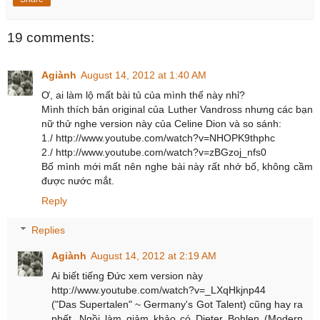
19 comments:
Agiành
August 14, 2012 at 1:40 AM
Ơ, ai làm lộ mất bài tủ của mình thế này nhỉ?
Mình thích bản original của Luther Vandross nhưng các bạn
nữ thử nghe version này của Celine Dion và so sánh:
1./ http://www.youtube.com/watch?v=NHOPK9thphc
2./ http://www.youtube.com/watch?v=zBGzoj_nfs0
Bố mình mới mất nên nghe bài này rất nhớ bố, không cầm
được nước mắt.
Reply
Replies
Agiành
August 14, 2012 at 2:19 AM
Ai biết tiếng Đức xem version này
http://www.youtube.com/watch?v=_LXqHkjnp44
("Das Supertalen" ~ Germany's Got Talent) cũng hay ra
phết. Ngồi làm giảm khảo có Dieter Bohlen (Modern