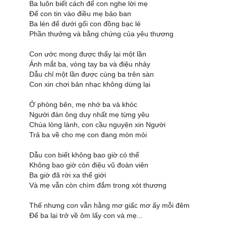
Ba luôn biết cách để con nghe lời mẹ
Để con tin vào điều mẹ bảo ban
Ba lén để dưới gối con đồng bạc lẻ
Phần thưởng và bằng chứng của yêu thương
Con ước mong được thấy lại một lần
Ánh mắt ba, vòng tay ba và điệu nhảy
Dẫu chỉ một lần được cùng ba trên sàn
Con xin chơi bản nhạc không dừng lại
Ở phòng bên, mẹ nhớ ba và khóc
Người đàn ông duy nhất mẹ từng yêu
Chúa lòng lành, con cầu nguyện xin Người
Trả ba về cho mẹ con đang mòn mỏi
Dẫu con biết không bao giờ có thể
Không bao giờ còn điệu vũ đoàn viên
Ba giờ đã rời xa thế giới
Và mẹ vẫn còn chìm đắm trong xót thương
Thế nhưng con vẫn hằng mơ giấc mơ ấy mỗi đêm
Để ba lại trở về ôm lấy con và mẹ...