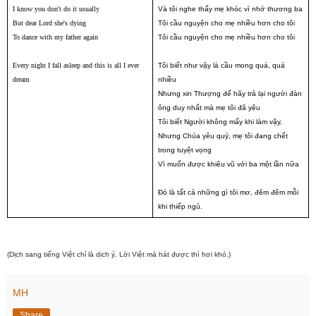
I know you don't do it usually
Và tôi nghe thấy mẹ khóc vì nhớ thương ba
But dear Lord she's dying
Tôi cầu nguyện cho mẹ nhiều hơn cho tôi
To dance with my father again
Tôi cầu nguyện cho mẹ nhiều hơn cho tôi
Every night I fall asleep and this is all I ever
Tôi biết như vậy là cầu mong quá, quá
dream
nhiều
Nhưng xin Thượng đế hãy trả lại người đàn
ông duy nhất mà mẹ tôi đã yêu
Tôi biết Người không mấy khi làm vậy,
Nhưng Chúa yêu quý, mẹ tôi đang chết
trong tuyệt vọng
Vì muốn được khiêu vũ với ba một lần nữa
Đó là tất cả những gì tôi mơ, đêm đêm mỗi
khi thiếp ngủ.
(
Dịch
sang
tiếng Việt
chỉ là dịch ý
.
Lời Việt
mà hát được thì hơi khó.)
MH
Share