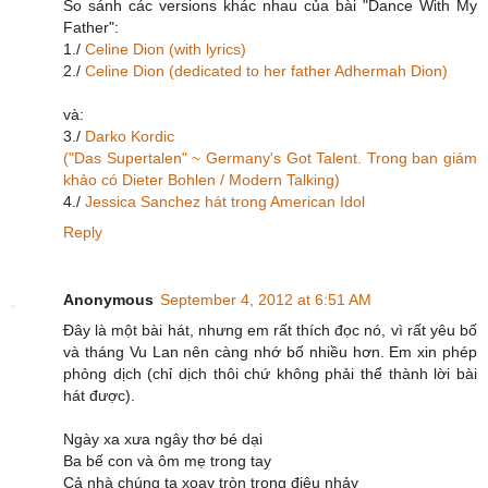
So sánh các versions khác nhau của bài "Dance With My
Father":
1./
Celine Dion (with lyrics)
2./
Celine Dion (dedicated to her father Adhermah Dion)
và:
3./
Darko Kordic
("Das Supertalen" ~ Germany's Got Talent. Trong ban giám
khảo có Dieter Bohlen / Modern Talking)
4./
Jessica Sanchez hát trong American Idol
Reply
Anonymous
September 4, 2012 at 6:51 AM
Đây là một bài hát, nhưng em rất thích đọc nó, vì rất yêu bố
và tháng Vu Lan nên càng nhớ bố nhiều hơn. Em xin phép
phỏng dịch (chỉ dịch thôi chứ không phải thể thành lời bài
hát được).
Ngày xa xưa ngây thơ bé dại
Ba bế con và ôm mẹ trong tay
Cả nhà chúng ta xoay tròn trong điệu nhảy