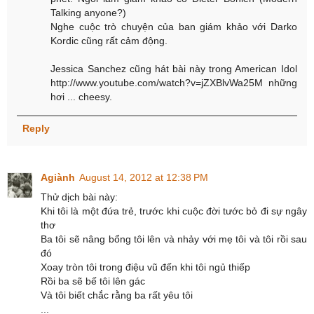
Talking anyone?)
Nghe cuộc trò chuyện của ban giám khảo với Darko
Kordic cũng rất cảm động.
Jessica Sanchez cũng hát bài này trong American Idol
http://www.youtube.com/watch?v=jZXBlvWa25M những
hơi ... cheesy.
Reply
Agiành
August 14, 2012 at 12:38 PM
Thử dịch bài này:
Khi tôi là một đứa trẻ, trước khi cuộc đời tước bỏ đi sự ngây
thơ
Ba tôi sẽ nâng bổng tôi lên và nhảy với mẹ tôi và tôi rồi sau
đó
Xoay tròn tôi trong điệu vũ đến khi tôi ngủ thiếp
Rồi ba sẽ bế tôi lên gác
Và tôi biết chắc rằng ba rất yêu tôi
...