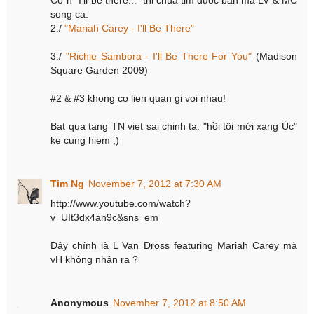
song ca.
2./
"Mariah Carey - I'll Be There"
3./
"Richie Sambora - I'll Be There For You"
(Madison
Square Garden 2009)
#2 & #3 khong co lien quan gi voi nhau!
Bat qua tang TN viet sai chinh ta: "hồi tôi mới xang Úc"
ke cung hiem ;)
Tim Ng
November 7, 2012 at 7:30 AM
http://www.youtube.com/watch?
v=UIt3dx4an9c&sns=em
Đây chính là L Van Dross featuring Mariah Carey mà
vH không nhận ra ?
Anonymous
November 7, 2012 at 8:50 AM