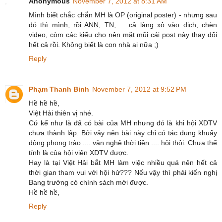
Anonymous
November 7, 2012 at 8:31 AM
Mình biết chắc chắn MH là OP (original poster) - nhưng sau
đó thì mình, rồi ANN, TN, ... cả làng xô vào dịch, chèn
video, còm các kiểu cho nên mặt mũi cái post này thay đổi
hết cả rồi. Không biết là con nhà ai nữa ;)
Reply
Phạm Thanh Binh
November 7, 2012 at 9:52 PM
Hề hề hề,
Việt Hải thiên vị nhé.
Cứ kể như là đã có bài của MH nhưng đó là khi hội XDTV
chưa thành lập. Bởi vậy nên bài này chỉ có tác dụng khuấy
động phong trào .... văn nghệ thời tiền .... hội thôi. Chưa thể
tính là của hội viên XDTV được.
Hay là tại Việt Hải bắt MH làm việc nhiều quá nên hết cả
thời gian tham vui với hội hử??? Nếu vậy thì phải kiến nghị
Bang trưởng có chính sách mới được.
Hề hề hề,
Reply