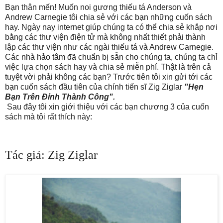
Bạn thân mến! Muốn noi gương thiếu tá Anderson và
Andrew Carnegie tôi chia sẻ với các bạn những cuốn sách
hay. Ngày nay internet giúp chúng ta có thể chia sẻ khắp nơi
bằng các thư viện điện tử mà không nhất thiết phải thành
lập các thư viện như các ngài thiếu tá và Andrew Carnegie.
Các nhà hảo tâm đã chuẩn bị sẵn cho chúng ta, chúng ta chỉ
việc lựa chọn sách hay và chia sẻ miễn phí. Thật là trên cả
tuyệt vời phải không các bạn? Trước tiên tôi xin gửi tới các
bạn cuốn sách đầu tiên của chính tiến sĩ Zig Ziglar
"Hẹn
Bạn Trên Đỉnh Thành Công".
Sau đây tôi xin giới thiệu với các bạn chương 3 của cuốn
sách mà tôi rất thích này:
Tác giả: Zig Ziglar