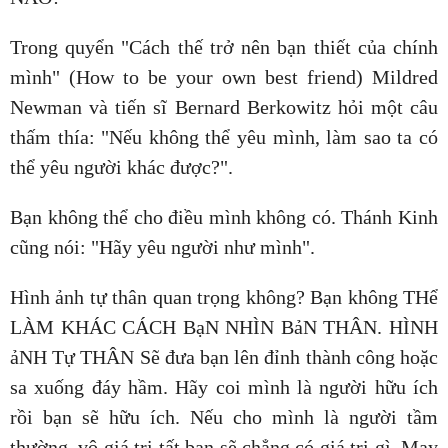
Trong quyển "Cách thế trở nên bạn thiết của chính
mình" (How to be your own best friend) Mildred
Newman và tiến sĩ Bernard Berkowitz hỏi một câu
thấm thía: "Nếu không thể yêu mình, làm sao ta có
thể yêu người khác được?".
Bạn không thể cho điều mình không có. Thánh Kinh
cũng nói: "Hãy yêu người như mình".
Hình ảnh tự thân quan trọng không? Bạn không THể
LÀM KHÁC CÁCH BạN NHÌN BảN THÂN. HÌNH
ảNH Tự THÂN Sẽ đưa bạn lên đỉnh thành công hoặc
sa xuống đáy hầm. Hãy coi mình là người hữu ích
rồi bạn sẽ hữu ích. Nếu cho mình là người tầm
thường, vô giá trị tất bạn sẽ chẳng có giá trị gì. May