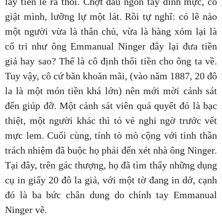
lấy tiền lẻ ra thối. Chợt đầu ngón tay dính mực, cô
giật mình, lưỡng lự một lát. Rồi tự nghĩ: có lẽ nào
một người vừa là thân chủ, vừa là hàng xóm lại là
cố tri như ông Emmanual Ninger đây lại đưa tiền
giả hay sao? Thế là cô định thối tiền cho ông ta về.
Tuy vậy, cô cứ băn khoăn mãi, (vào năm 1887, 20 đô
la là một món tiền khá lớn) nên mới mời cảnh sát
đến giúp đỡ. Một cảnh sát viên quả quyết đó là bạc
thiệt, một người khác thì tỏ vẻ nghi ngờ trước vết
mực lem. Cuối cùng, tính tò mò cộng với tinh thần
trách nhiệm đã buộc họ phải đến xét nhà ông Ninger.
Tại đây, trên gác thượng, họ đã tìm thấy những dụng
cụ in giấy 20 đô la giả, với một tờ đang in dở, cạnh
đó là ba bức chân dung do chính tay Emmanual
Ninger vẽ.