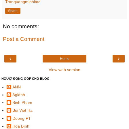
Tranquangminhitac
Share
No comments:
Post a Comment
‹
›
Home
View web version
NGƯỜI ĐÓNG GÓP CHO BLOG
ANN
Agiành
Binh Pham
Bui Viet Ha
Duong PT
Hòa Bình