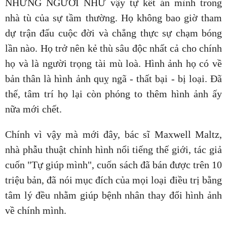
NHỮNG NGƯỜI NHƯ vậy tự kết án mình trong
nhà tù của sự tầm thường. Họ không bao giờ tham
dự trận đấu cuộc đời và chẳng thực sự chạm bóng
lần nào. Họ trở nên kẻ thù sâu độc nhất cả cho chính
họ và là người trọng tài mù loà. Hình ảnh họ có về
bản thân là hình ảnh quỵ ngã - thất bại - bị loại. Đã
thế, tâm trí họ lại còn phóng to thêm hình ảnh ấy
nữa mới chết.
Chính vì vậy mà mới đây, bác sĩ Maxwell Maltz,
nhà phẫu thuật chỉnh hình nổi tiếng thế giới, tác giả
cuốn "Tự giúp mình", cuốn sách đã bán được trên 10
triệu bản, đã nói mục đích của mọi loại điều trị bằng
tâm lý đều nhằm giúp bệnh nhân thay đổi hình ảnh
về chính mình.