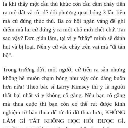
là khi thấy một cầu thủ khúc côn cầu cầm chày tiến
ra mô đất và rồi để đối phương quạt bóng 3 lần liền
mà cứ đứng thúc thủ. Ba cơ hội ngàn vàng để ghi
điểm mà lại cứ đứng ỳ ra một chỗ mới chết chứ. Tại
sao vậy? Đơn giản lắm, tại vì y "thấy" mình sẽ đánh
hụt và bị loại. Nên y cứ vác chày trên vai mà "đi tản
bộ".
Trong trường đời, một người cứ tiến ra sân nhưng
không hề muốn chạm bóng như vậy còn đáng buồn
hơn nữa! Theo bác sĩ Larry Kimsey thì y là người
thất bại nhất vì y không cố gắng. Nếu bạn cố gắng
mà thua cuộc thì bạn còn có thể rút được kinh
nghiệm từ bàn thua để từ đó đỡ thua hơn, KHÔNG
LÀM GÌ TẤT KHÔNG HỌC HỎI ĐƯỢC GÌ.