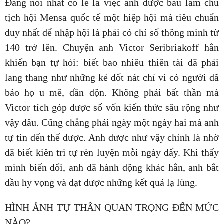
Đáng nói nhất có lẽ là việc anh được bầu làm chủ
tịch hội Mensa quốc tế một hiệp hội mà tiêu chuẩn
duy nhất để nhập hội là phải có chỉ số thông minh từ
140 trở lên. Chuyện anh Victor Seribriakoff hẳn
khiến bạn tự hỏi: biết bao nhiêu thiên tài đã phải
lang thang như những kẻ dốt nát chỉ vì có người đã
bảo họ u mê, đần độn. Không phải bất thần mà
Victor tích góp được số vốn kiến thức sâu rộng như
vậy đâu. Cũng chẳng phải ngày một ngày hai mà anh
tự tin đến thế được. Anh được như vậy chính là nhờ
đã biết kiên trì tự rèn luyện mỗi ngày đấy. Khi thấy
mình biến đổi, anh đã hành động khác hẳn, anh bắt
đầu hy vọng và đạt được những kết quả lạ lùng.
HÌNH ẢNH TỰ THÂN QUAN TRỌNG ĐẾN MỨC
NÀO?