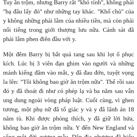
Tuy ăn trộm, nhưng Barry rất "khó tính", không phải
"bạ đâu lấy đó" như những tay khác. "Khổ chủ" của
y không những phải lắm của nhiều tiền, mà còn phải
nổi tiếng trong giới thượng lưu nữa. Cảnh sát đã
phải lắm phen điên đầu với y.
Một đêm Barry bị bắt quả tang sau khi lọt ổ phục
kích. Lúc bị 3 viên đạn ghim vào người và những
mảnh kiếng đâm vào mắt, y đã đau đớn, tuyệt vọng
la lên: "Tôi không bao giờ ăn trộm nữa". Thế rồi sau
đó y đã thoát đi như có phép lạ và ba năm sau vẫn
ung dung ngoài vòng pháp luật. Cuối cùng, vì ghen
tương, một phụ nữ đã tố giác y và y đã lãnh án 18
năm tù. Khi được phóng thích, y đã giữ lời hứa,
không bao giờ ăn trộm nữa. Y đến New England và
sống một đời gương mẫu. Dân địa phương đã biểu