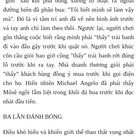
"gôn" sau khi phá bóng xuống lỗ hoặc ra ngoài
đường biên đã phân bua: "Tôi biết mình sẽ làm vậy
mà". Đó là vì tâm trí anh đã vẽ nên hình ảnh trước
và tay anh chỉ làm theo thôi. Ngược lại, người chơi
gôn thắng cuộc biết rằng mình phải "thấy" trái banh
đi vào đầu gậy trước khi quật nó. Người chơi khúc
côn cầu giỏi bao giờ cũng "thấy" trái banh rớt đúng
lỗ trước khi ra tay. Nhà doanh thương giỏi phải
"thấy" khách hàng đồng ý mua trước khi gọi điện
cho họ. Hiển nhiên Michael Angelo đã phải thấy
Môsê ngồi lẫm liệt trong khối đá hoa trước khi đục
nhát đầu tiên.
BA LẦN ĐÁNH BÓNG
Điều khó hiểu và khiến giới thể thao thất vọng nhất