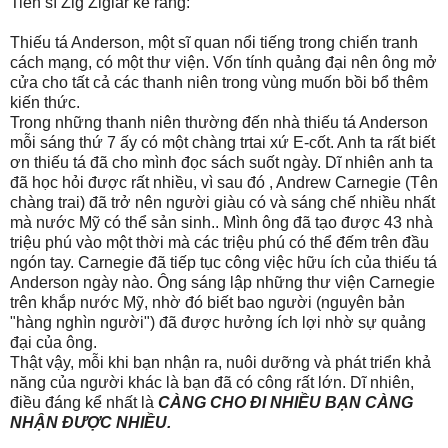
Tiến sĩ Zig Ziglar kể rằng:
Thiếu tá Anderson, một sĩ quan nổi tiếng trong chiến tranh
cách mạng, có một thư viện. Vốn tính quảng đại nên ông mở
cửa cho tất cả các thanh niên trong vùng muốn bồi bổ thêm
kiến thức.
Trong những thanh niên thường đến nhà thiếu tá Anderson
mỗi sáng thứ 7 ấy có một chàng trtai xứ E-cốt. Anh ta rất biết
ơn thiếu tá đã cho mình đọc sách suốt ngày. Dĩ nhiên anh ta
đã học hỏi được rất nhiều, vì sau đó , Andrew Carnegie (Tên
chàng trai) đã trở nên người giàu có và sáng chế nhiều nhất
mà nước Mỹ có thể sản sinh.. Mình ông đã tạo được 43 nhà
triệu phú vào một thời mà các triệu phú có thể đếm trên đầu
ngón tay. Carnegie đã tiếp tục công việc hữu ích của thiếu tá
Anderson ngày nào. Ông sáng lập những thư viện Carnegie
trên khắp nước Mỹ, nhờ đó biết bao người (nguyên bản
"hàng nghìn người") đã được hưởng ích lợi nhờ sự quảng
đại của ông.
Thật vậy, mỗi khi bạn nhận ra, nuôi dưỡng và phát triển khả
năng của người khác là bạn đã có công rất lớn. Dĩ nhiên,
điều đáng kể nhất là
CÀNG CHO ĐI NHIỀU BẠN CÀNG
NHẬN ĐƯỢC NHIỀU.