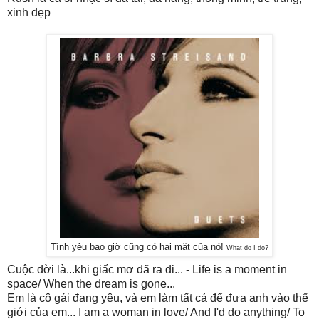
xinh đẹp
Tình yêu bao giờ cũng có hai mặt của nó!
What do I do?
Cuộc đời là...khi giấc mơ đã ra đi... - Life is a moment in
space/ When the dream is gone...
Em là cô gái đang yêu, và em làm tất cả để đưa anh vào thế
giới của em... I am a woman in love/ And I'd do anything/ To