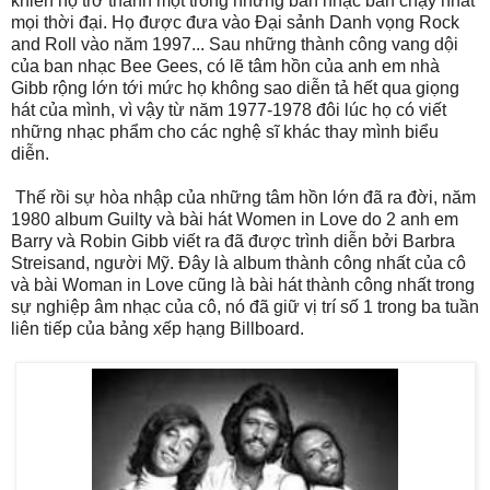
khiến họ trở thành một trong những ban nhạc bán chạy nhất
mọi thời đại. Họ được đưa vào Đại sảnh Danh vọng Rock
and Roll vào năm 1997... Sau những thành công vang dội
của ban nhạc Bee Gees, có lẽ tâm hồn của anh em nhà
Gibb rộng lớn tới mức họ không sao diễn tả hết qua giọng
hát của mình, vì vậy từ năm 1977-1978 đôi lúc họ có viết
những nhạc phẩm cho các nghệ sĩ khác thay mình biểu
diễn.
Thế rồi sự hòa nhập của những tâm hồn lớn đã ra đời, năm
1980 album Guilty và bài hát Women in Love do 2 anh em
Barry và Robin Gibb viết ra đã được trình diễn bởi Barbra
Streisand, người Mỹ. Đây là album thành công nhất của cô
và bài Woman in Love cũng là bài hát thành công nhất trong
sự nghiệp âm nhạc của cô, nó đã giữ vị trí số 1 trong ba tuần
liên tiếp của bảng xếp hạng Billboard.