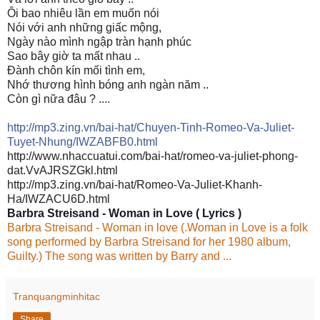
Ôi bao nhiêu lần em muốn nói
Nói với anh những giấc mộng,
Ngày nào mình ngập tràn hạnh phúc
Sao bây giờ ta mất nhau ..
Đành chôn kín mối tình em,
Nhớ thương hình bóng anh ngàn năm ..
Còn gì nữa đâu ? ....
http://mp3.zing.vn/bai-hat/Chuyen-Tinh-Romeo-Va-Juliet-
Tuyet-Nhung/IWZABFB0.html
http://www.nhaccuatui.com/bai-hat/romeo-va-juliet-phong-
dat.VvAJRSZGkl.html
http://mp3.zing.vn/bai-hat/Romeo-Va-Juliet-Khanh-
Ha/IWZACU6D.html
Barbra Streisand - Woman in Love ( Lyrics )
Barbra Streisand - Woman in love (.Woman in Love is a folk
song performed by Barbra Streisand for her 1980 album,
Guilty.) The song was written by Barry and ...
Tranquangminhitac
Share