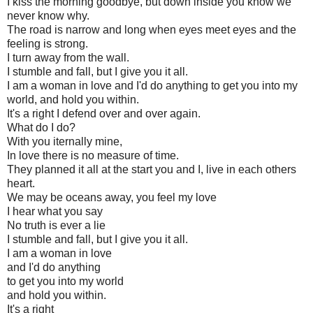
I kiss the morning goodbye, but down inside you know we
never know why.
The road is narrow and long when eyes meet eyes and the
feeling is strong.
I turn away from the wall.
I stumble and fall, but I give you it all.
I am a woman in love and I'd do anything to get you into my
world, and hold you within.
It's a right I defend over and over again.
What do I do?
With you iternally mine,
In love there is no measure of time.
They planned it all at the start you and I, live in each others
heart.
We may be oceans away, you feel my love
I hear what you say
No truth is ever a lie
I stumble and fall, but I give you it all.
I am a woman in love
and I'd do anything
to get you into my world
and hold you within.
It's a right