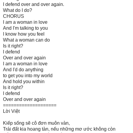
I defend over and over again.
What do I do?
CHORUS
I am a woman in love
And I'm talking to you
I know how you feel
What a woman can do
Is it right?
I defend
Over and over again
I am a woman in love
And I'd do anything
to get you into my world
And hold you within
Is it right?
I defend
Over and over again
====================
Lời Việt
Kiếp sống sẽ cô đơn muôn vàn,
Trái đất kia hoang tàn, nếu những mơ ước không còn