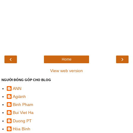
‹
›
Home
View web version
NGƯỜI ĐÓNG GÓP CHO BLOG
ANN
Agiành
Binh Pham
Bui Viet Ha
Duong PT
Hòa Bình