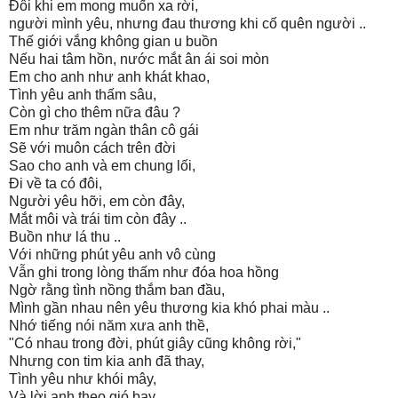
Đôi khi em mong muốn xa rời,
người mình yêu, nhưng đau thương khi cố quên người ..
Thế giới vắng không gian u buồn
Nếu hai tâm hồn, nước mắt ân ái soi mòn
Em cho anh như anh khát khao,
Tình yêu anh thấm sâu,
Còn gì cho thêm nữa đâu ?
Em như trăm ngàn thân cô gái
Sẽ với muôn cách trên đời
Sao cho anh và em chung lối,
Đi về ta có đôi,
Người yêu hỡi, em còn đây,
Mắt môi và trái tim còn đây ..
Buồn như lá thu ..
Với những phút yêu anh vô cùng
Vẫn ghi trong lòng thấm như đóa hoa hồng
Ngờ rằng tình nồng thắm ban đầu,
Mình gần nhau nên yêu thương kia khó phai màu ..
Nhớ tiếng nói năm xưa anh thề,
"Có nhau trong đời, phút giây cũng không rời,"
Nhưng con tim kia anh đã thay,
Tình yêu như khói mây,
Và lời anh theo gió bay ..