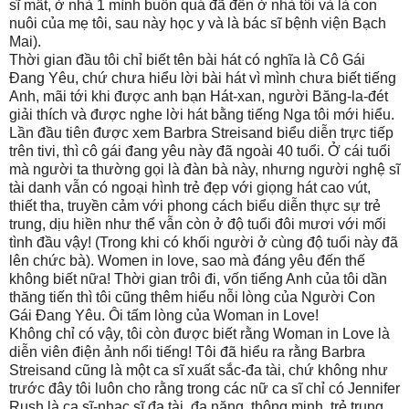
sĩ mất, ở nhà 1 mình buồn quá đã đến ở nhà tôi và là con
nuôi của mẹ tôi, sau này học y và là bác sĩ bệnh viện Bạch
Mai).
Thời gian đầu tôi chỉ biết tên bài hát có nghĩa là Cô Gái
Đang Yêu, chứ chưa hiểu lời bài hát vì mình chưa biết tiếng
Anh, mãi tới khi được anh bạn Hát-xan, người Băng-la-đét
giải thích và được nghe lời hát bằng tiếng Nga tôi mới hiểu.
Lần đầu tiên được xem Barbra Streisand biểu diễn trực tiếp
trên tivi, thì cô gái đang yêu này đã ngoài 40 tuổi. Ở cái tuổi
mà người ta thường gọi là đàn bà này, nhưng người nghệ sĩ
tài danh vẫn có ngoại hình trẻ đẹp với giọng hát cao vút,
thiết tha, truyền cảm với phong cách biểu diễn thực sự trẻ
trung, dịu hiền như thể vẫn còn ở độ tuổi đôi mươi với mối
tình đầu vậy! (Trong khi có khối người ở cùng độ tuổi này đã
lên chức bà). Women in love, sao mà đáng yêu đến thế
không biết nữa! Thời gian trôi đi, vốn tiếng Anh của tôi dần
thăng tiến thì tôi cũng thêm hiểu nỗi lòng của Người Con
Gái Đang Yêu. Ôi tấm lòng của Woman in Love!
Không chỉ có vậy, tôi còn được biết rằng Woman in Love là
diễn viên điện ảnh nổi tiếng! Tôi đã hiểu ra rằng Barbra
Streisand cũng là một ca sĩ xuất sắc-đa tài, chứ không như
trước đây tôi luôn cho rằng trong các nữ ca sĩ chỉ có Jennifer
Rush là ca sĩ-nhạc sĩ đa tài, đa năng, thông minh, trẻ trung,