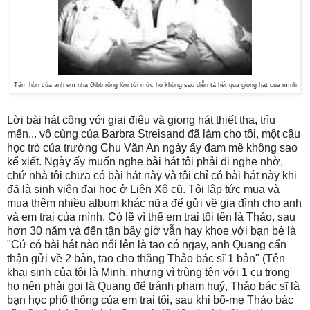
Tâm hồn của anh em nhà Gibb rộng lớn tới mức họ không sao diễn tả hết qua giọng hát của mình
Lời bài hát cộng với giai điệu và giọng hát thiết tha, trìu
mến... vô cùng của Barbra Streisand đã làm cho tôi, một cậu
học trò của trường Chu Văn An ngày ấy đam mê không sao
kể xiết. Ngày ấy muốn nghe bài hát tôi phải đi nghe nhờ,
chứ nhà tôi chưa có bài hát này và tôi chỉ có bài hát này khi
đã là sinh viên đại học ở Liên Xô cũ. Tôi lập tức mua và
mua thêm nhiều album khác nữa để gửi về gia đình cho anh
và em trai của mình. Có lẽ vì thế em trai tôi tên là Thảo, sau
hơn 30 năm và đến tận bây giờ vẫn hay khoe với bạn bè là
"Cứ có bài hát nào nổi lên là tao có ngay, anh Quang cẩn
thận gửi về 2 bản, tao cho thằng Thảo bác sĩ 1 bản" (Tên
khai sinh của tôi là Minh, nhưng vì trùng tên với 1 cụ trong
họ nên phải gọi là Quang để tránh phạm huý, Thảo bác sĩ là
bạn học phổ thông của em trai tôi, sau khi bố-mẹ Thảo bác