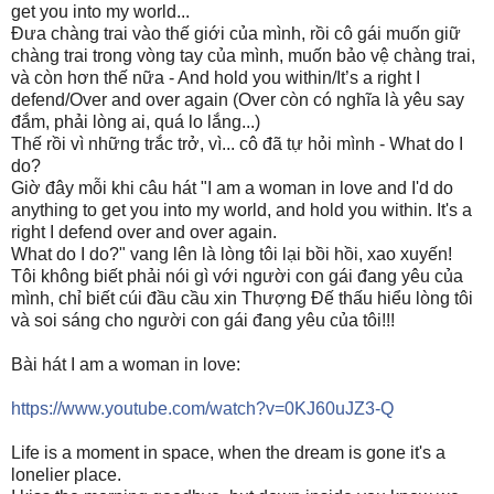
get you into my world...
Đưa chàng trai vào thế giới của mình, rồi cô gái muốn giữ
chàng trai trong vòng tay của mình, muốn bảo vệ chàng trai,
và còn hơn thế nữa - And hold you within/It’s a right I
defend/Over and over again (Over còn có nghĩa là yêu say
đắm, phải lòng ai, quá lo lắng...)
Thế rồi vì những trắc trở, vì... cô đã tự hỏi mình - What do I
do?
Giờ đây mỗi khi câu hát "I am a woman in love and I'd do
anything to get you into my world, and hold you within. It's a
right I defend over and over again.
What do I do?" vang lên là lòng tôi lại bồi hồi, xao xuyến!
Tôi không biết phải nói gì với người con gái đang yêu của
mình, chỉ biết cúi đầu cầu xin Thượng Đế thấu hiểu lòng tôi
và soi sáng cho người con gái đang yêu của tôi!!!
Bài hát I am a woman in love:
https://www.youtube.com/watch?v=0KJ60uJZ3-Q
Life is a moment in space, when the dream is gone it's a
lonelier place.