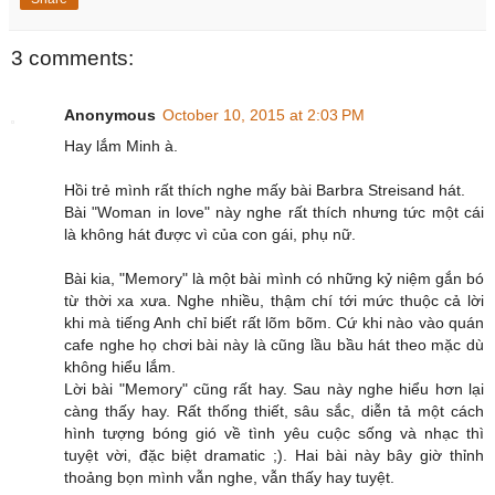
3 comments:
Anonymous
October 10, 2015 at 2:03 PM
Hay lắm Minh à.
Hồi trẻ mình rất thích nghe mấy bài Barbra Streisand hát.
Bài "Woman in love" này nghe rất thích nhưng tức một cái
là không hát được vì của con gái, phụ nữ.
Bài kia, "Memory" là một bài mình có những kỷ niệm gắn bó
từ thời xa xưa. Nghe nhiều, thậm chí tới mức thuộc cả lời
khi mà tiếng Anh chỉ biết rất lõm bõm. Cứ khi nào vào quán
cafe nghe họ chơi bài này là cũng lầu bầu hát theo mặc dù
không hiểu lắm.
Lời bài "Memory" cũng rất hay. Sau này nghe hiểu hơn lại
càng thấy hay. Rất thống thiết, sâu sắc, diễn tả một cách
hình tượng bóng gió về tình yêu cuộc sống và nhạc thì
tuyệt vời, đặc biệt dramatic ;). Hai bài này bây giờ thỉnh
thoảng bọn mình vẫn nghe, vẫn thấy hay tuyệt.