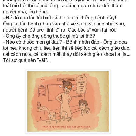
toát mồ hôi thì có một ông, ra dáng quan chức đến thăm
người nhà, lên tiếng:
- Để đó cho tôi, tôi biết cách điều trị chứng bệnh này!
Ông ta dẫn bệnh nhân vào nhà vệ sinh và chỉ 5 phút sau,
người bệnh đã tươi tỉnh đi ra. Các bác sĩ xúm lại hỏi:
- Ông ấy cho ông uống thuốc gì mà tài thế?
- Nào có thuốc men gì đâu? - Bệnh nhân đáp - Ông ta dọa
tôi nếu không chịu tiểu tiện thì sẽ tiếp tục cải cách giáo dục,
cải cách nữa, cải cách mãi, thay đổi sách giáo khoa lia lịa...
Tôi sợ quá nên "vãi"...