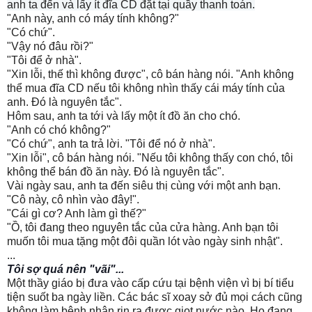
anh ta đến và lấy ít đĩa CD đặt tại quầy thanh toán.
"Anh này, anh có máy tính không?"
"Có chứ".
"Vậy nó đâu rồi?"
"Tôi để ở nhà".
"Xin lỗi, thế thì không được", cô bán hàng nói. "Anh không
thể mua đĩa CD nếu tôi không nhìn thấy cái máy tính của
anh. Đó là nguyên tắc".
Hôm sau, anh ta tới và lấy một ít đồ ăn cho chó.
"Anh có chó không?"
"Có chứ", anh ta trả lời. "Tôi để nó ở nhà".
"Xin lỗi", cô bán hàng nói. "Nếu tôi không thấy con chó, tôi
không thể bán đồ ăn này. Đó là nguyên tắc".
Vài ngày sau, anh ta đến siêu thị cùng với một anh bạn.
"Cô này, cô nhìn vào đây!".
"Cái gì cơ? Anh làm gì thế?"
"Ồ, tôi đang theo nguyên tắc của cửa hàng. Anh bạn tôi
muốn tôi mua tặng một đôi quần lót vào ngày sinh nhật".
...
Tôi sợ quá nên "vãi"...
Một thầy giáo bị đưa vào cấp cứu tại bệnh viện vì bị bí tiểu
tiện suốt ba ngày liền. Các bác sĩ xoay sở đủ mọi cách cũng
không làm bệnh nhân rịn ra được giọt nước nào. Họ đang