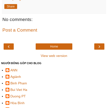
Share
No comments:
Post a Comment
‹
›
Home
View web version
NGƯỜI ĐÓNG GÓP CHO BLOG
ANN
Agiành
Binh Pham
Bui Viet Ha
Duong PT
Hòa Bình