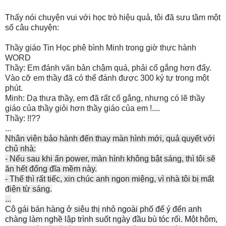
Thấy nói chuyện vui với học trò hiệu quả, tôi đã sưu tầm một
số câu chuyện:
Thầy giáo Tin Học phê bình Minh trong giờ thực hành
WORD
Thầy: Em đánh văn bản chậm quá, phải cố gắng hơn đấy.
Vào cỡ em thầy đã có thể đánh được 300 ký tự trong một
phút.
Minh: Dạ thưa thầy, em đã rất cố gắng, nhưng có lẽ thầy
giáo của thầy giỏi hơn thầy giáo của em !....
Thầy: !!??
...
Nhân viên bảo hành đến thay màn hình mới, quả quyết với
chủ nhà:
- Nếu sau khi ấn power, màn hình không bật sáng, thì tôi sẽ
ăn hết đống đĩa mềm này.
- Thế thì rất tiếc, xin chúc anh ngon miệng, vì nhà tôi bị mất
điện từ sáng.
...
Cô gái bán hàng ở siêu thị nhỏ ngoài phố để ý đến anh
chàng làm nghề lập trình suốt ngày đầu bù tóc rối. Một hôm,