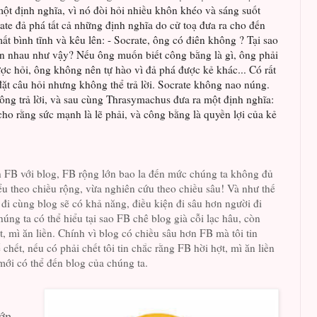
t định nghĩa, vì nó đòi hỏi nhiều khôn khéo và sáng suốt
rate đả phá tất cả những định nghĩa do cử toạ đưa ra cho đến
t bình tĩnh và kêu lên: - Socrate, ông có điên không ? Tại sao
ân nhau như vậy? Nếu ông muốn biết công bằng là gì, ông phải
ược hỏi, ông không nên tự hào vì đả phá được kẻ khác... Có rất
đặt câu hỏi nhưng không thể trả lời. Socrate không nao núng.
ng trả lời, và sau cùng Thrasymachus đưa ra một định nghĩa:
cho rằng sức mạnh là lẽ phải, và công bằng là quyền lợi của kẻ
h FB với blog, FB rộng lớn bao la đến mức chúng ta không đủ
iểu theo chiều rộng, vừa nghiên cứu theo chiều sâu! Và như thế
̀i đi cùng blog sẽ có khả năng, điều kiện đi sâu hơn người đi
ng ta có thể hiểu tại sao FB chê blog già cỗi lạc hâu, còn
t, mì ăn liền. Chính vì blog có chiều sâu hơn FB mà tôi tin
hết, nếu có phải chết tôi tin chắc rằng FB hời hợt, mì ăn liền
 mới có thể đến blog của chúng ta.
ớn,