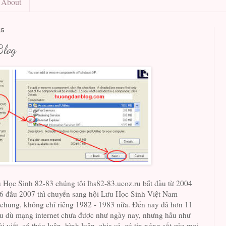
About
15
Blog
u Học Sinh 82-83 chúng tôi lhs82-83.ucoz.ru bắt đầu từ 2004
06 đầu 2007 thì chuyển sang hội Lưu Học Sinh Việt Nam
chung, không chỉ riêng 1982 - 1983 nữa. Đến nay đã hơn 11
̀u dù mạng internet chưa được như ngày nay, nhưng hầu như
i viết, có thảo luận, bình luận, chia sẻ, có tin nóng sốt của mọi