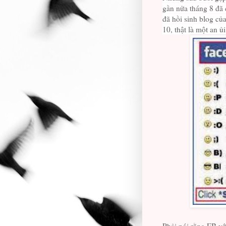
gần nửa tháng 8 đã 
đã hồi sinh blog củ
10, thật là một an u