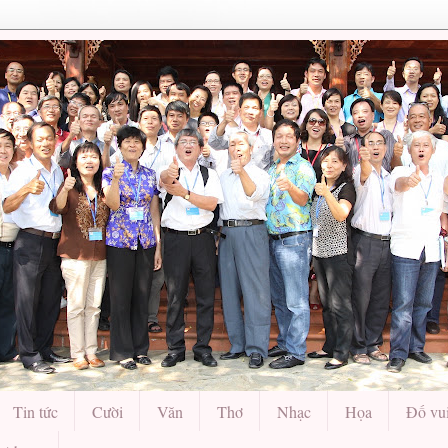
Tin tức
Cười
Văn
Thơ
Nhạc
Họa
Đố vu