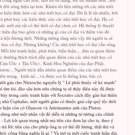
́i công nghệ cao hơn, tiện lợi sử dụng, tốc độ nhanh hơn...nói
 đời sống hiện tại hơn. Khiến tôi liên tưởng tới các nhà triết
u kiến thức hơn các nhà triết học cổ đại. Đó là lẽ tất nhiên, bởi
và phát huy các kiến thức của các nhà triết học cổ đại. Họ có
ức mới mà rất có thể thời cổ đại chưa có. Hệ thống lý thuyết
ọc hiện đại bao gồm cả những gì của cổ đại và thêm vào đó
ã hội đương thời. Những tưởng rằng nếu vậy thì người ta sẽ
t học cổ đại. Nhưng không! Các nhà triết học cổ đại vẫn sống
! Mỗi khi tranh luận, phát biểu, biện luận,... đưa ra quan điểm
ức thường thích trích dẫn quan điểm của các nhà triết học cổ
(Cựu Ước + Tân Ước) , Kinh Hoa Nghiêm của đạo Phật,
tote... Người trích dẫn nhiều quan điểm của các nhà triết học
tôn trọng, kính nể,...và được coi là thông kim, bác cổ.
̀i gán cho Nietzsche nguyên lý " Lẽ phải thuộc về kẻ mạnh"
tìm tòi, đào sâu hơn nữa chúng ta sẽ thấy điều này đã được
ày trong cuộc tranh luận với Socrates cách đây gần hai thiên
ong nhà Cephalus, một người giàu có thuộc giai cấp quý tộc thời
nh luận còn có Glaucon và Adeimantus anh của Platon.
dùng như một nhân vật để diễn tả những tư tưởng của chính
- Lợi ích quan trọng nhất mà tiền của đem lại cho ta, theo ý
 trả lời: tiền của cho phép ông ta có thể độ lượng, thật thà và
hỏi: công bằng nghĩa là gì ? Và mở ra một cuộc tranh luận dài.