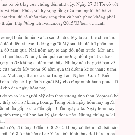
̀ mả bỏ bê blog của chúng đến như vậy. Ngày 27-3! Tôi cố vớt
iền Và Hạnh Phúc, với hy vọng rằng nếu mọi người bỏ bê vì
ếm tiền, thì sẽ nhận thấy rằng tiền và hạnh phúc không phải
ỷ lệ thuận. http://blog.ichuvanan.org/2015/03/tien-va-hanh-
vẽ một biểu đồ tiền và tài sản ở nước Mỹ từ sau thế chiến thứ
đồ đó đi lên rất cao. Lương người Mỹ sau khi đã trừ phần lạm
ong 60 năm qua. Nhà hôm nay to gấp đôi hôm trước. Một nhà
ành hiện thực. Những kiểu quần áo mới lạ, đồ điện tử và bao
ngày trước không ai dám mơ thấy. Nhưng nếu bây giờ bạn vẽ
c của người Mỹ trong 60 năm qua thì đường kẻ sẽ thẳng bằng,
 nào. Một cuộc thăm dò của Trung Tâm Nghiên Cứu Ý Kiến
cho thấy có 1 phần 3 người Mỹ cho rằng mình hạnh phúc. Tỉ
ổi cho đến ngày hôm nay.
 đồ về số lần người Mỹ cảm thấy xuống tinh thần (depress) kể
sẽ thấy có 1 sự khủng hoảng. Trung bình ngày hôm nay người
hần nhiều gấp 3 cho đến gấp 10 lần ngày xưa. Ngày hôm nay
g rỉnh trong túi hơn bất kỳ giai đoạn nào, Nhưng chúng ta lại
ơn.
àn đó, từ tháng 3 đến 16-8-2015 không có thêm một bài nào.
ặt 16-8 ở nhà hàng Lạc Viên, tình hình thay đổi hẳn, trong