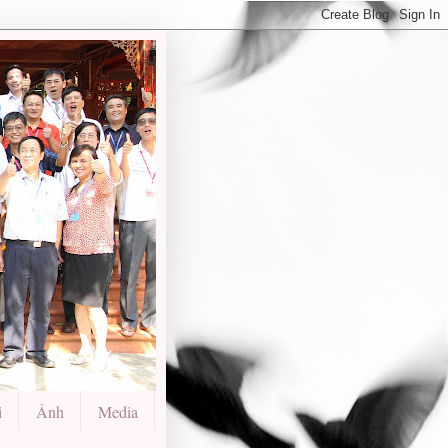
i
Ảnh
Media