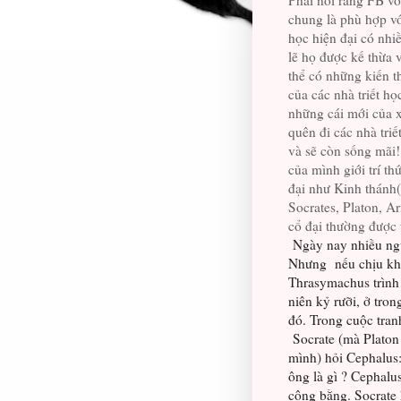
Phải nói rằng FB vơ
chung là phù hợp với
học hiện đại có nhiề
lẽ họ được kế thừa 
thể có những kiến th
của các nhà triết h
những cái mới của x
quên đi các nhà triế
và sẽ còn sống mãi
của mình giới trí th
đại như Kinh thánh
Socrates, Platon, Aris
cổ đại thường được 
Ngày nay nhiều ngươ
Nhưng nếu chịu khó 
Thrasymachus trình b
niên kỷ rưỡi, ở tr
đó. Trong cuộc tra
Socrate (mà Platon 
mình) hỏi Cephalus: 
ông là gì ? Cephalus
công bằng. Socrate 