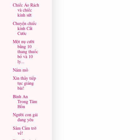
Chiếc Áo Rách
và chiếc
kính sứt
Chuyện chiếc
kính Cắt
Cước
Một nụ cười
bằng 10
thang thuốc
bổ và 10
ly...
Nấm mồ
Xin thầy tiếp
tục giảng
bài!
Bình An
Trong Tâm
Hồn
Người con gái
đang yêu
Sâm Cầm trở
về!