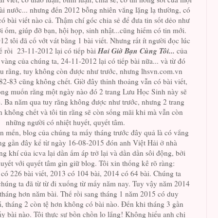
ài nước... nhưng đến 2012 bỗng nhiên vắng lặng lạ thường, có
 bài viết nào cả. Thậm chí góc chia sẻ để đưa tin sốt dẻo như
 ốm, giúp đỡ bạn, hội họp, sinh nhật...cũng hiếm có tin mới.
tôi đã cố vớt vát bằng 1 bài viết. Nhưng rất ít người đọc lúc
Hai Giờ Bạn Cùng Tôi...
́ rồi 23-11-2012 lại có tiếp bài
của
̀ng của chúng ta, 24-11-2012 lại có tiếp bài nữa... và từ đó
iểu rằng, tuy không còn được như trước, nhưng lhsvn.com.vn
82-83 cũng không chết. Giờ đây thỉnh thoảng vẫn có bài viết,
mong muốn rằng một ngày nào đó 2 trang Lưu Học Sinh này sẽ
ẽ. Ba năm qua tuy rằng không được như trước, nhưng 2 trang
không chết và tôi tin rằng sẽ còn sống mãi khi mà vẫn còn
những người có nhiệt huyết, quyết tâm.
 mến, blog của chúng ta mấy tháng trước đây quả là có vắng
ng gần đây kể từ ngày 16-08-2015 đón anh Việt Hải ở nhà
khí của icva lại dần ấm áp trở lại và dần dần sôi động, bởi
uyết với quyết tâm gìn giữ blog. Tôi xin thống kê rõ ràng:
́ 226 bài viết, 2013 có 104 bài, 2014 có 64 bài. Chúng ta
 chúng ta đã từ từ đi xuống từ mấy năm nay. Tuy vậy năm 2014
 tháng hơn năm bài. Thế rồi sang tháng 1 năm 2015 có duy
á, tháng 2 còn tệ hơn không có bài nào. Đến khi tháng 3 gần
 bài nào. Tôi thực sự bồn chồn lo lắng! Không hiểu anh chị