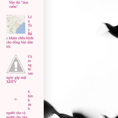
Này thì "dọn
vườn"
Lê
n
Tâ
y
Bắ
c khám chữa bệnh
cho đồng bào dân
tộc
Cả
m
ng
hĩ
sau
ngày gặp mặt
XĐTV
6
hìn
h
ản
h
người cha và
người cha của