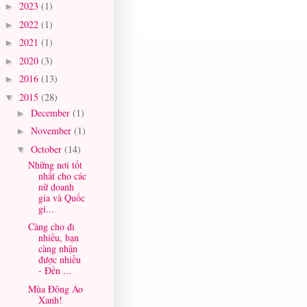
2023
(1)
►
2022
(1)
►
2021
(1)
►
2020
(3)
►
2016
(13)
►
2015
(28)
▼
December
(1)
►
November
(1)
►
October
(14)
▼
Những nơi tốt
nhất cho các
nữ doanh
gia và Quốc
gi...
Càng cho đi
nhiều, bạn
càng nhận
được nhiều
- Đền ...
Mùa Đông Áo
Xanh!