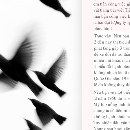
em bận công việc gi
vát bằng bài viết T
mải bận công việc ki
là hai đại lượng t
phuc.html
Thực vậy!
Nếu bạn 
2 đến nay thì biểu 
phát tăng gấp 3 tr
để xe đôi đã trở th
nhiêu thứ khác mà 
1 biểu đồ hạnh phú
không nhích lên tí
Quốc Gia năm 1950 
lệ đó không thay đ
Nếu bạn vẽ một biểu
từ năm 1950 thì ta 
Mỹ bị xuống tinh t
chúng ta có tiền rủn
không hạnh phúc h
Tuy nhiên đâu vẫn ho
Nhưng sau buổi gặp m