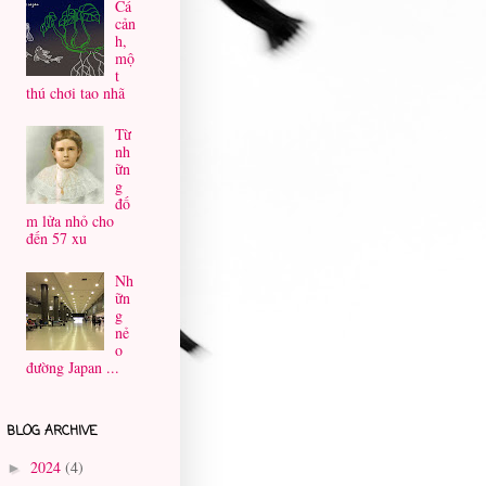
Cá
cản
h,
mộ
t
thú chơi tao nhã
Từ
nh
ữn
g
đố
m lửa nhỏ cho
đến 57 xu
Nh
ữn
g
nẻ
o
đường Japan ...
BLOG ARCHIVE
2024
(4)
►