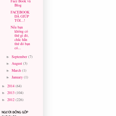
Face Book và
Blog
FACEBOOK
ĐÃ GIÚP
TÔI...!
Nếu bạn
không có
thứ gì đó,
chắc hẳn
thứ đó bạn
có...
September
(7)
►
August
(3)
►
March
(1)
►
January
(1)
►
2014
(64)
►
2013
(104)
►
2012
(226)
►
NGƯỜI ĐÓNG GÓP