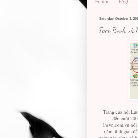
Forum
FAQ
Saturday, October 3, 20
Face Book và 
Trang của hội Lư
đến cuối 20
lhsvn.com.vn nói 
năm, thời gian đâ
ngày nào cũng có bà