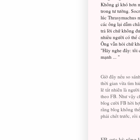
Không gì khó hơn mộ
trong tư tưởng. Soc
lúc Thrasymachus mấ
các ông lại dẫm ch
trả lời chứ không đ
nhiều người có thể 
Ông vẫn hỏi chứ khô
"Hãy nghe đây: tôi 
mạnh ... "
Giờ đây nếu so sán
thời gian vừa tìm h
lẽ tất nhiên là ngươ
theo FB. Như vậy chú
blog cười FB hời hợ
rằng blog không thể c
phải chết trước, rồi
FB cực kỳ rộng l