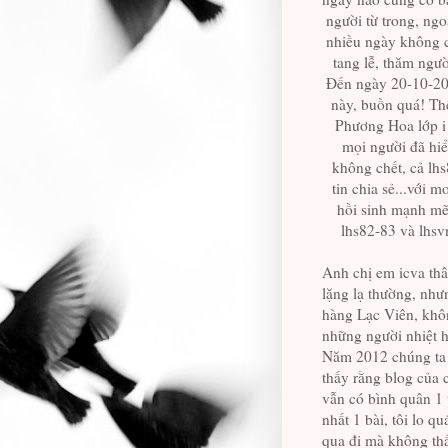
người từ trong, ngo
nhiều ngày không có
tang lễ, thăm người
Đến ngày 20-10-2012 
này, buồn quá! Thê
Phương Hoa lớp i va
mọi người đã h
không chết, cả lhs
tin chia sẻ...với 
hồi sinh mạnh m
lhs82-83 và lhsvn 
Anh chị em icva thân
lặng lạ thường, như
hàng Lạc Viên, không 
những người nhiệt h
Năm 2012 chúng ta co
thấy rằng blog của
vẫn có bình quân 1
nhất 1 bài, tôi lo qu
qua đi mà không thấy