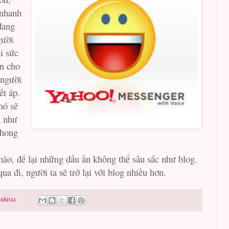
 nhanh
, đang
gười
i sức
́n cho
 người
́t áp.
ó sẽ
a như
phong
̀o, để lại những dấu ấn không thể sâu sắc như blog.
a đi, người ta sẽ trở lại với blog nhiều hơn.
nhitac