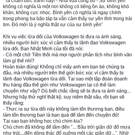
"Ta chấm bức tranh này! - Nhà vua công bố - Sự bình yên
không có nghĩa là một nơi không có tiếng ồn ào, không khó
khăn, không cực nhọc. Bình yên có nghĩa là ngay chính
trong phong ba bão táp ta vẫn cảm thấy sự yên tĩnh trong trái
tim. Đó mới là ý nghĩa thật sự của sự bình yên"
Khi vụ việc lừa dối của Volkswagen bị đưa ra ánh sáng,
nhiều người bức xúc vì cảm thấy bị lãnh đạo Volkswagen
lừa dối. Bạn Nhật Minh của tôi đã nói:
- Có một chữ Tiền thôi mà mọi người phân tích như bình văn
làm gì thế nhỉ?
Hoàn toàn đúng! Không chỉ mấy anh em bạn bè chúng ta
đâu, mà nhiều người trên thế giới bức xúc vì cảm thấy bị
lãnh đạo Volkswagen lừa
dối. Tại sao một tập đoàn doanh
thu hàng đầu thế giới như Volkswagen lại có thể làm
chuyện như vậy? Dù biết chắc rằng sẽ bị đưa ra ánh sáng...
Nhưng hãy thử nghĩ thật kỹ, suy niệm thật sâu, rồi bạn sẽ
thấy rằng:
- Thực ra sự lừa dối này không làm tổn thương bạn, điều
làm tổn thương bạn là bạn quá để tâm đến chuyện đó!
Tại sao bạn không học chú chim kia?
Chú chim đã không để tâm đến "... Bầu trời giận dữ đổ mưa
như trút,...đến dòng thác đổ xuống một các giận dữ...". Nhờ