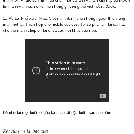
thành lời. Vì thế bọn mình đã chọn một vài ảnh và làm clip này để mượn
hình ảnh và nhạc nói lên hộ những gì không thể viết hết ra được.
1./ Về Lại Phố Xưa: Nhạc Việt nam, dành cho những người thích lãng
mạn một tý. Thích hợp cho mobile devices. Tôi sẽ phải làm lại cái này,
cho thêm ảnh chụp ở Hànội và các nơi khác vào nữa.
Để nhớ lại một buổi tối gặp lại nhau rất đặc biệt - sau bao năm...
...
Rồi cũng về lại phố xưa