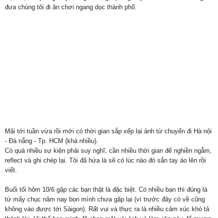
đưa chúng tôi đi ăn chơi ngang dọc thành phố.
Mãi tới tuần vừa rồi mới có thời gian sắp xếp lại ảnh từ chuyến đi Hà nội
- Đà nẵng - Tp. HCM (khá nhiều).
Có quá nhiều sự kiện phải suy nghĩ, cần nhiều thời gian để nghiền ngẫm,
reflect và ghi chép lại. Tôi đã hứa là sẽ có lúc nào đó sắn tay áo lên rồi
viết.
Buổi tối hôm 10/6 gặp các bạn thật là đặc biệt. Có nhiều bạn thì đúng là
từ mấy chục năm nay bọn mình chưa gặp lại (vì trước đây có về cũng
không vào được tới Sàigon). Rất vui và thực ra là nhiều cảm xúc khó tả