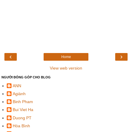
‹
›
Home
View web version
NGƯỜI ĐÓNG GÓP CHO BLOG
ANN
Agiành
Binh Pham
Bui Viet Ha
Duong PT
Hòa Bình