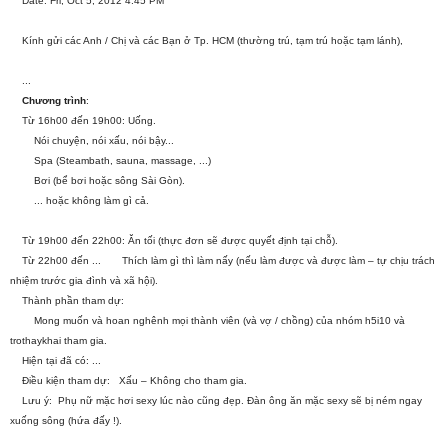
Date: Fri, Oct 5, 2012 4:45 PM
Kính gửi các Anh / Chị và các Bạn ở Tp. HCM (thường trú, tạm trú hoặc tạm lánh),
...
Chương trình
:
Từ 16h00 đến 19h00: Uống.
Nói chuyện, nói xấu, nói bậy...
Spa (Steambath, sauna, massage, ...)
Bơi (bể bơi hoặc sông Sài Gòn).
... hoặc không làm gì cả.
Từ 19h00 đến 22h00: Ăn tối (thực đơn sẽ được quyết định tại chỗ).
Từ 22h00 đến ... Thích làm gì thì làm nấy (nếu làm được và được làm – tự chịu trách
nhiệm trước gia đình và xã hội).
Thành phần tham dự:
Mong muốn và hoan nghênh mọi thành viên (và vợ / chồng) của nhóm h5i10 và
trothaykhai tham gia.
Hiện tại đã có: ...
Điều kiện tham dự: Xấu – Không cho tham gia.
Lưu ý: Phụ nữ mặc hơi sexy lúc nào cũng đẹp. Đàn ông ăn mặc sexy sẽ bị ném ngay
xuống sông (hứa đấy !).