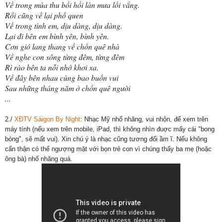
Về trong mùa thu bồi hồi làn mưa lối vắng.
Rồi cũng về lại phố quen
Về trong tình em, dịu dàng, dịu dàng.
Lại đi bên em bình yên, bình yên.
Cơn gió lang thang về chốn quê nhà
Về nghe con sông từng đêm, từng đêm
Rì rào bên ta nỗi nhớ khơi xa.
Về đây bên nhau cùng bao buồn vui
Sau những tháng năm ở chốn quê người
...
2./
XĐTV Sàigon By Night
: Nhạc Mỹ nhố nhăng, vui nhộn, để xem trên
máy tính (nếu xem trên mobile, iPad, thì không nhìn đuợc mấy cái "bong
bóng", sẽ mất vui). Xin chú ý là nhạc cũng tương đối ầm ĩ. Nếu không
cẩn thận có thể ngượng mặt với bọn trẻ con vì chúng thấy ba mẹ (hoặc
ông bà) nhố nhăng quá.