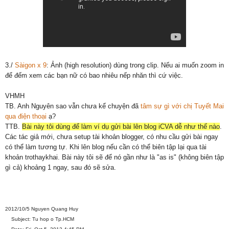
3./
Sàigon x 9
: Ảnh (high resolution) dùng trong clip. Nếu ai muốn zoom in
để đếm xem các bạn nữ có bao nhiêu nếp nhăn thì cứ việc.
VHMH
TB. Anh Nguyên sao vẫn chưa kể chuyện đã
tâm sự gì với chị Tuyết Mai
qua điện thoại
ạ?
TTB.
Bài này
tôi
dùng để làm ví dụ gửi bài lên blog iCVA dễ như thế nào
.
Các tác giả mới, chưa setup tài khoản blogger, có nhu cầu gửi bài ngay
có thể làm tương tự. Khi lên blog nếu cần có thể biên tập lại qua tài
khoản trothaykhai. Bài này
tôi
sẽ để nó gần như là "as is" (không biên tập
gì cả) khoảng 1 ngay, sau đó sẽ sửa.
2012/10/5 Nguyen Quang Huy
Subject: Tu hop o Tp.HCM