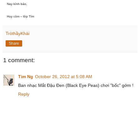
Nay kính báo,
Huy còm – lớp Tím
TròthầyKhải
Share
1 comment:
Tim Ng
October 26, 2012 at 5:08 AM
Ban nhạc Mắt Đậu Đen (Black Eye Peas) chơi "bốc" gớm !
Reply