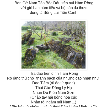
Bàn Cờ Nam Tào Bắc Đẩu trên núi Hàm Rồng
với giò Lan hàm tiếu và bộ bàn đá thực
đúng là Bồng Lai Tiên Cảnh
Trà đạo trên đỉnh Hàm Rồng
Rõ ràng thú chơi thanh bạch của những cao nhân như
Đào Tiềm (rũ áo từ quan)
Thái Cúc Đông Ly Hạ
Nhàn Du Kiến Nam Sơn
(Chắp tay hái bông hoa cúc
Nhàn rỗi ngắm núi Nam ...)
Văn hóa từ chức ... có từ thời Đào Uyên Minh ...:-)))