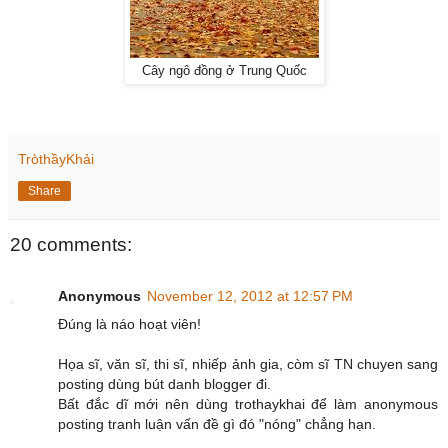
Cây ngô đồng ở Trung Quốc
TròthầyKhải
Share
20 comments:
Anonymous
November 12, 2012 at 12:57 PM
Đúng là náo hoạt viên!
Họa sĩ, văn sĩ, thi sĩ, nhiếp ảnh gia, còm sĩ TN chuyen sang
posting dùng bút danh blogger đi.
Bất đắc dĩ mới nên dùng trothaykhai để làm anonymous
posting tranh luận vấn đề gì đó "nóng" chẳng hạn.