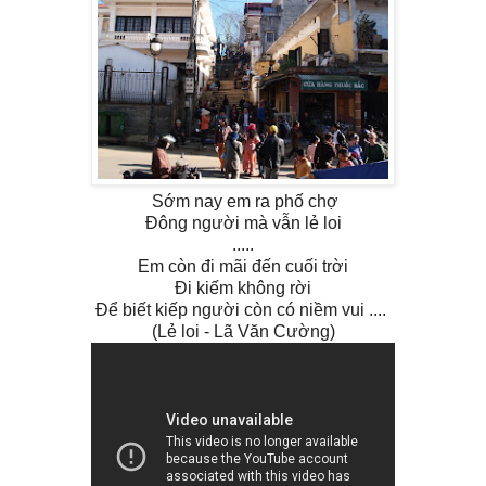
Sớm nay em ra phố chợ
Đông người mà vẫn lẻ loi
.....
Em còn đi mãi đến cuối trời
Đi kiếm không rời
Để biết kiếp người còn có niềm vui ....
(Lẻ loi - Lã Văn Cường)