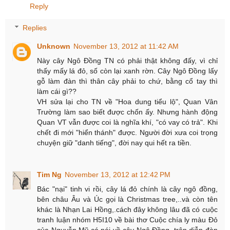
Reply
Replies
Unknown
November 13, 2012 at 11:42 AM
Này cây Ngô Đồng TN có phải thật không đấy, vì chỉ
thấy mấy lá đỏ, số còn lại xanh rờn. Cây Ngô Đồng lấy
gỗ làm đàn thì thân cây phải to chứ, bằng cổ tay thì
làm cái gì??
VH sửa lại cho TN về "Hoa dung tiểu lộ", Quan Vân
Trường làm sao biết được chốn ấy. Nhưng hành động
Quan VT vẫn được coi là nghĩa khí, "có vay có trả". Khi
chết đi mới "hiển thánh" được. Người đời xưa coi trọng
chuyện giữ "danh tiếng", đời nay qui hết ra tiền.
Tim Ng
November 13, 2012 at 12:42 PM
Bác "nại" tinh vi rồi, cây lá đỏ chính là cây ngô đồng,
bên châu Âu và Úc gọi là Christmas tree,..và còn tên
khác là Nhạn Lai Hồng,.cách đây không lâu đã có cuộc
tranh luận nhóm H5I10 về bài thơ Cuộc chía ly màu Đỏ
của Nguyễn Mỹ có nói về cây Ngô Đồng, trên diễn đàn