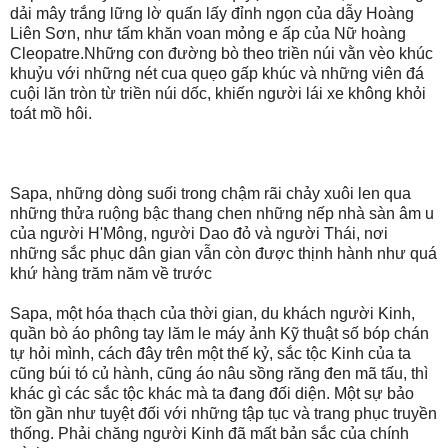
dải mây trắng lững lờ quấn lấy đỉnh ngọn của dẫy Hoàng
Liên Sơn, như tấm khăn voan mỏng e ấp của Nữ hoàng
Cleopatre.Những con đường bò theo triền núi vằn vèo khúc
khuỷu với những nét cua quẹo gấp khúc và những viên đá
cuội lăn tròn từ triền núi dốc, khiến người lái xe không khỏi
toát mồ hôi.
Sapa, những dòng suối trong chậm rãi chảy xuôi len qua
những thửa ruộng bậc thang chen những nếp nhà sàn âm u
của người H'Mông, người Dao đỏ và người Thái, nơi
những sắc phục dân gian vẫn còn được thịnh hành như quá
khứ hàng trăm năm về trước
Sapa, một hóa thạch của thời gian, du khách người Kinh,
quần bò áo phông tay lăm le máy ảnh Kỹ thuật số bóp chán
tự hỏi mình, cách đây trên một thế kỷ, sắc tộc Kinh của ta
cũng búi tó củ hành, cũng áo nâu sồng răng đen mã tấu, thì
khác gì các sắc tộc khác mà ta đang đối diện. Một sự bảo
tồn gần như tuyệt đối với những tập tục và trang phục truyền
thống. Phải chăng người Kinh đã mất bản sắc của chính