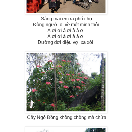
Sáng mai em ra phố chợ
Đông người đi về một mình thôi
À ơi ơi á ơi à à ơi
À ơi ơi à ơi à à ơi
Đường đời diệu vợi xa xôi
Cây Ngô Đồng không chồng mà chửa