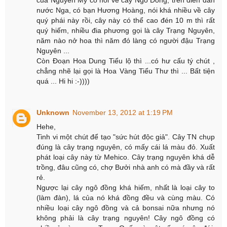
nước Nga, có bạn Hương Hoàng, nói khá nhiều về cây
quý phái này rồi, cây này có thể cao đén 10 m thì rất
quý hiếm, nhiều đia phương gọi là cây Trạng Nguyên,
năm nào nở hoa thì năm đó làng có người đậu Trạng
Nguyên ...
Còn Đoạn Hoa Dung Tiểu lộ thì ...có hư cấu tý chút ,
chẳng nhẽ lại gọi là Hoa Vàng Tiểu Thư thì ... Bất tiện
quá ... Hi hi :-))))
Unknown
November 13, 2012 at 1:19 PM
Hehe,
Tinh vi một chút để tạo "sức hút độc giả". Cây TN chụp
đúng là cây trạng nguyên, có mấy cái lá màu đỏ. Xuất
phát loại cây này từ Mehico. Cây trạng nguyên khá dễ
trồng, đâu cũng có, chợ Bưởi nhà anh có mà đầy và rất
rẻ.
Ngược lại cây ngô đồng khá hiếm, nhất là loại cây to
(làm đàn), lá của nó khá đồng đều và cùng màu. Có
nhiều loại cây ngô đồng và cả bonsai nữa nhưng nó
không phải là cây trạng nguyên! Cây ngô đồng có