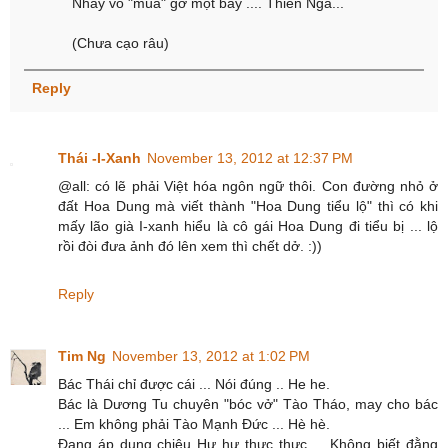
Nhẩy vô "múa" gỡ một bầy .... Thiên Nga...
(Chưa cạo râu)
Reply
Thái -I-Xanh
November 13, 2012 at 12:37 PM
@all: có lẽ phải Việt hóa ngôn ngữ thôi. Con đường nhỏ ở
đất Hoa Dung mà viết thành "Hoa Dung tiểu lộ" thì có khi
mấy lão già I-xanh hiểu là cô gái Hoa Dung đi tiểu bị ... lộ
rồi đòi đưa ảnh đó lên xem thì chết dở. :))
Reply
Tim Ng
November 13, 2012 at 1:02 PM
Bác Thái chỉ được cái ... Nói đúng .. He he.
Bác là Dương Tu chuyên "bóc vở" Tào Tháo, may cho bác
... Em không phải Tào Mạnh Đức ... Hè hè.
Đang áp dụng chiêu Hư hư thực thực ... Không biết đằng