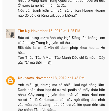
nhiều ở vùng nam Trung Quốc và một số nước ôn đới.
Ở nước ta nó hiếm nên rất đắt.
Nếu cần tranh luận anh sẵn sàng, bạn Hương Hoàng
nào đó có giỏi bằng wikipedia không?
Tim Ng
November 13, 2012 at 1:25 PM
Bác có trưng được ảnh cây Ngô Đồng lên không, em
có ảnh cây Trạng Nguyên, cổ thụ ...
Biết đâu lại chỉ là vấn đề danh pháp khoa học ... He
hè...
Tào Tháo, Tào A Man, Tào Mạnh Đức chỉ là một... Cây
gậy "1" mà thôi ...:-)))
Unknown
November 13, 2012 at 1:43 PM
Ảnh thiếu gì, nhưng mà có nhiều loại ngô đồng lắm.
Danh pháp khoa học thì tra wikipedia sẽ thấy khác hẳn
nhau. Cây trạng nguyên đẹp nhất vào mùa Noel nên
nó có tên là Chrismas..., còn cây ngô đồng đẹp nhất
vào mùa thu lá vàng hoặc đỏ rực và liên quan đến câu
thơ chính TN trích dẫn...