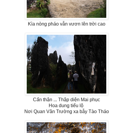
Kìa nòng pháo vẫn vươn lên trời cao
Cẩn thận ... Thập diện Mai phục
Hoa dung tiểu lộ
Nơi Quan Vân Trường xa bẫy Tào Tháo