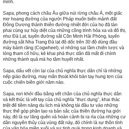
mình.
Sapa, phong cách châu Âu giữa núi rừng châu Á, một giấc
mơ hoang đường của người Pháp muốn biến mảnh đất
Đông Dương thành thiên đường nhiệt đới của họ đã tàn
phai cùng sự hủy diệt của những công trình hỏa xa và đô thị,
như Đà Lạt, tuyến đường sắt Côn Minh Hải Phòng, tuyến
đường sắt Nha Trang Đà lạt độ dốc trên 30 độ dùng đầu
máy bánh răng (Cogwheel), vì những sai lầm chiến lược và
lòng tham cố hữu, kẻ khai phá thực dân đã mất đi chính
những thành quả mà họ tâm huyết nhất.
Sapa, dấu vết còn lại của chủ nghĩa thực dân chỉ là những
nếp giáo đường, may mắn thoát khỏi bàn tay hung tợn của
cuộc chiến biên giới năm nào.
Sapa, nơi khởi đầu bằng vết chân của chủ nghĩa thực dân
và kết thúc là vết tay của chủ nghĩa "thực dụng", khai thác
triệt để tiềm năng du lịch mà không tái đầu tư vào những
thực thể góp phần tạo ra bản sắc của thiên đường hạ giới
này, đó là sự lãng quên và hoàn cảnh bị ra rìa của những cư
dân nguyên thủy của vùng đất này, đó chính là sự thôn tính
của văn hóa miền xuôi và sự tinh quái trong kinh doanh và