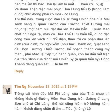
nào mà lần thì bác Thái lại làm lộ mất ... Thiên cơ...:-))))
Về đoạn Thập diện mai phục: Hoa Dung tiểu lộ (trong Tam
quốc) chứ không phải cô Hoa - cô Dung ....
Thì thế này...trong cuộc Vạn Lý Trường Chinh phe của Mai
sénh sáng bị quân Tưởng của Trương Thiết Cương mai
phục tại một hẻm núi, đặt đại liên Maxim bắn ... Quân Mao
chết như ngả rạ, may có Hứa Thế Hữu hiến kễ, dùng đặc
công trèo lên vách núi đối diện, tháo rời cơ phận đưa lên
đỉnh (của đỉnh) rồi ngồi xổm (như bác Thành đỏ) quạt sang
đầu bọn Trương Thiết Cương, kế hoạch thành công mỹ
mãn , phe Mao lại tiếp tục hành quân, còn lại dấu vết trận
địa trên "đỉnh của đỉnh" nơi Chiến Sỹ (à quên tiến sỹ) Công
Thành đang quan sát ... He he !!!!
Reply
Tim Ng
November 13, 2012 at 1:19 PM
Trông cái hình đèo Mã Phi Lèng, của bác Thái chụp thì
không khác gì Đường Hẽm Hoa Dung, trên đường đi Lạng
Sơn chổ ải Chi Lăng, thế núi cũng hiểm trở không kém,
hành khách dừng chân đi tìm ... Tiểu (không) Lộ