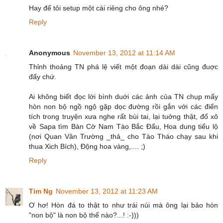
Hay để tôi setup một cái riêng cho ông nhé?
Reply
Anonymous
November 13, 2012 at 11:14 AM
Thỉnh thoảng TN phá lệ viết một đoạn dài dài cũng đuợc
đấy chứ.
Ai không biết đọc lời bình duới các ảnh của TN chụp mấy
hòn non bộ ngồ ngộ gặp dọc đường rồi gắn với các điển
tích trong truyện xưa nghe rất bùi tai, lại tuởng thật, đổ xô
về Sapa tìm Bàn Cờ Nam Tào Bắc Đẩu, Hoa dung tiểu lộ
(nơi Quan Vân Trường _thả_ cho Tào Tháo chạy sau khi
thua Xich Bích), Động hoa vàng,.... ;)
Reply
Tim Ng
November 13, 2012 at 11:23 AM
Ơ hơ! Hòn đá to thật to như trái núi mà ông lại bảo hòn
"non bộ" là non bộ thế nào?...! :-)))