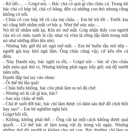
- Rõ tiếc… – Grigơ nói. – Bác chả có quà gì cho cháu cả. Trong túi
bác chả có búp bê, chả có băng, đến cả những con thỏ nhung cũng
không có nốt.
- Cháu có con búp bê cũ của mẹ cháu. – Em bé trả lời – Trước kia
nó cũng biết nhắm mắt cơ bác ạ. Như thế này này…
Nó từ từ nhắm mắt lại. Khi nó mở mắt. Grig nhận thấy con ngươi
của nó có màu xanh lá cây nhạt và vòm lá rừng lấp lánh trong mắt
nó như những đốm lửa nhỏ.
- Nhưng bây giờ thì nó ngủ mở mắt. – Em bé buồn rầu nói tiếp –
người già hay khó ngủ lắm. Ông cháu cũng vậy, cứ kêu rên cả
đêm.
- Này Đanhi này, bác nghĩ ra rồi, – Grigơ nói – bác sẽ cho cháu
một món quà thú vị. Nhưng không phải ngay bây giờ, mà độ mười
năm nữa.
Đanhi đập hai tay vào nhau:
- Ôi thế thì lâu quá!
- Cháu hiểu không, bác còn phải làm ra nó đã chứ.
- Nhưng nó là cái gì kia, bác?
- Sau này cháu sẽ biết.
- Chả lẽ suốt đời bác, bác chỉ làm được có dăm sáu thứ đồ chơi thôi
hay sao? – Em bé nghiêm nghị hỏi.
Grigơ bối rối.
- Không, không phải thế. – Ông cãi lại một cách không được quả
quyết. – Có thể bác sẽ làm xong vật ấy trong vài ngày. Nhưng
những thứ đó người ta không cho trẻ con. Bác thường chỉ làm ra