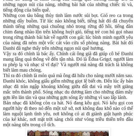
những ngọn núi của nàng, những bài hát của những chiếc tù và,
tiếng động của biển quê.
Những con tàu bằng thủy tinh làm nước sủi bọt. Gió reo ca trong
những dây buồm. Từ lúc nào không biết, tiếng hát đó đã chuyển
thành tiếng những quả chuông nhỏ trong rừng đổ hồi, tiếng đàn
chim đang nhào lộn trên không huýt gió, tiếng trẻ con hú gọi nhau
trong rừng thành bài hát về người con gái: lúc bình minh người yêu
của nàng đã ném một vốc cát vào cửa sổ phòng nàng. Bài hát đó
Đanhi đã nghe thấy trên những ngọn núi quê hương.
Vậy ra đó chính là bác ấy. Chính cái ông già đã giúp cô bé Đanhi
mang lẵng quả thông về đến tận nhà. Đó là Êđua Grigơ, người làm
ra phép lạ và nhạc sĩ vĩ đại? Và người mà nàng đã trách là không
biết làm mau chóng.
Thì ra đó chính là món quà mà ông đã hứa cho nàng mười năm sau.
Đanhi khóc, không giấu giếm những giọt lệ biết ơn. Đến lúc ấy bản
nhạc đã tràn ngập khoảng không giữa đất đai và mây trời giăng
mắc trên thành phố. Sóng nhạc du dương làm cho những đám mây
gợn lên lăn tăn và qua những gợn sóng ấy những vì sao lấp lánh.
Bản nhạc đã không còn ca hát. Nó đang kêu gọi. Nó kêu gọi con
người hãy đi theo nó đến một xứ sở, nơi không đau khổ nào có thể
làm nguội lạnh tình yêu, nơi không có ai đi giành giật hạnh phúc
của kẻ khác, nơi mặt trời sáng chói như vòng triều thiên trên đầu
một nàng tiên trong cổ tích.