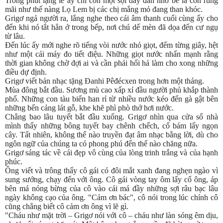
Trong phút lặng lẽ ấy chỉ còn một sợi dây đàn nhỏ bé là còn rung
mãi như thể nàng Lọ Lem bị các chị mắng mỏ đang than khóc.
Grigơ ngả người ra, lắng nghe theo cái âm thanh cuối cùng ấy cho
đến khi nó tắt hẳn ở trong bếp, nơi chú dế mèn đã dọa đến cư ngụ
từ lâu.
Đến lúc ấy mới nghe rõ tiếng vòi nước nhỏ giọt, đếm từng giây, hệt
như một cái máy đo tiết điệu. Những giọt nước nhấn mạnh rằng
thời gian không chờ đợi ai và cần phải hối hả làm cho xong những
điều dự định.
Grigơ viết bản nhạc tặng Đanhi Pêđécxen trong hơn một tháng.
Mùa đông bắt đầu. Sương mù cao xấp xỉ đầu người phủ khắp thành
phố. Những con tàu biển han rỉ từ nhiều nước kéo đến gà gật bên
những bến cảng lát gỗ, khe khẽ phì phò thở hơi nước.
Chẳng bao lâu tuyết bắt đầu xuống. Grigơ nhìn qua cửa sổ nhà
mình thấy những bông tuyết bay chênh chếch, cố bám lấy ngọn
cây. Tất nhiên, không thể nào truyền đạt âm nhạc bằng lời, dù cho
ngôn ngữ của chúng ta có phong phú đến thế nào chăng nữa.
Grigơ sáng tác về cái đẹp vô cùng của lòng trinh trắng và của hạnh
phúc.
Ông viết và trông thấy cô gái có đôi mắt xanh đang nghẹn ngào vì
sung sướng, chạy đến với ông. Cô gái vòng tay ôm lấy cổ ông, áp
bên má nóng bừng của cô vào cái má đầy những sợi râu bạc lâu
ngày không cạo của ông. "Cảm ơn bác", cô nói trong lúc chính cô
cũng chẳng biết cô cảm ơn ông vì lẽ gì.
"Cháu như mặt trời – Grigơ nói với cô – cháu như làn sóng êm dịu,