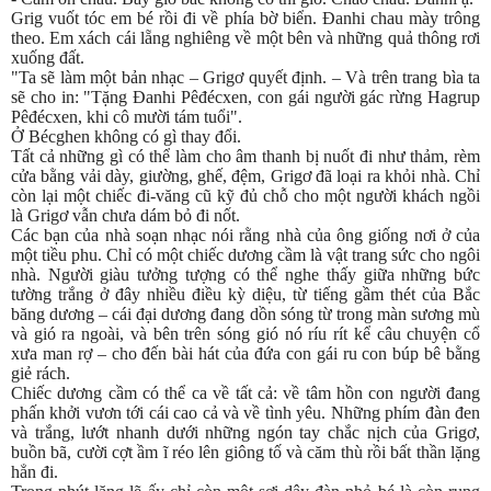
Grig vuốt tóc em bé rồi đi về phía bờ biển. Đanhi chau mày trông
theo. Em xách cái lẵng nghiêng về một bên và những quả thông rơi
xuống đất.
"Ta sẽ làm một bản nhạc – Grigơ quyết định. – Và trên trang bìa ta
sẽ cho in: "Tặng Đanhi Pêđécxen, con gái người gác rừng Hagrup
Pêđécxen, khi cô mười tám tuổi".
Ở Bécghen không có gì thay đổi.
Tất cả những gì có thể làm cho âm thanh bị nuốt đi như thảm, rèm
cửa bằng vải dày, giường, ghế, đệm, Grigơ đã loại ra khỏi nhà. Chỉ
còn lại một chiếc đi-văng cũ kỹ đủ chỗ cho một người khách ngồi
là Grigơ vẫn chưa dám bỏ đi nốt.
Các bạn của nhà soạn nhạc nói rằng nhà của ông giống nơi ở của
một tiều phu. Chỉ có một chiếc dương cầm là vật trang sức cho ngôi
nhà. Người giàu tưởng tượng có thể nghe thấy giữa những bức
tường trắng ở đây nhiều điều kỳ diệu, từ tiếng gầm thét của Bắc
băng dương – cái đại dương đang dồn sóng từ trong màn sương mù
và gió ra ngoài, và bên trên sóng gió nó ríu rít kể câu chuyện cổ
xưa man rợ – cho đến bài hát của đứa con gái ru con búp bê bằng
giẻ rách.
Chiếc dương cầm có thể ca về tất cả: về tâm hồn con người đang
phấn khởi vươn tới cái cao cả và về tình yêu. Những phím đàn đen
và trắng, lướt nhanh dưới những ngón tay chắc nịch của Grigơ,
buồn bã, cười cợt ầm ĩ réo lên giông tố và căm thù rồi bất thần lặng
hẳn đi.