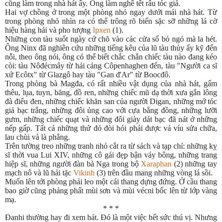
cũng làm trong nhà hát ấy. Ông làm nghề tết râu tóc giả.
Hai vợ chồng ở trong một phòng nhỏ ngay dưới mái nhà hát. Từ
trong phòng nhỏ nhìn ra có thể trông rõ biển sặc sỡ những lá cờ
hiệu hàng hải và pho tượng
Ipxen
(1).
Những con tàu suốt ngày cứ chõ vào các cửa sổ bỏ ngỏ mà la hét.
Ông Ninx đã nghiên cứu những tiếng kêu của lũ tàu thủy ấy kỹ đến
nỗi, theo ông nói, ông có thể biết chắc chắn chiếc tàu nào đang kéo
còi: tàu Nôđécmây từ hải cảng Côpenhaghen đến, tàu "Người ca sĩ
xứ Ecôtx" từ Glazgô hay tàu "Gan đ'Ar" từ Boocđô.
Trong phòng bà Magđa, có rất nhiều vật dụng của nhà hát, gấm
thêu, lụa, tuyn, băng, đồ ren, những chiếc mũ dạ thời xưa gắn lông
đà điểu đen, những chiếc khăn san của người Digan, những mớ tóc
giả bạc trắng, những đôi ủng cao với cựa bằng đồng, những lưỡi
gưm, những chiếc quạt và những đôi giày dát bạc đã nát ở những
nếp gấp. Tất cả những thứ đó đòi hỏi phải được vá víu sửa chữa,
lau chùi và là phẳng.
Trên tường treo những tranh nhỏ cắt ra từ sách và tạp chí: những kỵ
sĩ thời vua Lui XIV, những cô gái đẹp bận váy bông, những trang
hiệp sĩ, những người đàn bà Nga trong bộ
Xaraphan
(2) những tay
mạch nô và lũ hải tặc
Vikinh
(3) trên đầu mang những vòng lá sồi.
Muốn lên tới phòng phải leo một cái thang dựng đứng. Ở cầu thang
bao giờ cũng phảng phất mùi sơn và mùi vécni bốc lên từ lớp vàng
mạ.
* * *
Đanhi thường hay đi xem hát. Đó là một việc hết sức thú vị. Nhưng