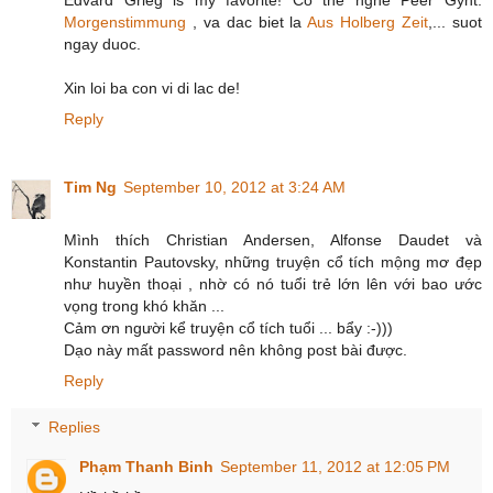
Edvard Grieg is my favorite! Co the nghe Peer Gynt:
Morgenstimmung
, va dac biet la
Aus Holberg Zeit
,... suot
ngay duoc.
Xin loi ba con vi di lac de!
Reply
Tim Ng
September 10, 2012 at 3:24 AM
Mình thích Christian Andersen, Alfonse Daudet và
Konstantin Pautovsky, những truyện cổ tích mộng mơ đẹp
như huyền thoại , nhờ có nó tuổi trẻ lớn lên với bao ước
vọng trong khó khăn ...
Cảm ơn người kể truyện cổ tích tuổi ... bẩy :-)))
Dạo này mất password nên không post bài được.
Reply
Replies
Phạm Thanh Binh
September 11, 2012 at 12:05 PM