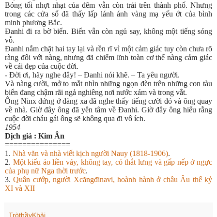
Bóng tối nhợt nhạt của đêm vẫn còn trải trên thành phố. Nhưng
trong các cửa sổ đã thấy lấp lánh ánh vàng mạ yếu ớt của bình
minh phương Bắc.
Đanhi đi ra bờ biển. Biển vẫn còn ngủ say, không một tiếng sóng
vỗ.
Đanhi nắm chặt hai tay lại và rền rĩ vì một cảm giác tuy còn chưa rõ
ràng đối với nàng, nhưng đã chiếm lĩnh toàn cơ thể nàng cảm giác
về cái đẹp của cuộc đời.
- Đời ơi, hãy nghe đây! – Đanhi nói khẽ. – Ta yêu người.
Và nàng cười, mở to mắt nhìn những ngọn đèn trên những con tàu
biển đang chậm rãi ngả nghiêng nơi nước xám và trong vắt.
Ông Ninx đứng ở đàng xa đã nghe thấy tiếng cười đó và ông quay
về nhà. Giờ đây ông đã yên tâm về Đanhi. Giờ đây ông hiểu rằng
cuộc đời cháu gái ông sẽ không qua đi vô ích.
1954
Dịch giả : Kim Ân
===============
1.
Nhà văn và nhà viết kịch người Nauy (1818-1906)
.
2.
Một kiểu áo liền váy, không tay, có thắt lưng và gấp nếp ở ngực
của phụ nữ Nga thời trước
.
3.
Quân cướp, người Xcăngđinavi, hoành hành ở châu Âu thế kỷ
XI và XII
TròthầyKhải