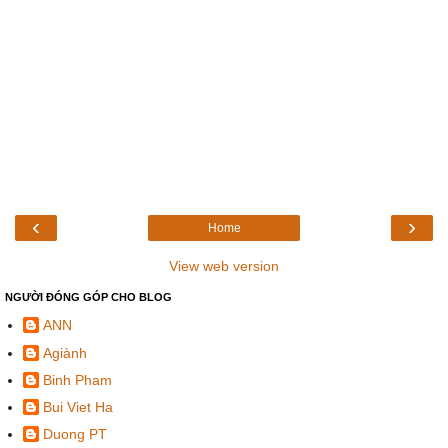
‹
›
Home
View web version
NGƯỜI ĐÓNG GÓP CHO BLOG
ANN
Agiành
Binh Pham
Bui Viet Ha
Duong PT