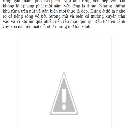
rừng gần thành phố
Becghen
. Mọi khu rừng đều đẹp với bầu
không khí phảng phất mùi nấm, với tiếng lá rì rào. Nhưng những
khu rừng trên núi và gần biển mới thực là đẹp. Đứng ở đó ta nghe
rõ cả tiếng sóng vỗ bờ. Sương mù và biển cả thường xuyên tràn
vào và vì khí ẩm quá nhiều nên rêu mọc rậm rịt. Rêu từ trên cành
cây xõa dài trên mặt đất như những mớ tóc xanh.