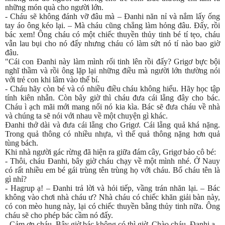
những món quà cho người lớn.
- Cháu sẽ không đánh vỡ đâu mà – Đanhi năn nỉ và nắm lấy ống
tay áo ông kéo lại. – Mà cháu cũng chẳng làm hỏng đâu. Đấy, rồi
bác xem! Ông cháu có một chiếc thuyền thủy tinh bé tí tẹo, cháu
vẫn lau bụi cho nó đấy nhưng cháu có làm sứt nó tí nào bao giờ
đâu.
"Cái con Đanhi này làm mình rối tinh lên rồi đấy? Grigơ bực bội
nghĩ thầm và rồi ông lặp lại những điều mà người lớn thường nói
với trẻ con khi lâm vào thế bí.
- Cháu hãy còn bé và có nhiều điều cháu không hiểu. Hãy học tập
tính kiên nhẫn. Còn bây giờ thì cháu đưa cái lẵng đây cho bác.
Cháu ì ạch mãi mới mang nổi nó kia kìa. Bác sẽ đưa cháu về nhà
và chúng ta sẽ nói với nhau về một chuyện gì khác.
Đanhi thở dài và đưa cái lẵng cho Grigơ. Cái lẵng quả khá nặng.
Trong quả thông có nhiều nhựa, vì thế quả thông nặng hơn quả
tùng bách.
Khi nhà người gác rừng đã hiện ra giữa đám cây, Grigơ bảo cô bé:
- Thôi, cháu Đanhi, bây giờ cháu chạy về một mình nhé. Ở Nauy
có rất nhiều em bé gái trùng tên trùng họ với cháu. Bố cháu tên là
gì nhỉ?
- Hagrup ạ! – Đanhi trả lời và hỏi tiếp, vầng trán nhăn lại. – Bác
không vào chơi nhà cháu ư? Nhà cháu có chiếc khăn giải bàn này,
có con mèo hung này, lại có chiếc thuyền bằng thủy tinh nữa. Ông
cháu sẽ cho phép bác cầm nó đấy.
- Cảm ơn cháu. Bây giờ bác không có thì giờ. Chào cháu. Đanhi ạ.