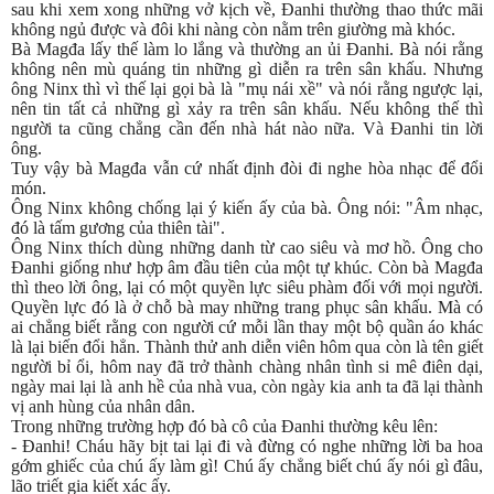
sau khi xem xong những vở kịch về, Đanhi thường thao thức mãi
không ngủ được và đôi khi nàng còn nằm trên giường mà khóc.
Bà Magđa lấy thế làm lo lắng và thường an ủi Đanhi. Bà nói rằng
không nên mù quáng tin những gì diễn ra trên sân khấu. Nhưng
ông Ninx thì vì thế lại gọi bà là "mụ nái xề" và nói rằng ngược lại,
nên tin tất cả những gì xảy ra trên sân khấu. Nếu không thế thì
người ta cũng chẳng cần đến nhà hát nào nữa. Và Đanhi tin lời
ông.
Tuy vậy bà Magđa vẫn cứ nhất định đòi đi nghe hòa nhạc để đổi
món.
Ông Ninx không chống lại ý kiến ấy của bà. Ông nói: "Âm nhạc,
đó là tấm gương của thiên tài".
Ông Ninx thích dùng những danh từ cao siêu và mơ hồ. Ông cho
Đanhi giống như hợp âm đầu tiên của một tự khúc. Còn bà Magđa
thì theo lời ông, lại có một quyền lực siêu phàm đối với mọi người.
Quyền lực đó là ở chỗ bà may những trang phục sân khấu. Mà có
ai chẳng biết rằng con người cứ mỗi lần thay một bộ quần áo khác
là lại biến đổi hẳn. Thành thử anh diễn viên hôm qua còn là tên giết
người bỉ ổi, hôm nay đã trở thành chàng nhân tình si mê điên dại,
ngày mai lại là anh hề của nhà vua, còn ngày kia anh ta đã lại thành
vị anh hùng của nhân dân.
Trong những trường hợp đó bà cô của Đanhi thường kêu lên:
- Đanhi! Cháu hãy bịt tai lại đi và đừng có nghe những lời ba hoa
gớm ghiếc của chú ấy làm gì! Chú ấy chẳng biết chú ấy nói gì đâu,
lão triết gia kiết xác ấy.