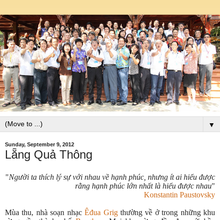
▼
Sunday, September 9, 2012
Lẵng Quả Thông
"
Người ta thích lý sự với nhau về hạnh phúc, nhưng ít ai hiểu được
rằng hạnh phúc lớn nhất là hiểu được nhau
"
Konstantin Paustovsky
Mùa thu, nhà soạn nhạc
Êđua Grig
thường về ở trong những khu