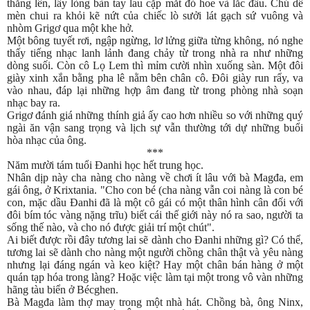
thẳng lên, lấy lòng bàn tay lau cặp mắt đỏ hoe và lắc đầu. Chú dế
mèn chui ra khỏi kẽ nứt của chiếc lò sưởi lát gạch sứ vuông và
nhòm Grigơ qua một khe hở.
Một bông tuyết rơi, ngập ngừng, lơ lửng giữa từng không, nó nghe
thấy tiếng nhạc lanh lảnh đang chảy từ trong nhà ra như những
dòng suối. Còn cô Lọ Lem thì mỉm cười nhìn xuống sàn. Một đôi
giày xinh xắn bằng pha lê nằm bên chân cô. Đôi giày run rẩy, va
vào nhau, đáp lại những hợp âm đang từ trong phòng nhà soạn
nhạc bay ra.
Grigơ đánh giá những thính giả ấy cao hơn nhiều so với những quý
ngài ăn vận sang trọng và lịch sự vẫn thường tới dự những buổi
hòa nhạc của ông.
***
Năm mười tám tuổi Đanhi học hết trung học.
Nhân dịp này cha nàng cho nàng về chơi ít lâu với bà Magđa, em
gái ông, ở Krixtania. "Cho con bé (cha nàng vẫn coi nàng là con bé
con, mặc dầu Đanhi đã là một cô gái có một thân hình cân đối với
đôi bím tóc vàng nặng trĩu) biết cái thế giới này nó ra sao, người ta
sống thế nào, và cho nó được giải trí một chút".
Ai biết được rồi đây tương lai sẽ dành cho Đanhi những gì? Có thể,
tương lai sẽ dành cho nàng một người chồng chân thật và yêu nàng
nhưng lại đáng ngán và keo kiệt? Hay một chân bán hàng ở một
quán tạp hóa trong làng? Hoặc việc làm tại một trong vô vàn những
hãng tàu biển ở Bécghen.
Bà Magđa làm thợ may trong một nhà hát. Chồng bà, ông Ninx,