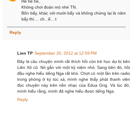
Hề hề hề,
Không chơi đoán mò nhé TN.
Bốn bẩy, khác với mười bẩy và không chừng lại là năm
bẩy thì.... ch...ế....t
Reply
Lien TP
September 20, 2012 at 12:59 PM
Đây là câu chuyện mình rất thích hồi còn trẻ học dự bị bên
Liên Xô cũ. Nó gắn với một kỷ niệm nhỏ. Sang bên đó, hồi
đầu nghe hiểu tiếng Nga rất khó. Chợt có một lần trên radio
trong phòng ở ký túc xá, mình nghe thấy phát thanh viên
đọc chuyện này trên nền nhạc của Edua Grig. Và lúc đó,
mình hiểu rằng, mình đã nghe hiểu được tiếng Nga.
Reply