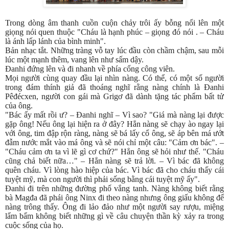
Trong dòng âm thanh cuồn cuộn chảy trôi ấy bỗng nổi lên một
giọng nói quen thuộc "Cháu là hạnh phúc – giọng đó nói . – Cháu
là ánh lấp lánh của bình minh".
Bản nhạc tắt. Những tràng vỗ tay lúc đầu còn chầm chậm, sau mỗi
lúc một mạnh thêm, vang lên như sấm dậy.
Đanhi đứng lên và đi nhanh về phía cổng công viên.
Mọi người cùng quay đầu lại nhìn nàng. Có thể, có một số người
trong đám thính giả đã thoáng nghĩ rằng nàng chính là Đanhi
Pêđécxen, người con gái mà Grigơ đã dành tặng tác phẩm bất tử
của ông.
"Bác ấy mất rồi ư? – Đanhi nghĩ – Vì sao? "Giá mà nàng lại được
gặp ông! Nếu ông lại hiện ra ở đây? Hẳn nàng sẽ chạy ào ngay lại
với ông, tim đập rộn ràng, nàng sẽ bá lấy cổ ông, sẽ áp bên má ướt
đẫm nước mắt vào má ông và sẽ nói chỉ một câu: "Cảm ơn bác". –
"Cháu cảm ơn ta vì lẽ gì cơ chứ?" Hẳn ông sẽ hỏi như thế. "Cháu
cũng chả biết nữa…" – Hẳn nàng sẽ trả lời. – Vì bác đã không
quên cháu. Vì lòng hào hiệp của bác. Vì bác đã cho cháu thấy cái
tuyệt mỹ, mà con người thì phải sống bằng cái tuyệt mỹ ấy".
Đanhi đi trên những đường phố vắng tanh. Nàng không biết rằng
bà Magđa đã phái ông Ninx đi theo nàng nhưng ông giấu không để
nàng trông thấy. Ông đi lảo đảo như một người say rượu, miệng
lẩm bẩm không biết những gì về câu chuyện thần kỳ xảy ra trong
cuộc sống của họ.