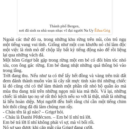
Thành phố Bergen,
nơi đã sinh ra nhà soạn nhạc vĩ đại người Na Uy
Êđua Grig
Ngoài các thứ đó ra, trong những khu rừng trên núi, còn trú ngụ
một tiếng vang vui tính. Giống như một con khướu nó chỉ làm độc
một việc là rình mò để chộp lấy bất kỳ tiếng động nào để rồi liệng
lại qua những vách đá.
Một hôm Grigơ bắt gặp trong rừng một em bé có đôi bím tóc nhỏ
xíu, con ông gác rừng. Em bé đang nhặt những quả thông bỏ vào
trong lẵng.
Trời đang thu. Nếu như ta có thể lấy hết đồng và vàng trên trái đất
đem đánh thành muôn vàn lá cây rất mực tinh xảo thì những chiếc
lá đó cũng chỉ có thể làm thành một phần rất nhỏ bộ quần áo mà
mùa thu đang trải trên những ngọn núi kia mà thôi. Vả lại, những
chiếc lá nhân tạo nọ sẽ rất thô kệch nếu so với lá thật, nhất là những
lá liễu hoàn diệp. Mọi người đều biết rằng chỉ cần một tiếng chim
hót thôi cũng đã đủ làm chúng run rẩy.
- Cháu tên là gì nào? – Grigơ hỏi.
- Cháu là Đanhi Pêđécxen. – Em bé lí nhí trả lời.
Em bé trả lời lí nhí không phải vì sợ, mà vì bối rối.
Nó sợ sao được khi cặp mắt của Grigơ đang cười.