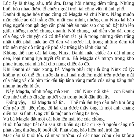
Lúc ấy là tháng sáu, trời ấm. Đang hồi những đêm trắng. Những
buổi hòa nhạc được tổ chức ngoài trời, tại công viên thành phố.
Đanhi đi nghe hòa nhạc cùng cô Magđa và chú Ninx. Nàng muốn
mặc chiếc áo dài trắng độc nhất của mình, nhưng chú Ninx lại bảo
rằng người con gái đẹp cần phải biết ăn mặc sao cho nổi bật hẳn lên
giữa những người chung quanh. Nói chung, bài diễn văn dài dòng
của ông về chuyện đó có thể tóm tắt lại là trong những đêm trắng
nhất thiết phải mặc áo đồ đen và ngược lại, trong những đêm tối
trời nên mặc đồ trắng để phô sắc trắng lấp lánh của nó.
Không thể nào cãi lại ông Ninx, Đanhi mặc chiếc áo dài nhung
đen, loại nhung lụa tuyết rất mịn. Bà Magđa đã mượn trong kho
phục trang của nhà hát cho nàng chiếc áo đó.
Khi Đanhi đã mặc xong, bà Magđa phải chịu là ông Ninx có lý:
không gì có thể tôn nước da mai mái nghiêm nghị trên gương mặt
của nàng và đôi bím tóc dài lấp lánh vàng mười của nàng bằng thứ
nhung huyền bí ấy.
- Này Magđa, mình trông mà xem – chú Ninx nói khẽ – con Đanhi
đẹp như thể nó đi gặp người yêu trong buổi đầu tiên ấy.
- Đúng vậy, – bà Magđa trả lời. – Thế mà lần hẹn đầu tiên khi ông
đến gặp tôi, tiếc rằng tôi lại chả được thấy ông là một anh chàng
điển trai si tình. Ông chỉ là một anh chàng ba hoa.
Và bà Magđa đặt một cái hôn lên mái tóc của chồng.
Buổi hòa nhạc bắt đầu sau khi khẩu đại bác cũ kỹ ở ngoài cảng nổ
phát súng thường lệ buổi tối. Phát súng báo hiệu mặt trời lặn.
Mặc dầu là buổi tối, cả nhạc trưởng, cả các nhạc công đều không