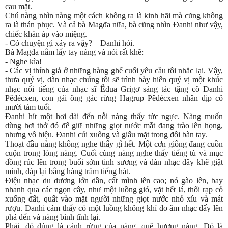
cau mặt.
Chú nàng nhìn nàng một cách không ra là kinh hãi mà cũng không
ra là thán phục. Và cả bà Magđa nữa, bà cũng nhìn Đanhi như vậy,
chiếc khăn áp vào miệng.
- Có chuyện gì xảy ra vậy? – Đanhi hỏi.
Bà Magđa nắm lấy tay nàng và nói rất khẽ:
- Nghe kìa!
- Các vị thính giả ở những hàng ghế cuối yêu cầu tôi nhắc lại. Vậy,
thưa quý vị, dàn nhạc chúng tôi sẽ trình bày hiến quý vị một khúc
nhạc nổi tiếng của nhạc sĩ Êđua Grigơ sáng tác tặng cô Đanhi
Pêđécxen, con gái ông gác rừng Hagrup Pêđécxen nhân dịp cô
mười tám tuổi.
Đanhi hít một hơi dài đến nỗi nàng thấy tức ngực. Nàng muốn
dùng hơi thở đó để giữ những giọt nước mắt đang trào lên họng,
nhưng vô hiệu. Đanhi cúi xuống và giấu mặt trong đôi bàn tay.
Thoạt đầu nàng không nghe thấy gì hết. Một cơn giông đang cuồn
cuộn trong lòng nàng. Cuối cùng nàng nghe thấy tiếng tù và mục
đồng rúc lên trong buổi sớm tinh sương và dàn nhạc dây khẽ giật
mình, đáp lại bằng hàng trăm tiếng hát.
Điệu nhạc du dương lớn dần, cất mình lên cao; nó gào lên, bay
nhanh qua các ngọn cây, như một luồng gió, vặt hết lá, thổi rạp cỏ
xuống đất, quất vào mặt người những giọt nước nhỏ xíu và mát
rượu. Đanhi cảm thấy có một luồng không khí do âm nhạc dấy lên
phả đến và nàng bình tĩnh lại.
Phải, đó đúng là cánh rừng của nàng, quê hương nàng. Đó là