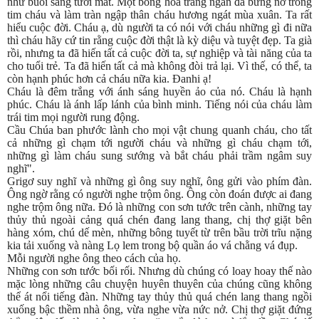
như buổi sáng tươi mát. Một bông hoa trắng ngần đã bừng nở trong
tim cháu và làm tràn ngập thân cháu hương ngát mùa xuân. Ta rất
hiểu cuộc đời. Cháu ạ, dù người ta có nói với cháu những gì đi nữa
thì cháu hãy cứ tin rằng cuộc đời thật là kỳ diệu và tuyệt đẹp. Ta già
rồi, nhưng ta đã hiến tất cả cuộc đời ta, sự nghiệp và tài năng của ta
cho tuổi trẻ. Ta đã hiến tất cả mà không đòi trả lại. Vì thế, có thể, ta
còn hạnh phúc hơn cả cháu nữa kia. Đanhi ạ!
Cháu là đêm trắng với ánh sáng huyền ảo của nó. Cháu là hạnh
phúc. Cháu là ánh lấp lánh của bình minh. Tiếng nói của cháu làm
trái tim mọi người rung động.
Cầu Chúa ban phước lành cho mọi vật chung quanh cháu, cho tất
cả những gì chạm tới người cháu và những gì cháu chạm tới,
những gì làm cháu sung sướng và bắt cháu phải trầm ngâm suy
nghĩ".
Grigơ suy nghĩ và những gì ông suy nghĩ, ông gửi vào phím đàn.
Ông ngờ rằng có người nghe trộm ông. Ông còn đoán được ai đang
nghe trộm ông nữa. Đó là những con sơn tước trên cành, những tay
thủy thủ ngoài cảng quá chén đang lang thang, chị thợ giặt bên
hàng xóm, chú dế mèn, những bông tuyết từ trên bầu trời trĩu nặng
kia tải xuống và nàng Lọ lem trong bộ quần áo vá chằng vá đụp.
Mỗi người nghe ông theo cách của họ.
Những con sơn tước bối rối. Nhưng dù chúng có loay hoay thế nào
mặc lòng những câu chuyện huyên thuyên của chúng cũng không
thể át nổi tiếng đàn. Những tay thủy thủ quá chén lang thang ngồi
xuống bậc thềm nhà ông, vừa nghe vừa nức nở. Chị thợ giặt đứng