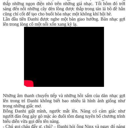
thắp những ngọn điện nhỏ trên những giá nhạc. Tối hôm đó trời
sáng đến nỗi những cây đèn lồng được thắp trong tán lá bồ đề hẳn
cũng chỉ cốt để tạo cho buổi hòa nhạc một không khí hội hè.
Lần đầu tiên Đanhi được nghe một bản giao hưởng. Bản nhạc gợi
lên trong lòng cô một nỗi xốn xang kỳ lạ.
Những âm thanh chuyển tiếp và những hồi sấm của dàn nhạc gợi
lên trong trí Đanhi không biết bao nhiêu là hình ảnh giống như
trong những giấc mơ.
Bỗng Đanhi giật mình, ngước mắt lên. Nàng có cảm giác như
người đàn ông gày gò mặc áo đuôi tôm đang tuyên bố chương trình
biểu diễn vừa gọi đến tên nàng.
- Chú gọi cháu đấy ư, chú? – Đanhi hỏi ông Ninx và ngay đó nàng