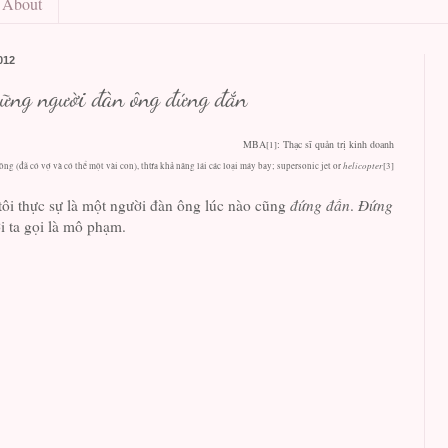
About
012
ững người đàn ông đứng đắn
MBA
: Thạc sĩ quản trị kinh doanh
[1]
helicopter
công (đã có vợ và có thể một vài con), thừa khả năng lái các loại máy bay; supersonic jet or
[3]
tôi thực sự là một người đàn ông lúc nào cũng
đứng đần
.
Đứng
i ta gọi là mô phạm.