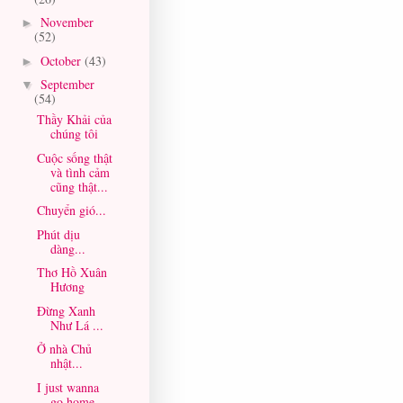
November
►
(52)
October
(43)
►
September
▼
(54)
Thầy Khải của
chúng tôi
Cuộc sống thật
và tình cảm
cũng thật...
Chuyển gió...
Phút dịu
dàng...
Thơ Hồ Xuân
Hương
Đừng Xanh
Như Lá ...
Ở nhà Chủ
nhật...
I just wanna
go home ...