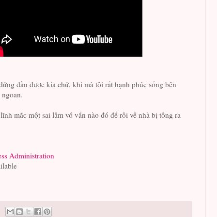
ứng đần được kia chứ, khi mà tôi rất hạnh phúc sống bên
n ngoan.
u lĩnh mắc một sai lầm vớ vẩn nào đó để rồi về nhà bị tống ra
ess Administration
ilable