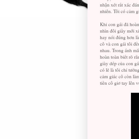
nhận xét rất xác đá
nhiên. Tôi có cảm g
Khi con gái đã hoàn 
nhìn đôi giầy mới x
hay nói đúng hơn là
cô và con gái tôi đ
nhau. Trong ánh mắt
hoàn toàn biết rõ rằ
giày dép của con gái
có lẽ là tôi chỉ tưở
cảm giác cô còn làm
tiền cô giơ tay lên v