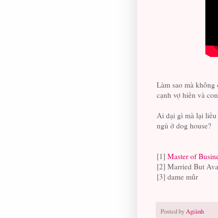
Làm sao mà không đ
cạnh vợ hiền và co
Ai dại gì mà lại liề
ngủ ở dog house?
[1]
Master of Busin
[2] Married But Ava
[3] dame mûr
Posted by
Agiành