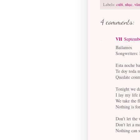
Labels:
cười
,
nhạc
,
văn
4 comments:
VH
Septembe
Bailamos
Songwriters: 
Esta noche b
Te doy toda m
Quedate con
Tonight we d
I lay my life
We take the f
Nothing is f
Don't let the 
Don't let a 
Nothing can s