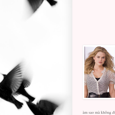
àm sao mà không
đ