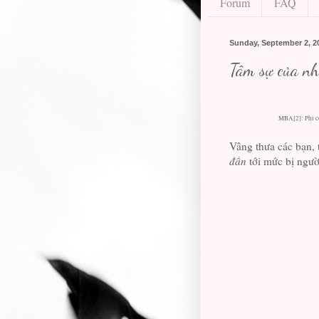
Forum
FAQ
Sunday, September 2, 2
Tâm sự của nh
MBA
[2]
: Phi 
Vâng thưa các bạn, 
đần
tới mức bị ngườ