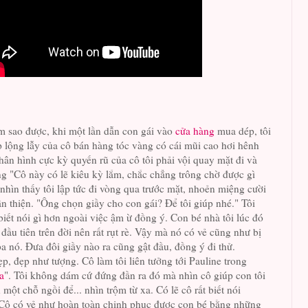
m sao được, khi một lần dẫn con gái vào
cửa hàng
mua dép, tôi
p lộng lẫy của cô bán hàng tóc vàng có cái mũi cao hơi hênh
hân hình cực kỳ quyến rũ của cô tôi phải vội quay mặt đi và
g "Cô này có lẽ kiêu kỳ lắm, chắc chẳng trông chờ được gì
 nhìn thấy tôi lập tức đi vòng qua trước mặt, nhoẻn miệng cười
ân thiện. "Ông chọn giầy cho con gái? Để tôi giúp nhé." Tôi
iết nói gì hơn ngoài việc ậm ừ đồng ý. Con bé nhà tôi lúc đó
n đầu tiên trên đời nên rất rụt rè. Vậy mà nó có vẻ cũng như bị
a nó. Đưa đôi giầy nào ra cũng gật đầu, đồng ý đi thử.
ẹp, đẹp như tượng. Cô làm tôi liên tưởng tới Pauline trong
a
". Tôi không dám cứ đứng đần ra đó mà nhìn cô giúp con tôi
một chỗ ngồi để... nhìn trộm từ xa. Có lẽ cô rất biết nói
. Cô có vẻ như hoàn toàn chinh phục được con bé bằng những