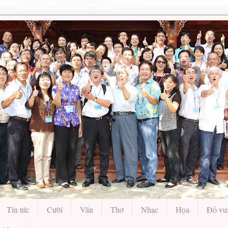
Tin tức
Cười
Văn
Thơ
Nhạc
Họa
Đố vu