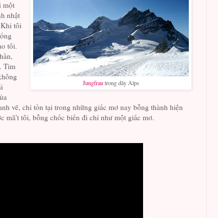
i một
nh nhật
 Khi tôi
uống
o tôi.
hần,
n. Tim
không
Jungfrau
trong dãy Alps
i
ủa
anh vẽ, chỉ tồn tại trong những giấc mơ nay bỗng thành hiện
ớc mă't tôi, bỗng chốc biến đi chỉ như một giấc mơ.