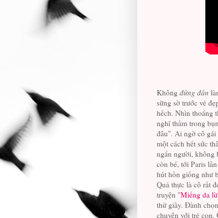
Không
đứng đần
là
sững sờ trước vẻ đẹ
hếch. Nhìn thoáng t
nghĩ thầm trong bụn
đâu". Ai ngờ cô gái
một cách hết sức th
ngẩn người, không b
còn bé, tới Paris lầ
hút hồn giống như b
Quả thực là cô rất đ
truyện "
Miếng da lừ
thử giầy. Đành chọn 
chuyện với trẻ con