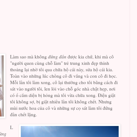
Làm sao mà không
đứng đần
được kia chứ, khi mà cô
"người quen cùng chỗ làm" trẻ trung xinh đẹp thỉnh
thoảng lại nhờ tôi qua chữa hộ cái này, sửa hộ cái kia.
Toàn vào những lúc chồng cô đi vắng và con cô đi học.
Mỗi lần tôi làm xong, cô lại thưởng cho tôi bằng cách đi
sát vào người tôi, len lỏi vào chỗ góc nhà chật hẹp, nơi
có ổ cắm diện bị hỏng mà tôi vừa chữa xong. Điện giật
tôi không sợ, bị giật nhiều lần tôi không chết. Nhưng
mùi nước hoa của cô và những sự cọ sát làm tôi đứng
đần chết lặng.
L
ứng