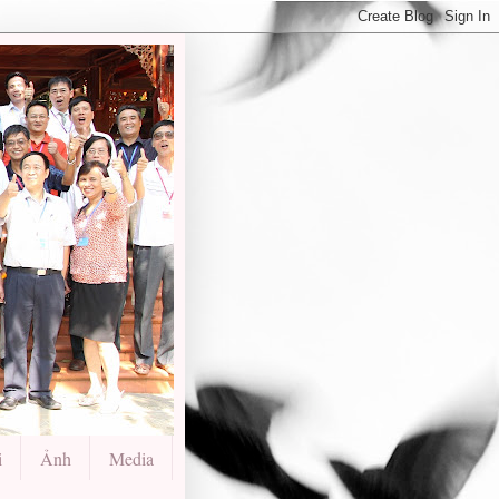
i
Ảnh
Media