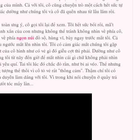
ng của mình. Cả với tôi, cô cũng chuyện trò một cách hết sức tự
iác dường như chúng tôi và cô đã quên nhau từ lâu lắm rồi.
toàn ưng ý, cô gọi tôi lại để xem. Tôi hết sức bối rối, mă't
inh xắn của con nhưng không thể tránh không nhìn về phía cô,
 về phía
ngọn núi
đồ sộ, hùng vĩ, bày ngay trước mắt tôi. Cả
ều ngước mắt lên nhìn tôi. Tôi có cảm giác mắt chúng tôi gặp
 của cô hình như có vẻ gì đó giễu cợt thì phải. Dường như cô
ng tôi từ nãy đến giờ để mắt nhìn cái gì chứ không phải nhìn
 yêu quí. Tai tôi lúc đó chắc đỏ rần, như bi ai véo. Thế nhưng
ng tượng thế thôi vì cô tỏ vẻ rất "thông cảm". Thậm chí tôi có
 duyên làm dáng với tôi. Vì trong khi nói chuyện ở quầy trả
ưốt tóc mấy lần...