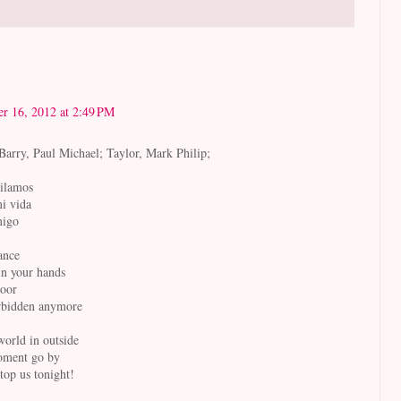
r 16, 2012 at 2:49 PM
Barry, Paul Michael; Taylor, Mark Philip;
ailamos
i vida
migo
ance
 in your hands
loor
orbidden anymore
world in outside
moment go by
top us tonight!