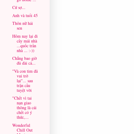
Cứ sợ...
Anh và tuổi 45
Thôn nữ hái
sen
Hôm nay lại đi
cầy mái nhà
...quốc trần
nhà ... :-))
Chẳng bao giờ
đủ dài cả...
"Và con tim đã
vui trở
lại"... sau
trận cầu
tuyệt vời
"Chết vì tai
nạn giao
thông là cái
chết có ý
thức,...
Wonderful
Chill Out