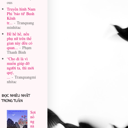
ous
Truyền hình Nam
Phi 'báo tử' Bush
Kênh
tr...
- Tranquang
minhitac
Hề hề hề, nếu
phụ nữ trên thế
gian này đều có
quan...
- Phạm
Thanh Binh
“Cho đi là vì
muốn giúp đỡ
người ta, thì mới
quý,
...
- Tranquangmi
nhitac
ĐỌC NHIỀU NHẤT
TRONG TUẦN
Sợi
nồ
ng
nà