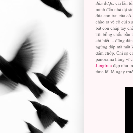
đần
được, cái lần tô
mình đến nhà dự si
đứa con trai của cô.
chào ra về cô cúi x
bắt con chắp tay chà
Tôi bỗng chốc bần t
chỉ biết ... đứng đầ
ngừng đập mà mắt 
dám chớp. Chỉ sợ cá
panorama hùng vĩ c
Jungfrau
đẹp như tr
thực lô` lộ ngay trư