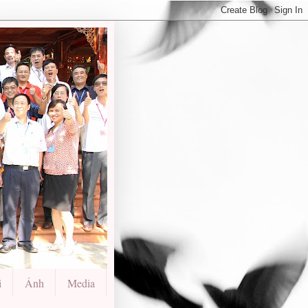
i
Ảnh
Media