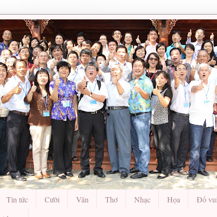
Tin tức
Cười
Văn
Thơ
Nhạc
Họa
Đố vu