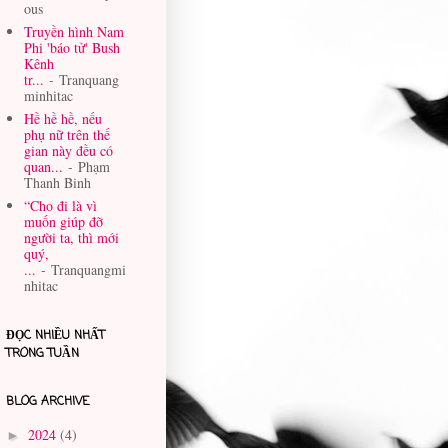
ous
Truyền hình Nam
Phi 'báo tử' Bush
Kênh
tr...
- Tranquang
minhitac
Hề hề hề, nếu
phụ nữ trên thế
gian này đều có
quan...
- Phạm
Thanh Binh
“Cho đi là vì
muốn giúp đỡ
người ta, thì mới
quý,
...
- Tranquangmi
nhitac
ĐỌC NHIỀU NHẤT
TRONG TUẦN
BLOG ARCHIVE
2024
(4)
►