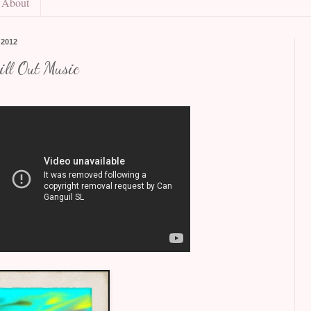
About
 2012
ll Out Music