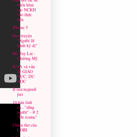
triển khai
các NCKH
vào thực
tiễn
iPhone 5
Đọc truyện
"Người lữ
hành kỳ dị"
Hồ Tuy Lai -
Chương Mỹ
ICVA và vấn
đề GIÁO
DỤC, DU
HỌC
В последний
раз
10 bản tình
ca..."sững
người" - # 2
"Не плачь"
Chùm thơ của
LOBI