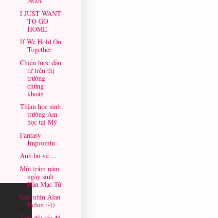
NGA
I JUST WANT
TO GO
HOME
If We Hold On
Together
Chiến lược đầu
tư trên thị
trường
chứng
khoán
Thăm học sinh
trường Am
học tại Mỹ
Fantasy
Impromtu
Anh lại vẽ ...
Một trăm năm
ngày sinh
Hàn Mạc Tử
Góc nhìn Alan
Delon :-))
Tìm đối tác để