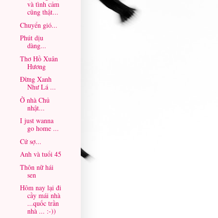
và tình cảm
cũng thật...
Chuyển gió...
Phút dịu
dàng...
Thơ Hồ Xuân
Hương
Đừng Xanh
Như Lá ...
Ở nhà Chủ
nhật...
I just wanna
go home ...
Cứ sợ...
Anh và tuổi 45
Thôn nữ hái
sen
Hôm nay lại đi
cầy mái nhà
...quốc trần
nhà ... :-))