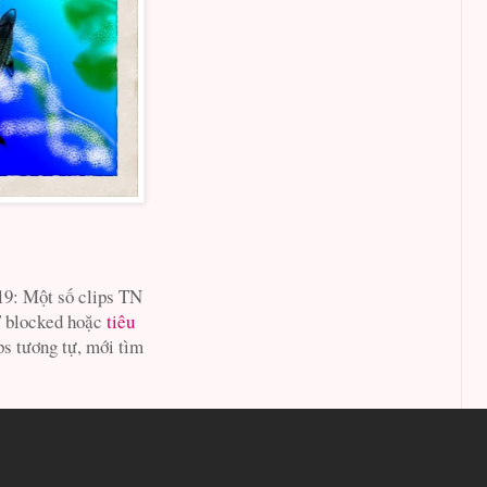
19: Một số clips TN
T blocked hoặc
tiêu
ps tương tự, mới tìm