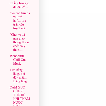
Chẳng bao giờ
đủ dài cả...
"Và con tim đã
vui trở
lại"... sau
trận cầu
tuyệt vời
"Chết vì tai
nạn giao
thông là cái
chết có ý
thức,...
Wonderful
Chill Out
Music
Tím bằng
lăng, nơi
đáy mắt...
Bằng lăng
CẢM XÚC
CỦA 2
THẾ HỆ
KHI THĂM
NƯỚC