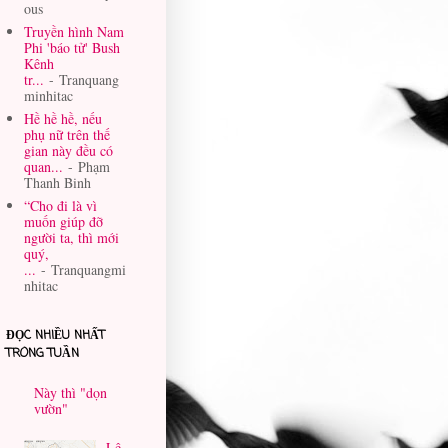
ous
Truyền hình Nam
Phi 'báo tử' Bush
Kênh
tr...
- Tranquang
minhitac
Hề hề hề, nếu
phụ nữ trên thế
gian này đều có
quan...
- Phạm
Thanh Binh
“Cho đi là vì
muốn giúp đỡ
người ta, thì mới
quý,
...
- Tranquangmi
nhitac
ĐỌC NHIỀU NHẤT
TRONG TUẦN
Này thì "dọn
vườn"
Lê