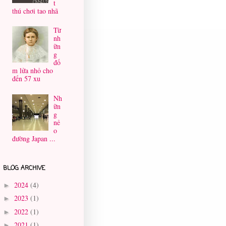
t
thú chơi tao nhã
Từ
nh
ữn
g
đố
m lửa nhỏ cho
đến 57 xu
Nh
ữn
g
nẻ
o
đường Japan ...
BLOG ARCHIVE
2024
(4)
►
2023
(1)
►
2022
(1)
►
2021
(1)
►