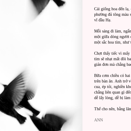
Cái giống hoa đến lạ,
phường đủ tông màu s
vĩ đầu Hạ.
Mỗi sáng đi làm, ngẩ
một giữa dòng người đ
một sắc hoa tím, như 
Chợt thấy tiếc vì mấy
tím sẽ nhạt mất đôi 
giản đơn mà chẳng bao
Bữa cơm chiều có hai 
trên bàn ăn. Anh trở v
cua, ép tỏi, nghiền k
chẳng liên quan gì đế
dễ lấy lòng, dễ bị là
Thế cho nên, bằng lăn
ANN