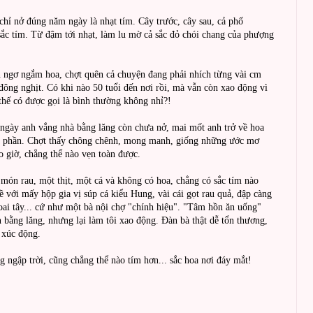
 chỉ nở đúng năm ngày là nhạt tím. Cây trước, cây sau, cả phố
ắc tím. Từ đậm tới nhạt, làm lu mờ cả sắc đỏ chói chang của phượng
n ngơ ngắm hoa, chợt quên cả chuyện đang phải nhích từng vài cm
ông nghịt. Có khi nào 50 tuổi đến nơi rồi, mà vẫn còn xao động vì
thế có được gọi là bình thường không nhỉ?!
 ngày anh vắng nhà bằng lăng còn chưa nở, mai mốt anh trở về hoa
ba phần. Chợt thấy chông chênh, mong manh, giống những ước mơ
 giờ, chẳng thể nào vẹn toàn được.
món rau, một thịt, một cá và không có hoa, chẳng có sắc tím nào
ề với mấy hộp gia vị súp cá kiểu Hung, vài cái gọt rau quả, đập càng
hoai tây... cứ như một bà nội chợ "chính hiệu". "Tâm hồn ăn uống"
n bằng lăng, nhưng lại làm tôi xao động. Đàn bà thật dễ tổn thương,
m xúc động.
g ngập trời, cũng chẳng thể nào tím hơn... sắc hoa nơi đáy mắt!