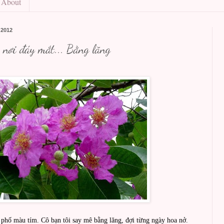
About
 2012
 nơi đáy mắt... Bằng lăng
phố màu tím. Cô bạn tôi say mê bằng lăng, đợi từng ngày hoa nở.