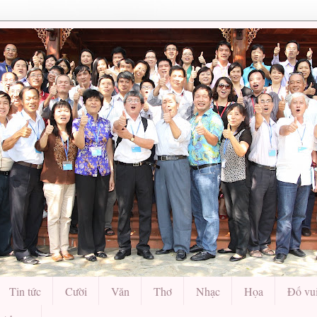
Tin tức
Cười
Văn
Thơ
Nhạc
Họa
Đố vu