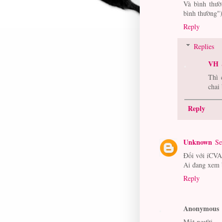
Và bình thườ
bình thường") 
Reply
Replies
VH
Thì 
chai
Reply
Unknown
Se
Đối với íCVA
Ai đang xem b
Reply
Anonymous
Một người ...