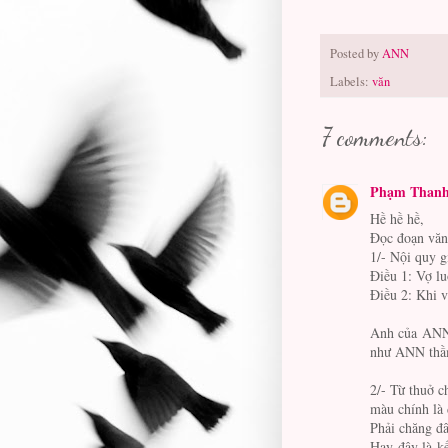
Posted by
ANN
Labels:
văn
7 comments:
Phạm Thanh
Hề hề hề,
Đọc đoạn văn 
1/- Nội quy g
Điều 1: Vợ l
Điều 2: Khi v
Anh của ANN 
như ANN thầm
2/- Từ thuở c
màu chính là 
Phải chăng đâ
Hay đây là kế