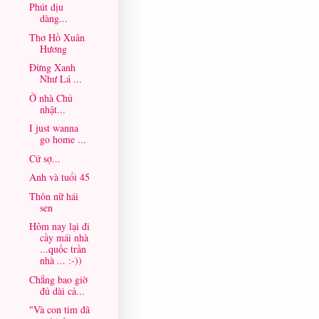
Phút dịu
dàng...
Thơ Hồ Xuân
Hương
Đừng Xanh
Như Lá ...
Ở nhà Chủ
nhật...
I just wanna
go home ...
Cứ sợ...
Anh và tuổi 45
Thôn nữ hái
sen
Hôm nay lại đi
cầy mái nhà
...quốc trần
nhà ... :-))
Chẳng bao giờ
đủ dài cả...
"Và con tim đã