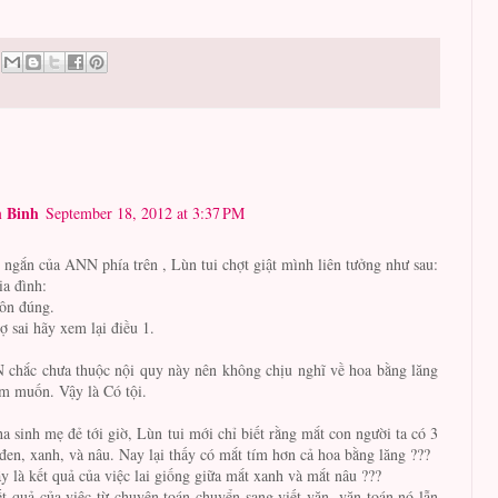
 Binh
September 18, 2012 at 3:37 PM
ngắn của ANN phía trên , Lùn tui chợt giật mình liên tưởng như sau:
ia đình:
uôn đúng.
ợ sai hãy xem lại điều 1.
chắc chưa thuộc nội quy này nên không chịu nghĩ về hoa bằng lăng
 muốn. Vậy là Có tội.
ha sinh mẹ đẻ tới giờ, Lùn tui mới chỉ biết rằng mắt con người ta có 3
đen, xanh, và nâu. Nay lại thấy có mắt tím hơn cả hoa bằng lăng ???
y là kết quả của việc lai giống giữa mắt xanh và mắt nâu ???
t quả của việc từ chuyên toán chuyển sang viết văn, văn toán nó lẫn