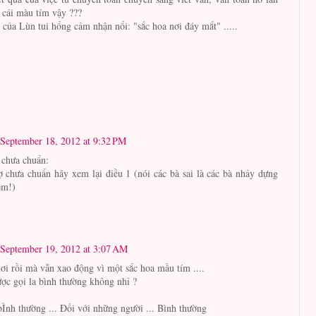
 cái màu tím vậy ???
 của Lùn tui hổng cảm nhận nổi: "sắc hoa nơi đáy mắt" .....
September 18, 2012 at 9:32 PM
 chưa chuẩn:
ợ chưa chuẩn hãy xem lại điều 1 (nói các bà sai là các bà nhảy dựng
em!)
September 19, 2012 at 3:07 AM
ơi rồi mà vẫn xao động vì một sắc hoa mầu tím ....
ợc gọi la bình thường không nhỉ ?
Ình thường ... Đối với những người ... Bình thường