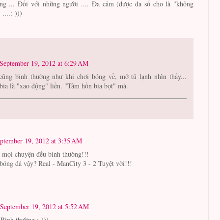
ng ... Đối với những người .... Đa cảm (được đa số cho là "không
....:-)))
September 19, 2012 at 6:29 AM
cũng bình thường như khi chơi bóng về, mở tủ lạnh nhìn thấy...
 bia là "xao động" liền. "Tâm hồn bia bọt" mà.
ptember 19, 2012 at 3:35 AM
 mọi chuyện đều bình thường!!!
óng đá vậy? Real - ManCity 3 - 2 Tuyệt vời!!!
September 19, 2012 at 5:52 AM
 Bình thường :-)))