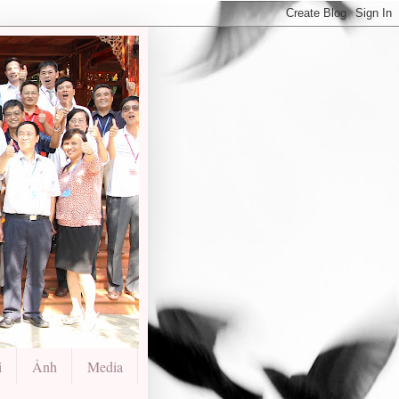
i
Ảnh
Media