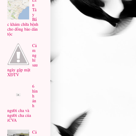
n
Tâ
y
Bắ
c khám chữa bệnh
cho đồng bào dân
tộc
Cả
m
ng
hĩ
sau
ngày gặp mặt
XĐTV
6
hìn
h
ản
h
người cha và
người cha của
iCVA
Cả