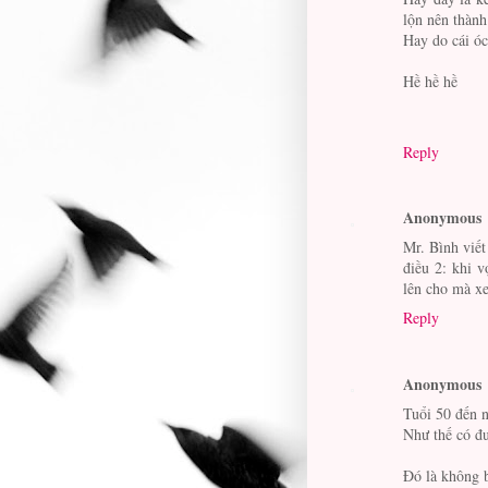
lộn nên thành
Hay do cái óc
Hề hề hề
Reply
Anonymous
Mr. Bình viết
điều 2: khi v
lên cho mà x
Reply
Anonymous
Tuổi 50 đến n
Như thế có đư
Đó là không b