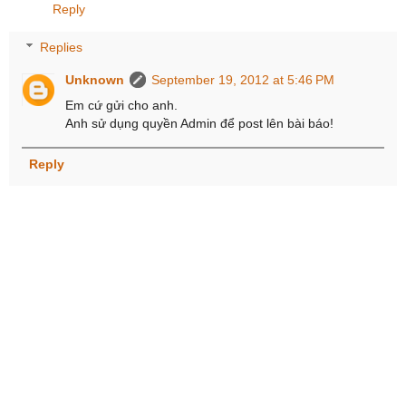
Reply
Replies
Unknown
September 19, 2012 at 5:46 PM
Em cứ gửi cho anh.
Anh sử dụng quyền Admin để post lên bài báo!
Reply