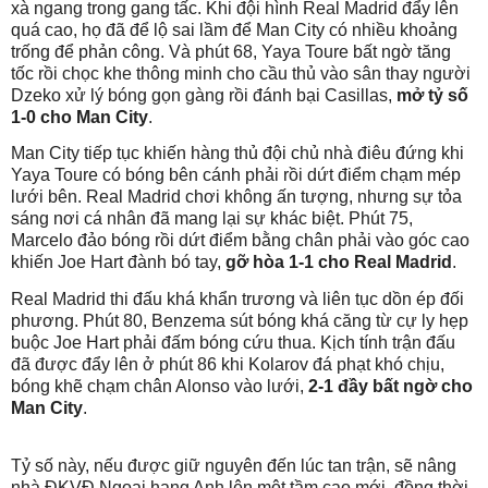
xà ngang trong gang tấc. Khi đội hình Real Madrid đẩy lên
quá cao, họ đã để lộ sai lầm để Man City có nhiều khoảng
trống để phản công. Và phút 68, Yaya Toure bất ngờ tăng
tốc rồi chọc khe thông minh cho cầu thủ vào sân thay người
Dzeko xử lý bóng gọn gàng rồi đánh bại Casillas,
mở tỷ số
1-0 cho Man City
.
Man City tiếp tục khiến hàng thủ đội chủ nhà điêu đứng khi
Yaya Toure có bóng bên cánh phải rồi dứt điểm chạm mép
lưới bên. Real Madrid chơi không ấn tượng, nhưng sự tỏa
sáng nơi cá nhân đã mang lại sự khác biệt. Phút 75,
Marcelo đảo bóng rồi dứt điểm bằng chân phải vào góc cao
khiến Joe Hart đành bó tay,
gỡ hòa 1-1 cho Real Madrid
.
Real Madrid thi đấu khá khẩn trương và liên tục dồn ép đối
phương. Phút 80, Benzema sút bóng khá căng từ cự ly hẹp
buộc Joe Hart phải đấm bóng cứu thua. Kịch tính trận đấu
đã được đẩy lên ở phút 86 khi Kolarov đá phạt khó chịu,
bóng khẽ chạm chân Alonso vào lưới,
2-1 đầy bất ngờ cho
Man City
.
Tỷ số này, nếu được giữ nguyên đến lúc tan trận, sẽ nâng
nhà ĐKVĐ Ngoại hạng Anh lên một tầm cao mới, đồng thời