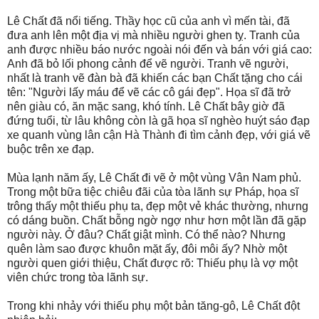
Lê Chất đã nổi tiếng. Thầy học cũ của anh vì mến tài, đã
đưa anh lên một địa vị mà nhiều người ghen tỵ. Tranh của
anh được nhiều báo nước ngoài nói đến và bán với giá cao:
Anh đã bỏ lối phong cảnh để vẽ người. Tranh vẽ người,
nhất là tranh vẽ đàn bà đã khiến các bạn Chất tặng cho cái
tên: "Người lấy máu để vẽ các cô gái đẹp". Họa sĩ đã trở
nên giàu có, ăn mặc sang, khó tính. Lê Chất bây giờ đã
đứng tuổi, từ lâu không còn là gã họa sĩ nghèo huýt sáo đạp
xe quanh vùng lân cận Hà Thành đi tìm cảnh đẹp, với giá vẽ
buộc trên xe đạp.
Mùa lạnh năm ấy, Lê Chất đi vẽ ở một vùng Vân Nam phủ.
Trong một bữa tiệc chiêu đãi của tòa lãnh sự Pháp, họa sĩ
trông thấy một thiếu phụ ta, đẹp một vẻ khác thường, nhưng
có dáng buồn. Chất bỗng ngờ ngợ như hơn một lần đã gặp
người này. Ở đâu? Chất giật mình. Có thể nào? Nhưng
quên làm sao được khuôn mặt ấy, đôi môi ấy? Nhờ một
người quen giới thiệu, Chất được rõ: Thiếu phụ là vợ một
viên chức trong tòa lãnh sự.
Trong khi nhảy với thiếu phụ một bản tăng-gô, Lê Chất đột