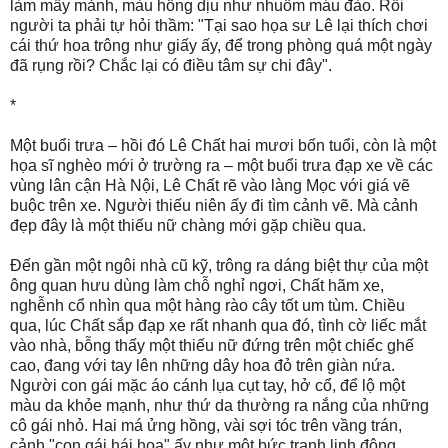
làm mấy mảnh, màu hồng dịu như nhuốm máu đào. Rồi
người ta phải tự hỏi thầm: "Tại sao họa sư Lê lại thích chơi
cái thứ hoa trông như giấy ấy, để trong phòng quá một ngày
đã rụng rồi? Chắc lại có điều tâm sự chi đây".
*
Một buổi trưa – hồi đó Lê Chất hai mươi bốn tuổi, còn là một
họa sĩ nghèo mới ở trường ra – một buổi trưa đạp xe về các
vùng lân cận Hà Nội, Lê Chất rẽ vào làng Mọc với giá vẽ
buộc trên xe. Người thiếu niên ấy đi tìm cảnh vẽ. Mà cảnh
đẹp đây là một thiếu nữ chàng mới gặp chiều qua.
Đến gần một ngôi nhà cũ kỹ, trông ra dáng biệt thự của một
ông quan hưu dùng làm chỗ nghỉ ngơi, Chất hãm xe,
nghễnh cổ nhìn qua một hàng rào cây tốt um tùm. Chiều
qua, lúc Chất sắp đạp xe rất nhanh qua đó, tình cờ liếc mắt
vào nhà, bỗng thấy một thiếu nữ đứng trên một chiếc ghế
cao, đang với tay lên những dây hoa đỏ trên giàn nứa.
Người con gái mặc áo cánh lụa cụt tay, hở cổ, để lộ một
màu da khỏe mạnh, như thứ da thường ra nắng của những
cô gái nhỏ. Hai má ửng hồng, vài sợi tóc trên vầng trán,
cảnh "con gái hái hoa" ấy như một bức tranh linh động,