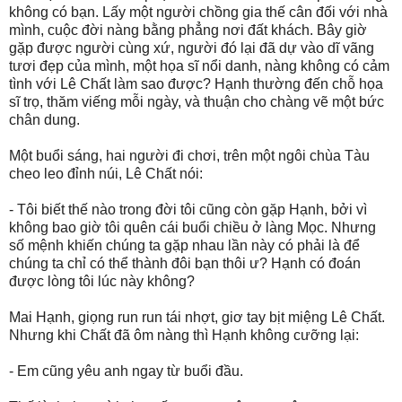
không có bạn. Lấy một người chồng gia thế cân đối với nhà
mình, cuộc đời nàng bằng phẳng nơi đất khách. Bây giờ
gặp được người cùng xứ, người đó lại đã dự vào dĩ vãng
tươi đẹp của mình, một họa sĩ nổi danh, nàng không có cảm
tình với Lê Chất làm sao được? Hạnh thường đến chỗ họa
sĩ trọ, thăm viếng mỗi ngày, và thuận cho chàng vẽ một bức
chân dung.
Một buổi sáng, hai người đi chơi, trên một ngôi chùa Tàu
cheo leo đỉnh núi, Lê Chất nói:
- Tôi biết thế nào trong đời tôi cũng còn gặp Hạnh, bởi vì
không bao giờ tôi quên cái buổi chiều ở làng Mọc. Nhưng
số mệnh khiến chúng ta gặp nhau lần này có phải là để
chúng ta chỉ có thể thành đôi bạn thôi ư? Hạnh có đoán
được lòng tôi lúc này không?
Mai Hạnh, giọng run run tái nhợt, giơ tay bịt miệng Lê Chất.
Nhưng khi Chất đã ôm nàng thì Hạnh không cưỡng lại:
- Em cũng yêu anh ngay từ buổi đầu.