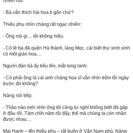
nhiên hỏi:
- Bà vẫn thích hái hoa ti gôn chứ?
Thiếu phụ nhìn chàng rất ngạc nhiên:
- Ông nói gì… tôi không hiểu.
- Có lẽ bà đã quên Hà thành, làng Mọc, cái biệt thự xinh xinh
có một giàn hoa…
Người đàn bà ấy kêu lên, mắt long lanh:
- Có phải ông là cái anh chàng họa sĩ vẫn nhìn trộm tôi ngày
trước đó không?
Nàng nói tiếp:
- Thảo nào mới nhìn ông tôi cũng tự nghĩ không biết đã gặp
ở đâu rồi. Tám chín năm rồi đấy, thế mà chúng ta còn nhận
được nhau…
Mai Hạnh – tên thiếu phụ – rất buồn ở Vân Nam phủ. Nàng