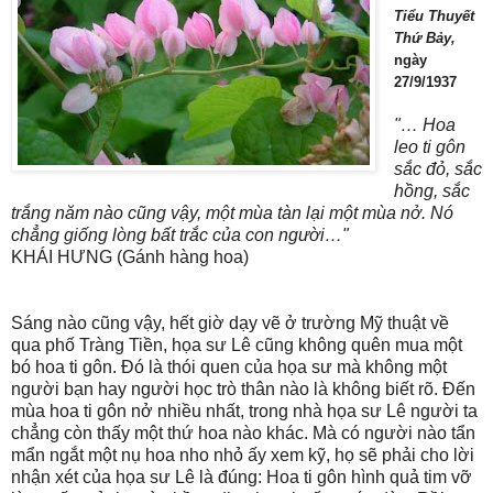
Tiểu Thuyết
Thứ Bảy,
ngày
27/9/1937
"… Hoa
leo ti gôn
sắc đỏ, sắc
hồng, sắc
trắng năm nào cũng vậy, một mùa tàn lại một mùa nở. Nó
chẳng giống lòng bất trắc của con người…"
KHÁI HƯNG (Gánh hàng hoa)
Sáng nào cũng vậy, hết giờ dạy vẽ ở trường Mỹ thuật về
qua phố Tràng Tiền, họa sư Lê cũng không quên mua một
bó hoa ti gôn. Đó là thói quen của họa sư mà không một
người bạn hay người học trò thân nào là không biết rõ. Đến
mùa hoa ti gôn nở nhiều nhất, trong nhà họa sư Lê người ta
chẳng còn thấy một thứ hoa nào khác. Mà có người nào tẩn
mẩn ngắt một nụ hoa nho nhỏ ấy xem kỹ, họ sẽ phải cho lời
nhận xét của họa sư Lê là đúng: Hoa ti gôn hình quả tim vỡ