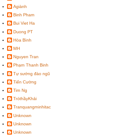
Agiành
Binh Pham
Bui Viet Ha
Duong PT
Hòa Bình
MH
Nguyen Tran
Phạm Thanh Binh
Tự sướng đào ngũ
Tiến Cường
Tim Ng
TròthầyKhải
Tranquangminhitac
Unknown
Unknown
Unknown