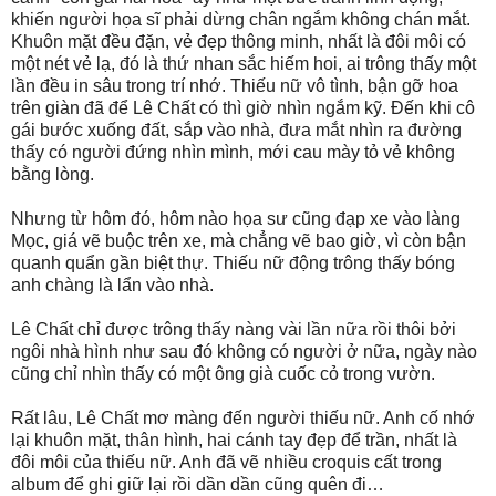
khiến người họa sĩ phải dừng chân ngắm không chán mắt.
Khuôn mặt đều đặn, vẻ đẹp thông minh, nhất là đôi môi có
một nét vẻ lạ, đó là thứ nhan sắc hiếm hoi, ai trông thấy một
lần đều in sâu trong trí nhớ. Thiếu nữ vô tình, bận gỡ hoa
trên giàn đã để Lê Chất có thì giờ nhìn ngắm kỹ. Đến khi cô
gái bước xuống đất, sắp vào nhà, đưa mắt nhìn ra đường
thấy có người đứng nhìn mình, mới cau mày tỏ vẻ không
bằng lòng.
Nhưng từ hôm đó, hôm nào họa sư cũng đạp xe vào làng
Mọc, giá vẽ buộc trên xe, mà chẳng vẽ bao giờ, vì còn bận
quanh quẩn gần biệt thự. Thiếu nữ động trông thấy bóng
anh chàng là lẩn vào nhà.
Lê Chất chỉ được trông thấy nàng vài lần nữa rồi thôi bởi
ngôi nhà hình như sau đó không có người ở nữa, ngày nào
cũng chỉ nhìn thấy có một ông già cuốc cỏ trong vườn.
Rất lâu, Lê Chất mơ màng đến người thiếu nữ. Anh cố nhớ
lại khuôn mặt, thân hình, hai cánh tay đẹp để trần, nhất là
đôi môi của thiếu nữ. Anh đã vẽ nhiều croquis cất trong
album để ghi giữ lại rồi dần dần cũng quên đi…