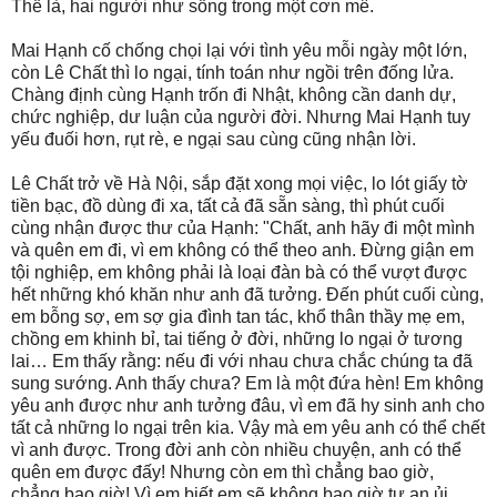
Thế là, hai người như sống trong một cơn mê.
Mai Hạnh cố chống chọi lại với tình yêu mỗi ngày một lớn,
còn Lê Chất thì lo ngại, tính toán như ngồi trên đống lửa.
Chàng định cùng Hạnh trốn đi Nhật, không cần danh dự,
chức nghiệp, dư luận của người đời. Nhưng Mai Hạnh tuy
yếu đuối hơn, rụt rè, e ngại sau cùng cũng nhận lời.
Lê Chất trở về Hà Nội, sắp đặt xong mọi việc, lo lót giấy tờ
tiền bạc, đồ dùng đi xa, tất cả đã sẵn sàng, thì phút cuối
cùng nhận được thư của Hạnh: "Chất, anh hãy đi một mình
và quên em đi, vì em không có thể theo anh. Đừng giận em
tội nghiệp, em không phải là loại đàn bà có thể vượt được
hết những khó khăn như anh đã tưởng. Đến phút cuối cùng,
em bỗng sợ, em sợ gia đình tan tác, khổ thân thầy mẹ em,
chồng em khinh bỉ, tai tiếng ở đời, những lo ngại ở tương
lai… Em thấy rằng: nếu đi với nhau chưa chắc chúng ta đã
sung sướng. Anh thấy chưa? Em là một đứa hèn! Em không
yêu anh được như anh tưởng đâu, vì em đã hy sinh anh cho
tất cả những lo ngại trên kia. Vậy mà em yêu anh có thể chết
vì anh được. Trong đời anh còn nhiều chuyện, anh có thể
quên em được đấy! Nhưng còn em thì chẳng bao giờ,
chẳng bao giờ! Vì em biết em sẽ không bao giờ tự an ủi