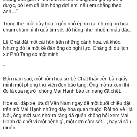
được, bởi em đã làm hỏng đời em, nếu em chẳng theo
anh…"
Trong thư, một dây hoa ti gôn nhỏ ép rơi ra: những nụ hoa
chum chúm hình quả tim vỡ, đỏ hồng như nhuộm máu đào.
Lê Chất đặt một cái hôn trên những cánh hoa, và khóc.
Nhưng đó là một kẻ đàn ông có nghị lực. Chàng đi du lịch
xứ Phù Tang có một mình.
*
Bốn năm sau, một hôm họa sư Lê Chất thấy trên bàn giấy
mình một phong thư viền đen báo tang. Ông mở ra xem thì
đó là của người chồng Mai Hạnh báo tin nàng đã chết.
Họa sư đáp xe lửa đi Vân Nam ngay để một buổi chiều đặt
trên mồ Mai Hạnh những dây hoa quen thuộc. Rồi trở về Hà
Nội, ông mới sực nhớ ra rằng đã quên không hỏi xem Mai
Hạnh đã chết vì một bệnh gì, một cơn cảm sốt…, hay vì sầu
muộn…