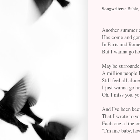
Songwriters:
Buble, 
Another summer 
Has come and go
In Paris and Rom
But I wanna go 
May be surrounde
A million people 
Still feel all alone
I just wanna go 
Oh, I miss you, y
And I've been keep
That I wrote to yo
Each one a line o
"I'm fine baby, ho