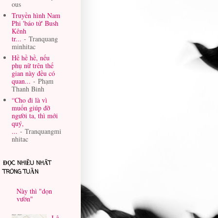
ous
Truyền hình Nam
Phi 'báo tử' Bush
Kênh
tr...
- Tranquang
minhitac
Hề hề hề, nếu
phụ nữ trên thế
gian này đều có
quan...
- Phạm
Thanh Binh
“Cho đi là vì
muốn giúp đỡ
người ta, thì mới
quý,
...
- Tranquangmi
nhitac
ĐỌC NHIỀU NHẤT
TRONG TUẦN
Này thì "dọn
vườn"
Lê