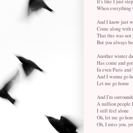
It's like I just st
When everything 
And I know just w
Come along with
That this was not
But you always be
Another winter d
Has come and go
In even Paris an
And I wanna go 
Let me go home
And I'm surround
A million people 
I still feel alone
Oh, let me go ho
Oh, I miss you, y