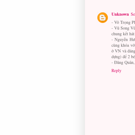
Unknown
Se
- Võ Trọng Ph
- Vũ Song Vũ,
chung kết hát
- Nguyễn Hươ
cùng khóa vớ
ở VN và đáng 
dựng) để 2 b
- Đăng Quân, 
Reply