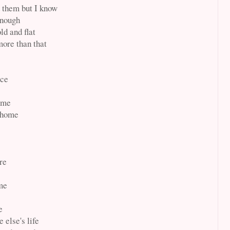
 them but I know
 enough
d and flat
ore than that
ace
ome
 home
re
me
e
 else's life