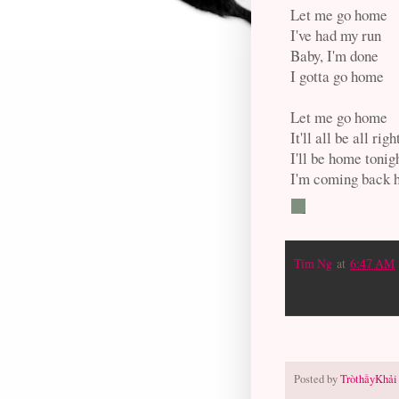
Let me go home
I've had my run
Baby, I'm done
I gotta go home
Let me go home
It'll all be all righ
I'll be home tonig
I'm coming back
Tim Ng
at
6:47 AM
Posted by
TròthầyKhải