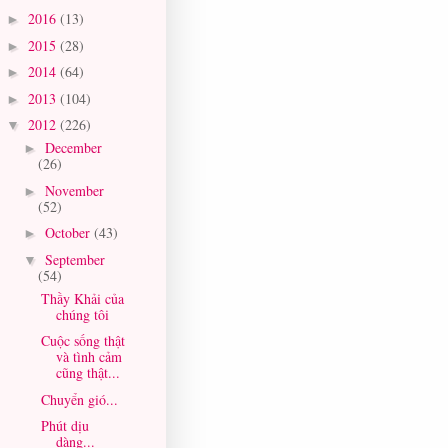
2016
(13)
►
2015
(28)
►
2014
(64)
►
2013
(104)
►
2012
(226)
▼
December
►
(26)
November
►
(52)
October
(43)
►
September
▼
(54)
Thầy Khải của
chúng tôi
Cuộc sống thật
và tình cảm
cũng thật...
Chuyển gió...
Phút dịu
dàng...