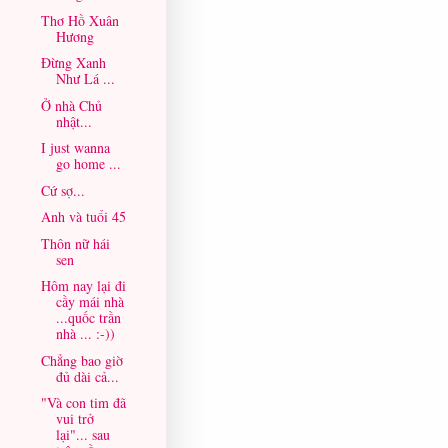
Thơ Hồ Xuân
Hương
Đừng Xanh
Như Lá ...
Ở nhà Chủ
nhật...
I just wanna
go home ...
Cứ sợ...
Anh và tuổi 45
Thôn nữ hái
sen
Hôm nay lại đi
cầy mái nhà
...quốc trần
nhà ... :-))
Chẳng bao giờ
đủ dài cả...
"Và con tim đã
vui trở
lại"... sau