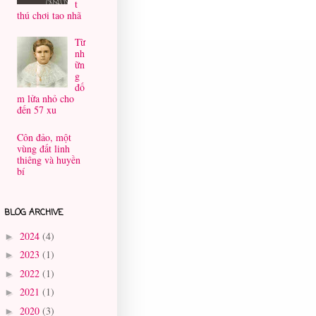
t
thú chơi tao nhã
Từ
nh
ữn
g
đố
m lửa nhỏ cho
đến 57 xu
Côn đảo, một
vùng đất linh
thiêng và huyền
bí
BLOG ARCHIVE
2024
(4)
►
2023
(1)
►
2022
(1)
►
2021
(1)
►
2020
(3)
►