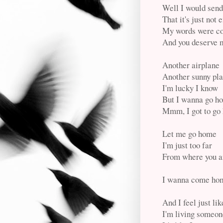
Well I would send
That it's just not
My words were col
And you deserve m
Another airplane
Another sunny pl
I'm lucky I know
But I wanna go h
Mmm, I got to go
Let me go home
I'm just too far
From where you a
I wanna come ho
And I feel just lik
I'm living someone