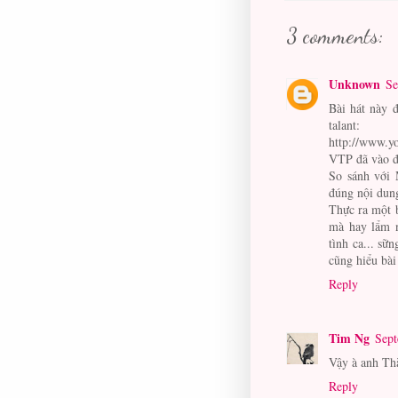
3 comments:
Unknown
Se
Bài hát này 
talant:
http://www.
VTP đã vào đế
So sánh với M
đúng nội dung
Thực ra một b
mà hay lẩm n
tình ca... sữ
cũng hiểu bài
Reply
Tim Ng
Sept
Vậy à anh Th
Reply