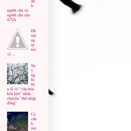
ản
h
người cha và
người cha của
iCVA
Hà
nội
ng
ày
trở
về ...
Su
y
ng
hĩ
bê
n lề về "văn hóa
kên kên" nhân
chuyện "thơ nhập
đồng"
Cá
cản
h,
mộ