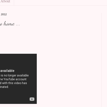
About
, 2012
o home ...