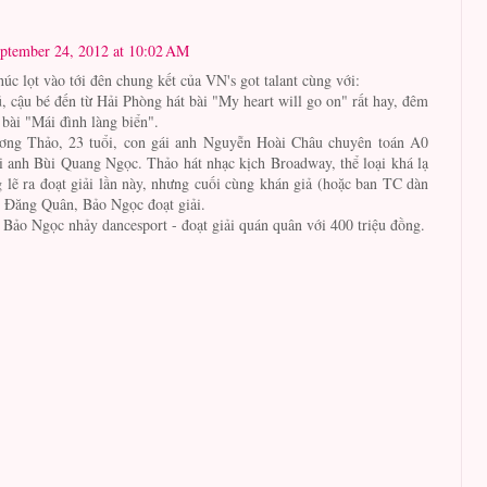
ptember 24, 2012 at 10:02 AM
úc lọt vào tới đên chung kết của VN's got talant cùng với:
 cậu bé đến từ Hải Phòng hát bài "My heart will go on" rất hay, đêm
 bài "Mái đình làng biển".
ng Thảo, 23 tuổi, con gái anh Nguyễn Hoài Châu chuyên toán A0
i anh Bùi Quang Ngọc. Thảo hát nhạc kịch Broadway, thể loại khá lạ
lẽ ra đoạt giải lần này, nhưng cuối cùng khán giả (hoặc ban TC dàn
é Đăng Quân, Bảo Ngọc đoạt giải.
Bảo Ngọc nhảy dancesport - đoạt giải quán quân với 400 triệu đồng.