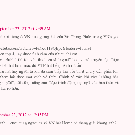
ptember 23, 2012 at 7:39 AM
đã nổi tiếng ở VN qua giọng hát của Võ Trọng Phúc trong VN's got
youtube.com/watch?v=ROKo119QBpc&feature=fvwrel
n top 4, lấy được tình cảm của nhiều chị em...
. Buble' thì tôi vẫn thích ca sĩ "ngoại" hơn vì nó truyền đạt được
 bài hát hơn, mặc dù VTP hát tiếng Anh rất ổn!
ài hát hay người ta khi đã cảm thấy hay rồi thì ít chú ý đến phần lời,
hẩm hát theo một cách vô thức. Chính vì vậy khi viết "những bản
ng người", tôi cũng nâng cao được trình độ ngoại ngữ của bản thân và
 hát rõ hơn,
ember 23, 2012 at 12:15 PM
ành ...cuối cùng người ca sỹ VN hát Home có thắng giải không anh?