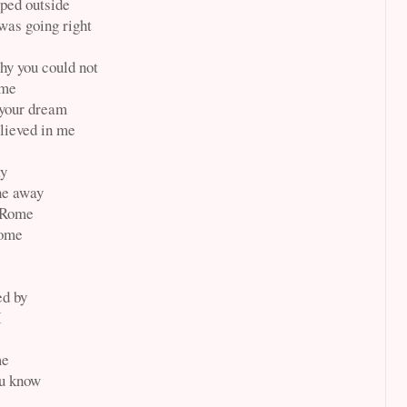
epped outside
was going right
hy you could not
 me
 your dream
lieved in me
ay
ne away
d Rome
home
ed by
I
me
ou know