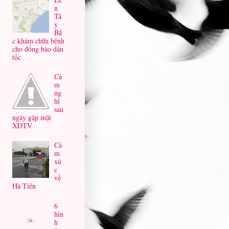
n
Tâ
y
Bắ
c khám chữa bệnh
cho đồng bào dân
tộc
Cả
m
ng
hĩ
sau
ngày gặp mặt
XĐTV
Cả
m
xú
c
về
Hà Tiên
6
hìn
h