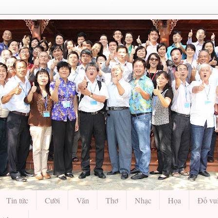
Tin tức
Cười
Văn
Thơ
Nhạc
Họa
Đố vu