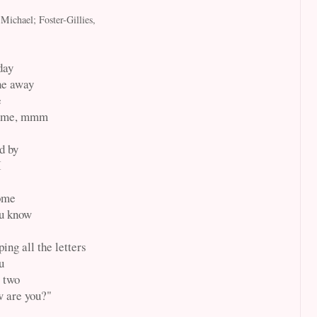
Michael; Foster-Gillies,
day
ne away
e
home, mmm
d by
I
home
ou know
ing all the letters
u
r two
w are you?"