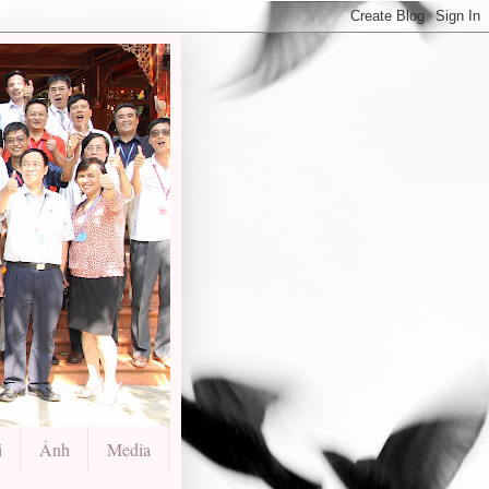
i
Ảnh
Media