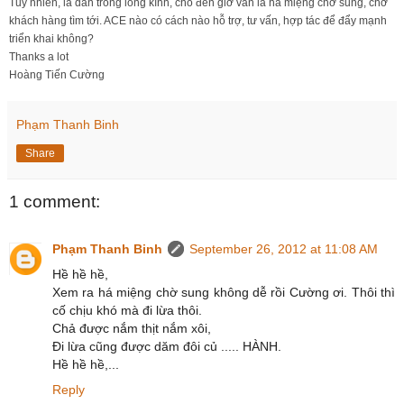
Tuy nhiên, là dân trong lồng kính, cho đến giờ vẫn là há miệng chờ sung, chờ
khách hàng tìm tới. ACE nào có cách nào hỗ trợ, tư vấn, hợp tác để đẩy mạnh
triển khai không?
Thanks a lot
Hoàng Tiến Cường
Phạm Thanh Binh
Share
1 comment:
Phạm Thanh Binh
September 26, 2012 at 11:08 AM
Hề hề hề,
Xem ra há miệng chờ sung không dễ rồi Cường ơi. Thôi thì
cố chịu khó mà đi lừa thôi.
Chả được nắm thịt nắm xôi,
Đi lừa cũng được dăm đôi củ ..... HÀNH.
Hề hề hề,...
Reply