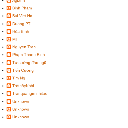
Agiành
Binh Pham
Bui Viet Ha
Duong PT
Hòa Bình
MH
Nguyen Tran
Phạm Thanh Binh
Tự sướng đào ngũ
Tiến Cường
Tim Ng
TròthầyKhải
Tranquangminhitac
Unknown
Unknown
Unknown