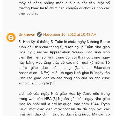
thầy cô bằng những món quà quá đắt tiền. Một số
trường khác lại tổ chức các chuyến đi chơi xa cho các
thầy cô giáo.
Unknown
November 10, 2012 at 10:49 AM
5. Hoa Kỳ: 6 tháng 5. Tuần lễ chứa ngày 6 tháng 5, tức
tuần đầu tiên của tháng 5, được gọi là Tuần Nhà giáo
Hoa Kỳ (Teacher Appreciation Week). Học sinh sinh
viên thể hiện sự kính trọng đối với thầy cô trong ngày
này bằng việc tặng thầy cô các món quà kỷ niệm. Tổ
chức giáo dục Liên bang (National Education
Association - NEA), miêu tả ngày Nhà giáo là "ngày tôn
vinh các giáo viên và các đóng góp của họ cho cuộc
sống của chúng ta"[5].
Lịch sử của ngày Nhà giáo Hoa kỳ được nêu trong
trang web của NEA.[6] Nguồn gốc của ngày Nhà giáo
Hoa Kỳ phải nói là hơi kỳ quặc. Vào năm 1944, Ryan
Krug, một giáo viên ở Winconsin đã đề nghị với các
nhà lãnh đạo chính trị giáo dục rằng nước Mỹ cần có