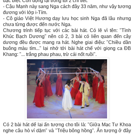
đặc biệt. Còn đọng lại trong tôi 2 chi tiết:
- Cậu Mạnh này sang Nga cách đây 33 năm, như vậy tương
đương với lớp i-Tím.
- Cô giáo Việt Hương dạy lưu học sinh Nga đã lâu nhưng
chưa từng được đến nước Nga.
Chương trình tiếp tục với các bài hát. Có lẽ vì tên: "Tình
Khúc Bạch Dương" nên có 2, 3 bài có liên quan đến cây
dương đều được mang ra hát. Nghe giai điệu: "Chiều dần
buông màu tím..." lại nhớ tới bài hát chế với giọng ca ĐB
Khang: "... trắng phau phau, trừ cái nốt ruồi".
Có 2 bài hát dể lại ấn tượng cho tôi là: "Giữa Mạc Tư Khoa
nghe câu hò ví dặm" và "Triệu bông hồng". Ấn tượng ở đây