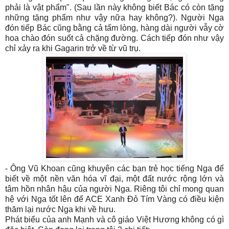
phải là vật phẩm". (Sau lần này không biết Bác có còn tặng
những tặng phẩm như vậy nữa hay không?). Người Nga
đón tiếp Bác cũng bằng cả tấm lòng, hàng dài người vẫy cờ
hoa chào đón suốt cả chặng đường. Cách tiếp đón như vậy
chỉ xảy ra khi Gagarin trở về từ vũ trụ.
- Ông Vũ Khoan cũng khuyên các bạn trẻ học tiếng Nga để
biết về một nền văn hóa vĩ đại, một đất nước rộng lớn và
tâm hồn nhân hậu của người Nga. Riêng tôi chỉ mong quan
hệ với Nga tốt lên để ACE Xanh Đỏ Tím Vàng có điều kiện
thăm lại nước Nga khi về hưu.
Phát biểu của anh Mạnh và cô giáo Việt Hương không có gì