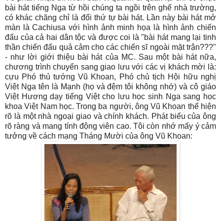
bài hát tiếng Nga từ hồi chúng ta ngồi trên ghế nhà trường,
có khác chăng chỉ là đổi thứ tự bài hát. Lần này bài hát mở
màn là Cachiusa với hình ảnh minh họa là hình ảnh chiến
đấu của cả hai dân tộc và được coi là "bài hát mang lại tinh
thần chiến đấu quả cảm cho các chiến sĩ ngoài mặt trận???"
- như lời giới thiệu bài hát của MC. Sau một bài hát nữa,
chương trình chuyển sang giao lưu với các vị khách mời là:
cựu Phó thủ tướng Vũ Khoan, Phó chủ tịch Hội hữu nghị
Việt Nga tên là Mạnh (họ và đệm tôi không nhớ) và cô giáo
Việt Hương dạy tiếng Việt cho lưu học sinh Nga sang học
khoa Việt Nam học. Trong ba người, ông Vũ Khoan thể hiện
rõ là một nhà ngoại giao và chính khách. Phát biểu của ông
rõ ràng và mang tính động viên cao. Tôi còn nhớ mấy ý cảm
tưởng về cách mạng Tháng Mười của ông Vũ Khoan: