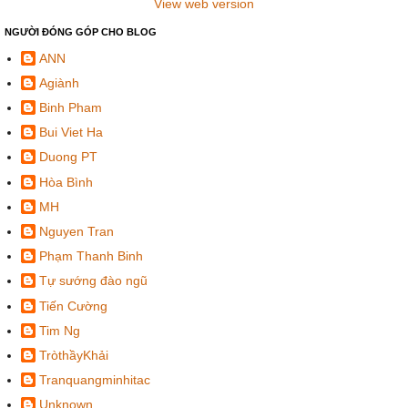
View web version
NGƯỜI ĐÓNG GÓP CHO BLOG
ANN
Agiành
Binh Pham
Bui Viet Ha
Duong PT
Hòa Bình
MH
Nguyen Tran
Phạm Thanh Binh
Tự sướng đào ngũ
Tiến Cường
Tim Ng
TròthầyKhải
Tranquangminhitac
Unknown