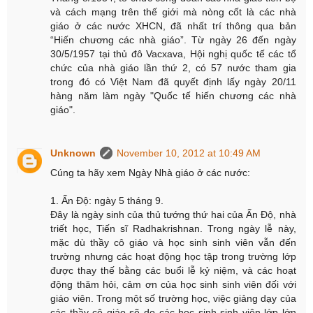
và cách mạng trên thế giới mà nòng cốt là các nhà
giáo ở các nước XHCN, đã nhất trí thông qua bản
“Hiến chương các nhà giáo”. Từ ngày 26 đến ngày
30/5/1957 tại thủ đô Vacxava, Hội nghị quốc tế các tổ
chức của nhà giáo lần thứ 2, có 57 nước tham gia
trong đó có Việt Nam đã quyết định lấy ngày 20/11
hàng năm làm ngày "Quốc tế hiến chương các nhà
giáo".
Unknown
November 10, 2012 at 10:49 AM
Cúng ta hãy xem Ngày Nhà giáo ở các nước:
1. Ấn Độ: ngày 5 tháng 9.
Đây là ngày sinh của thủ tướng thứ hai của Ấn Độ, nhà
triết học, Tiến sĩ Radhakrishnan. Trong ngày lễ này,
mặc dù thầy cô giáo và học sinh sinh viên vẫn đến
trường nhưng các hoạt động học tập trong trường lớp
được thay thế bằng các buổi lễ kỷ niệm, và các hoạt
động thăm hỏi, cảm ơn của học sinh sinh viên đối với
giáo viên. Trong một số trường học, việc giảng dạy của
các thầy cô giáo sẽ do các học sinh sinh viên lớp lớn