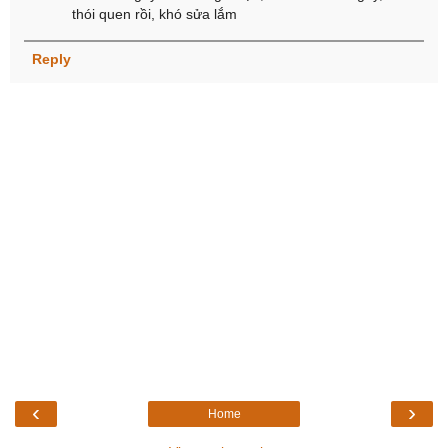
thói quen rồi, khó sửa lắm
Reply
‹
›
Home