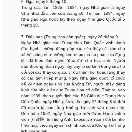
6. Nga: ngày 5 tháng 10.
Trong các năm 1965 - 1994, ngày Nhà giáo là ngày
Chủ nhật đầu tiên của tháng 10. Từ năm 1994, ngày
Nhà giáo Nga được lấy theo ngày Nhà giáo Quốc tế 5
tháng 10.
7. Đài Loan (Trung Hoa dân quốc): ngày 28 tháng 9.
Ngày Nhà giáo của Trung Hoa Dân Quốc vinh danh
đức hạnh, những đóng góp của của thầy cô giáo cho
xã hội cũng như những khó nhọc mà họ phải chịu đựng
khi đã theo đuổi nghề "đưa đò" cho học sinh. Người
dân thường nhân ngày này bày tỏ sự kính trọng của họ
đối với các thầy cô giáo, ví dụ thăm hỏi hoặc tặng thầy
cô các tấm thiệp mừng. Ngày Nhà giáo được tổ chức
để kỷ niệm ngày sinh của Khổng Tử, người thầy đáng
kính của nền giáo dục Trung Hoa cổ điển. Thật ra, vào
năm 1939, theo quyết định của Bộ Giáo dục Trung Hoa
Dân Quốc, ngày Nhà giáo lại là ngày 27 tháng 8 vì thời
đó người ta cho rằng Khổng Tử sinh vào ngày này.
Đến năm 1952, ngày Nhà giáo mới được Hành chính
viện (行政院, tên tiếng Anh: Executive Yuan) đổi lại như
hiện nay, theo ngày sinh chính xác của Khổng Tử trong
lịch Gregorian.