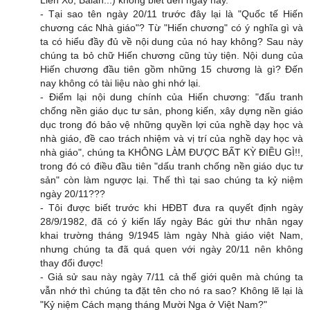
- Tại sao tên ngày 20/11 trước đây lại là "Quốc tế Hiến
chương các Nhà giáo"? Từ "Hiến chương" có ý nghĩa gì và
ta có hiểu đầy đủ về nội dung của nó hay không? Sau này
chúng ta bỏ chữ Hiến chương cũng tùy tiện. Nội dung của
Hiến chương đầu tiên gồm những 15 chương là gì? Đến
nay không có tài liệu nào ghi nhớ lại.
- Điểm lại nội dung chính của Hiến chương: "đấu tranh
chống nền giáo dục tư sản, phong kiến, xây dựng nền giáo
dục trong đó bảo vệ những quyền lợi của nghề dạy học và
nhà giáo, đề cao trách nhiệm và vị trí của nghề dạy học và
nhà giáo", chúng ta KHÔNG LÀM ĐƯỢC BẤT KỲ ĐIỀU GÌ!!,
trong đó có điều đầu tiên "dấu tranh chống nền giáo dục tư
sản" còn làm ngược lại. Thế thì tại sao chúng ta kỷ niệm
ngày 20/11???
- Tôi được biết trước khi HĐBT đưa ra quyết định ngày
28/9/1982, đã có ý kiến lấy ngày Bác gửi thư nhân ngay
khai trường tháng 9/1945 làm ngày Nhà giáo việt Nam,
nhưng chúng ta đã quá quen với ngày 20/11 nên không
thay đổi được!
- Giả sử sau này ngày 7/11 cả thế giới quên mà chúng ta
vẫn nhớ thì chúng ta đặt tên cho nó ra sao? Không lẽ lại là
"Kỷ niệm Cách mạng tháng Mười Nga ở Việt Nam?"