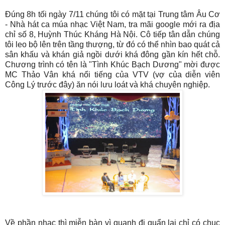
Đúng 8h tối ngày 7/11 chúng tôi có mặt tại Trung tâm Âu Cơ
- Nhà hát ca múa nhạc Việt Nam, tra mãi google mới ra địa
chỉ số 8, Huỳnh Thúc Kháng Hà Nội. Cô tiếp tân dẫn chúng
tôi leo bộ lên trên tầng thượng, từ đó có thể nhìn bao quát cả
sân khấu và khán giả ngồi dưới khá đông gần kín hết chỗ.
Chương trình có tên là "Tình Khúc Bạch Dương" mời được
MC Thảo Vân khá nổi tiếng của VTV (vợ của diễn viên
Công Lý trước đây) ăn nói lưu loát và khá chuyên nghiệp.
Về phần nhạc thì miễn bàn vì quanh đi quẩn lại chỉ có chục