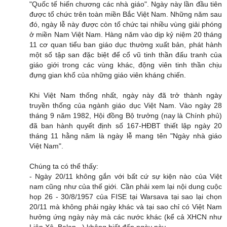
"Quốc tế hiến chương các nhà giáo". Ngày này lần đầu tiên
được tổ chức trên toàn miền Bắc Việt Nam. Những nǎm sau
đó, ngày lễ này được còn tổ chức tại nhiều vùng giải phóng
ở miền Nam Việt Nam. Hàng nǎm vào dịp kỷ niệm 20 tháng
11 cơ quan tiểu ban giáo dục thường xuất bản, phát hành
một số tập san đặc biệt để cổ vũ tinh thần đấu tranh của
giáo giới trong các vùng khác, động viên tinh thần chịu
đựng gian khổ của những giáo viên kháng chiến.
Khi Việt Nam thống nhất, ngày này đã trở thành ngày
truyền thống của ngành giáo dục Việt Nam. Vào ngày 28
tháng 9 năm 1982, Hội đồng Bộ trưởng (nay là Chính phủ)
đã ban hành quyết định số 167-HĐBT thiết lập ngày 20
tháng 11 hằng năm là ngày lễ mang tên "Ngày nhà giáo
Việt Nam".
Chúng ta có thể thấy:
- Ngày 20/11 không gắn với bất cứ sự kiện nào của Việt
nam cũng như của thế giới. Cần phải xem lại nội dung cuộc
họp 26 - 30/8/1957 của FISE tại Warsava tại sao lại chọn
20/11 mà không phải ngày khác và tại sao chỉ có Việt Nam
hưởng ứng ngày này mà các nước khác (kể cả XHCN như
Liên Xô, Balan...) không biết đến ngày này.