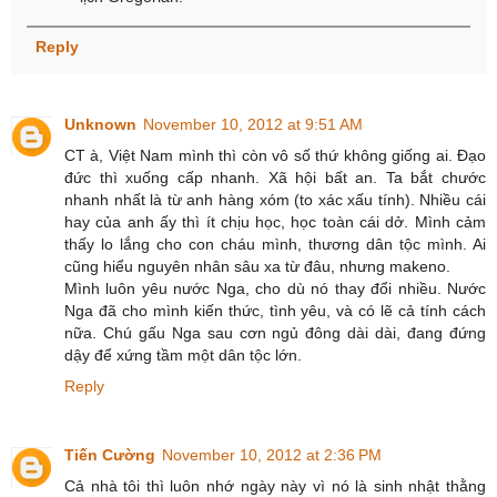
Reply
Unknown
November 10, 2012 at 9:51 AM
CT à, Việt Nam mình thì còn vô số thứ không giống ai. Đạo
đức thì xuống cấp nhanh. Xã hội bất an. Ta bắt chước
nhanh nhất là từ anh hàng xóm (to xác xấu tính). Nhiều cái
hay của anh ấy thì ít chịu học, học toàn cái dở. Mình cảm
thấy lo lắng cho con cháu mình, thương dân tộc mình. Ai
cũng hiểu nguyên nhân sâu xa từ đâu, nhưng makeno.
Mình luôn yêu nước Nga, cho dù nó thay đổi nhiều. Nước
Nga đã cho mình kiến thức, tình yêu, và có lẽ cả tính cách
nữa. Chú gấu Nga sau cơn ngủ đông dài dài, đang đứng
dậy để xứng tầm một dân tộc lớn.
Reply
Tiến Cường
November 10, 2012 at 2:36 PM
Cả nhà tôi thì luôn nhớ ngày này vì nó là sinh nhật thằng