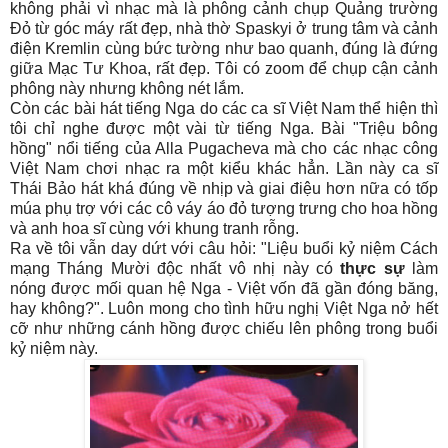
không phải vì nhạc mà là phông cảnh chụp Quảng trường
Đỏ từ góc máy rất đẹp, nhà thờ Spaskyi ở trung tâm và cảnh
điện Kremlin cùng bức tường như bao quanh, đúng là đứng
giữa Mạc Tư Khoa, rất đẹp. Tôi có zoom để chụp cận cảnh
phông này nhưng không nét lắm.
Còn các bài hát tiếng Nga do các ca sĩ Việt Nam thể hiện thì
tôi chỉ nghe được một vài từ tiếng Nga. Bài "Triệu bông
hồng" nổi tiếng của Alla Pugacheva mà cho các nhạc công
Việt Nam chơi nhạc ra một kiểu khác hẳn. Lần này ca sĩ
Thái Bảo hát khá đúng về nhịp và giai điệu hơn nữa có tốp
múa phụ trợ với các cô váy áo đỏ tượng trưng cho hoa hồng
và anh hoa sĩ cùng với khung tranh rỗng.
Ra về tôi vẫn day dứt với câu hỏi: "Liệu buổi kỷ niệm Cách
mạng Tháng Mười độc nhất vô nhị này có
thực sự
làm
nóng được mối quan hệ Nga - Việt vốn đã gần đóng băng,
hay không?". Luôn mong cho tình hữu nghị Việt Nga nở hết
cỡ như những cánh hồng được chiếu lên phông trong buổi
kỷ niệm này.