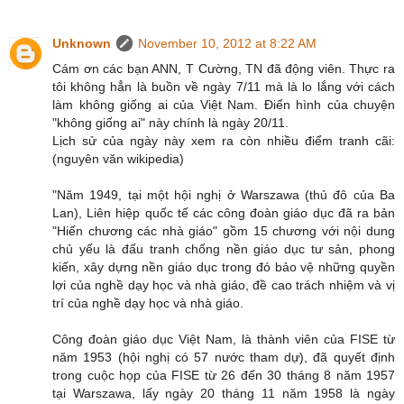
Unknown
November 10, 2012 at 8:22 AM
Cám ơn các bạn ANN, T Cường, TN đã động viên. Thực ra
tôi không hẳn là buồn về ngày 7/11 mà là lo lắng với cách
làm không giống ai của Việt Nam. Điển hình của chuyện
"không giống ai" này chính là ngày 20/11.
Lịch sử của ngày này xem ra còn nhiều điểm tranh cãi:
(nguyên văn wikipedia)
"Nǎm 1949, tại một hội nghị ở Warszawa (thủ đô của Ba
Lan), Liên hiệp quốc tế các công đoàn giáo dục đã ra bản
"Hiến chương các nhà giáo" gồm 15 chương với nội dung
chủ yếu là đấu tranh chống nền giáo dục tư sản, phong
kiến, xây dựng nền giáo dục trong đó bảo vệ những quyền
lợi của nghề dạy học và nhà giáo, đề cao trách nhiệm và vị
trí của nghề dạy học và nhà giáo.
Công đoàn giáo dục Việt Nam, là thành viên của FISE từ
năm 1953 (hội nghị có 57 nước tham dự), đã quyết định
trong cuộc họp của FISE từ 26 đến 30 tháng 8 năm 1957
tại Warszawa, lấy ngày 20 tháng 11 năm 1958 là ngày