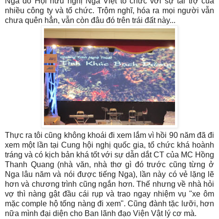
Nga do Hội hữu nghị Nga Việt tổ chức với sự tài trợ của
nhiều công ty và tổ chức. Trộm nghĩ, hóa ra mọi người vẫn
chưa quên hẳn, vẫn còn đâu đó trên trái đất này...
Thực ra tôi cũng không khoái đi xem lắm vì hồi 90 năm đã đi
xem một lần tại Cung hội nghị quốc gia, tổ chức khá hoành
tráng và có kịch bản khá tốt với sự dẫn dắt CT của MC Hồng
Thanh Quang (nhà văn, nhà thơ gì đó trước cũng từng ở
Nga lâu năm và nói được tiếng Nga), lần này có vẻ lặng lẽ
hơn và chương trình cũng ngắn hơn. Thế nhưng về nhà hỏi
vợ thì nàng gật đầu cái rụp và trao ngay nhiệm vụ "xe ôm
mặc comple hộ tống nàng đi xem". Cũng đành tặc lưỡi, hơn
nữa mình đại diện cho Ban lãnh đạo Viện Vật lý cơ mà.