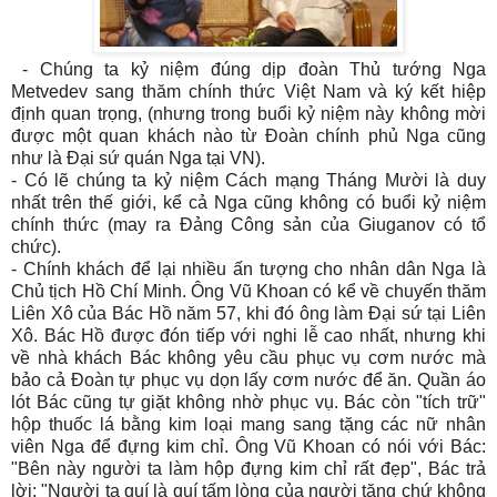
- Chúng ta kỷ niệm đúng dịp đoàn Thủ tướng Nga
Metvedev sang thăm chính thức Việt Nam và ký kết hiệp
định quan trọng, (nhưng trong buổi kỷ niệm này không mời
được một quan khách nào từ Đoàn chính phủ Nga cũng
như là Đại sứ quán Nga tại VN).
- Có lẽ chúng ta kỷ niệm Cách mạng Tháng Mười là duy
nhất trên thế giới, kể cả Nga cũng không có buổi kỷ niệm
chính thức (may ra Đảng Công sản của Giuganov có tổ
chức).
- Chính khách để lại nhiều ấn tượng cho nhân dân Nga là
Chủ tịch Hồ Chí Minh. Ông Vũ Khoan có kể về chuyến thăm
Liên Xô của Bác Hồ năm 57, khi đó ông làm Đại sứ tại Liên
Xô. Bác Hồ được đón tiếp với nghi lễ cao nhất, nhưng khi
về nhà khách Bác không yêu cầu phục vụ cơm nước mà
bảo cả Đoàn tự phục vụ dọn lấy cơm nước để ăn. Quần áo
lót Bác cũng tự giặt không nhờ phục vụ. Bác còn "tích trữ"
hộp thuốc lá bằng kim loại mang sang tặng các nữ nhân
viên Nga để đựng kim chỉ. Ông Vũ Khoan có nói với Bác:
"Bên này người ta làm hộp đựng kim chỉ rất đẹp", Bác trả
lời: "Người ta quí là quí tấm lòng của người tặng chứ không