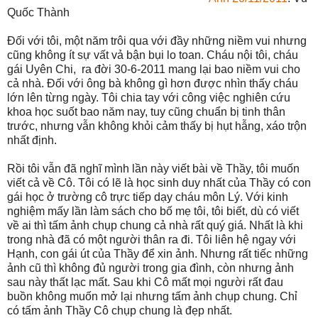
Quốc Thành
Đối với tôi, một năm trôi qua với đầy những niềm vui nhưng
cũng không ít sự vất vả bận bụi lo toan. Cháu nội tôi, cháu
gái Uyên Chi, ra đời 30-6-2011 mang lại bao niềm vui cho
cả nhà. Đối với ông bà không gì hơn được nhìn thấy cháu
lớn lên từng ngày. Tôi chia tay với công việc nghiên cứu
khoa học suốt bao năm nay, tuy cũng chuẩn bị tinh thân
trước, nhưng vẫn không khỏi cảm thấy bị hụt hẫng, xáo trộn
nhất định.
Rồi tôi vẫn đã nghĩ mình lần này viết bài về Thầy, tôi muốn
viết cả về Cô. Tôi có lẽ là học sinh duy nhất của Thầy có con
gái học ở trường cô trực tiếp dạy cháu môn Lý. Với kinh
nghiệm mấy lần làm sách cho bố mẹ tôi, tôi biết, dù có viết
về ai thì tấm ảnh chụp chung cả nhà rất quý giá. Nhất là khi
trong nhà đã có một người thân ra đi. Tôi liên hệ ngay với
Hạnh, con gái út của Thầy để xin ảnh. Nhưng rất tiếc những
ảnh cũ thì không đủ người trong gia đình, còn nhưng ảnh
sau này thất lạc mất. Sau khi Cô mất mọi người rất đau
buồn không muốn mở lại nhưng tấm ảnh chụp chung. Chỉ
có tấm ảnh Thầy Cô chụp chung là đẹp nhất.