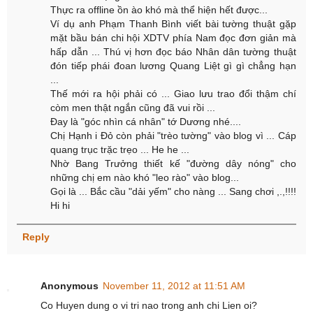
Thực ra offline ồn ào khó mà thể hiện hết được...
Ví dụ anh Phạm Thanh Bình viết bài tường thuật gặp
mặt bầu bán chi hội XDTV phía Nam đọc đơn giản mà
hấp dẫn ... Thú vị hơn đọc báo Nhân dân tường thuật
đón tiếp phái đoan lương Quang Liệt gì gì chẳng hạn
...
Thế mới ra hội phải có ... Giao lưu trao đổi thậm chí
còm men thật ngắn cũng đã vui rồi ...
Đay là "góc nhìn cá nhân" tớ Dương nhé....
Chị Hạnh i Đỏ còn phải "trèo tường" vào blog vì ... Cáp
quang trục trặc trẹo ... He he ...
Nhờ Bang Trưởng thiết kế "đường dây nóng" cho
những chị em nào khó "leo rào" vào blog...
Gọi là ... Bắc cầu "dải yếm" cho nàng ... Sang chơi ,.,!!!!
Hi hi
Reply
Anonymous
November 11, 2012 at 11:51 AM
Co Huyen dung o vi tri nao trong anh chi Lien oi?