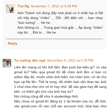
Tim Ng
November 7, 2012 at 3:48 PM
Anh Thành nói đúng đấy nhà phải có ít nhất hai vị Nữ
nhi hãy dùng "chiêu" ... Dỗi - đối diện với ... ban nhạc
"bức tường" ... He he
Anh không có ... Trung gian hoà giải ... Áp dụng "chiêu"
này thì ... Đói to ... He he
Reply
Tự sướng đào ngũ
November 6, 2012 at 5:25 PM
Liên lên mạng có khí thế lắm. Bạn post bài kiểu gì? có vào
gmail ko? Nếu qua gmail thì dễ chèn ảnh lắm vì bạn có
editor đầy đủ, muốn chèn ảnh bấm nút chèn ảnh, nó sẽ cho
bạn up file lên. Thế là xong, tất nhiên bạn cần thao tác ảnh
1 chút nữa như cho nó to hay nhỏ, để vào giưa hay để sang
bên, có thêm ghi chú của ảnh hay ko?
Nói chũng cũng dễ như ở studentkgu thôi.
Nếu chưa có gmail thì đăng ký 1 tài khoản của nó, đễ thôi,
vào gmail.com rồi vào chỗ tạo account mới, khai báo như