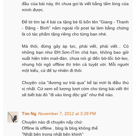
đầu của bài này, thì chưa gọi là viết bằng tấm lòng của
mình được.
Để tớ tìm lại 4 bài ca tặng bè lũ bốn tên "Giang - Thanh
- Đặng - Bình" năm ngoái rồi post lại làm bằng chứng
là có tác phẩm tặng riêng cho từng bạn nhé.
Mà thôi, đừng gây áp lực, phải viết, phải viết... Có
những bạn như ĐH.Sơn-iTím chả hạn, không bao giờ
xuất hiện trên mail-đàn, chưa nói gì đến bờ-lốc bờ-leo,
nhưng hội ngộ offline thì trên cả tuyệt vời. Mỗi người
một kiểu, cứ để tự nhiên đi thôi.
Chuyện của "đương sự trải qua" kể lại mới là điều thú
vị nhất. Cứ xem số lượng lượt còm cho từng bài viết thì
sẽ biết bài đó "đi vào lòng độc giả" như thế nào.
Tim Ng
November 7, 2012 at 3:28 PM
Chuyện nào đi chuyện nấy chứ:
Offline là offline , blog là blog không thể
"Nhất bên trọng nhất bên khinh"