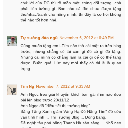
chứ lời của DC thì rõ mồn một, trúng đối tượng, chà
phải liên tưởng gì. Bạn nào cả đời chưa được tặng
thơ/nhạc/tranh cho riêng mình, thì đây là cơ hội không
thể nào tốt hơn nhé.
Tự sướng đào ngũ
November 6, 2012 at 6:49 PM
Cũng muốn tặng em i-Tím nào thò cái mặt ra trên blog
trước, nhưng chẳng có tài cán gì để có gì đó tặng.
Những cái mình có chẳng làm ra cái gì để có thể tặng
được. Buồn quá. Lúc này mới thấy có tài lẻ là quan
trọng.
Tim Ng
November 7, 2012 at 9:33 AM
Anh Ngọc treo giải khuyến khích bạn gái iTim nào đưa
bài lên blog trước 20/11/12
Anh Ngọc đã "điều tiết thị trường blog"
Bằng Tăng Xanh giảm Vàng Hạ Đỏ Nâng Tím" để cứu
vãn tình hình ... Thị Trường Blog ... Đóng băng.
Đề nghị: tàu phá băng Thanh Hà sẵn sàng ... Nhổ neo