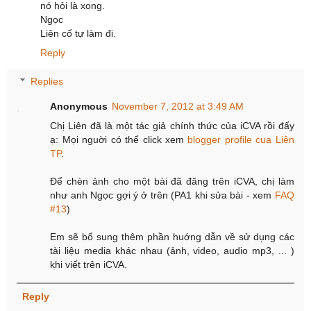
nó hỏi là xong.
Ngọc
Liên cố tự làm đi.
Reply
Replies
Anonymous
November 7, 2012 at 3:49 AM
Chị Liên đã là một tác giả chính thức của iCVA rồi đấy
ạ: Mọi nguời có thể click xem
blogger profile cua Liên
TP
.
Để chèn ảnh cho một bài đã đăng trên iCVA, chị làm
như anh Ngọc gợi ý ở trên (PA1 khi sửa bài - xem
FAQ
#13
)
Em sẽ bổ sung thêm phần huớng dẫn về sử dụng các
tài liệu media khác nhau (ảnh, video, audio mp3, ... )
khi viết trên iCVA.
Reply