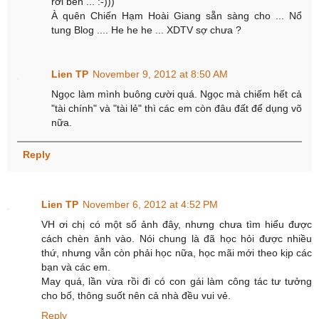
rời bến ... :-)))
À quên Chiến Hạm Hoài Giang sẵn sàng cho ... Nổ
tung Blog .... He he he ... XDTV sợ chưa ?
Lien TP
November 9, 2012 at 8:50 AM
Ngọc làm mình buông cười quá. Ngọc mà chiếm hết cả
"tài chính" và "tài lẻ" thì các em còn đâu đất để dụng võ
nữa.
Reply
Lien TP
November 6, 2012 at 4:52 PM
VH ơi chị có một số ảnh đây, nhưng chưa tìm hiểu được
cách chèn ảnh vào. Nói chung là đã học hỏi được nhiều
thứ, nhưng vẫn còn phải học nữa, học mãi mới theo kịp các
bạn và các em.
May quá, lần vừa rồi đi có con gái làm công tác tư tưởng
cho bố, thông suốt nên cả nhà đều vui vẻ.
Reply