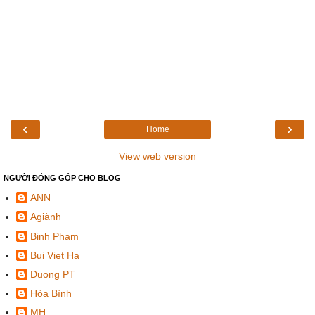
‹
›
Home
View web version
NGƯỜI ĐÓNG GÓP CHO BLOG
ANN
Agiành
Binh Pham
Bui Viet Ha
Duong PT
Hòa Bình
MH