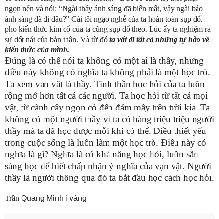
ngọn nến và nói: “Ngài thấy ánh sáng đã biến mất, vậy ngài bảo
ánh sáng đã đi đâu?” Cái tôi ngạo nghễ của ta hoàn toàn sụp đổ,
pho kiến thức kim cổ của ta cũng sụp đổ theo. Lúc ấy ta nghiệm ra
sự dốt nát của bản thân. Và từ đó
ta vất đi tất cả những tự hào về
kiến thức của mình.
Đúng là có thể nói ta không có một ai là thầy, nhưng
điều này không có nghĩa ta không phải là một học trò.
Ta xem vạn vật là thầy. Tinh thần học hỏi của ta luôn
rộng mở hơn tất cả các người. Ta học hỏi từ tất cả mọi
vật, từ cành cây ngọn cỏ đến đám mây trên trời kia. Ta
không có một người thầy vì ta có hàng triệu triệu người
thầy mà ta đã học được mỗi khi có thể. Điều thiết yếu
trong cuộc sống là luôn làm một học trò. Điều này có
nghĩa là gì? Nghĩa là có khả năng học hỏi, luôn sẵn
sàng học để biết chấp nhận ý nghĩa của vạn vật. Người
thầy là người thông qua đó ta bắt đầu học cách học hỏi.
Trần
Quang Minh i v
àng