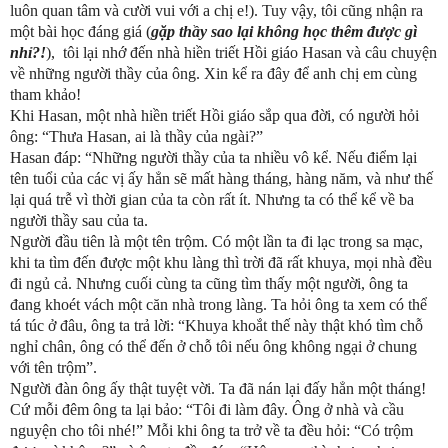
luôn quan tâm và cười vui với a chị e!). Tuy vậy, tôi cũng nhận ra
một bài học đáng giá (
gặp thầy sao lại không học thêm được gì
nhỉ?!
),
tôi lại nhớ đến nhà hiền triết Hồi giáo Hasan và câu chuyện
về những người thầy của ông. Xin kể ra đây để anh chị em cùng
tham khảo!
Khi Hasan, một nhà hiền triết Hồi giáo sắp qua đời, có người hỏi
ông: “Thưa Hasan, ai là thầy của ngài?”
Hasan đáp: “Những người thầy của ta nhiều vô kể. Nếu điểm lại
tên tuổi của các vị ấy hẳn sẽ mất hàng tháng, hàng năm, và như thế
lại quá trễ vì thời gian của ta còn rất ít. Nhưng ta có thể kể về ba
người thầy sau của ta.
Người đầu tiên là một tên trộm. Có một lần ta đi lạc trong sa mạc,
khi ta tìm đến được một khu làng thì trời đã rất khuya, mọi nhà đều
đi ngủ cả. Nhưng cuối cùng ta cũng tìm thấy một người, ông ta
đang khoét vách một căn nhà trong làng. Ta hỏi ông ta xem có thể
tá túc ở đâu, ông ta trả lời: “Khuya khoắt thế này thật khó tìm chỗ
nghỉ chân, ông có thể đến ở chỗ tôi nếu ông không ngại ở chung
với tên trộm”.
Người đàn ông ấy thật tuyệt vời. Ta đã nán lại đấy hẳn một tháng!
Cứ mỗi đêm ông ta lại bảo: “Tôi đi làm đây. Ông ở nhà và cầu
nguyện cho tôi nhé!” Mỗi khi ông ta trở về ta đều hỏi: “Có trộm