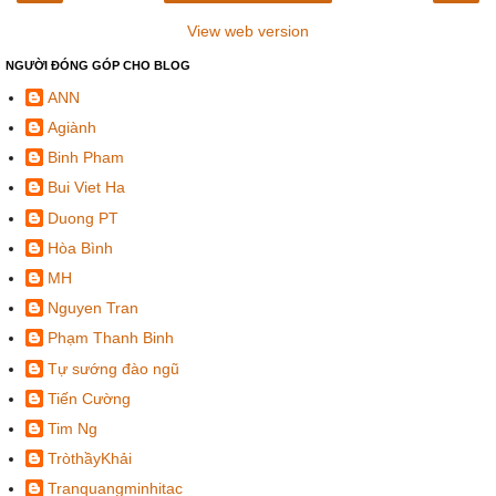
View web version
NGƯỜI ĐÓNG GÓP CHO BLOG
ANN
Agiành
Binh Pham
Bui Viet Ha
Duong PT
Hòa Bình
MH
Nguyen Tran
Phạm Thanh Binh
Tự sướng đào ngũ
Tiến Cường
Tim Ng
TròthầyKhải
Tranquangminhitac