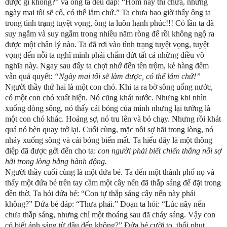
được gì không?” và ông ta đều đáp: “Hôm nay thì chưa, nhưng
ngày mai tôi sẽ cố, có thể lắm chứ.” Ta chưa bao giờ thấy ông ta
trong tình trạng tuyệt vọng, ông ta luôn hạnh phúc!!! Có lần ta đã
suy ngẫm và suy ngẫm trong nhiều năm ròng để rồi không ngộ ra
được một chân lý nào. Ta đã rơi vào tình trạng tuyệt vọng, tuyệt
vọng đến nỗi ta nghĩ mình phải chấm dứt tất cả những điều vô
nghĩa này. Ngay sau đấy ta chợt nhớ đến tên trộm, kẻ hàng đêm
vẫn quả quyết:
“Ngày mai tôi sẽ làm được, có thể lắm chứ!”
Người thầy thứ hai là một con chó. Khi ta ra bờ sông uống nước,
có một con chó xuất hiện. Nó cũng khát nước. Nhưng khi nhìn
xuống dòng sông, nó thấy cái bóng của mình nhưng lại tưởng là
một con chó khác. Hoảng sợ, nó tru lên và bỏ chạy. Nhưng rồi khát
quá nó bèn quay trở lại. Cuối cùng, mặc nỗi sợ hãi trong lòng, nó
nhảy xuống sông và cái bóng biến mất. Ta hiểu đây là một thông
điệp đã được gởi đến cho ta:
con người phải biết chiến thắng nỗi sợ
hãi trong lòng bằng hành động.
Người thầy cuối cùng là một đứa bé. Ta đến một thành phố nọ và
thấy một đứa bé trên tay cầm một cây nến đã thắp sáng để đặt trong
đền thờ. Ta hỏi đứa bé: “Con tự thắp sáng cây nến này phải
không?” Đứa bé đáp: “Thưa phải.” Đoạn ta hỏi: “Lúc nãy nến
chưa thắp sáng, nhưng chỉ một thoáng sau đã cháy sáng. Vậy con
có biết ánh sáng từ đâu đến không?” Đứa bé cười to, thổi phụt