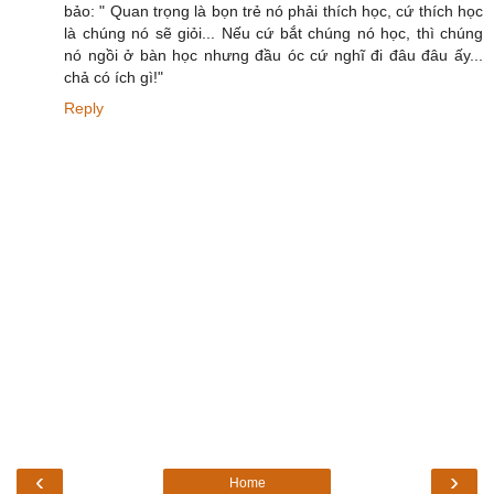
bảo: " Quan trọng là bọn trẻ nó phải thích học, cứ thích học
là chúng nó sẽ giỏi... Nếu cứ bắt chúng nó học, thì chúng
nó ngồi ở bàn học nhưng đầu óc cứ nghĩ đi đâu đâu ấy...
chả có ích gì!"
Reply
‹
›
Home