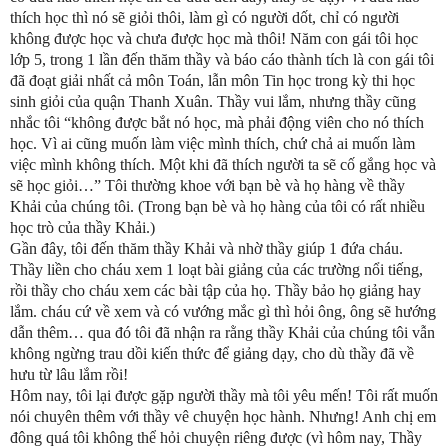
thích học thì nó sẽ giỏi thôi, làm gì có người dốt, chỉ có người
không được học và chưa được học mà thôi! Năm con gái tôi học
lớp 5, trong 1 lần đến thăm thầy và báo cáo thành tích là con gái tôi
đã đoạt giải nhất cả môn Toán, lẫn môn Tin học trong kỳ thi học
sinh giỏi của quận Thanh Xuân. Thầy vui lắm, nhưng thầy cũng
nhắc tôi “không được bắt nó học, mà phải động viên cho nó thích
học. Vì ai cũng muốn làm việc mình thích, chứ chả ai muốn làm
việc mình không thích. Một khi đã thích người ta sẽ cố gắng học và
sẽ học giỏi…” Tôi thường khoe với bạn bè và họ hàng về thầy
Khải của chúng tôi. (Trong bạn bè và họ hàng của tôi có rất nhiều
học trò của thầy Khải.)
Gần đây, tôi đến thăm thầy Khải và nhờ thầy giúp 1 đứa cháu.
Thầy liền cho cháu xem 1 loạt bài giảng của các trường nổi tiếng,
rồi thầy cho cháu xem các bài tập của họ. Thầy bảo họ giảng hay
lắm. cháu cứ về xem và có vướng mắc gì thì hỏi ông, ông sẽ hướng
dẫn thêm… qua đó tôi đã nhận ra rằng thầy Khải của chúng tôi vẫn
không ngừng trau dồi kiến thức để giảng dạy, cho dù thầy đã về
hưu từ lâu lắm rồi!
Hôm nay, tôi lại được gặp người thầy mà tôi yêu mến! Tôi rất muốn
nói chuyên thêm với thầy vê chuyện học hành. Nhưng! Anh chị em
đông quá tôi không thể hỏi chuyện riêng được (vì hôm nay, Thầy