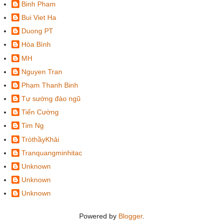
Binh Pham
Bui Viet Ha
Duong PT
Hòa Bình
MH
Nguyen Tran
Phạm Thanh Binh
Tự sướng đào ngũ
Tiến Cường
Tim Ng
TròthầyKhải
Tranquangminhitac
Unknown
Unknown
Unknown
Powered by
Blogger
.