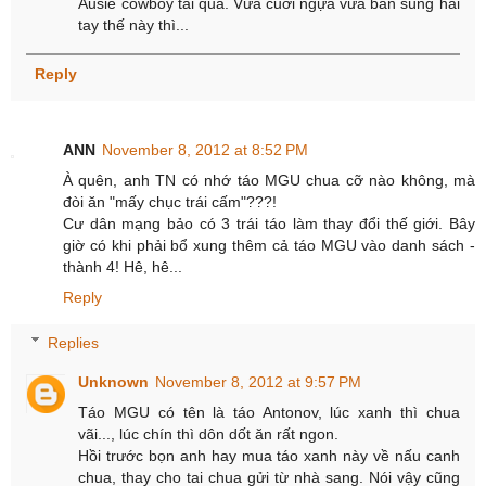
Ausie cowboy tài quá. Vừa cuỡi ngựa vừa bắn súng hai
tay thế này thì...
Reply
ANN
November 8, 2012 at 8:52 PM
À quên, anh TN có nhớ táo MGU chua cỡ nào không, mà
đòi ăn "mấy chục trái cấm"???!
Cư dân mạng bảo có 3 trái táo làm thay đổi thế giới. Bây
giờ có khi phải bổ xung thêm cả táo MGU vào danh sách -
thành 4! Hê, hê...
Reply
Replies
Unknown
November 8, 2012 at 9:57 PM
Táo MGU có tên là táo Antonov, lúc xanh thì chua
vãi..., lúc chín thì dôn dốt ăn rất ngon.
Hồi trước bọn anh hay mua táo xanh này về nấu canh
chua, thay cho tai chua gửi từ nhà sang. Nói vậy cũng