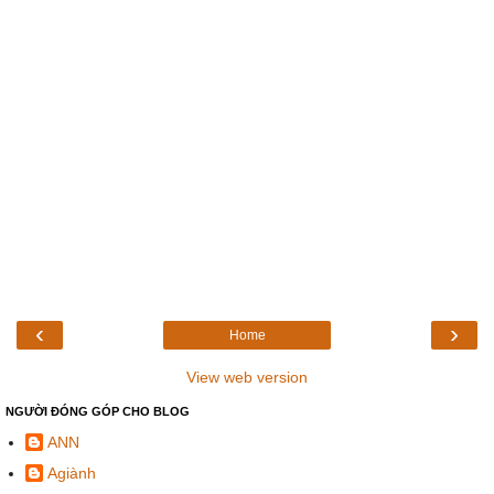
‹
›
Home
View web version
NGƯỜI ĐÓNG GÓP CHO BLOG
ANN
Agiành