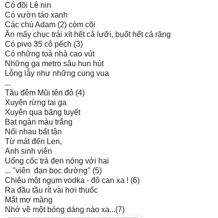
Có đồi Lê nin
Có vườn táo xanh
Các chú Adam (2) còm cõi
Ăn mấy chục trái xít hết cả lưỡi, buốt hết cả răng
Có pivo 35 cô pếch (3)
Có những toà nhà cao vút
Những ga metro sâu hun hút
Lỗng lẫy như những cung vua
...
Tầu đêm Mũi tên đỏ (4)
Xuyên rừng tai ga
Xuyên qua băng tuyết
Bạt ngàn màu trắng
Nối nhau bất tận
Từ mát đến Len,
Anh sinh viên
Uống cốc trà đen nóng với hai
... "viên đạn bọc đường" (5)
Chiêu một ngụm vodka - đô can xa ! (6)
Ra đầu tầu rít vài hơi thuốc
Mắt mơ màng
Nhớ về một bóng dáng nào xa...(7)