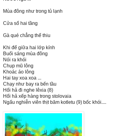
Mùa đông như trong tủ lạnh
Cửa sổ hai tầng
Gà qué chẳng thể thiu
Khi để giữa hai lớp kính
Buổi sáng mùa đông
Nói ra khói
Chụp mũ lông
Khoác áo lông
Hai tay xoa xoa ...
Chạy như bay ra bến tầu
Hối hả đi nghe lêxia (8)
Hối hả xếp hàng trong stolovaia
Ngấu nghiễn viên thịt băm kotletu (9) bốc khói....