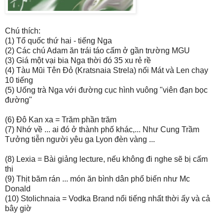
Chú thích:
(1) Tổ quốc thứ hai - tiếng Nga
(2) Các chú Adam ăn trái táo cấm ở gần trường MGU
(3) Giá một vại bia Nga thời đó 35 xu rẻ rề
(4) Tàu Mũi Tên Đỏ (Kratsnaia Strela) nối Mát và Len chạy
10 tiếng
(5) Uống trà Nga với đường cục hình vuông "viên đạn bọc
đường"
(6) Đô Kan xa = Trăm phần trăm
(7) Nhớ về ... ai đó ở thành phố khác,... Như Cung Trầm
Tưởng tiễn người yêu ga Lyon đèn vàng ...
(8) Lexia = Bài giảng lecture, nếu không đi nghe sẽ bị cấm
thi
(9) Thịt băm rán ... món ăn bình dân phổ biến như Mc
Donald
(10) Stolichnaia = Vodka Brand nổi tiếng nhất thời ấy và cả
bây giờ