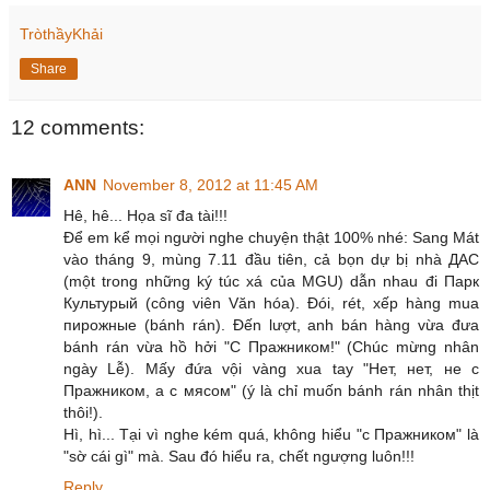
TròthầyKhải
Share
12 comments:
ANN
November 8, 2012 at 11:45 AM
Hê, hê... Họa sĩ đa tài!!!
Để em kể mọi người nghe chuyện thật 100% nhé: Sang Mát
vào tháng 9, mùng 7.11 đầu tiên, cả bọn dự bị nhà ДАС
(một trong những ký túc xá của MGU) dẫn nhau đi Парк
Культурый (công viên Văn hóa). Đói, rét, xếp hàng mua
пирожные (bánh rán). Đến lượt, anh bán hàng vừa đưa
bánh rán vừa hồ hởi "С Пражником!" (Chúc mừng nhân
ngày Lễ). Mấy đứa vội vàng xua tay "Нет, нет, не с
Пражником, а с мясом" (ý là chỉ muốn bánh rán nhân thịt
thôi!).
Hì, hì... Tại vì nghe kém quá, không hiểu "с Пражником" là
"sờ cái gì" mà. Sau đó hiểu ra, chết ngượng luôn!!!
Reply