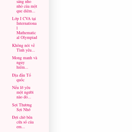
sáng nho
nhỏ của một
que diêm...
Lớp I CVA tại
Internationa
l
Mathematic
al Olympiad
Không nói về
Tình yêu...
Mong manh và
nguy
hiểm...
Địa đầu Tổ
quốc
Nếu lỡ yêu
một người
nào đó...
Sợi Thương
Sợi Nhớ
Đợi chờ bên
cửa sổ của
em...