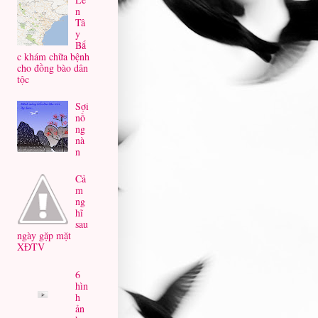
n
Tâ
y
Bắ
c khám chữa bệnh
cho đồng bào dân
tộc
Sợi
nồ
ng
nà
n
Cả
m
ng
hĩ
sau
ngày gặp mặt
XĐTV
6
hìn
h
ản