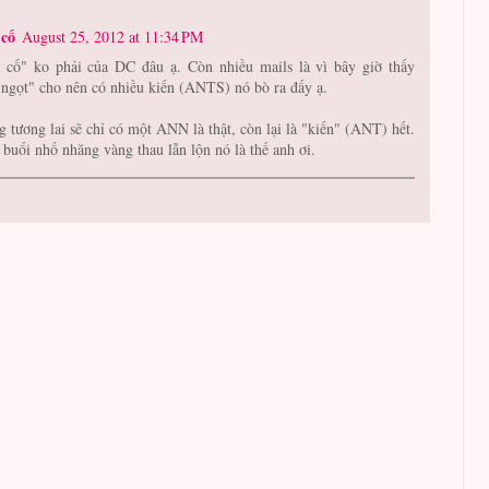
cố
August 25, 2012 at 11:34 PM
 cố" ko phải của DC đâu ạ. Còn nhiều mails là vì bây giờ thấy
 ngọt" cho nên có nhiều kiến (ANTS) nó bò ra đấy ạ.
g tương lai sẽ chỉ có một ANN là thật, còn lại là "kiến" (ANT) hết.
 buổi nhố nhăng vàng thau lẫn lộn nó là thế anh ơi.