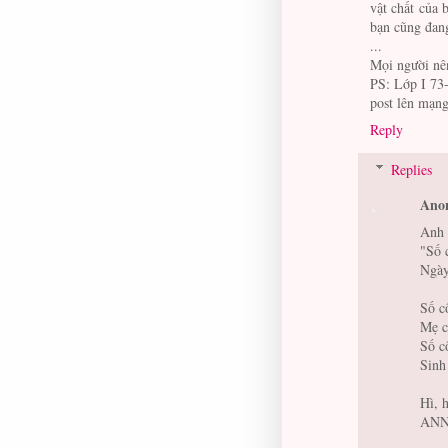
vật chất của 
bạn cũng đang
...
Mọi người nên
PS: Lớp I 73-
post lên mạng
Reply
Replies
Ano
Anh 
"Số 
Ngày
Số c
Mẹ c
Số c
Sinh 
Hì, h
AN