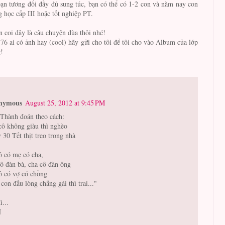
bạn tương đối đầy đủ sung túc, bạn có thể có 1-2 con và năm nay con
 học cấp III hoặc tốt nghiệp PT.
 coi đây là câu chuyện đùa thôi nhé!
76 ai có ảnh hay (cool) hãy gửi cho tôi để tôi cho vào Album của lớp
!
nymous
August 25, 2012 at 9:45 PM
Thành đoán theo cách:
cô không giàu thì nghèo
 30 Tết thịt treo trong nhà
ô có mẹ có cha,
ô đàn bà, cha cô đàn ông
ô có vợ có chồng
con đầu lòng chẳng gái thì trai..."
ì...
N