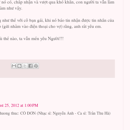
 nó có, chấp nhận và vượt qua khó khăn, con người ta vẫn làm
làm như vậy.
g như thế với cô bạn gái, khi nó báo tin nhận được tin nhắn của
 (gửi nhầm vào điện thoại cho vợ) rằng, anh rất yêu em.
ù thế nào, ta vẫn mến yêu Người!!!
st 25, 2012 at 1:00 PM
thuong thuc: CÔ ĐƠN (Nhạc sĩ: Nguyễn Ánh - Ca sĩ: Trần Thu Hà)