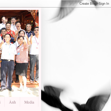
i
Ảnh
Media