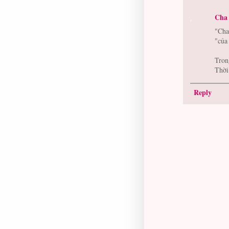
Cha 
"Cha
"của
Tron
Thời
Reply