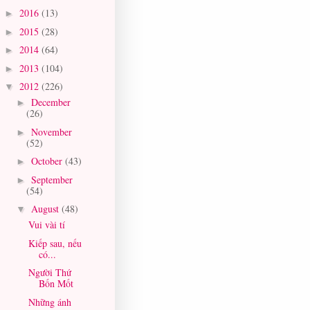
2016
(13)
►
2015
(28)
►
2014
(64)
►
2013
(104)
►
2012
(226)
▼
December
►
(26)
November
►
(52)
October
(43)
►
September
►
(54)
August
(48)
▼
Vui vài tí
Kiếp sau, nếu
có...
Người Thứ
Bốn Mốt
Những ánh