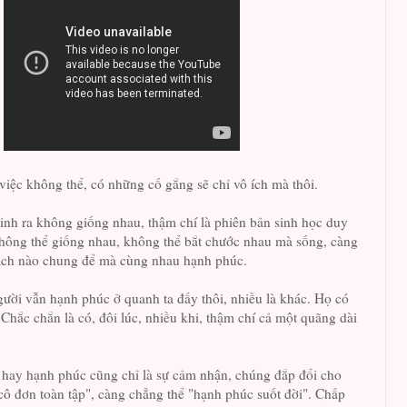
việc không thể, có những cố gắng sẽ chỉ vô ích mà thôi.
inh ra không giống nhau, thậm chí là phiên bản sinh học duy
không thể giống nhau, không thể bắt chước nhau mà sống, càng
ch nào chung để mà cùng nhau hạnh phúc.
ời vẫn hạnh phúc ở quanh ta đấy thôi, nhiều là khác. Họ có
Chắc chắn là có, đôi lúc, nhiều khi, thậm chí cả một quãng dài
 hay hạnh phúc cũng chỉ là sự cảm nhận, chúng đắp đổi cho
cô đơn toàn tập", càng chẳng thể "hạnh phúc suốt đời". Chấp