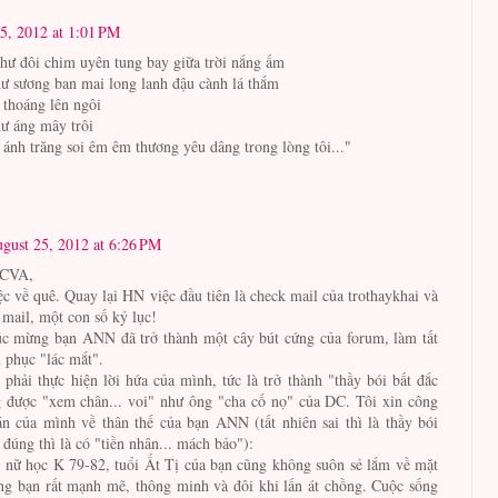
5, 2012 at 1:01 PM
hư đôi chim uyên tung bay giữa trời nắng ấm
ư sương ban mai long lanh đậu cành lá thắm
 thoáng lên ngôi
ư áng mây trôi
ánh trăng soi êm êm thương yêu dâng trong lòng tôi..."
gust 25, 2012 at 6:26 PM
iCVA,
ệc về quê. Quay lại HN việc đầu tiên là check mail của trothaykhai và
mail, một con số kỷ lục!
úc mừng bạn ANN đã trở thành một cây bút cứng của forum, làm tất
 phục "lác mắt".
phải thực hiện lời hứa của mình, tức là trở thành "thầy bói bất đắc
 được "xem chân... voi" như ông "cha cố nọ" của DC. Tôi xin công
n của mình về thân thế của bạn ANN (tất nhiên sai thì là thầy bói
đúng thì là có "tiền nhân... mách bảo"):
 nữ học K 79-82, tuổi Ất Tị của bạn cũng không suôn sẻ lắm về mặt
ng bạn rất mạnh mẽ, thông minh và đôi khi lấn át chồng. Cuộc sống