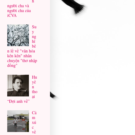
h
người cha và
người cha của
iCVA
Su
y
ng
hĩ
bê
n lề về "văn hóa
kên kên" nhân
chuyện "thơ nhập
đồng"
Hu
yề
n
tho
ại
“Đợi anh về”
Cả
m
xú
c
về