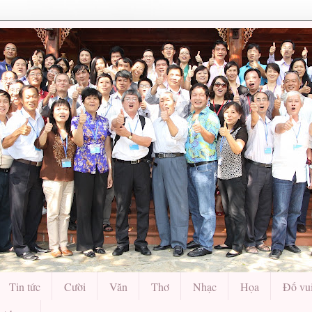
Tin tức
Cười
Văn
Thơ
Nhạc
Họa
Đố vu