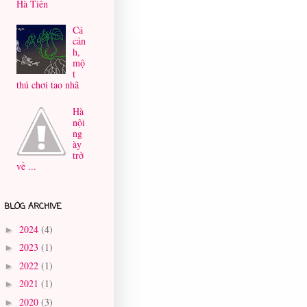
Hà Tiên
Cá
cản
h,
mộ
t
thú chơi tao nhã
Hà
nội
ng
ày
trở
về ...
BLOG ARCHIVE
2024
(4)
►
2023
(1)
►
2022
(1)
►
2021
(1)
►
2020
(3)
►