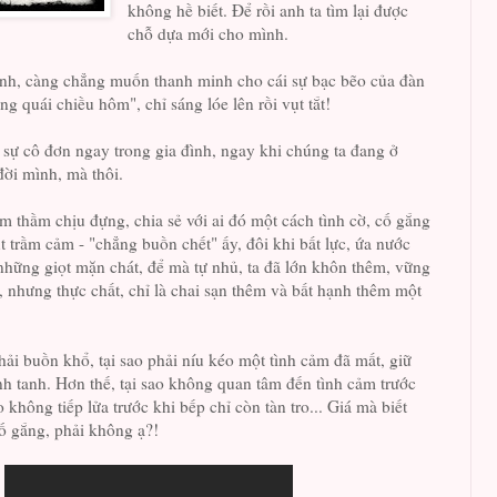
không hề biết. Để rồi anh ta tìm lại được
chỗ dựa mới cho mình.
nh, càng chẳng muốn thanh minh cho cái sự bạc bẽo của đàn
ng quái chiều hôm", chỉ sáng lóe lên rồi vụt tắt!
 sự cô đơn ngay trong gia đình, ngay khi chúng ta đang ở
đời mình, mà thôi.
m thầm chịu đựng, chia sẻ với ai đó một cách tình cờ, cố gắng
 trầm cảm - "chẳng buồn chết" ấy, đôi khi bất lực, ứa nước
t những giọt mặn chát, để mà tự nhủ, ta đã lớn khôn thêm, vững
 nhưng thực chất, chỉ là chai sạn thêm và bất hạnh thêm một
 phải buồn khổ, tại sao phải níu kéo một tình cảm đã mất, giữ
nh tanh. Hơn thế, tại sao không quan tâm đến tình cảm trước
o không tiếp lửa trước khi bếp chỉ còn tàn tro... Giá mà biết
cố gắng, phải không ạ?!