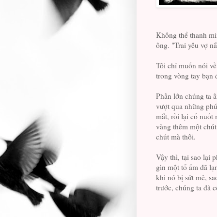
Không thể thanh mi
ông. "Trai yêu vợ nắ
Tôi chỉ muốn nói về
trong vòng tay bạn 
Phần lớn chúng ta â
vượt qua những phút
mắt, rồi lại cố nuố
vàng thêm một chút,
chút mà thôi.
Vậy thì, tại sao lại
gìn một tổ ấm đã lạ
khi nó bị sứt mẻ, sa
trước, chúng ta đã 