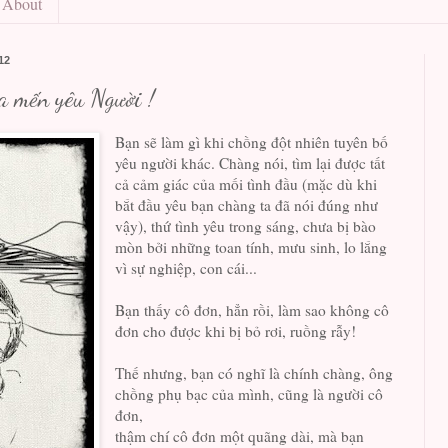
About
12
ta mến yêu Người !
Bạn sẽ làm gì khi chồng đột nhiên tuyên bố
yêu người khác. Chàng nói, tìm lại được tất
cả cảm giác của mối tình đầu (mặc dù khi
bắt đầu yêu bạn chàng ta đã nói đúng như
vậy), thứ tình yêu trong sáng, chưa bị bào
mòn bởi những toan tính, mưu sinh, lo lắng
vì sự nghiệp, con cái...
Bạn thấy cô đơn, hẳn rồi, làm sao không cô
đơn cho được khi bị bỏ rơi, ruồng rẫy!
Thế nhưng, bạn có nghĩ là chính chàng, ông
chồng phụ bạc của mình, cũng là người cô
đơn,
thậm chí cô đơn một quãng dài, mà bạn