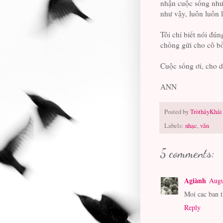
nhận cuộc sống như
như vậy, luôn luôn 
Tôi chỉ biết nói đún
chồng gửi cho cô bồ
Cuộc sống ơi, cho d
ANN
Posted by
TròthầyKhải
Labels:
nhạc
,
văn
5 comments:
Agiành
Augu
Moi cac ban 
Reply