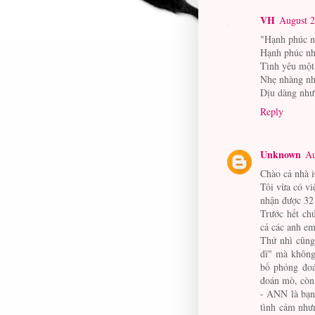
VH
August 2
"Hạnh phúc n
Hạnh phúc nh
Tình yêu một
Nhẹ nhàng nh
Dịu dàng như 
Reply
Unknown
Au
Chào cả nhà 
Tôi vừa có vi
nhận được 32 
Trước hết ch
cả các anh em
Thứ nhì cũng 
dĩ" mà không
bố phỏng đoá
đoán mò, còn 
- ANN là bạn
tình cảm như