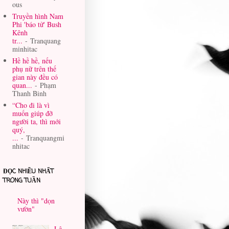
ous
Truyền hình Nam
Phi 'báo tử' Bush
Kênh
tr...
- Tranquang
minhitac
Hề hề hề, nếu
phụ nữ trên thế
gian này đều có
quan...
- Phạm
Thanh Binh
“Cho đi là vì
muốn giúp đỡ
người ta, thì mới
quý,
...
- Tranquangmi
nhitac
ĐỌC NHIỀU NHẤT
TRONG TUẦN
Này thì "dọn
vườn"
Lê