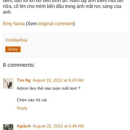
đêm, dẫn lối tới bờ bến bình an. Nắm tay anh thêm một lần
nữa, cô tìm cho mình bến đậu trong ánh mắt rực sáng của
anh.
Emy Nona
(Xem
original comment
)
TròthầyKhải
Share
8 comments:
Tim Ng
August 22, 2012 at 6:43 AM
Admin làm thế nào toàn mất text ?
Chèn vào hộ cái
Reply
Agiành
August 22, 2012 at 6:49 AM