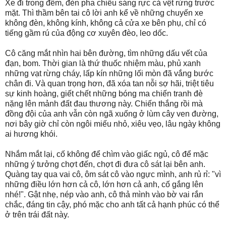
Xe đi trong đêm, đèn pha chiếu sáng rực cả vệt rừng trước
mặt. Thì thầm bên tai cô lời anh kể về những chuyến xe
không đèn, không kính, không cả cửa xe bên phụ, chỉ có
tiếng gầm rú của động cơ xuyên đèo, leo dốc.
Cô căng mắt nhìn hai bên đường, tìm những dấu vết của
đạn, bom. Thời gian là thứ thuốc nhiệm màu, phủ xanh
những vạt rừng cháy, lấp kín những lối mòn đã vắng bước
chân đi. Và quan trọng hơn, đã xóa tan nỗi sợ hãi, triệt tiêu
sự kinh hoàng, giết chết những bóng ma chiến tranh đè
nặng lên mảnh đất đau thương này. Chiến thắng rồi mà
đồng đội của anh vẫn còn ngã xuống ở lùm cây ven đường,
nơi bây giờ chỉ còn ngôi miếu nhỏ, xiêu vẹo, lâu ngày không
ai hương khói.
Nhắm mắt lại, cố không để chìm vào giấc ngủ, cô để mặc
những ý tưởng chợt đến, chợt đi đưa cô sát lại bên anh.
Quàng tay qua vai cô, ôm sát cô vào ngực mình, anh rủ rỉ: "vì
những điều lớn hơn cả cô, lớn hơn cả anh, cố gắng lên
nhé!". Gật nhẹ, nép vào anh, cô thả mình vào bờ vai rắn
chắc, đáng tin cậy, phó mặc cho anh tất cả hạnh phúc có thể
ở trên trái đất này.