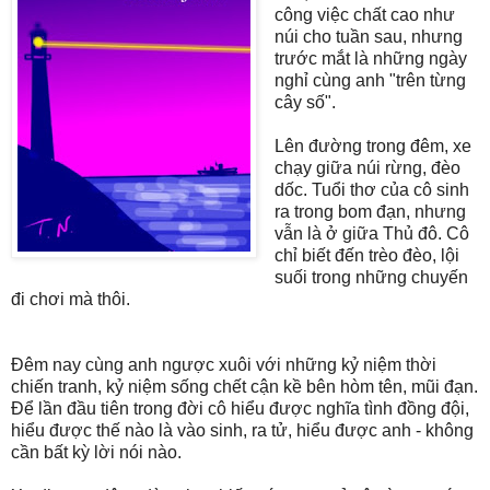
công việc chất cao như
núi cho tuần sau, nhưng
trước mắt là những ngày
nghỉ cùng anh "trên từng
cây số".
Lên đường trong đêm, xe
chạy giữa núi rừng, đèo
dốc. Tuổi thơ của cô sinh
ra trong bom đạn, nhưng
vẫn là ở giữa Thủ đô. Cô
chỉ biết đến trèo đèo, lội
suối trong những chuyến
đi chơi mà thôi.
Đêm nay cùng anh ngược xuôi với những kỷ niệm thời
chiến tranh, kỷ niệm sống chết cận kề bên hòm tên, mũi đạn.
Để lần đầu tiên trong đời cô hiểu được nghĩa tình đồng đội,
hiểu được thế nào là vào sinh, ra tử, hiểu được anh - không
cần bất kỳ lời nói nào.