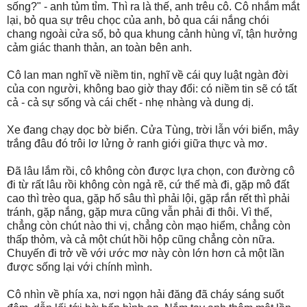
sống?" - anh tủm tỉm. Thì ra là thế, anh trêu cô. Cô nhắm mắt
lại, bỏ qua sự trêu chọc của anh, bỏ qua cái nắng chói
chang ngoài cửa sổ, bỏ qua khung cảnh hùng vĩ, tận hưởng
cảm giác thanh thản, an toàn bên anh.
Cô lan man nghĩ về niềm tin, nghĩ về cái quy luật ngàn đời
của con người, không bao giờ thay đổi: có niềm tin sẽ có tất
cả - cả sự sống và cái chết - nhẹ nhàng và dung dị.
Xe đang chạy dọc bờ biển. Cửa Tùng, trời lẫn với biển, mây
trắng đâu đó trôi lơ lửng ở ranh giới giữa thực và mơ.
Đã lâu lắm rồi, cô không còn được lựa chọn, con đường cô
đi từ rất lâu rồi không còn ngả rẽ, cứ thế mà đi, gặp mô đất
cao thì trèo qua, gặp hố sâu thì phải lội, gặp rắn rết thì phải
tránh, gặp nắng, gặp mưa cũng vẫn phải đi thôi. Vì thế,
chẳng còn chút nào thi vị, chẳng còn mạo hiểm, chẳng còn
thấp thỏm, và cả một chút hồi hộp cũng chẳng còn nữa.
Chuyến đi trở về với ước mơ này còn lớn hơn cả một lần
được sống lại với chính mình.
Cô nhìn về phía xa, nơi ngọn hải đăng đã cháy sáng suốt