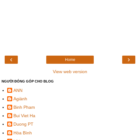
‹
›
Home
View web version
NGƯỜI ĐÓNG GÓP CHO BLOG
ANN
Agiành
Binh Pham
Bui Viet Ha
Duong PT
Hòa Bình