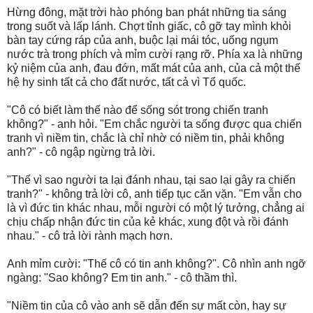
Hừng đông, mặt trời hào phóng ban phát những tia sáng
trong suốt và lấp lánh. Chợt tỉnh giấc, cô gỡ tay mình khỏi
bàn tay cứng ráp của anh, buộc lại mái tóc, uống ngụm
nước trà trong phích và mỉm cười rạng rỡ. Phía xa là những
kỷ niệm của anh, đau đớn, mất mát của anh, của cả một thế
hệ hy sinh tất cả cho đất nước, tất cả vì Tổ quốc.
"Cô có biết làm thế nào để sống sót trong chiến tranh
không?" - anh hỏi. "Em chắc người ta sống được qua chiến
tranh vì niềm tin, chắc là chỉ nhờ có niềm tin, phải không
anh?" - cô ngập ngừng trả lời.
"Thế vì sao người ta lại đánh nhau, tại sao lại gây ra chiến
tranh?" - không trả lời cô, anh tiếp tục căn vặn. "Em vẫn cho
là vì đức tin khác nhau, mỗi người có một lý tưởng, chẳng ai
chịu chấp nhận đức tin của kẻ khác, xung đột và rồi đánh
nhau." - cô trả lời rành mạch hơn.
Anh mỉm cười: "Thế cô có tin anh không?". Cô nhìn anh ngỡ
ngàng: "Sao không? Em tin anh." - cô thầm thì.
"Niềm tin của cô vào anh sẽ dẫn đến sự mất còn, hay sự