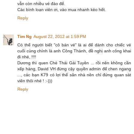
vẫn còn nhiều vé đáo để.
Các bình loạn viên ơi, vào mua nhanh kẻo hết.
Reply
Tim Ng
August 22, 2012 at 1:59 PM
Có thể người biết "cô bán vé" là ai để dành cho chiếc vé
cuối cùng chính là anh Công Thành, đề nghị anh công khai
đi nhé, !!!!
Dương thì quen Chè Thái Gái Tuyên ... rồi nên không cần
xếp hàng, David VH đừng cậy quyền admin để chen ngang
..., các bạn K79 có lợi thế sân nhà nên chỉ đứng quan sát
viên thôi nhé ! :-)))
Reply