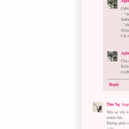
Agi
Cười
- "n
thườ
- "n
Hóm 
Cái 
Agi
Của 
Kiểu
ra p
Reply
Tim Ng
Augu
Nếu so với ô
mượn bút...
Không phải c
:-)))