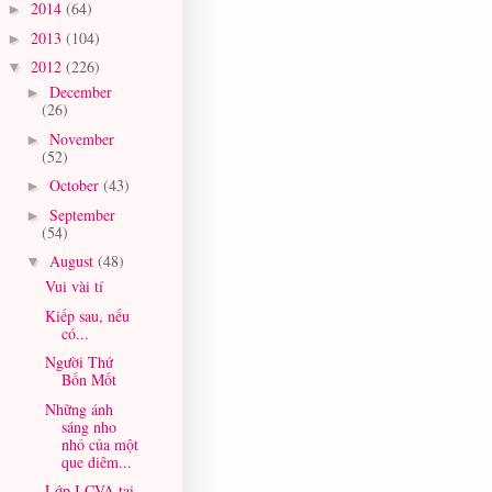
2014
(64)
►
2013
(104)
►
2012
(226)
▼
December
►
(26)
November
►
(52)
October
(43)
►
September
►
(54)
August
(48)
▼
Vui vài tí
Kiếp sau, nếu
có...
Người Thứ
Bốn Mốt
Những ánh
sáng nho
nhỏ của một
que diêm...
Lớp I CVA tại