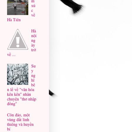
m
xú
c
về
Hà Tiên
Hà
nội
ng
ày
trở
về ...
Su
y
ng
hĩ
bê
n lề về "văn hóa
kên kên" nhân
chuyện "thơ nhập
đồng"
Côn đảo, một
vùng đất linh
thiêng và huyền
bí