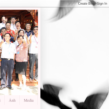
i
Ảnh
Media