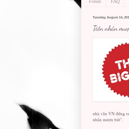
Forum
FAQ
Tuesday, August 14, 20
Tiền nhân mượn
nhà văn VN đứng ra 
nhân mượn bút".