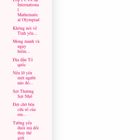
Internationa
l
Mathematic
al Olympiad
Không nói về
Tình yêu...
Mong manh và
nguy
hiểm...
Địa đầu Tổ
quốc
Nếu lỡ yêu
một người
nào đó...
Sợi Thương
Sợi Nhớ
Đợi chờ bên
cửa sổ của
em...
Tưởng yếu
đuối mà đổi
thay thế
giới