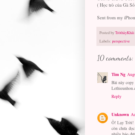
( Học trò của Gà S
Sent from my iPho
Posted by
TròthầyKhải
Labels:
perspective
10 comments:
Tim Ng
Augu
Bài này copy
Lethieunhon
Reply
Unknown
Au
Ồ! Lạy Trời! 
còn chưa đọc
nhiều báo đư