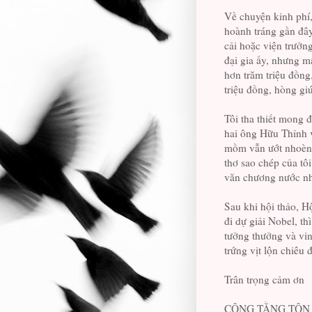
Về chuyện kinh phí,
hoành tráng gần đây
cải hoặc viện trưởn
đại gia ấy, nhưng 
hơn trăm triệu đồng
triệu đồng, hòng g
Tôi tha thiết mong 
hai ông Hữu Thỉnh 
mồm vẫn ướt nhoèn p
thơ sao chép của tôi
văn chương nước nh
Sau khi hội thảo, H
đi dự giải Nobel, t
tưởng thưởng và vinh
trứng vịt lộn chiêu
Trân trọng cảm ơn
CÔNG TẰNG TÔN