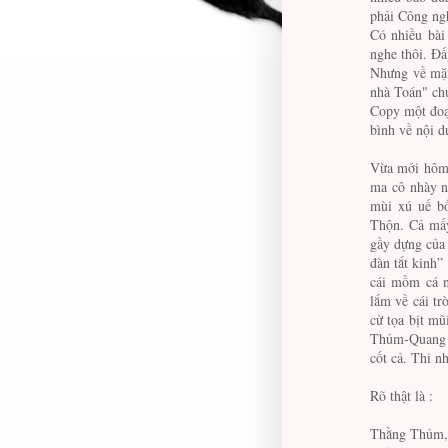
phải Công ng
Có nhiều bài 
nghe thôi. Đấ
Nhưng về mặt 
nhà Toán" chư
Copy một đoạ
bình về nội d
Vừa mới hôm 
ma cô nhày n
mùi xú uế bố
Thộn. Cả mấy
gầy dựng của 
đàn tắt kinh”
cái mồm cá n
lắm về cái tr
cử tọa bịt mũ
Thủm-Quang 
cốt cả. Thi n
Rõ thật là :
Thằng Thủm, 