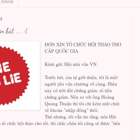
About
12
 bút ... :(
ĐƠN XIN TỔ CHỨC HỘI THẢO THƠ
CẤP QUỐC GIA
Kính gửi: Hội nhà văn VN
Trước hết, xin tự giới thiệu, tôi là một
người yêu văn chương vô cùng. Điều
này có trời đất chứng giám, tổ tiên
chứng giám. Nếu so với ông Hoàng
Quang Thuận thì tôi chỉ kém một chút
về khoản "nhập đồng" thôi.
Thế nhưng, tôi vẫn tin rằng, nếu Hội
tổ chức hội thảo cho tôi, thì chắc chắn tôi cũng sẽ được "tiền