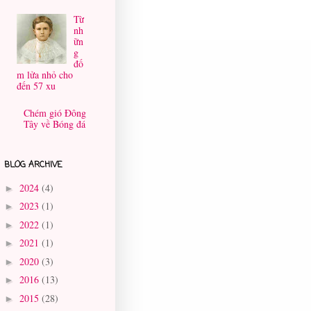
Từ
nh
ữn
g
đố
m lửa nhỏ cho
đến 57 xu
Chém gió Đông
Tây về Bóng đá
BLOG ARCHIVE
2024
(4)
►
2023
(1)
►
2022
(1)
►
2021
(1)
►
2020
(3)
►
2016
(13)
►
2015
(28)
►