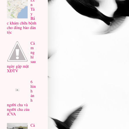
n
Tâ
y
Bắ
c khám chữa bệnh
cho đồng bào dân
tộc
Cả
m
ng
hĩ
sau
ngày gặp mặt
XĐTV
6
hìn
h
ản
h
người cha và
người cha của
iCVA
Cả