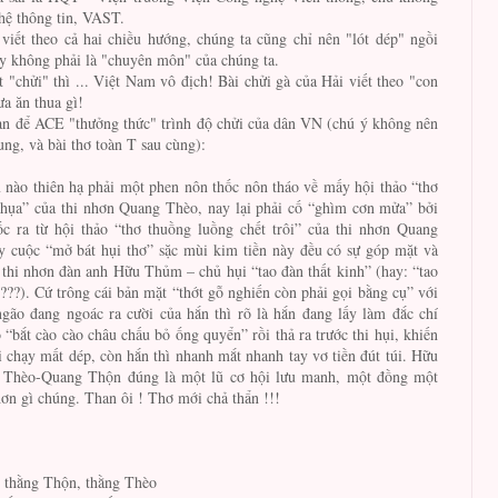
hệ thông tin, VAST.
viết theo cả hai chiều hướng, chúng ta cũng chỉ nên "lót dép" ngồi
y không phải là "chuyên môn" của chúng ta.
"chửi" thì ... Việt Nam vô địch! Bài chửi gà của Hải viết theo "con
a ăn thua gì!
n để ACE "thưởng thức" trình độ chửi của dân VN (chú ý không nên
ung, và bài thơ toàn T sau cùng):
nào thiên hạ phải một phen nôn thốc nôn tháo về mấy hội thảo “thơ
hụa” của thi nhơn Quang Thèo, nay lại phải cố “ghìm cơn mửa” bởi
c ra từ hội thảo “thơ thuồng luồng chết trôi” của thi nhơn Quang
 cuộc “mở bát hụi thơ” sặc mùi kim tiền này đều có sự góp mặt và
thi nhơn đàn anh Hữu Thủm – chủ hụi “tao đàn thất kinh” (hay: “tao
 ???). Cứ trông cái bản mặt “thớt gỗ nghiến còn phải gọi bằng cụ” với
gão đang ngoác ra cười của hắn thì rõ là hắn đang lấy làm đắc chí
ò “bắt cào cào châu chấu bỏ ống quyển” rồi thả ra trước thi hụi, khiến
i chạy mất dép, còn hắn thì nhanh mắt nhanh tay vơ tiền đút túi. Hữu
Thèo-Quang Thộn đúng là một lũ cơ hội lưu manh, một đồng một
hơn gì chúng. Than ôi ! Thơ mới chả thẩn !!!
thằng Thộn, thằng Thèo