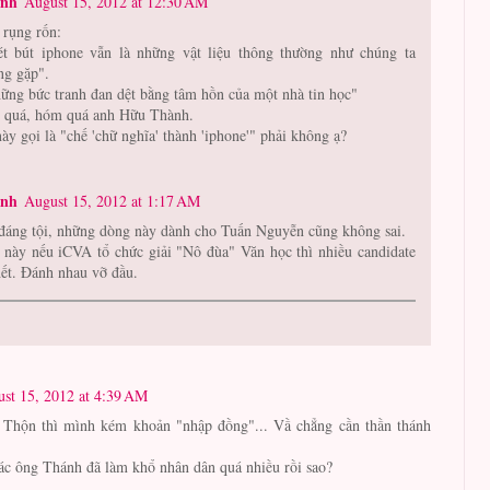
ành
August 15, 2012 at 12:30 AM
 rụng rốn:
ét bút iphone vẫn là những vật liệu thông thường như chúng ta
ng gặp".
hững bức tranh đan dệt bằng tâm hồn của một nhà tin học"
quá, hóm quá anh Hữu Thành.
này gọi là "chế 'chữ nghĩa' thành 'iphone'" phải không ạ?
ành
August 15, 2012 at 1:17 AM
đáng tội, những dòng này dành cho Tuấn Nguyễn cũng không sai.
 này nếu iCVA tổ chức giải "Nô đùa" Văn học thì nhiều candidate
hết. Đánh nhau vỡ đầu.
st 15, 2012 at 4:39 AM
 Thộn thì mình kém khoản "nhập đồng"... Vầ chẳng cần thần thánh
ác ông Thánh đã làm khổ nhân dân quá nhiều rồi sao?