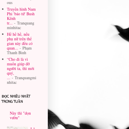
ous
Truyền hình Nam
Phi 'báo tử' Bush
Kênh
tr...
- Tranquang
minhitac
Hề hề hề, nếu
phụ nữ trên thế
gian này đều có
quan...
- Phạm
Thanh Binh
“Cho đi là vì
muốn giúp đỡ
người ta, thì mới
quý,
...
- Tranquangmi
nhitac
ĐỌC NHIỀU NHẤT
TRONG TUẦN
Này thì "dọn
vườn"
Lê