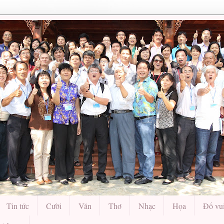
Tin tức
Cười
Văn
Thơ
Nhạc
Họa
Đố vu