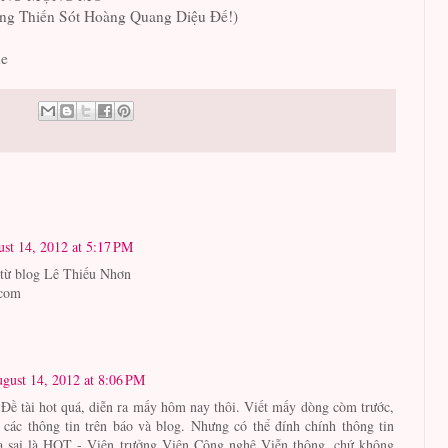
ống Thiến Sót Hoàng Quang Diệu Đế!)
ne
st 14, 2012 at 5:17 PM
 từ blog Lê Thiếu Nhơn
.com
gust 14, 2012 at 8:06 PM
Đề tài hot quá, diễn ra mấy hôm nay thôi. Viết mấy dòng còm trước,
 các thông tin trên báo và blog. Nhưng có thể đính chính thông tin
a sai là HQT - Viện trưởng Viện Công nghệ Viễn thông, chứ không