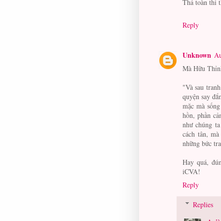
Thả toàn thi 
Reply
Unknown
Au
Mà Hữu Thỉnh
"Và sau tranh
quyện say đắm
mặc mà sống 
hồn, phần cả
như chúng ta
cách tân, mà
những bức tra
Hay quá, đún
iCVA!
Reply
Replies