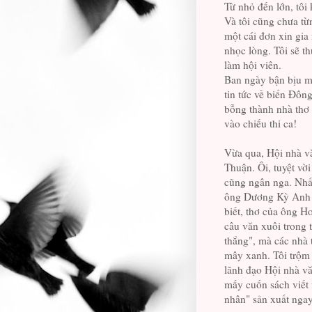
Từ nhỏ đến lớn, tôi
Và tôi cũng chưa từ
một cái đơn xin gia
nhọc lòng. Tôi sẽ t
làm hội viên.
Ban ngày bận bịu mư
tin tức về biển Đôn
bỗng thành nhà thơ 
vào chiếu thi ca!
Vừa qua, Hội nhà v
Thuận. Ôi, tuyệt vờ
cũng ngân nga. Nhất
ông Dương Kỳ Anh k
biết, thơ của ông 
câu văn xuôi trong t
thắng", mà các nhà t
mây xanh. Tôi trộm
lãnh đạo Hội nhà văn
mấy cuốn sách viết
nhân" sản xuất ngay