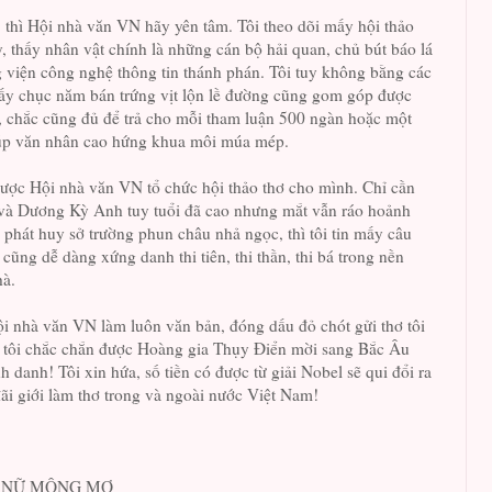
 thì Hội nhà văn VN hãy yên tâm. Tôi theo dõi mấy hội thảo
, thấy nhân vật chính là những cán bộ hải quan, chủ bút báo lá
g viện công nghệ thông tin thánh phán. Tôi tuy không bằng các
mấy chục năm bán trứng vịt lộn lề đường cũng gom góp được
, chắc cũng đủ để trả cho mỗi tham luận 500 ngàn hoặc một
iúp văn nhân cao hứng khua môi múa mép.
được Hội nhà văn VN tổ chức hội thảo thơ cho mình. Chỉ cần
và Dương Kỳ Anh tuy tuổi đã cao nhưng mắt vẫn ráo hoảnh
hát huy sở trường phun châu nhả ngọc, thì tôi tin mấy câu
 cũng dễ dàng xứng danh thi tiên, thi thần, thi bá trong nền
à.
ội nhà văn VN làm luôn văn bản, đóng dấu đỏ chót gửi thơ tôi
hì tôi chắc chắn được Hoàng gia Thụy Điển mời sang Bắc Âu
 danh! Tôi xin hứa, số tiền có được từ giải Nobel sẽ qui đổi ra
 đãi giới làm thơ trong và ngoài nước Việt Nam!
 NỮ MỘNG MƠ