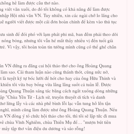
 không hề làm được câu thơ nào.
ng viết văn xuôi, do đó tôi không có khả năng để làm được
 nhập Hội nhà văn VN. Tuy nhiên, xin các ngài chớ lo lắng cho
huê người viết được một cái đơn hoàn chỉnh để kèm vào thủ tục
u sinh để đói phó với lạm phát phi mã, ban đêm phải theo dõi
g nóng bỏng, nhưng tôi vẫn hé mắt thấy nhiều vị đến tuổi già
trẻ. Vì vậy, tôi hoàn toàn tin tưởng mình cũng có thể ghé chân
ăn VN đứng ra đăng cai hội thảo thơ cho ông Hoàng Quang
i làm sao. Cái tham luận nào cũng thánh thót, cũng nức nở,
 là tuyệt kỹ tự bóc lưỡi để hót cho hay của ông Hữu Thỉnh và
hiến tôi vừa bay bổng vừa lâng lâng suốt cả tuần lễ. Được
Hoàng Quang Thuận sáng tác bằng cách ngắt xuống dòng những
ập "Chùa Yên Tử - Lịch sử, truyền thuyết di tích và danh
hơ lừng lẫy và các nhà phê bình lỗi lạc vẫn tung hô lên tận
 nghĩ, mình cũng làm được như ông Hoàng Quang Thuận. Nếu
 VN đồng ý tổ chức hội thảo cho tôi, thì tôi sẽ lập tức đi mua
 về chùa Vĩnh Nghiêm, chùa Thiên Mụ để… "mượn bút tiền
 mấy tập thơ vần điệu du dương và sáo rỗng!