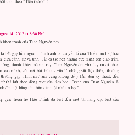
thối toan theo “Tiến thành” !
gust 14, 2012 at 8:30 PM
 khen tranh của Tuấn Nguyễn này:
 ta bắt gặp hồn người. Tranh anh có đủ yếu tố của Thiền, một sự hòa
 giữa cảnh, sự và tình. Tất cả tạo nên những bức tranh tôn giáo trầm
động, thanh khiết mà run rẩy. Tuấn Nguyễn đặt vào đấy tất cả phần
m của mình, còn nét bút iphone vẫn là những vật liệu thông thường
 thường gặp. Hình như anh cũng không để ý lắm đến kỹ thuật, đến
 cứ thả bút theo dòng xiết của tâm hồn. Tranh của Tuấn Nguyễn là
nh đan dệt bằng tâm hồn của một nhà tin học”.
g quá, hoan hô Hữu Thỉnh đã biết đến một tài năng đặc biệt của