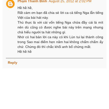
Phạm Thanh Binh
August 25, 2012 at 2:02 PM
Hề hề hề,
Rất cám ơn bạn đã chia sẻ lời ca cả tiếng Nga lẫn tiếng
Việt của bài hát này.
Thú thực là với cái vốn tiếng Nga chửa đầy cái lá mít
nên dù cũng có được nghe bài này trên mạng nhưng
chả hiểu người ta hát những gì.
Nhờ có hai bản lời ca này có khi Lùn tui lại thành công
trong Sao mai điểm hẹn năm hai không chấm chấm ấy
chứ. Chừng đó thì chắc khối anh bổ chửng mất.
Hề hề hề
Reply