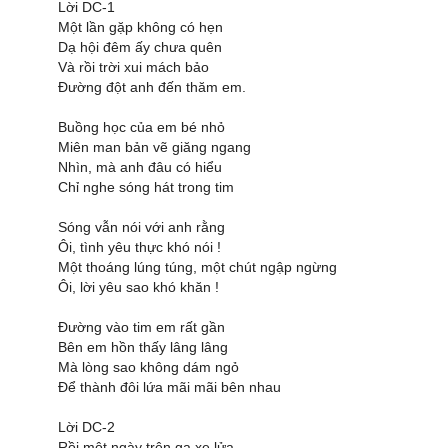
Lời DC-1
Một lần gặp không có hẹn
Dạ hội đêm ấy chưa quên
Và rồi trời xui mách bảo
Đường đột anh đến thăm em.
Buồng học của em bé nhỏ
Miên man bản vẽ giăng ngang
Nhìn, mà anh đâu có hiểu
Chỉ nghe sóng hát trong tim
Sóng vẫn nói với anh rằng
Ôi, tình yêu thực khó nói !
Một thoáng lúng túng, một chút ngập ngừng
Ôi, lời yêu sao khó khăn !
Đường vào tim em rất gần
Bên em hồn thấy lâng lâng
Mà lòng sao không dám ngỏ
Để thành đôi lứa mãi mãi bên nhau
Lời DC-2
Rồi một ngày trên ga xe lửa