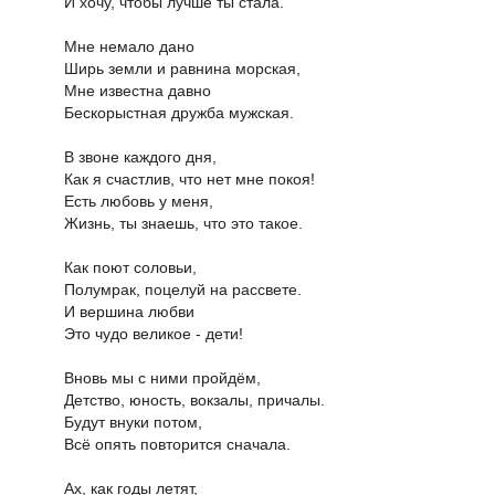
И хочу, чтобы лучше ты стала.
Мне немало дано
Ширь земли и равнина морская,
Мне известна давно
Бескорыстная дружба мужская.
В звоне каждого дня,
Как я счастлив, что нет мне покоя!
Есть любовь у меня,
Жизнь, ты знаешь, что это такое.
Как поют соловьи,
Полумрак, поцелуй на рассвете.
И вершина любви
Это чудо великое - дети!
Вновь мы с ними пройдём,
Детство, юность, вокзалы, причалы.
Будут внуки потом,
Всё опять повторится сначала.
Ах, как годы летят,