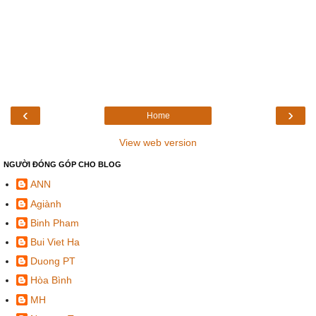
‹
›
Home
View web version
NGƯỜI ĐÓNG GÓP CHO BLOG
ANN
Agiành
Binh Pham
Bui Viet Ha
Duong PT
Hòa Bình
MH