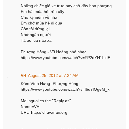
Những chiếc giỏ xe trưa nay chở đầy hoa phượng
Em hái mùa hè trên cây
Chở kỷ niệm về nhà
Em chở mùa hè đi qua
Còn tôi đứng lại
Nhớ ngẩn người
Tà áo lụa nào xa
Phượng Hồng - Vũ Hoàng phổ nhạc
https://www.youtube.com/watch?v=FP2dYN1LxIE
VH
August 25, 2012 at 7:24 AM
Đàm Vĩnh Hưng -Phượng Hồng
https://www.youtube.com/watch?v=f6u7fOgeM_k
Moi nguoi co the "Reply as"
Name=VH
URL=http://ichuvanan.org