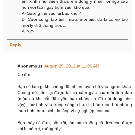
em xinh như thiên thần, em đồng ý nhận lời ngỏ cầu
hôn với tao ngay hôm sau, khổ quá.
A- Sướng thế sao lại bảo khổ ?
B- Cưới xong, tao tỉnh rượu, mới biết đó là cô vợ tao
mới ly dị 3 tháng trước.
A- ???
Reply
Anonymous
August 25, 2012 at 11:06 AM
Cô đơn
Bạn sẽ làm gì khi chồng đột nhiên tuyên bố yêu người khác.
Chàng nói, tìm lại được tất cả cảm giác của mối tình đầu
(mặc dù khi bắt đầu yêu bạn chàng ta đã nói đúng như
vậy), thứ tình yêu trong sáng, chưa bị bào mòn bởi những
toan tính, mưu sinh, lo lắng vì sự nghiệp, con cái...
Bạn thấy cô đơn, hẳn rồi, làm sao không cô đơn cho được
khi bị bỏ rơi, ruồng rẫy!