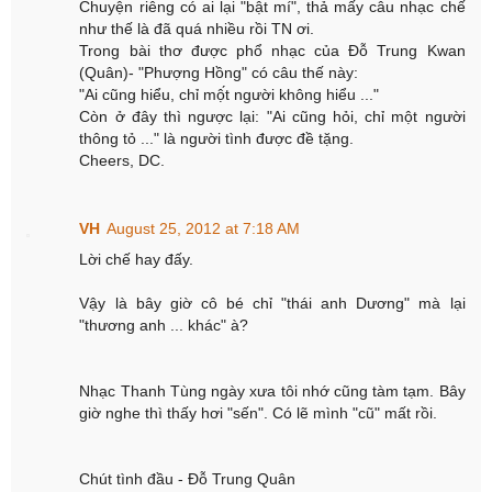
Chuyện riêng có ai lại "bật mí", thả mấy câu nhạc chế
như thế là đã quá nhiều rồi TN ơi.
Trong bài thơ được phổ nhạc của Đỗ Trung Kwan
(Quân)- "Phượng Hồng" có câu thế này:
"Ai cũng hiểu, chỉ mộ́t người không hiểu ..."
Còn ở đây thì ngược lại: "Ai cũng hỏi, chỉ một người
thông tỏ ..." là người tình được đề tặng.
Cheers, DC.
VH
August 25, 2012 at 7:18 AM
Lời chế hay đấy.
Vậy là bây giờ cô bé chỉ "thái anh Dương" mà lại
"thương anh ... khác" à?
Nhạc Thanh Tùng ngày xưa tôi nhớ cũng tàm tạm. Bây
giờ nghe thì thấy hơi "sến". Có lẽ mình "cũ" mất rồi.
Chút tình đầu - Đỗ Trung Quân