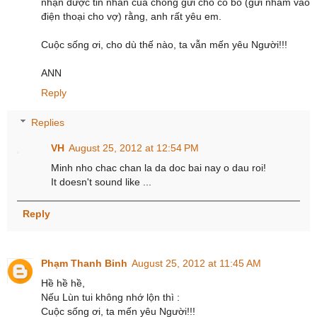
nhận được tin nhắn của chồng gửi cho cô bồ (gửi nhầm vào
điện thoại cho vợ) rằng, anh rất yêu em.
Cuộc sống ơi, cho dù thế nào, ta vẫn mến yêu Người!!!
ANN
Reply
Replies
VH
August 25, 2012 at 12:54 PM
Minh nho chac chan la da doc bai nay o dau roi!
It doesn't sound like ...
Reply
Phạm Thanh Binh
August 25, 2012 at 11:45 AM
Hề hề hề,
Nếu Lùn tui không nhớ lộn thì :
Cuộc sống ơi, ta mến yêu Người!!!