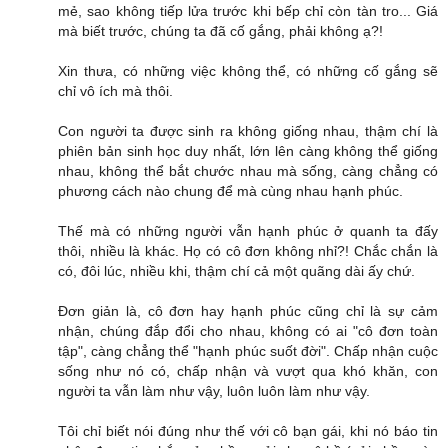
mẻ, sao không tiếp lửa trước khi bếp chỉ còn tàn tro... Giá
mà biết trước, chúng ta đã cố gắng, phải không ạ?!
Xin thưa, có những việc không thể, có những cố gắng sẽ
chỉ vô ích mà thôi.
Con người ta được sinh ra không giống nhau, thậm chí là
phiên bản sinh học duy nhất, lớn lên càng không thể giống
nhau, không thể bắt chước nhau mà sống, càng chẳng có
phương cách nào chung để mà cùng nhau hạnh phúc.
Thế mà có những người vẫn hạnh phúc ở quanh ta đấy
thôi, nhiều là khác. Họ có cô đơn không nhỉ?! Chắc chắn là
có, đôi lúc, nhiều khi, thậm chí cả một quãng dài ấy chứ.
Đơn giản là, cô đơn hay hạnh phúc cũng chỉ là sự cảm
nhận, chúng đắp đổi cho nhau, không có ai "cô đơn toàn
tập", càng chẳng thể "hạnh phúc suốt đời". Chấp nhận cuộc
sống như nó có, chấp nhận và vượt qua khó khăn, con
người ta vẫn làm như vậy, luôn luôn làm như vậy.
Tôi chỉ biết nói đúng như thế với cô bạn gái, khi nó báo tin