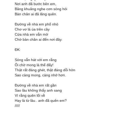
Nơi anh đã bước bên em,
Bâng khuâng nghe cơn sóng hỏi
Bàn chân ai đã lãng quên.
Đường về nhà em phố nhỏ
Chơ vơ lá úa trên cây
Cửa nhà em vẫn mở
Chờ bàn chân ai đến nơi đây.
ĐK:
Sóng vẫn hát với em rằng
Ôi chờ mong là thế đấy!
Thật rất đáng ghét, thật đáng dỗi hờn
Sao càng mong, càng nhớ hơn.
Đường về nhà em rất gần
Sao lâu không thấy anh sang
Vì rằng quên lối về
Hay là từ lâu.. anh đã quên em?
/////