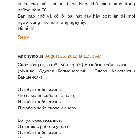
là lời của một bài hát tiếng Nga, khá thịnh hành trong
những năm 70.
Bạn nào nhớ và có lời bài hát này hãy post lên để mọi
người cùng nhớ lại những ngày ấy.
Hề hề hề,...
Reply
Anonymous
August 25, 2012 at 11:53 AM
Cuộc sống ơi, ta mến yêu người | Я люблю тебя, жизнь
(Музыка: Эдуард Колмановский - Слова: Константин
Ваншенкин)
Я люблю тебя, жизнь
Что само по себе и не ново,
Я люблю тебя, жизнь
Я люблю тебя снова и снова.
Вот уж окна зажглись,
Я шагаю с работы устало,
Я люблю тебя, жизнь