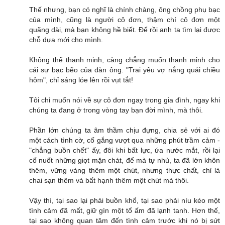
Thế nhưng, bạn có nghĩ là chính chàng, ông chồng phụ bạc
của mình, cũng là người cô đơn, thậm chí cô đơn một
quãng dài, mà bạn không hề biết. Để rồi anh ta tìm lại được
chỗ dựa mới cho mình.
Không thể thanh minh, càng chẳng muốn thanh minh cho
cái sự bạc bẽo của đàn ông. "Trai yêu vợ nắng quái chiều
hôm", chỉ sáng lóe lên rồi vụt tắt!
Tôi chỉ muốn nói về sự cô đơn ngay trong gia đình, ngay khi
chúng ta đang ở trong vòng tay bạn đời mình, mà thôi.
Phần lớn chúng ta âm thầm chịu đựng, chia sẻ với ai đó
một cách tình cờ, cố gắng vượt qua những phút trầm cảm -
"chẳng buồn chết" ấy, đôi khi bất lực, ứa nước mắt, rồi lại
cố nuốt những giọt mặn chát, để mà tự nhủ, ta đã lớn khôn
thêm, vững vàng thêm một chút, nhưng thực chất, chỉ là
chai sạn thêm và bất hạnh thêm một chút mà thôi.
Vậy thì, tại sao lại phải buồn khổ, tại sao phải níu kéo một
tình cảm đã mất, giữ gìn một tổ ấm đã lạnh tanh. Hơn thế,
tại sao không quan tâm đến tình cảm trước khi nó bị sứt