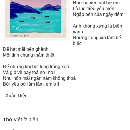
Như nghiền nát bờ em
Là lúc triều yêu mến
Ngập bến của ngày đêm
Anh không xứng là biển
xanh
Nhưng cũng xin làm bể
biếc
Để hát mãi bên ghềnh
Mối tình chung thắm thiết
Để những khi bọt tung trắng xoá
Và gió về bay toả nơi nơi
Như hôn mãi ngàn năm không thoả
Bởi yêu bờ lắm lắm, em ơi!
- Xuân Diệu
Thơ viết ở biển