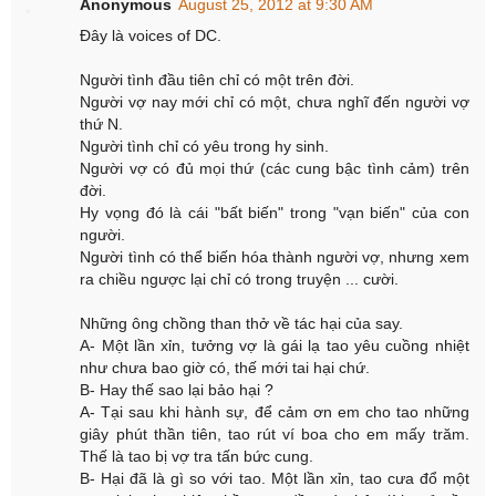
Anonymous
August 25, 2012 at 9:30 AM
Đây là voices of DC.
Người tình đầu tiên chỉ có một trên đời.
Người vợ nay mới chỉ có một, chưa nghĩ đến người vợ
thứ N.
Người tình chỉ có yêu trong hy sinh.
Người vợ có đủ mọi thứ (các cung bậc tình cảm) trên
đời.
Hy vọng đó là cái "bất biến" trong "vạn biến" của con
người.
Người tình có thể biến hóa thành người vợ, nhưng xem
ra chiều ngược lại chỉ có trong truyện ... cười.
Những ông chồng than thở về tác hại của say.
A- Một lần xỉn, tưởng vợ là gái lạ tao yêu cuồng nhiệt
như chưa bao giờ có, thế mới tai hại chứ.
B- Hay thế sao lại bảo hại ?
A- Tại sau khi hành sự, để cảm ơn em cho tao những
giây phút thần tiên, tao rút ví boa cho em mấy trăm.
Thế là tao bị vợ tra tấn bức cung.
B- Hại đã là gì so với tao. Một lần xỉn, tao cưa đổ một