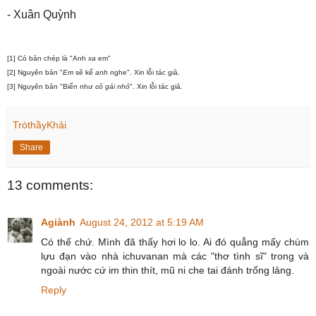
- Xuân Quỳnh
[1] Có bản chép là "Anh
xa
em"
[2] Nguyên
bản
"
Em
sẽ kể
anh
nghe"
.
Xin lỗi tác giả
.
[3] Nguyên
bản
"Biển như
cô gái
nhỏ
".
Xin lỗi tác giả
.
TròthầyKhải
Share
13 comments:
Agiành
August 24, 2012 at 5:19 AM
Có thế chứ. Mình đã thấy hơi lo lo. Ai đó quẳng mấy chùm
lựu đạn vào nhà ichuvanan mà các "thơ tình sĩ" trong và
ngoài nước cứ im thin thít, mũ ni che tai đánh trống lảng.
Reply