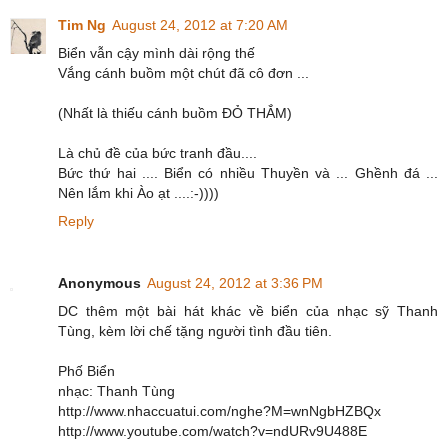
Tim Ng
August 24, 2012 at 7:20 AM
Biển vẫn cậy mình dài rộng thế
Vắng cánh buồm một chút đã cô đơn ...
(Nhất là thiếu cánh buồm ĐỎ THẮM)
Là chủ đề của bức tranh đầu....
Bức thứ hai .... Biển có nhiều Thuyền và ... Ghềnh đá ...
Nên lắm khi Ào ạt ....:-))))
Reply
Anonymous
August 24, 2012 at 3:36 PM
DC thêm một bài hát khác về biển của nhạc sỹ Thanh
Tùng, kèm lời chế tặng người tình đầu tiên.
Phố Biển
nhạc: Thanh Tùng
http://www.nhaccuatui.com/nghe?M=wnNgbHZBQx
http://www.youtube.com/watch?v=ndURv9U488E