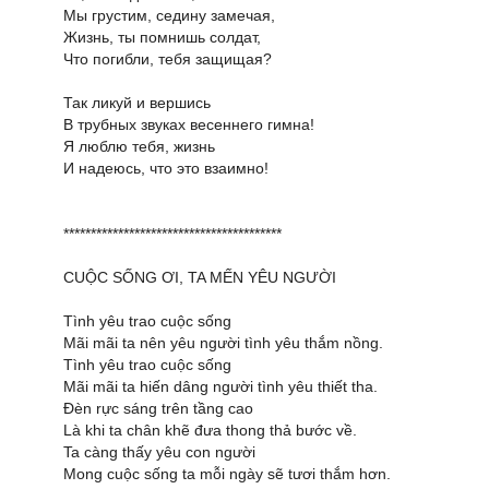
Мы грустим, седину замечая,
Жизнь, ты помнишь солдат,
Что погибли, тебя защищая?
Так ликуй и вершись
В трубных звуках весеннего гимна!
Я люблю тебя, жизнь
И надеюсь, что это взаимно!
****************************************
CUỘC SỐNG ƠI, TA MẾN YÊU NGƯỜI
Tình yêu trao cuộc sống
Mãi mãi ta nên yêu người tình yêu thắm nồng.
Tình yêu trao cuộc sống
Mãi mãi ta hiến dâng người tình yêu thiết tha.
Đèn rực sáng trên tầng cao
Là khi ta chân khẽ đưa thong thả bước về.
Ta càng thấy yêu con người
Mong cuộc sống ta mỗi ngày sẽ tươi thắm hơn.