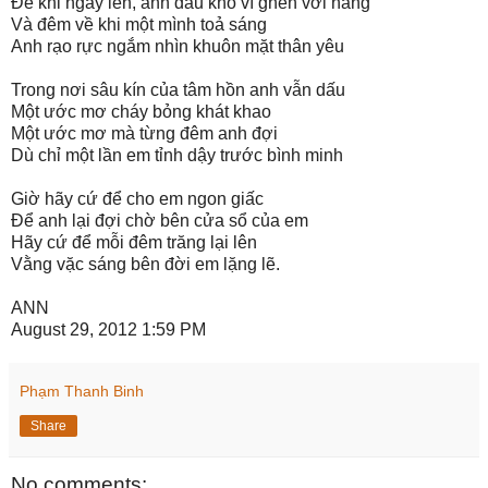
Để khi ngày lên, anh đau khổ vì ghen với nắng
Và đêm về khi một mình toả sáng
Anh rạo rực ngắm nhìn khuôn mặt thân yêu
Trong nơi sâu kín của tâm hồn anh vẫn dấu
Một ước mơ cháy bỏng khát khao
Một ước mơ mà từng đêm anh đợi
Dù chỉ một lần em tỉnh dậy trước bình minh
Giờ hãy cứ để cho em ngon giấc
Để anh lại đợi chờ bên cửa sổ của em
Hãy cứ để mỗi đêm trăng lại lên
Vằng vặc sáng bên đời em lặng lẽ.
ANN
August 29, 2012 1:59 PM
Phạm Thanh Binh
Share
No comments: