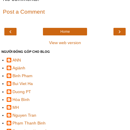
Post a Comment
‹
›
Home
View web version
NGƯỜI ĐÓNG GÓP CHO BLOG
ANN
Agiành
Binh Pham
Bui Viet Ha
Duong PT
Hòa Bình
MH
Nguyen Tran
Phạm Thanh Binh