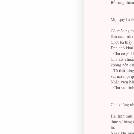
Bổ sung thêm 
Mọi quý bà đề
Có một người
làm cách nào 
Chợt bà thấy
Đến chỗ khai 
- Cha có gì k
Cha cố chuẩn
không nên cãi
- Từ thắt lưn
vật mà mọi qu
Nhân viên hải
- Cha vui tín
Cha không nhậ
Hai linh mục 
thực sự bằng 
lữ.
Ngay khi máy