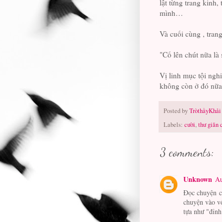
lật từng trang kinh
mình…
Và cuối cùng , tran
"Cố lên chút nữa là 
Vị linh mục tội nghi
không còn ở đó nữa
Posted by
TròthầyKhải
Labels:
cười
,
thư giãn 
3 comments:
Unknown
Au
Đọc chuyện cư
chuyện vào vớ
tựa như "đỉnh