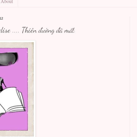
About
12
dise .... Thiên đường đã mất