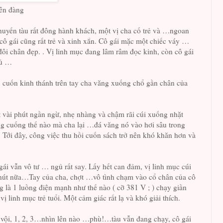
iên đàng
huyến tàu rất đông hành khách, một vị cha cố trẻ và …ngoan
cô gái cũng rất trẻ và xinh xắn. Cô gái mặc một chiếc váy …
đôi chân đẹp. . Vị linh mục đang lâm râm đọc kinh, còn cô gái
gủ …
 cuốn kinh thánh trên tay cha văng xuống chổ gần chân của
 vài phút ngần ngừ, nhẹ nhàng và chậm rãi cúi xuống nhặt
ng cuống thế nào mà cha lại …đá văng nó vào hơi sâu trong
 Tới đây, công việc thu hồi cuốn sách trở nên khó khăn hơn và
gái vẫn vô tư … ngủ rất say. Lấy hết can đảm, vị linh mục cúi
hút nữa…Tay của cha, chợt …vô tình chạm vào cổ chân của cô
g là 1 luồng điện mạnh như thế nào ( cỡ 381 V ; ) chạy giần
 vị linh mục trẻ tuổi. Một cảm giác rất lạ và khó giải thích.
 vội, 1, 2, 3…nhìn lên nào …phù!…tàu vẫn đang chạy, cô gái