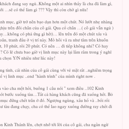
hách đang say ngủ..Không một ai nhìn thấy là cha đã làm gì,
tới …sẽ có thể làm gì ??? Vậy thì còn chờ gì nữa!
linh mục, giờ trở nên bạo dạn hơn một chút. Nó lướt nhẹ nhàng
ịu trên đôi chân của cô gái. Qua cổ chân …( cô gái vẫn ngủ )
ay…không có phả ứng gì hết)… lên trên đó một chút xíu và
oăn, tranh đấu ở vị trí này. Mồ hôi vã ra như tắm trên khuôn
 10 phút, rồi 20 phút. Có nên … đi tiếp không nhỉ? Có hay
 Có lẽ chưa bao giờ vị linh mục này lại lầm rầm trong ý nghĩ
a chọn Y/N nhiều như lúc này!
g tỉnh, cái nhìn của cô gái cùng với vẻ mặt rất ..nghiêm trọng
ể vị linh mục ..end "hành trình" của mình right now .
n vào cha một hồi, buông 1 câu nói " xem điều ..102 Kinh
 gót bước xuống tàu…Tất cả hàng khách cũng đã xuống hết. Bỏ
h mục đứng chết trân ở đó. Ngượng ngùng, xấu hổ và ..bối rối
 tàu đang chạy, cha có thể lao ngay xuống đường ray chết đi
n Kinh Thánh lên, chợt nhớ tới lời của cô gái, cha ngần ngừ