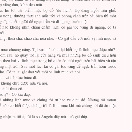
p xăng đan, kính đeo mắt...
, họ tới bãi biển, mặc bộ đồ "du lịch". Họ đang ngồi trên ghế,
ồ uống, thưởng thức ánh mặt trời và phong cảnh trên bãi biển thì một
ng đẹp chết người để ngực trần và đi ngang trước mặt.
 nào không nhìn chằm chằm. Khi cô gái tóc vàng đi ngang, cô ta
nói:
áng, thưa cha, chào cha nữa nhé. - Cô gật đầu với mỗi vị linh mục và
h mục choáng nặng. Tại sao mà cô ta lại biết họ là linh mục được nhỉ?
hôm sau, họ quay trở lại cửa hàng và mua những bộ đồ sành điệu hơn
p theo hai vị linh mục trong bộ quần áo mới ngồi trên bãi biển và tận
g mặt trời. Sau một lúc, lại cô gái tóc vàng để ngực trần hôm trước
 họ. Cô ta lại gật đầu với mỗi vị linh mục và nói
 - và tiếp tục bước đi.
 không chịu được nữa và nói.
 chút thưa cô.
ao ạ? - Cô kia đáp.
là những linh mục và chúng tôi tự hào về điều đó. Nhưng tôi muốn
hế nào cô biết được chúng tôi là linh mục khi mà chúng tôi đã ăn mặc
g nhận ra tôi à, tôi là sơ Angela đây mà - cô gái đáp.