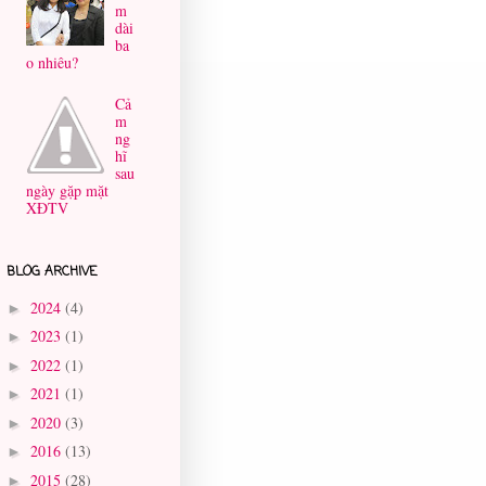
m
dài
ba
o nhiêu?
Cả
m
ng
hĩ
sau
ngày gặp mặt
XĐTV
BLOG ARCHIVE
2024
(4)
►
2023
(1)
►
2022
(1)
►
2021
(1)
►
2020
(3)
►
2016
(13)
►
2015
(28)
►