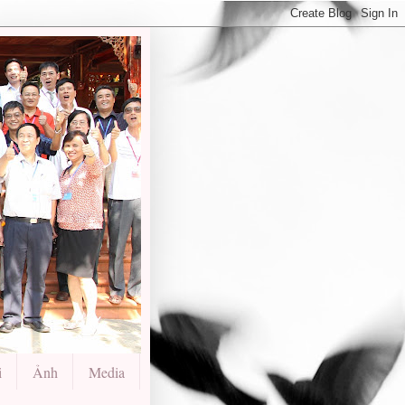
i
Ảnh
Media