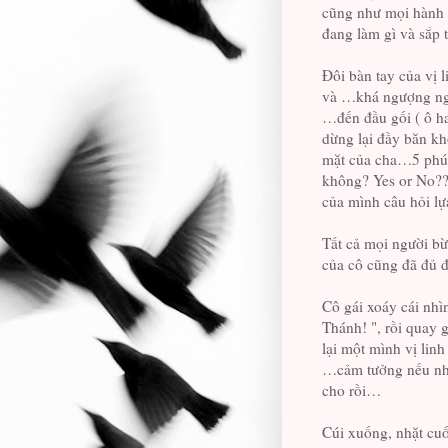
cũng như mọi hành k
đang làm gì và sắp 
Đôi bàn tay của vị 
và …khá ngượng ngh
…đến đầu gối ( ô h
dừng lại đầy băn kh
mặt của cha…5 phút,
không? Yes or No???
của mình câu hỏi lự
Tất cả mọi người bừn
của cô cũng đã đủ đ
Cô gái xoáy cái nhì
Thánh! ", rồi quay
lại một mình vị lin
…cảm tưởng nếu như
cho rồi…
Cúi xuống, nhặt cuố