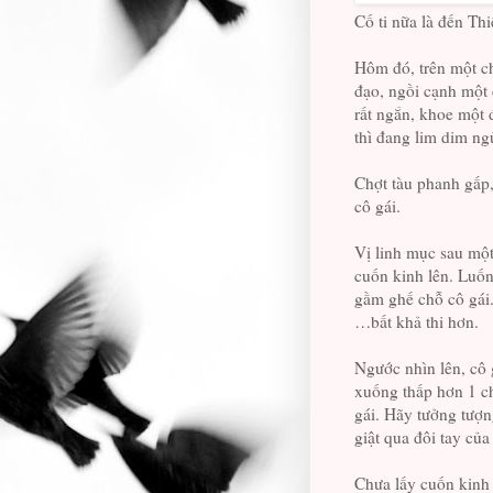
Cố ti nữa là đến Th
Hôm đó, trên một c
đạo, ngồi cạnh một 
rất ngắn, khoe một 
thì đang lim dim n
Chợt tàu phanh gấp,
cô gái.
Vị linh mục sau một
cuốn kinh lên. Luố
gầm ghế chỗ cô gái.
…bất khả thi hơn.
Ngước nhìn lên, cô 
xuống thấp hơn 1 c
gái. Hãy tưởng tượn
giật qua đôi tay của
Chưa lấy cuốn kinh