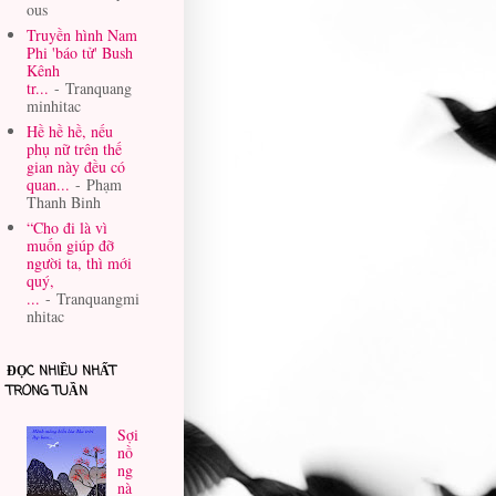
ous
Truyền hình Nam
Phi 'báo tử' Bush
Kênh
tr...
- Tranquang
minhitac
Hề hề hề, nếu
phụ nữ trên thế
gian này đều có
quan...
- Phạm
Thanh Binh
“Cho đi là vì
muốn giúp đỡ
người ta, thì mới
quý,
...
- Tranquangmi
nhitac
ĐỌC NHIỀU NHẤT
TRONG TUẦN
Sợi
nồ
ng
nà