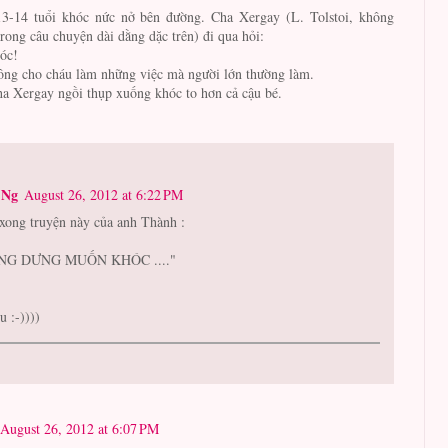
13-14 tuổi khóc nức nở bên đường. Cha Xergay (L. Tolstoi, không
rong câu chuyện dài dằng dặc trên) đi qua hỏi:
óc!
ông cho cháu làm những việc mà người lớn thường làm.
a Xergay ngồi thụp xuống khóc to hơn cả cậu bé.
 Ng
August 26, 2012 at 6:22 PM
xong truyện này của anh Thành :
NG DƯNG MUỐN KHÓC ...."
u :-))))
August 26, 2012 at 6:07 PM