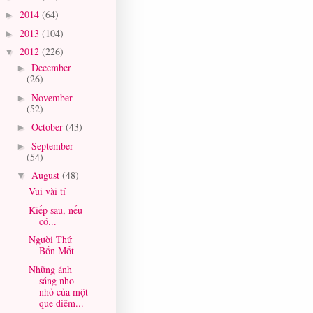
2014
(64)
►
2013
(104)
►
2012
(226)
▼
December
►
(26)
November
►
(52)
October
(43)
►
September
►
(54)
August
(48)
▼
Vui vài tí
Kiếp sau, nếu
có...
Người Thứ
Bốn Mốt
Những ánh
sáng nho
nhỏ của một
que diêm...