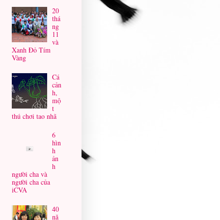
20
thá
ng
11
và
Xanh Đỏ Tím
Vàng
Cá
cản
h,
mộ
t
thú chơi tao nhã
6
hìn
h
ản
h
người cha và
người cha của
iCVA
40
nă