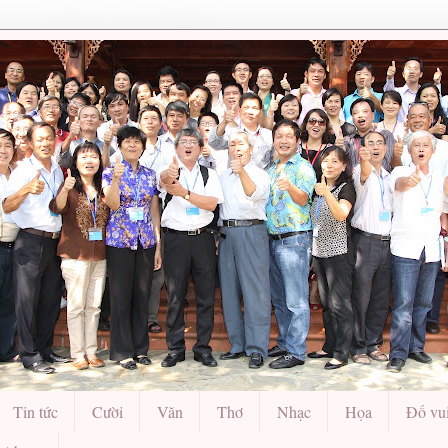
Tin tức
Cười
Văn
Thơ
Nhạc
Họa
Đố vu