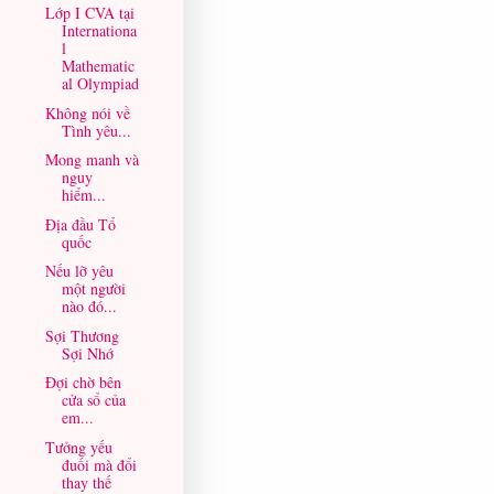
Lớp I CVA tại
Internationa
l
Mathematic
al Olympiad
Không nói về
Tình yêu...
Mong manh và
nguy
hiểm...
Địa đầu Tổ
quốc
Nếu lỡ yêu
một người
nào đó...
Sợi Thương
Sợi Nhớ
Đợi chờ bên
cửa sổ của
em...
Tưởng yếu
đuối mà đổi
thay thế