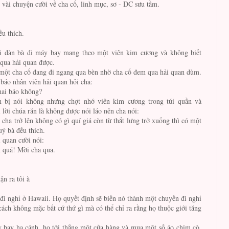
vài chuyện cười về cha cố, linh mục, sơ - DC sưu tầm.
u thích.
 đàn bà đi máy bay mang theo một viên kim cương và không biết
qua hải quan được.
 một cha cố đang đi ngang qua bèn nhờ cha cố đem qua hải quan dùm.
báo nhân viên hải quan hỏi cha:
hai báo không?
 bị nói không nhưng chợt nhớ viên kim cương trong túi quần và
 lời chúa răn là không được nói láo nên cha nói:
g cha trở lên không có gì quí giá còn từ thắt lưng trở xuống thì có một
ý bà đều thích.
 quan cười nói:
h quá! Mời cha qua.
n ra tôi à
đi nghỉ ở Hawaii. Họ quyết định sẽ biến nó thành một chuyến đi nghỉ
cách không mặc bất cứ thứ gì mà có thể chỉ ra rằng họ thuộc giới tăng
 bay hạ cánh, họ tới thẳng một cửa hàng và mua một số áo chim cò,