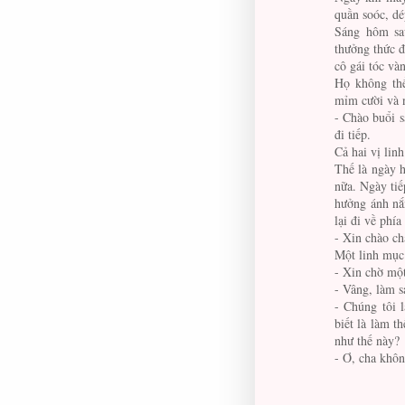
quần soóc, dé
Sáng hôm sau
thưởng thức đ
cô gái tóc và
Họ không thể
mỉm cười và 
- Chào buổi s
đi tiếp.
Cả hai vị lin
Thế là ngày 
nữa. Ngày tiế
hưởng ánh nắn
lại đi về phía
- Xin chào cha
Một linh mục
- Xin chờ một
- Vâng, làm s
- Chúng tôi 
biết là làm t
như thế này?
- Ơ, cha khôn