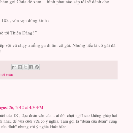
, thầm gọi Chúa để xem …hình phạt nào sắp tới sẽ dành cho
g 102 , vỏn vẹn dòng kinh :
sẽ tới Thiên Đàng! "
ệp vội vã chạy xuống ga đi tìm cô gái. Nhưng tiếc là cô gái đã
!
cuối tuần
gust 26, 2012 at 4:30 PM
ời của DC, đọc đoản văn của... ai đó, chợt nghĩ sao không ghép hai
i nhau để vừa cười vừa có ý nghĩa. Tạm gọi là "đoản của đoản" cũng
 của đỉnh" nhưng với ý nghĩa khác hẳn: