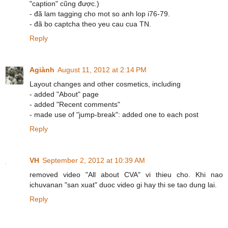
"caption" cũng được.)
- đã lam tagging cho mot so anh lop i76-79.
- đã bo captcha theo yeu cau cua TN.
Reply
Agiành
August 11, 2012 at 2:14 PM
Layout changes and other cosmetics, including
- added "About" page
- added "Recent comments"
- made use of "jump-break": added one to each post
Reply
VH
September 2, 2012 at 10:39 AM
removed video "All about CVA" vi thieu cho. Khi nao
ichuvanan "san xuat" duoc video gi hay thi se tao dung lai.
Reply