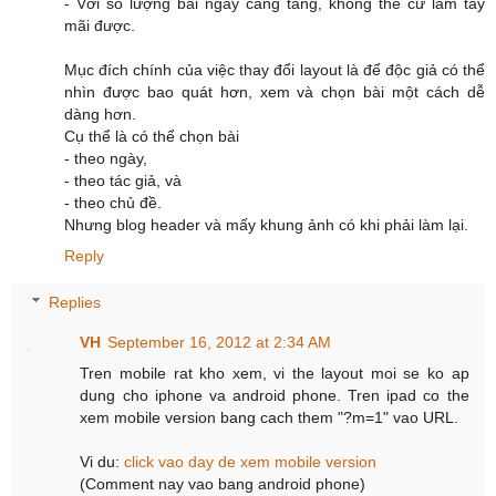
- Với số lượng bài ngày càng tăng, không thể cứ làm tay
mãi được.
Mục đích chính của việc thay đổi layout là để độc giả có thể
nhìn được bao quát hơn, xem và chọn bài một cách dễ
dàng hơn.
Cụ thể là có thể chọn bài
- theo ngày,
- theo tác giả, và
- theo chủ đề.
Nhưng blog header và mấy khung ảnh có khi phải làm lại.
Reply
Replies
VH
September 16, 2012 at 2:34 AM
Tren mobile rat kho xem, vi the layout moi se ko ap
dung cho iphone va android phone. Tren ipad co the
xem mobile version bang cach them "?m=1" vao URL.
Vi du:
click vao day de xem mobile version
(Comment nay vao bang android phone)