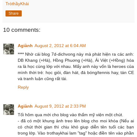
TròthầyKhải
Share
10 comments:
Agiành
August 2, 2012 at 6:04 AM
**** Nhờ cái blog 7d-dichvong này mà phát hiện ra các anh:
DB Khang (+Hà), Hồng Phuơng (+Hà), Ái Việt (+Hồng) hóa
ra là học cùng lớp với nhau. Mấy anh này vốn là heroes của
mình thời trẻ: học giỏi, đàn hát, đá bóng/tennis hay, tán CE
và tranh luận cũng rất tài.
Reply
Agiành
August 9, 2012 at 2:33 PM
Tối hôm qua mới cho blog vào thẩm mỹ viện một chút.
- đã có một khung ảnh treo lên blog cho moi khóa (Nếu ai
có chút thời gian thì chịu khó giup diễn tên tuổi các bạn
trong lớp. Vào trothaykhai lam "tag" hoặc điền tên vào phần