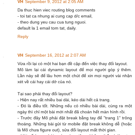
VH
September 9, 2012 at 2:05 AM
Da thuc hien viec routing blog comments
- toi tat ca nhung ai cung cap d/c email,
- theo dung yeu cau cua tung nguoi.
default la 1 email tom tat, daily.
Reply
VH
September 16, 2012 at 2:07 AM
Vừa rồi lại có một hai bạn đề cập đến việc thay đổi layout.
Mõ làm lại cái dynamic layout để mọi người góp ý thêm.
Lần này sẽ để lâu hơn một chút để xin mọi người vài nhận
xét về cái hay cái dở của nó.
Tại sao phải thay đổi layout?
- Hiện nay rất nhiều bai dài, kéo dài hết cả trang.
- Đó là điều tốt. Những nếu có nhiều bài dài, cùng ra một
ngày thì chỉ một bài mới nhất đã choán hết màn hình rồi.
- Trước đây Mõ phải đặt break bằng tay để "trang 1" trông
thoáng. Những bài gửi từ mobile đặt break không dễ (hoặc
là Mõ chưa figure out), sửa đổi layout mất thời gian.