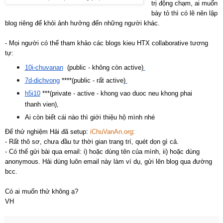
trị động chạm, ai muốn
bày tỏ thì có lẽ nên lập
blog riêng để khỏi ảnh hưởng đến những người khác.
- Mọi người có thể tham khảo các blogs kieu HTX collaborative tương
tự:
10i-chuvanan
(public - không còn active)
7d-dichvong
****(public - rất active)
h5i10
***(private - active - khong vao duoc neu khong phai
thanh vien),
Ai còn biết cái nào thì giới thiệu hộ mình nhé
Để thử nghiệm Hải đã setup:
iChuVanAn.org
:
- Rất thô sơ, chưa đầu tư thời gian trang trí, quét dọn gì cả.
- Có thế gửi bài qua email: i) hoặc dùng tên của mình, ii) hoặc dùng
anonymous. Hải dùng luôn email này làm ví dụ, gửi lên
blog
qua đường
bcc.
Có ai muốn thử không ạ?
VH