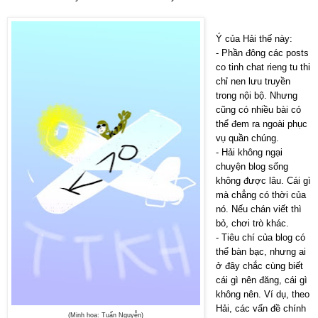
Ý của Hải thế này:
- Phần đông các posts
co tinh chat rieng tu thi
chỉ nen lưu truyền
trong nội bộ. Nhưng
cũng có nhiều bài có
thể đem ra ngoài phục
vụ quần chúng.
- Hải không ngại
chuyện blog sống
không được lâu. Cái gì
mà chẳng có thời của
nó. Nếu chán viết thì
bỏ, chơi trò khác.
- Tiêu chí của blog có
thể bàn bạc, nhưng ai
ở đây chắc cùng biết
cái gì nên đăng, cái gì
không nên. Ví dụ, theo
Hải, các vấn đề chính
(Minh họa: Tuấn Nguyễn)