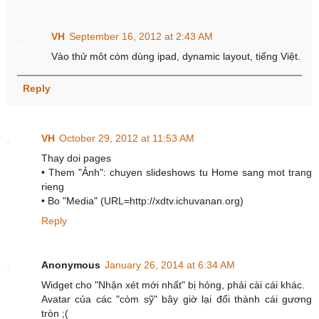
VH
September 16, 2012 at 2:43 AM
Vào thử môt còm dùng ipad, dynamic layout, tiếng Việt.
Reply
VH
October 29, 2012 at 11:53 AM
Thay doi pages
• Them "Ảnh": chuyen slideshows tu Home sang mot trang
rieng
• Bo "Media" (URL=http://xdtv.ichuvanan.org)
Reply
Anonymous
January 26, 2014 at 6:34 AM
Widget cho "Nhận xét mới nhất" bị hỏng, phải cài cái khác.
Avatar của các "còm sỹ" bây giờ lại đổi thành cái gương
tròn ;(