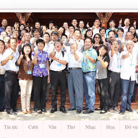
Tin tức
Cười
Văn
Thơ
Nhạc
Họa
Đố vu