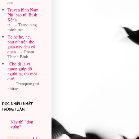
ous
Truyền hình Nam
Phi 'báo tử' Bush
Kênh
tr...
- Tranquang
minhitac
Hề hề hề, nếu
phụ nữ trên thế
gian này đều có
quan...
- Phạm
Thanh Binh
“Cho đi là vì
muốn giúp đỡ
người ta, thì mới
quý,
...
- Tranquangmi
nhitac
ĐỌC NHIỀU NHẤT
TRONG TUẦN
Này thì "dọn
vườn"
Lê