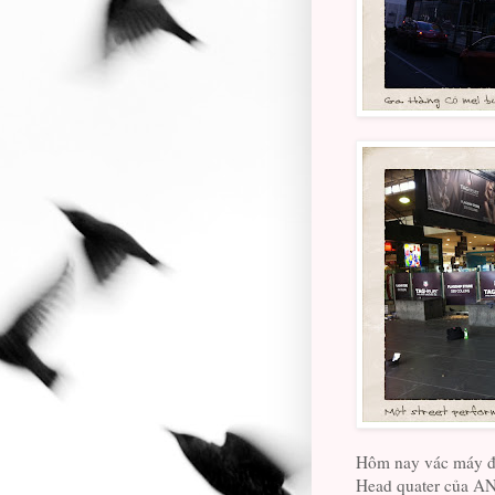
Hôm nay vác máy đi
Head quater của A