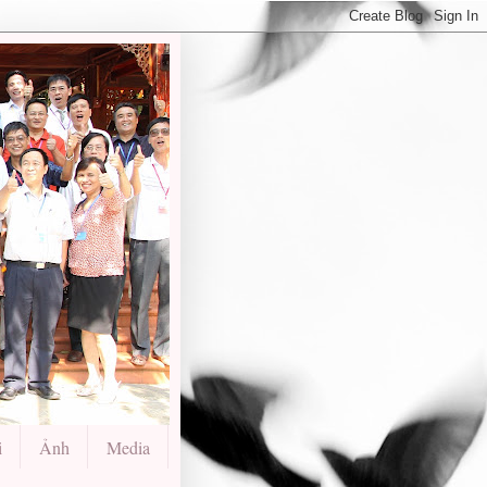
i
Ảnh
Media