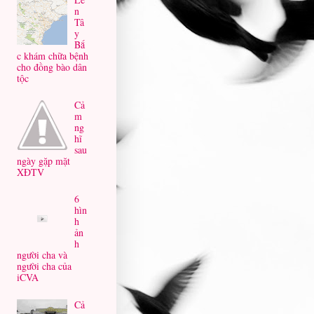
n
Tâ
y
Bắ
c khám chữa bệnh
cho đồng bào dân
tộc
Cả
m
ng
hĩ
sau
ngày gặp mặt
XĐTV
6
hìn
h
ản
h
người cha và
người cha của
iCVA
Cả