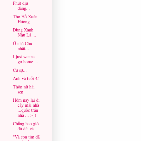
Phút dịu
dàng...
Thơ Hồ Xuân
Hương
Đừng Xanh
Như Lá ...
Ở nhà Chủ
nhật...
I just wanna
go home ...
Cứ sợ...
Anh và tuổi 45
Thôn nữ hái
sen
Hôm nay lại đi
cầy mái nhà
...quốc trần
nhà ... :-))
Chẳng bao giờ
đủ dài cả...
"Và con tim đã