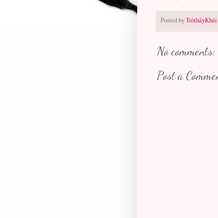
Posted by
TròthầyKhải
No comments:
Post a Comme