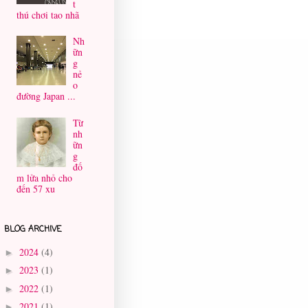
t
thú chơi tao nhã
Nh
ữn
g
nẻ
o
đường Japan ...
Từ
nh
ữn
g
đố
m lửa nhỏ cho
đến 57 xu
BLOG ARCHIVE
2024
(4)
►
2023
(1)
►
2022
(1)
►
2021
(1)
►