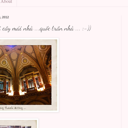
About
, 2012
 cầy mái nhà ...quốc trần nhà ... :-))