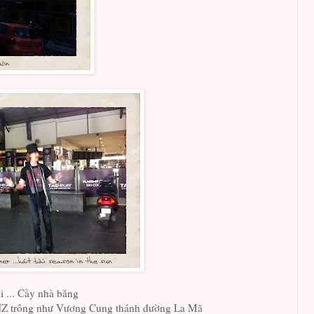
 ... Cầy nhà băng
NZ trông như Vương Cung thánh đường La Mã