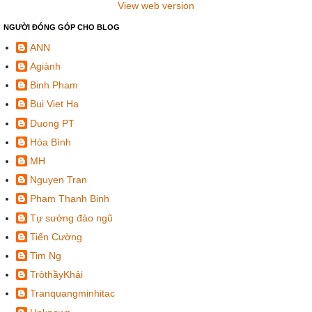
View web version
NGƯỜI ĐÓNG GÓP CHO BLOG
ANN
Agiành
Binh Pham
Bui Viet Ha
Duong PT
Hòa Bình
MH
Nguyen Tran
Phạm Thanh Binh
Tự sướng đào ngũ
Tiến Cường
Tim Ng
TròthầyKhải
Tranquangminhitac