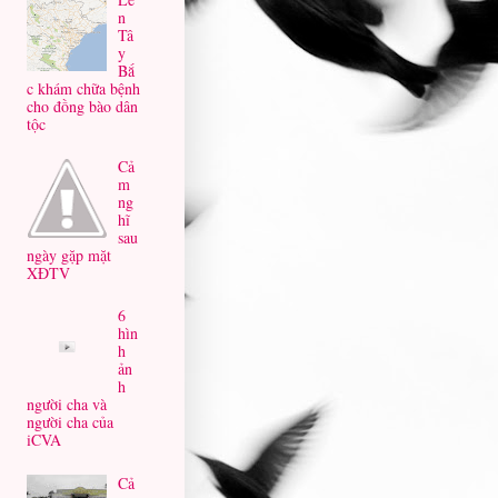
n
Tâ
y
Bắ
c khám chữa bệnh
cho đồng bào dân
tộc
Cả
m
ng
hĩ
sau
ngày gặp mặt
XĐTV
6
hìn
h
ản
h
người cha và
người cha của
iCVA
Cả