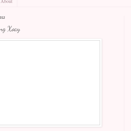
About
012
ang Xoay