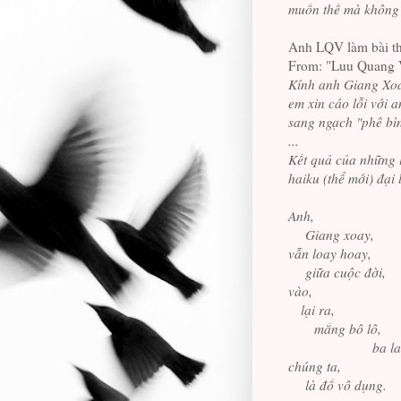
muốn thế mà không đ
Anh LQV làm bài thơ
From: "Luu Quang 
Kính anh Giang Xoa
em xin cáo lỗi với a
sang ngạch "phê bìn
...
Kết quả của những l
haiku (thể mới) đại 
Anh,
Giang xoay,
vẫn loay hoay,
giữa cuộc đời,
vào,
lại ra,
mắng bô lô,
ba la
chúng ta,
là đồ vô dụng.