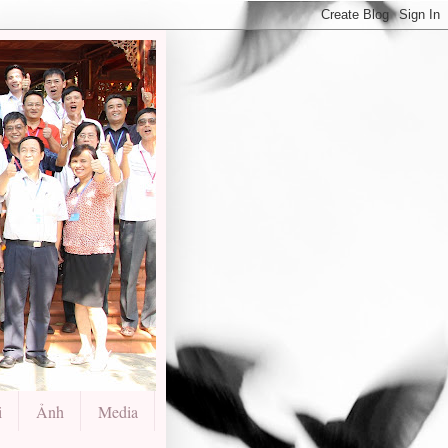
i
Ảnh
Media