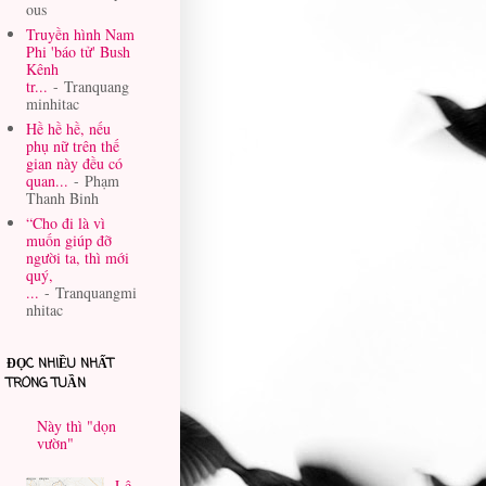
ous
Truyền hình Nam
Phi 'báo tử' Bush
Kênh
tr...
- Tranquang
minhitac
Hề hề hề, nếu
phụ nữ trên thế
gian này đều có
quan...
- Phạm
Thanh Binh
“Cho đi là vì
muốn giúp đỡ
người ta, thì mới
quý,
...
- Tranquangmi
nhitac
ĐỌC NHIỀU NHẤT
TRONG TUẦN
Này thì "dọn
vườn"
Lê