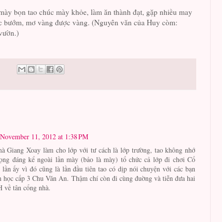
 mày bọn tao chúc mày khỏe, làm ăn thành đạt, gặp nhiều may
 bướm, mơ vàng được vàng. (Nguyên văn của Huy còm:
vườn.)
November 11, 2012 at 1:38 PM
à Giang Xoay làm cho lớp với tư cách là lớp trường, tao không nhớ
rọng đáng kể ngoài lần mày (bảo là mày) tổ chức cả lớp đi chơi Cổ
lần ấy vì đó cũng là lần đầu tiên tao có dịp nói chuyện với các bạn
m học cấp 3 Chu Văn An. Thậm chí còn đi cùng đuờng và tiễn đưa hai
về tân cổng nhà.