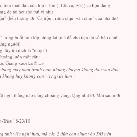
 trên mail đàn của lớp i Tím ({10icva, tv2}) cả bọn đang
ng đề tài hết sức thú vị như
u" (liên tuởng tới "Cá trộm, rượu chịu, văn chui" của nhà thơ
" trong buổi họp lớp tương lai (mà để cho tiện thì số báo danh
từng người)
g Tây tôi dịch là "mojo")
choảng luôn một câu:
oc Giang <acelco@...>
 chung may toan tranh luan nhung chuyen khong dau vao dau,
a khong hay khong con viec gi de lam ?
ất ngờ, thằng nào cũng choáng váng, lặng như tờ. Mãi sau mới
-Trieu" 8/23/10
ng tính việc nghỉ hưu, mà còn 2 đứa con chưa vào ĐH nên