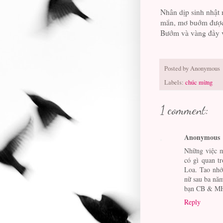
Nhân dịp sinh nhật
mắn, mơ buớm được
Bướm và vàng đầy 
Posted by
Anonymous
Labels:
chúc mừng
1 comment:
Anonymous
Những việc m
có gì quan t
Loa. Tao nhớ 
nữ sau ba nă
bạn CB & MH 
Reply