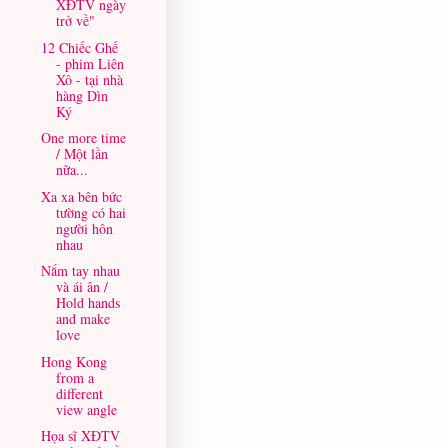
XĐTV ngày
trở về"
12 Chiếc Ghế
- phim Liên
Xô - tại nhà
hàng Dìn
Ký
One more time
/ Một lần
nữa...
Xa xa bên bức
tường có hai
người hôn
nhau
Nắm tay nhau
và ái ân /
Hold hands
and make
love
Hong Kong
from a
different
view angle
Họa sĩ XĐTV