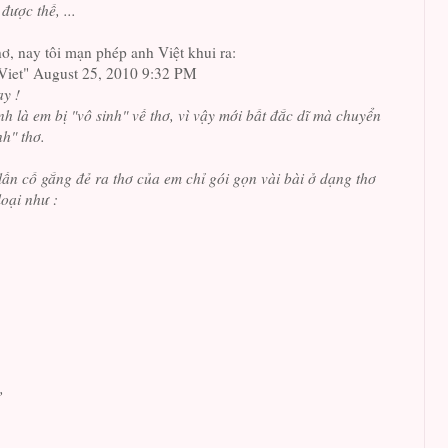
ược thế, ...
, nay tôi mạn phép anh Việt khui ra:
Viet" August 25, 2010 9:32 PM
y !
nh là em bị "vô sinh" về thơ, vì vậy mới bất đắc dĩ mà chuyển
h" thơ.
ần cố gắng đẻ ra thơ của em chỉ gói gọn vài bài ở dạng thơ
loại như :
,