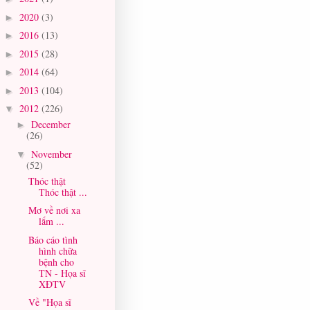
2020
(3)
►
2016
(13)
►
2015
(28)
►
2014
(64)
►
2013
(104)
►
2012
(226)
▼
December
►
(26)
November
▼
(52)
Thóc thật
Thóc thật ...
Mơ về nơi xa
lắm ...
Báo cáo tình
hình chữa
bệnh cho
TN - Họa sĩ
XĐTV
Về "Họa sĩ