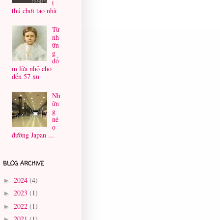
t
thú chơi tao nhã
Từ
nh
ữn
g
đố
m lửa nhỏ cho
đến 57 xu
Nh
ữn
g
nẻ
o
đường Japan ...
BLOG ARCHIVE
2024
(4)
►
2023
(1)
►
2022
(1)
►
2021
(1)
►