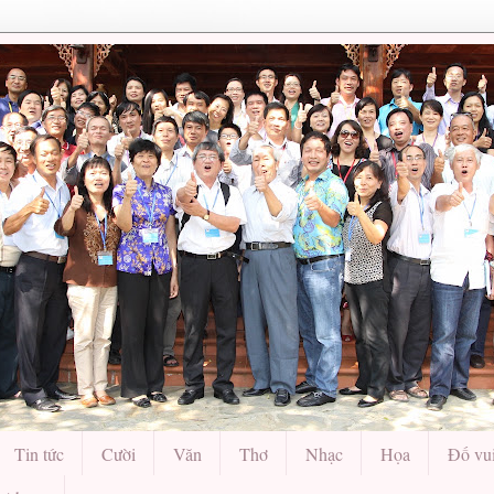
Tin tức
Cười
Văn
Thơ
Nhạc
Họa
Đố vu