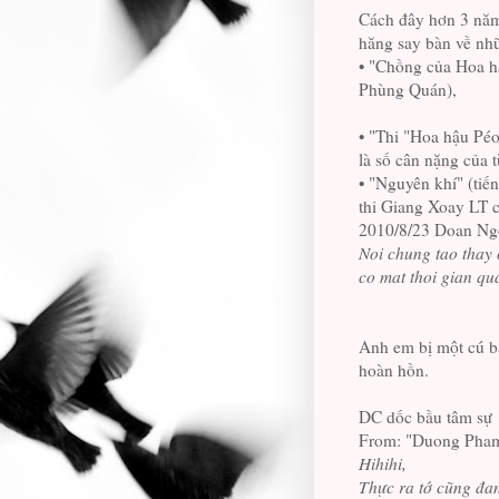
Cách đây hơn 3 năm,
hăng say bàn về nhữ
• "Chồng của Hoa hậ
Phùng Quán),
• "Thi "Hoa hậu Péo
là số cân nặng của 
• "Nguyên khí" (tiến
thi Giang Xoay LT 
2010/8/23 Doan Ng
Noi chung tao thay
co mat thoi gian qu
Anh em bị một cú b
hoàn hồn.
DC dốc bầu tâm sự
From: "Duong Pham
Hihihi,
Thực ra tớ cũng đa