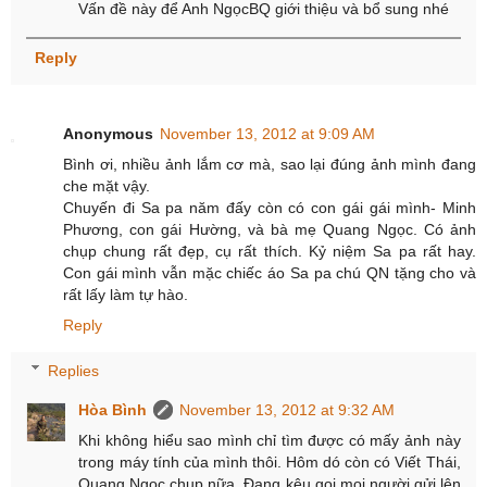
Vấn đề này để Anh NgọcBQ giới thiệu và bổ sung nhé
Reply
Anonymous
November 13, 2012 at 9:09 AM
Bình ơi, nhiều ảnh lắm cơ mà, sao lại đúng ảnh mình đang
che mặt vậy.
Chuyến đi Sa pa năm đấy còn có con gái gái mình- Minh
Phương, con gái Hường, và bà mẹ Quang Ngọc. Có ảnh
chụp chung rất đẹp, cụ rất thích. Kỷ niệm Sa pa rất hay.
Con gái mình vẫn mặc chiếc áo Sa pa chú QN tặng cho và
rất lấy làm tự hào.
Reply
Replies
Hòa Bình
November 13, 2012 at 9:32 AM
Khi không hiểu sao mình chỉ tìm được có mấy ảnh này
trong máy tính của mình thôi. Hôm dó còn có Viết Thái,
Quang Ngọc chụp nữa. Đang kêu gọi mọi người gửi lên