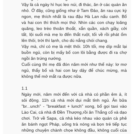
Vậy là cả ngày hì hục leo núi, đi thác, ăn ở các quán ăn
nhỏ. Ở đây, cũng giống như ở Tam Đảo, ăn rau cực kỳ
ngon, mẹ thích nhất là rau đậu Hà Lan nấu canh. Bố
và hai con thì thích mọi thứ. Nhìn các con chạy loăng
quăng, leo trèo thoăn thoắt, xắn quần, xách giầy, cởi
tất, lội suối mà mẹ lo đến thắt ruột, tối về rồi phát ốm
lên thôi, trời thì lạnh, cho dù nắng chói chang.
Vậy mà, chỉ có mẹ là mệt thôi. 10h tối, mẹ díp mắt lại
buồn ngủ, còn bị mấy bố con lôi bằng được đi ra chợ
ngồi ăn trứng nướng.
Cuối cùng thì mẹ đã đón năm mới như thế này: lơ mơ
ngủ, thấy bố và hai con lay dậy để chúc mừng, mà
không thể mở mắt ra được nữa.
1.1
Ngày mới, năm mới đến với cả nhà có phần êm ả, ít
sôi động. 11h cả nhà mới dụi mắt tỉnh ngủ. Ăn bữa
"br...unch" - "breakfast + lunch" xong, bố gọi taxi vào
Lào Cai, cả nhà đi Đền Thượng,rồi ăn Thắng cố và dạo
chơi. Trở về Sapa, cả nhà kéo nhau vào quán cà phê
ăn bánh ngọt Pháp, uống trà nóng và bọn trẻ tiếp tục
những chuyện chành chọe không đầu, không cuối của