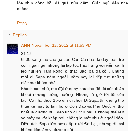
Mẹ nhìn đồng hồ, đã quá nửa đêm. Giấc ngủ đến nhẹ
nhàng.
Reply
Replies
ANN
November 12, 2012 at 11:53 PM
31.12
6h30 sáng tàu vào ga Lào Cai. Cả nhà đã dậy, bọn trẻ
còn ngái ngủ, nhưng lại lập tức hào hứng với viễn cảnh
leo núi lên Hàm Rồng, đi thác Bạc, bãi đá cổ... Chúng
mới đi Sapa năm ngoái, năm nay lại tiếp tục những
giấc mơ khám phá...
Khách sạn nhỏ, mẹ đặt ở ngay khu chợ để tối còn đi ăn
khoai nướng, trứng nướng. Nhưng từ giờ tới tối còn
lâu. Cả nhà thuê 2 xe ôm đi chơi. Đi Sapa thì không thể
thuê xe máy tự lái như ở Côn Đảo và Phú Quốc vì thứ
nhất là đường núi, đèo khó đi, thứ hai là không thể vứt
xe máy vạ vật khắp nơi, chẳng lo mất như ở ngoài đảo.
Diện tích Sapa lớn hơn gấp rưỡi Đà Lạt, nhưng đi taxi
không tiện lắm vì đường núi.