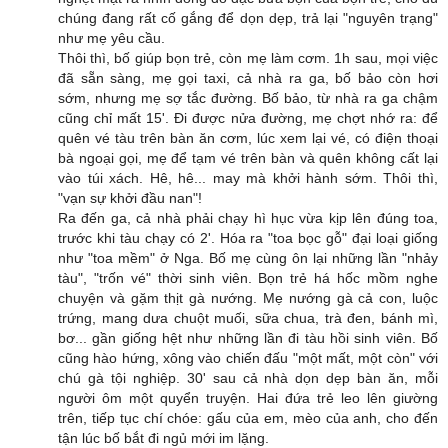
chúng đang rất cố gắng để dọn dẹp, trả lại "nguyên trạng"
như mẹ yêu cầu.
Thôi thì, bố giúp bọn trẻ, còn mẹ làm cơm. 1h sau, mọi việc
đã sẵn sàng, mẹ gọi taxi, cả nhà ra ga, bố bảo còn hơi
sớm, nhưng mẹ sợ tắc đường. Bố bảo, từ nhà ra ga chậm
cũng chỉ mất 15'. Đi được nửa đường, mẹ chợt nhớ ra: để
quên vé tàu trên bàn ăn cơm, lúc xem lại vé, có điện thoại
bà ngoại gọi, mẹ để tạm vé trên bàn và quên không cất lại
vào túi xách. Hê, hê... may mà khởi hành sớm. Thôi thì,
"vạn sự khởi đầu nan"!
Ra đến ga, cả nhà phải chạy hì hục vừa kịp lên đúng toa,
trước khi tàu chạy có 2'. Hóa ra "toa bọc gỗ" đại loại giống
như "toa mềm" ở Nga. Bố mẹ cùng ôn lại những lần "nhảy
tàu", "trốn vé" thời sinh viên. Bọn trẻ há hốc mồm nghe
chuyện và gặm thịt gà nướng. Mẹ nướng gà cả con, luộc
trứng, mang dưa chuột muối, sữa chua, trà đen, bánh mì,
bơ... gần giống hệt như những lần đi tàu hồi sinh viên. Bố
cũng hào hứng, xông vào chiến đấu "một mất, một còn" với
chú gà tội nghiệp. 30' sau cả nhà dọn dẹp bàn ăn, mỗi
người ôm một quyển truyện. Hai đứa trẻ leo lên giường
trên, tiếp tục chí chóe: gấu của em, mèo của anh, cho đến
tận lúc bố bắt đi ngủ mới im lặng.