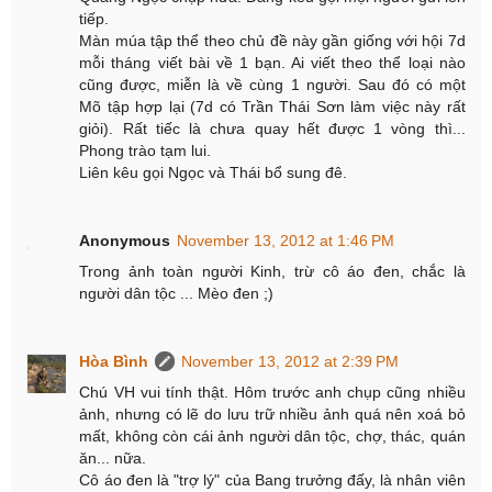
tiếp.
Màn múa tập thể theo chủ đề này gần giống với hội 7d
mỗi tháng viết bài về 1 bạn. Ai viết theo thể loại nào
cũng được, miễn là về cùng 1 người. Sau đó có một
Mõ tập hợp lại (7d có Trần Thái Sơn làm việc này rất
giỏi). Rất tiếc là chưa quay hết được 1 vòng thì...
Phong trào tạm lui.
Liên kêu gọi Ngọc và Thái bổ sung đê.
Anonymous
November 13, 2012 at 1:46 PM
Trong ảnh toàn người Kinh, trừ cô áo đen, chắc là
người dân tộc ... Mèo đen ;)
Hòa Bình
November 13, 2012 at 2:39 PM
Chú VH vui tính thật. Hôm trước anh chụp cũng nhiều
ảnh, nhưng có lẽ do lưu trữ nhiều ảnh quá nên xoá bỏ
mất, không còn cái ảnh người dân tộc, chợ, thác, quán
ăn... nữa.
Cô áo đen là "trợ lý" của Bang trưởng đấy, là nhân viên