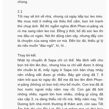
chúng.
2.1
Tối nay sẽ trở về nhà, nhưng cả ngày tiếp tục leo trèo.
Mẹ mua một ít miếng vải thêu thổ cẩm, bọn trẻ tranh
thủ chụp ảnh. Bố thì ngắm nghía đỉnh Phan-xi-păng và
rủ mẹ sang năm leo núi. Đồng ý thôi, bố đủ sức leo thì
mẹ đâu có ngán. Nói thì dũng cảm vậy, nhưng đấy còn
là chuyện của sang năm cơ mà. Đến lúc đó, thiếu gì lý
do nếu muốn "đào ngũ", hì, hì...
Thay lời kết:
Nhật ký chuyến đi Sapa chỉ có thế. Mẹ định viết cho
bọn trẻ lớn lên đọc, nhưng hóa ra chỉ viết được ít dòng
khi chuẩn bị đi, mấy ngày ở Sapa còn bận chạy nhảy
nên chẳng viết được gì nhiều. Bây giờ cũng đã 7, 8
năm trôi qua từ ngày đó. Bố mẹ đã leo lên đỉnh Phan-
xi-păng (không có bọn trẻ) như bố muốn. Con trai đã đi
học nước ngoài mấy năm nay rồi. Con gái đã bớt
nhõng nhẽo, người lớn hơn nhiều, chẳng gì cũng đã
vào cấp 3, ra dáng thiếu nữ rồi mà. Mấy năm nay, Tết
Dương lịch nhà mình thường đi thăm anh, còn sau Tết
Âm lịch thì vào Đà Lạt. Đà Lạt mộng mơ có thứ hoa