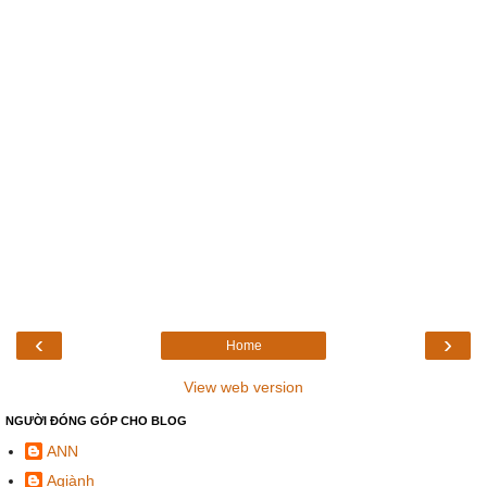
‹
›
Home
View web version
NGƯỜI ĐÓNG GÓP CHO BLOG
ANN
Agiành