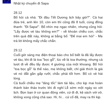
Nhật ký chuyến đi Sapa
28.12
Bố hỏi cả nhà: "Đi đâu Tết Dương lịch bây giờ?". Cả hai
đứa trẻ, anh lên 10, còn em thì cũng đã 8 tuổi, cùng đồng
thanh: "Đi Sapa!". Bố nhìn mẹ ngạc nhiên, nhưng cũng hỏi:
"Lấy được vé tàu không em?" - về khoản chiều con, chắc
trên quả đất này, không ai bằng bố. "Để mai em hỏi" - Mẹ
trả lời không mấy chắc chắn.
29.12
Cuối giờ sáng mẹ điện thoại báo cho bố biết là đã lấy được
vé tàu, khi đi là toa "bọc gỗ", lúc về là toa thường, nhưng cả
lượt đi về đều lấy được 4 giường của một khoang. Bố hỏi
"toa bọc gỗ" là thế nào, mẹ không biết, chỉ giải thích là giá
vé nó đắt gần gấp rưỡi, chắc phải tốt hơn. Bố có vẻ hài
lòng.
Cả buổi chiều mẹ "tăng tốc" làm tài liệu, cho kịp mai hoàn
thành bản thảo trước khi đi nghỉ Lễ sớm một ngày so với
lịch. Bọn bạn ở cơ quan động viên, cứ đi đi, kệ sách với vở,
không xong cũng chả sao. Hì, hì... cứ cố đã, may ra thì kịp.