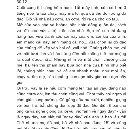
30.12
Cuối cùng thì cũng hòm hòm. Tắt máy tính, còn có hơn 3
tiếng nữa là tàu chạy, may mà tối qua đã thu dọn xong đồ
đạc. Giờ về nhà nấu cơm, ăn cơm, rồi ra ga cho kịp tàu.
Mở cửa vào nhà và hoảng hồn nhìn đống quần áo, sách
vở, đồ chơi vứt la liệt trên sàn nhà. Bọn trẻ con thì đang
hăng hái, vừa tranh cãi: cái này của em, cái kia của anh,
em mang cái này, anh mang cái nọ... vừa chọn lại đồ đạc
của chúng để xếp vào hai cái vali nhỏ. Chúng chào mẹ với
vẻ mặt tươi tỉnh và hào hứng đến nỗi không thể mở miệng
ra quát được nữa. Nhưng nhìn vẻ mặt chán chường của
mẹ, hai tên thủ phạm bày bừa bộn nhà cửa hình như biết
lỗi, chúng nhìn nhau và cô em nhanh nhảu, như mọi lần,
chạy ra ôm mẹ, liến thoắng: con dọn bây giờ, con dọn bây
giờ.
Ôi trời, vậy là sẽ nấu cơm mang lên tàu ăn vậy, đằng nào
cũng chưa đói, lên tàu chén cũng vui. Chợt thấy hơi ngợp vì
cảm giác sung sướng. Cố gắng dấu nụ cười, nghiêm giọng
với bọn trẻ, bắt chúng dọn dẹp đồ đạc. Gọi điện thoại cho
ông xã và nghe giọng trả lời vui vẻ: "anh về ngay đây" - vẫn
là ngay đây, em biết cái "ngay đây" của anh là bao lâu rồi!
Thế nhưng mẹ đã sai, bố về nhà sau đúng 15' và cũng
nghệt mặt ra nhìn đống đồ đạc bừa bộn của bọn trẻ, cho dù