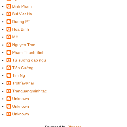
Binh Pham
Bui Viet Ha
Duong PT
Hòa Bình
MH
Nguyen Tran
Phạm Thanh Binh
Tự sướng đào ngũ
Tiến Cường
Tim Ng
TròthầyKhải
Tranquangminhitac
Unknown
Unknown
Unknown
Powered by
Blogger
.