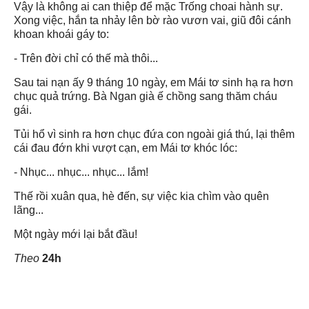
Vậy là không ai can thiệp để mặc Trống choai hành sự.
Xong việc, hắn ta nhảy lên bờ rào vươn vai, giũ đôi cánh
khoan khoái gáy to:
- Trên đời chỉ có thế mà thôi...
Sau tai nạn ấy 9 tháng 10 ngày, em Mái tơ sinh hạ ra hơn
chục quả trứng. Bà Ngan già ế chồng sang thăm cháu
gái.
Tủi hổ vì sinh ra hơn chục đứa con ngoài giá thú, lại thêm
cái đau đớn khi vượt cạn, em Mái tơ khóc lóc:
- Nhục... nhục... nhục... lắm!
Thế rồi xuân qua, hè đến, sự việc kia chìm vào quên
lãng...
Một ngày mới lại bắt đầu!
Theo
24h