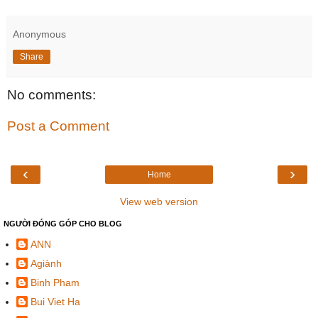
Anonymous
Share
No comments:
Post a Comment
‹
›
Home
View web version
NGƯỜI ĐÓNG GÓP CHO BLOG
ANN
Agiành
Binh Pham
Bui Viet Ha