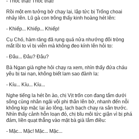
- Thóc thật! Thóc thật!
Rồi một em tưởng bở chạy lại, lập tức bị Trống choai
nhảy lên. Lũ gà con trông thấy kinh hoàng hét lên:
- Khiếp... Khiếp... Khiếp!
Cụ Chó, hàm răng đã rụng quá nửa nhướng đôi tròng
mắt lồi to vì bị viễn mà không đeo kính lên hỏi to:
- Đâu... Đâu? Đâu?
Bà Ngan già nghe hỏi chạy ra xem, nhìn thấy đứa cháu
yêu bị tai nạn, không biết lam sao đành la:
- Kíu... Kíu... Kíu...
Nghe tiếng la hét ồn ào, chị Vịt trốn con đang tắm dưới
sông cùng nhân ngãi vội phi thân lên bờ, nhanh đến nỗi
không kịp mặc lại áo lông, lạch bạch chạy ra sân trước.
Nhìn thấy cảnh hỗn loạn đó, chị bĩu môi tức giận vì bị phá
đám, liền quạt thẳng vào mặt bà già lắm điều:
- Mặc... Mặc! Mặc... Mặc...