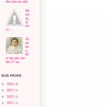
thú chơi tao nhã
Hà
nội
ng
ày
trở
về ...
Từ
nh
ữn
g
đố
m lửa nhỏ cho
đến 57 xu
BLOG ARCHIVE
2024
(4)
►
2023
(1)
►
2022
(1)
►
2021
(1)
►