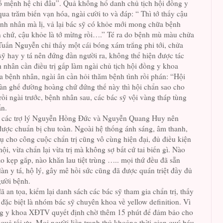
ó mệnh hệ chi đâu”. Quả không hổ danh chủ tịch hội đồng y
ua trăm biến vạn hóa, ngài cười to và đáp: “ Thì tớ thấy cậu
nh nhân mà lị, vả lại bác sỹ có khỏe mới mong chữa bệnh
 chứ, cậu khỏe là tớ mừng rồi….” Té ra do bệnh mù màu chửa
uấn Nguyễn chỉ thấy một cái bóng xám trắng phi tới, chửa
sỹ hay y tá nên đứng đần người ra, không thể hiện được tác
nhân cần điều trị gấp làm ngài chủ tịch hội đồng y khoa
 bệnh nhân, ngài ân cần hỏi thăm bệnh tình rồi phán: “Hội
bàn ghế đường hoàng chứ đứng thế này thì hội chẩn sao cho
i ngài trước, bệnh nhân sau, các bác sỹ vội vàng tháp tùng
ẩn.
a các trợ lý Nguyễn Hồng Đức và Nguyễn Quang Huy nên
ược chuẩn bị chu toàn. Ngoài hệ thống ánh sáng, âm thanh,
vụ cho công cuộc chẩn trị cũng vô cùng hiện đại, đủ điều kiện
ội, vừa chẩn lại vừa trị mà không sợ bất cứ tai biến gì. Nào
ào kẹp gắp, nào khăn lau tiệt trùng ….. mọi thứ đều đã sẵn
àn y tá, hộ lý, gây mê hồi sức cũng đã được quán triệt đầy đủ
người bệnh.
 an tọa, kiểm lại danh sách các bác sỹ tham gia chẩn trị, thấy
 đặc biệt là nhóm bác sỹ chuyên khoa về yellow definition. Vì
ồng y khoa XĐTV quyết định chờ thêm 15 phút để đảm bảo cho
t quả tối ưu. Mọi người liền tranh thủ khoảng thời gian quý báu