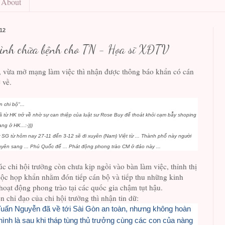
About
012
hình chữa bệnh cho TN - Họa sĩ XĐTV
, vừa mở mạng làm việc thì nhận được thông báo khẩn có cán
 về.
 chi bộ"...
 từ HK trở về nhờ sự can thiệp của luật sư Rose Buy để thoát khỏi cạm bẫy shoping
ng ở HK...:-)))
 SG từ hôm nay 27-11 đến 3-12 sẽ đi xuyên (Nam) Việt từ ... Thành phố này người
xuyên sang ... Phú Quốc để ... Phát động phong trào CM ở đảo này ...
úc chi hội trưởng còn chưa kịp ngồi vào bàn làm việc, thỉnh thị
uộc họp khẩn nhằm đón tiếp cán bộ và tiếp thu những kinh
oạt động phong trào tại các quốc gia chậm tụt hậu.
 chỉ đạo của chi hội trưởng thì nhận tin dữ:
uấn Nguyễn đã về tới Sài Gòn an toàn, nhưng không hoàn
 hình là sau khi tháp tùng thủ trưởng cùng các con của nàng