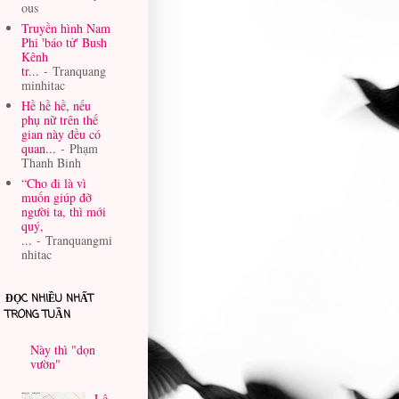
ous
Truyền hình Nam
Phi 'báo tử' Bush
Kênh
tr...
- Tranquang
minhitac
Hề hề hề, nếu
phụ nữ trên thế
gian này đều có
quan...
- Phạm
Thanh Binh
“Cho đi là vì
muốn giúp đỡ
người ta, thì mới
quý,
...
- Tranquangmi
nhitac
ĐỌC NHIỀU NHẤT
TRONG TUẦN
Này thì "dọn
vườn"
Lê