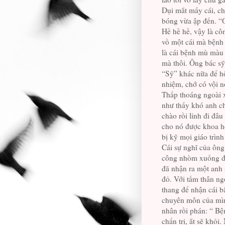
Dụi mắt mấy cái, ch
bóng vừa ập đến. “
Hề hề hề, vậy là cô
vồ một cái mà bệnh
là cái bệnh mù màu 
mà thôi. Ông bác sỹ
“Sỹ” khác nữa để hộ
nhiệm, chớ có vội n
Thấp thoáng ngoài x
như thấy khó anh ch
chào rồi lỉnh đi đâu
cho nó được khoa h
bị kỹ mọi giáo trìn
Cái sự nghĩ của ông 
công nhòm xuống đ
đã nhận ra một anh
đỏ. Với tấm thân ng
thang để nhận cái b
chuyên môn của mìn
nhân rồi phán: “ B
chẩn trị, ắt sẽ khỏi