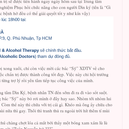
n trị sẽ được tiến hành ngay ngày hôm sau tại Trung tâm
nghiệm Phục hồi chức năng cho con người Dìn ký (tên là “Gì
c bệnh hở đều có thể giải quyết tốt y như kín vậy)
 lúc 18h00 tại:
HÀ
 P.9, Q. Phú Nhuận, Tp HCM
 & Alcohol Therapy
sẽ chính thức bắt đầu.
Alcoholic Doctors
) tham dự đông đủ.
bị xong xuôi, chỉ còn việc mời các bác “Sỹ” XDTV về cho
c chẩn trị được thành công tốt đẹp. Việc này chi hội trưởng
i từng trợ lý rồi yên tâm tiếp tục công việc của mình.
ng tâm Dìn Ký, bệnh nhân TN đến sớm đi ra đi vào sốt suột.
bác “Sỹ” này bỏ rơi mình ở đây hay sao. Nhòm tới nhòm lui
 Còm thế này thì chữa với trị cái gì. Khéo mà ông ấy chữa cho
 nữa thì gay. Thôi thì tranh thủ ra ngoài trời hít thêm tí mùi
chú chàng chợt lóa cả mắt bởi thấy một bóng xam xám lù lù
gầm gừ: “Tuấn Nguyễn hử ???”.