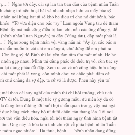
ị…..” Nghe tới đây, cái sự lăn tăn ban đầu của bệnh nhân Tuấn
h chàng trở nên hoạt bát và nhanh nhẹn hơn cả mấy bác sỹ
nhân nổi hứng bất tử sẽ khó bề điều trị cho nó dứt bệnh, bác
 khéo: “Tớ vừa điện cho bác “sỹ” Lam ngoài Vũng tàu để tham
“Bệnh ấy mà mất công điều trị làm chi, nếu các ông đồng ý, để
ó (bệnh nhân Tuấn Nguyễn) ra đây (Vũng tàu), đập một phát là
…..” Nghe xong bệnh nhân vội vàng năn nỉ: “Ấy ấy, các bác sĩ
 chẩn muốn trị cái chi em cũng ừ, chứ đừng để em phải ra
”. Còn ông sỹ đỏ Bình thì lại yên tâm tủm tỉm một mình. Hề hề
g nhớn gặp nhau. Mình thì dùng phác đồ điều trị vồ, còn bác sỹ
àu lại dùng phác đồ đập. Xem ra có vẻ nó công hiệu hơn cũng
ì chỉ một phát là xong, còn mình chơi vồ chắc phải dăm cái
thì chú chàng đã sợ đập, ta cứ vồ là được. Phen này yên trí
mải theo cái suy nghĩ của minh thì chi hội trưởng, chủ tịch
TV đi tới. Đúng là một bác sỹ gương mẫu, dù niên kỷ đã có
 là đang trên đường tới buổi hội chẩn quan trọng, vậy mà ngài
hể dục bằng cách chạy bộ từ dưới chân cầu thang lên. Tới nơi
ơi thở vẫn điều hòa, ngài tới hỏi thăm ngay tình hình bệnh tật
tím. Ông này tá hỏa tam tinh chỉ vội về phía bệnh nhân Tuấn
 mồm ngạc nhiên: “ Dạ thưa, bệnh …. bệnh nhân đang đứng