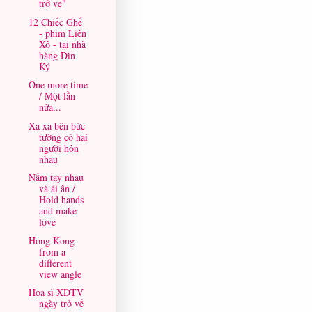
trở về"
12 Chiếc Ghế
- phim Liên
Xô - tại nhà
hàng Dìn
Ký
One more time
/ Một lần
nữa...
Xa xa bên bức
tường có hai
người hôn
nhau
Nắm tay nhau
và ái ân /
Hold hands
and make
love
Hong Kong
from a
different
view angle
Họa sĩ XĐTV
ngày trở về