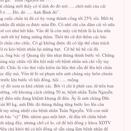
ú chàng mới thấy có tí ánh đo đỏ nơi …. chót mũi của cái
Ơ ơ …. Đỏ, đỏ …. Anh Bình đỏ”.
ng cuộc chẩn trị đã có hy vọng thành công tới 25% rồi. Mới bị
 nhân đã nhận ra được màu Đỏ. Có nhẽ chỉ cần dăm cái vồ nữa
sẽ coi như hết hẳn. Vấn đề là còn mấy cái bệnh là lạ kia nữa
 mới tới hý hửng mừng thầm. Thôi thì cứ đợi thêm các bác
i chẩn cho chắc. Có gì không được đã có tập thể chịu trách
ói ra kẻo bệnh nhân lại mừng hụt. Cứ hề hề hề cái đã.
a, ông bác sỹ Quang tây tím nhạt thủng thỉnh bước vô. Chừng
àng này chửa vội lên hội mặt với bệnh nhân mà chỉ vẫy tay
 đó. Chắc là vào thư viện kiếm tài liệu thủ sẵn để lên hội chẩn
ọc đây mà. Vốn từ lò sư phạm nên anh chàng này luôn chuẩn
h trước khi bước vô hội đồng, hội ….. ruộng.
sỹ đỏ xem ra khá chính xác. Bởi vì chỉ ít phút sau, từ trên ban
ường, với khoảng cách chừng 50 m, bệnh nhân Tuấn Nguyễn
 sỹ điều nữa đang khệnh khạng đi đến. Ấy là anh chàng Đức
oài 80 kg, anh Đức đỏ thủng thẳng từng bước leo lên cầu
ắt tay nồng nhiệt của bệnh nhân Tuấn Nguyễn. Với con mắt
h bác “sỹ” Đức nhòm qua một lượt , từ đầu tới chân bệnh
ệnh nặng đấy, nhưng chớ có lo, cứ để hội đồng y khoa XDTV
. Nếu chả khỏi thì cả hội đồng sẽ sẵn sàng làm bệnh nhân để