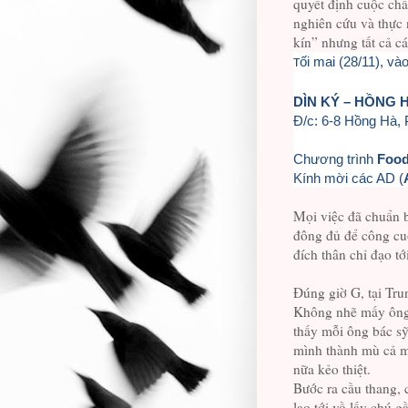
quyết định cuộc chẩ
nghiên cứu và thực 
kín” nhưng tất cả cá
ối mai (28/11), vào
T
DÌN KÝ – HỒNG 
Đ/c: 6-8 Hồng Hà,
Chương trình
Food
Kính mời các AD (
Mọi việc đã chuẩn 
đông đủ để công cuộ
đích thân chỉ đạo tớ
Đúng giờ G, tại Tru
Không nhẽ mấy ông 
thấy mỗi ông bác sỹ
mình thành mù cả mùi
nữa kẻo thiệt.
Bước ra cầu thang, 
lao tới vồ lấy chú 