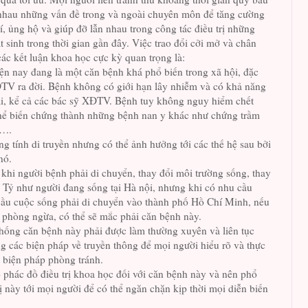
i nhau những vấn đề trong và ngoài chuyên môn để tăng cường
rí, ủng hộ và giúp đỡ lẫn nhau trong công tác điều trị những
t sinh trong thời gian gần đây. Việc trao đổi cởi mở và chân
các kết luận khoa học cực kỳ quan trọng là:
n nay đang là một căn bệnh khá phổ biến trong xã hội, đặc
XĐTV ra đời. Bệnh không có giới hạn lây nhiễm và có khả năng
 ai, kể cả các bác sỹ XĐTV. Bệnh tuy không nguy hiểm chết
thể biến chứng thành những bệnh nan y khác như chứng trầm
…….
 tính di truyền nhưng có thể ảnh hưởng tới các thế hệ sau bởi
nó.
khi người bệnh phải di chuyển, thay đổi môi trường sống, thay
. Tỷ như người đang sống tại Hà nội, nhưng khi có nhu cầu
cầu cuộc sống phải di chuyển vào thành phố Hồ Chí Minh, nếu
 phòng ngừa, có thể sẽ mắc phải căn bệnh này.
hống căn bệnh này phải được làm thường xuyên và liên tục
ng các biện pháp về truyền thông để mọi người hiểu rõ và thực
 biện pháp phòng tránh.
có phác đồ điều trị khoa học đối với căn bệnh này và nên phổ
ị này tới mọi người để có thể ngăn chặn kịp thời mọi diễn biến