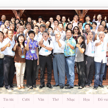
Tin tức
Cười
Văn
Thơ
Nhạc
Họa
Đố vu