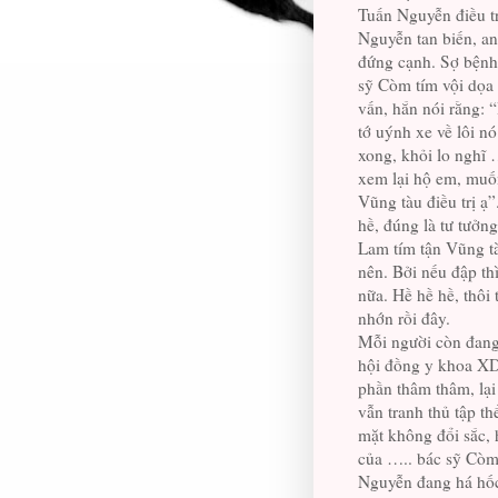
Tuấn Nguyễn điều tr
Nguyễn tan biến, an
đứng cạnh. Sợ bệnh 
sỹ Còm tím vội dọa
vấn, hắn nói rằng: 
tớ uýnh xe về lôi n
xong, khỏi lo nghĩ 
xem lại hộ em, muốn
Vũng tàu điều trị ạ
hề, đúng là tư tưởn
Lam tím tận Vũng t
nên. Bởi nếu đập th
nữa. Hề hề hề, thôi 
nhớn rồi đây.
Mỗi người còn đang 
hội đồng y khoa XD
phần thâm thâm, lại
vẫn tranh thủ tập t
mặt không đổi sắc, h
của ….. bác sỹ Còm 
Nguyễn đang há hốc