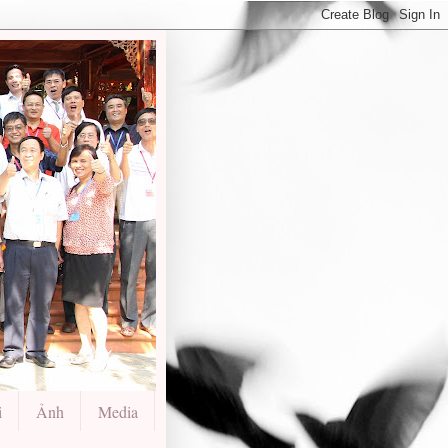
i
Ảnh
Media