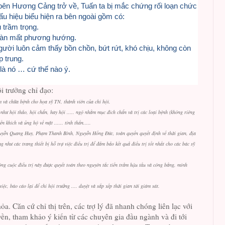
 bên Hương Cảng trở về, Tuấn ta bị mắc chứng rối loạn chức
ấu hiệu biểu hiện ra bên ngoài gồm có:
trầm trọng.
oàn mất phương hướng.
gười luôn cảm thấy bồn chồn, bứt rứt, khó chịu, không còn
p trung.
 là nó … cứ thế nào ý.
ội trưởng chỉ đạo:
m và chữa bệnh cho họa sỹ TN, thành viên của chi hội.
hư hội thảo, hội chẩn, hay hội ..... ngộ nhằm mục đích chẩn và trị các loại bệnh (không riêng
 khích và ủng hộ về mặt ...... tinh thần.....
guyễn Quang Huy, Phạm Thanh Bình, Nguyễn Hồng Đức, toàn quyền quyết định về thời gian, địa
 như các trang thiết bị hỗ trợ việc điều trị để đảm bảo kết quả điều trị tốt nhất cho các bác sỹ
công cuộc điều trị này được quyết toán theo nguyên tắc tiền trảm hậu tấu và công bằng, minh
iệc, báo cáo lại để chi hội trưởng .... duyệt và sắp xếp thời gian tới giám sát.
. Căn cứ chỉ thị trên, các trợ lý đã nhanh chóng liên lạc với
ền, tham khảo ý kiến từ các chuyên gia đầu ngành và đi tới