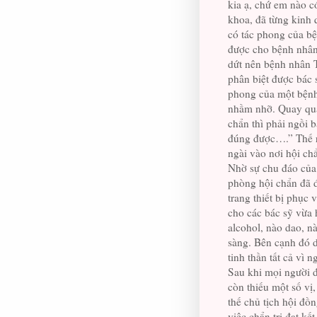
kia ạ, chứ em nào c
khoa, đã từng kinh q
có tác phong của bệ
được cho bệnh nhân
dứt nên bệnh nhân T
phân biệt được bác 
phong của một bệnh 
nhầm nhỡ. Quay qua
chẩn thì phải ngồi 
đúng được….” Thế rồ
ngài vào nơi hội ch
Nhờ sự chu đáo củ
phòng hội chẩn đã đ
trang thiết bị phục 
cho các bác sỹ vừa h
alcohol, nào dao, n
sàng. Bên cạnh đó d
tinh thần tất cả vì 
Sau khi mọi người đã
còn thiếu một số vị,
thế chủ tịch hội đ
việc chẩn trị đạt kế