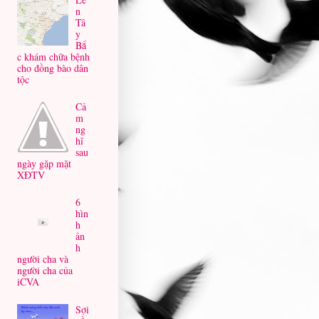
n
Tâ
y
Bắ
c khám chữa bệnh
cho đồng bào dân
tộc
Cả
m
ng
hĩ
sau
ngày gặp mặt
XĐTV
6
hìn
h
ản
h
người cha và
người cha của
iCVA
Sợi