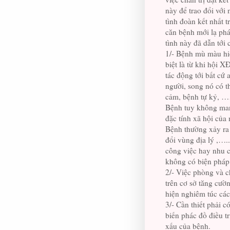
này để trao đổi vớ
tình đoàn kết nhất t
căn bệnh mới lạ phá
tình này đã dẫn tới 
1/- Bệnh mù màu hiệ
biệt là từ khi hội 
tác động tới bất cứ
người, song nó có 
cảm, bệnh tự kỷ, 
Bệnh tuy không mang
đặc tính xã hội của 
Bệnh thường xảy ra 
đổi vùng địa lý ,….
công việc hay nhu 
không có biện pháp
2/- Việc phòng và c
trên cơ sở tăng cườ
hiện nghiêm túc các
3/- Cần thiết phải 
biến phác đồ điều tr
xấu của bệnh.