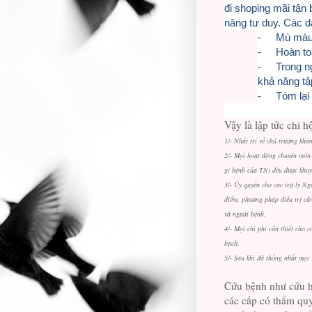
đi shoping mãi tận
năng tư duy. Các d
-
Mù màu 
-
Hoàn t
-
Trong n
khả năng tậ
-
Tóm lại
Vậy là lập tức chi h
1/- Nhất trí về chủ trương khá
2/- Mọi hoạt động chuyên môn n
gi bệnh của TN) đều được khuyến
3/- Ủy quyền cho các trợ lý N
điểm, phương pháp điều trị cũng
và người bệnh.
4/- Mọi chi phí cần thiết cho 
bạch.
5/- Sau khi đã thống nhất mọi v
Cứu bệnh như cứu hỏa
các cấp có thẩm quy