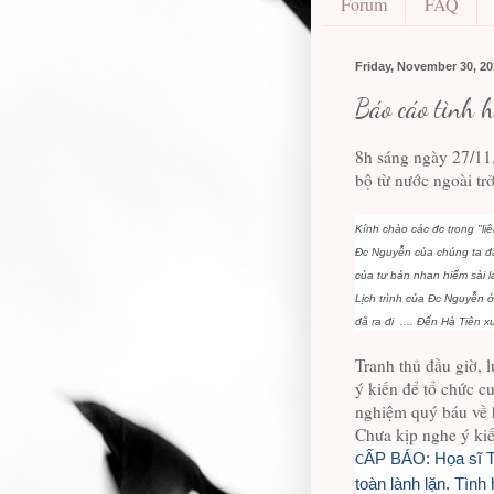
Forum
FAQ
Friday, November 30, 2
Báo cáo tình 
8h sáng ngày 27/11
bộ từ nước ngoài trở
Kính chào các đc trong "liên
Đc Nguyễn của chúng ta đã
của tư bản nhan hiểm sài la
Lịch trình của Đc Nguyễn ở
đã ra đi .... Đến Hà Tiên 
Tranh thủ đầu giờ, l
ý kiến để tổ chức c
nghiệm quý báu về h
Chưa kịp nghe ý kiến
ẤP BÁO: Họa sĩ T
C
toàn lành lặn. Tình